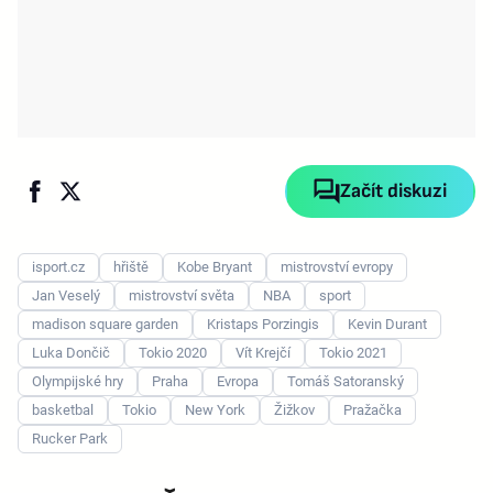
Začít diskuzi
isport.cz
hřiště
Kobe Bryant
mistrovství evropy
Jan Veselý
mistrovství světa
NBA
sport
madison square garden
Kristaps Porzingis
Kevin Durant
Luka Dončič
Tokio 2020
Vít Krejčí
Tokio 2021
Olympijské hry
Praha
Evropa
Tomáš Satoranský
basketbal
Tokio
New York
Žižkov
Pražačka
Rucker Park