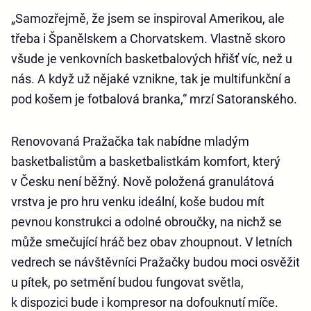
„Samozřejmě, že jsem se inspiroval Amerikou, ale
třeba i Španělskem a Chorvatskem. Vlastně skoro
všude je venkovních basketbalových hřišť víc, než u
nás. A když už nějaké vznikne, tak je multifunkční a
pod košem je fotbalová branka,“ mrzí Satoranského.
Renovovaná Pražačka tak nabídne mladým
basketbalistům a basketbalistkám komfort, který
v Česku není běžný. Nově položená granulátová
vrstva je pro hru venku ideální, koše budou mít
pevnou konstrukci a odolné obroučky, na nichž se
může smečující hráč bez obav zhoupnout. V letních
vedrech se návštěvníci Pražačky budou moci osvěžit
u pítek, po setmění budou fungovat světla,
k dispozici bude i kompresor na dofouknutí míče.