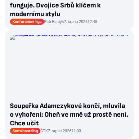
funguje. Dvojice Srbů klíčem k
modernímu stylu
Konferenční liga
Petr Fantyš
7. srpna 2026
12:45
Soupeřka Adamczykové končí, mluvila
o vyhoření: Oheň ve mně už prostě není.
Chce učit
Snowboarding
ČTK
7. srpna 2026
11:30