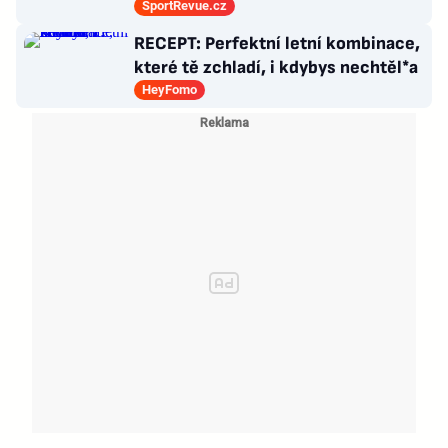
dokázal tyhle triky?
SportRevue.cz
RECEPT: Perfektní letní kombinace,
které tě zchladí, i kdybys nechtěl*a
HeyFomo