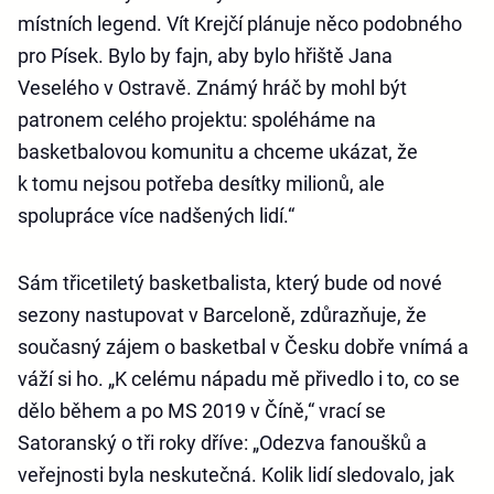
místních legend. Vít Krejčí plánuje něco podobného
pro Písek. Bylo by fajn, aby bylo hřiště Jana
Veselého v Ostravě. Známý hráč by mohl být
patronem celého projektu: spoléháme na
basketbalovou komunitu a chceme ukázat, že
k tomu nejsou potřeba desítky milionů, ale
spolupráce více nadšených lidí.“
Sám třicetiletý basketbalista, který bude od nové
sezony nastupovat v Barceloně, zdůrazňuje, že
současný zájem o basketbal v Česku dobře vnímá a
váží si ho. „K celému nápadu mě přivedlo i to, co se
dělo během a po MS 2019 v Číně,“ vrací se
Satoranský o tři roky dříve: „Odezva fanoušků a
veřejnosti byla neskutečná. Kolik lidí sledovalo, jak