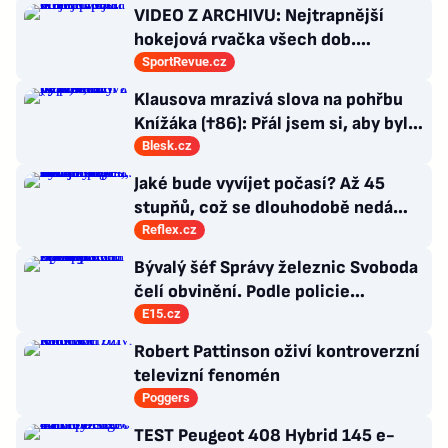
VIDEO Z ARCHIVU: Nejtrapnější
hokejová rvačka všech dob.
Nepadla v ní ani rána
SportRevue.cz
Klausova mrazivá slova na pohřbu
Knížáka (†86): Přál jsem si, aby byl
vysvobozen z trápení
Blesk.cz
Jaké bude vyvíjet počasí? Až 45
stupňů, což se dlouhodobě nedá
vydržet, varuje klimatolog Radim
Reflex.cz
Tolasz
Bývalý šéf Správy železnic Svoboda
čelí obvinění. Podle policie
manipuloval se zakázkami
E15.cz
Robert Pattinson oživí kontroverzní
televizní fenomén
Poggers
TEST Peugeot 408 Hybrid 145 e-