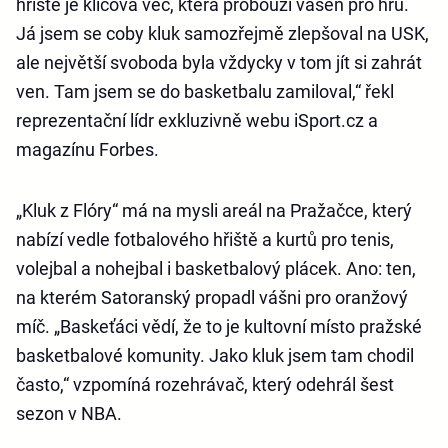
hřiště je klíčová věc, která probouzí vášeň pro hru.
Já jsem se coby kluk samozřejmě zlepšoval na USK,
ale největší svoboda byla vždycky v tom jít si zahrát
ven. Tam jsem se do basketbalu zamiloval,“ řekl
reprezentační lídr exkluzivně webu iSport.cz a
magazínu Forbes.
„Kluk z Flóry“ má na mysli areál na Pražačce, který
nabízí vedle fotbalového hřiště a kurtů pro tenis,
volejbal a nohejbal i basketbalový plácek. Ano: ten,
na kterém Satoranský propadl vášni pro oranžový
míč. „Baskeťáci vědí, že to je kultovní místo pražské
basketbalové komunity. Jako kluk jsem tam chodil
často,“ vzpomíná rozehrávač, který odehrál šest
sezon v NBA.