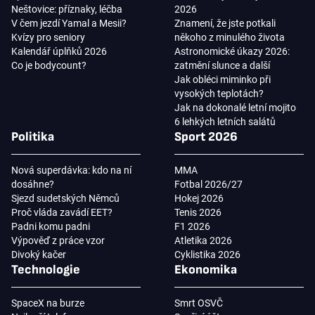
Neštovice: příznaky, léčba
2026
V čem jezdí Yamal a Mesii?
Znamení, že jste potkali
Kvízy pro seniory
někoho z minulého života
Kalendář úplňků 2026
Astronomické úkazy 2026:
Co je bodycount?
zatmění slunce a další
Jak obléci miminko při
vysokých teplotách?
Jak na dokonalé letní mojito
6 lehkých letních salátů
Politika
Sport 2026
Nová superdávka: kdo na ní
MMA
dosáhne?
Fotbal 2026/27
Sjezd sudetských Němců
Hokej 2026
Proč vláda zavádí EET?
Tenis 2026
Padni komu padni
F1 2026
Výpověď z práce vzor
Atletika 2026
Divoký kačer
Cyklistika 2026
Technologie
Ekonomika
SpaceX na burze
Smrt OSVČ