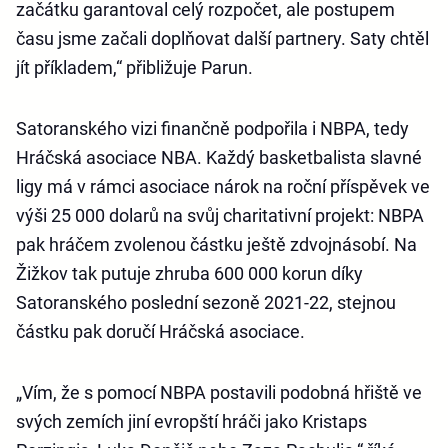
začátku garantoval celý rozpočet, ale postupem
času jsme začali doplňovat další partnery. Saty chtěl
jít příkladem,“ přibližuje Parun.
Satoranského vizi finančně podpořila i NBPA, tedy
Hráčská asociace NBA. Každý basketbalista slavné
ligy má v rámci asociace nárok na roční příspěvek ve
výši 25 000 dolarů na svůj charitativní projekt: NBPA
pak hráčem zvolenou částku ještě zdvojnásobí. Na
Žižkov tak putuje zhruba 600 000 korun díky
Satoranského poslední sezoně 2021-22, stejnou
částku pak doručí Hráčská asociace.
„Vím, že s pomocí NBPA postavili podobná hřiště ve
svých zemích jiní evropští hráči jako Kristaps