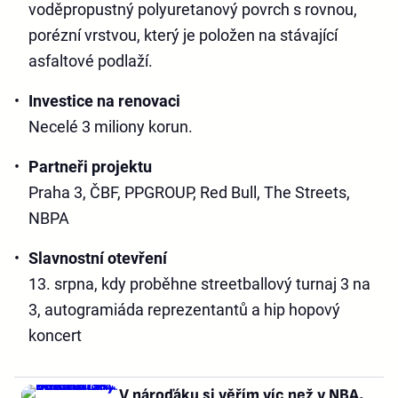
voděpropustný polyuretanový povrch s rovnou,
porézní vrstvou, který je položen na stávající
asfaltové podlaží.
Investice na renovaci
Necelé 3 miliony korun.
Partneři projektu
Praha 3, ČBF, PPGROUP, Red Bull, The Streets,
NBPA
Slavnostní otevření
13. srpna, kdy proběhne streetballový turnaj 3 na
3, autogramiáda reprezentantů a hip hopový
koncert
V nároďáku si věřím víc než v NBA,