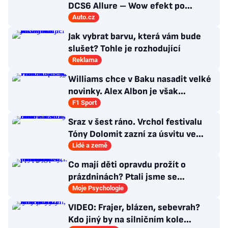
DCS6 Allure – Wow efekt po
francouzsku
Auto.cz
Jak vybrat barvu, která vám bude
slušet? Tohle je rozhodující
Reklama
Williams chce v Baku nasadit velké
novinky. Alex Albon je však
skeptický
F1 Sport
Sraz v šest ráno. Vrchol festivalu
Tóny Dolomit zazní za úsvitu ve
3000 metrech
Lidé a země
Co mají děti opravdu prožít o
prázdninách? Ptali jsme se
psycholožky, rodinného terapeuta a
Moje Psychologie
pedagogů
VIDEO: Frajer, blázen, sebevrah?
Kdo jiný by na silničním kole