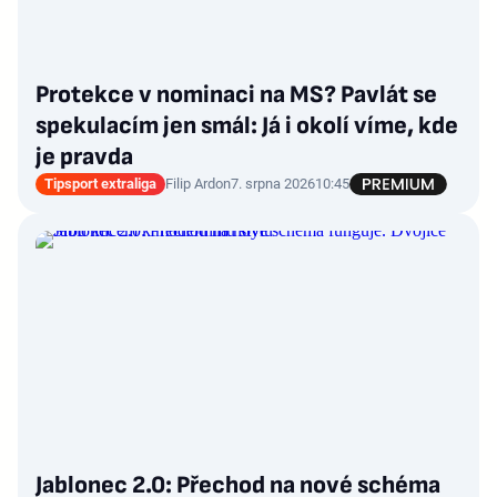
Protekce v nominaci na MS? Pavlát se
spekulacím jen smál: Já i okolí víme, kde
je pravda
Tipsport extraliga
Filip Ardon
7. srpna 2026
10:45
Jablonec 2.0: Přechod na nové schéma