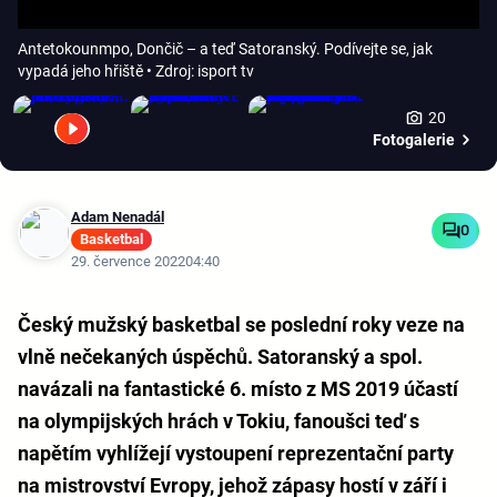
Antetokounmpo, Dončič – a teď Satoranský. Podívejte se, jak
vypadá jeho hřiště
• Zdroj: isport tv
20
Fotogalerie
Adam Nenadál
0
Basketbal
29. července 2022
04:40
Český mužský basketbal se poslední roky veze na
vlně nečekaných úspěchů. Satoranský a spol.
navázali na fantastické 6. místo z MS 2019 účastí
na olympijských hrách v Tokiu, fanoušci teď s
napětím vyhlížejí vystoupení reprezentační party
na mistrovství Evropy, jehož zápasy hostí v září i