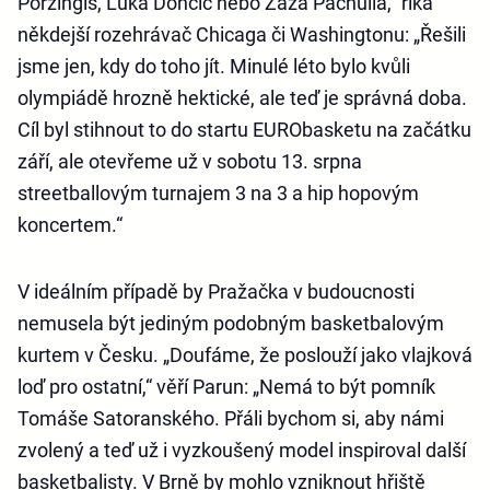
Porzingis, Luka Dončič nebo Zaza Pachulia,“ říká
někdejší rozehrávač Chicaga či Washingtonu: „Řešili
jsme jen, kdy do toho jít. Minulé léto bylo kvůli
olympiádě hrozně hektické, ale teď je správná doba.
Cíl byl stihnout to do startu EURObasketu na začátku
září, ale otevřeme už v sobotu 13. srpna
streetballovým turnajem 3 na 3 a hip hopovým
koncertem.“
V ideálním případě by Pražačka v budoucnosti
nemusela být jediným podobným basketbalovým
kurtem v Česku. „Doufáme, že poslouží jako vlajková
loď pro ostatní,“ věří Parun: „Nemá to být pomník
Tomáše Satoranského. Přáli bychom si, aby námi
zvolený a teď už i vyzkoušený model inspiroval další
basketbalisty. V Brně by mohlo vzniknout hřiště