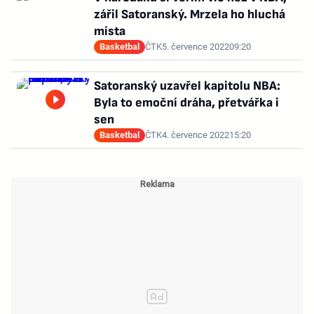
zářil Satoranský. Mrzela ho hluchá
místa
Basketbal
ČTK
5. července 2022
09:20
Satoranský uzavřel kapitolu NBA:
Byla to emoční dráha, přetvářka i
sen
Basketbal
ČTK
4. července 2022
15:20