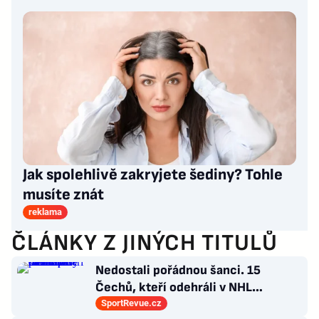
Jak spolehlivě zakryjete šediny? Tohle
musíte znát
reklama
ČLÁNKY Z JINÝCH TITULŮ
Nedostali pořádnou šanci. 15
Čechů, kteří odehráli v NHL
maximálně dva zápasy
SportRevue.cz