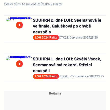
Český dům, to nejlepší z Česka v Paříži
SOUHRN 2. dne LOH: Seemanová je
ve finále, Galušková po chybě
neuspěla
LOH 2024 Paříž
ČTK
28. července 2024
23:30
SOUHRN 1. dne LOH: Skvělý Vacek,
Seemanová má rekord. Střelci
neuspěli
LOH 2024 Paříž
iSport.cz
27. července 2024
23:25