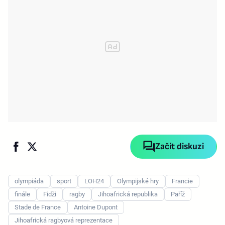
Začít diskuzi
olympiáda
sport
LOH24
Olympijské hry
Francie
finále
Fidži
ragby
Jihoafrická republika
Paříž
Stade de France
Antoine Dupont
Jihoafrická ragbyová reprezentace