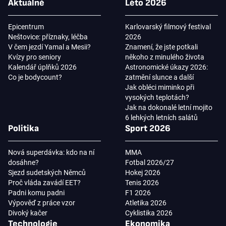
Aktuálně
Léto 2026
Epicentrum
Karlovarský filmový festival
Neštovice: příznaky, léčba
2026
V čem jezdí Yamal a Mesii?
Znamení, že jste potkali
Kvízy pro seniory
někoho z minulého života
Kalendář úplňků 2026
Astronomické úkazy 2026:
Co je bodycount?
zatmění slunce a další
Jak obléci miminko při
vysokých teplotách?
Jak na dokonalé letní mojito
6 lehkých letních salátů
Politika
Sport 2026
Nová superdávka: kdo na ní
MMA
dosáhne?
Fotbal 2026/27
Sjezd sudetských Němců
Hokej 2026
Proč vláda zavádí EET?
Tenis 2026
Padni komu padni
F1 2026
Výpověď z práce vzor
Atletika 2026
Divoký kačer
Cyklistika 2026
Technologie
Ekonomika