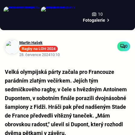
10
Fotogalerie
Martin Hašek
0
Ragby na LOH 2024
28. července 2024
10:10
Velká olympijská párty začala pro Francouze
parádním zlatým večírkem. Jejích tým
sedmičkového ragby, v čele s hvězdným Antoinem
Dupontem, v sobotním finále porazili dvojnásobné
šampiony z Fidži. Hráči pak před nadšeným Stade
de France předvedli vítězný taneček. „Mám
obrovskou radost,“ ulevil si Dupont, který rozhodl
dvěma pětkami v závěru.