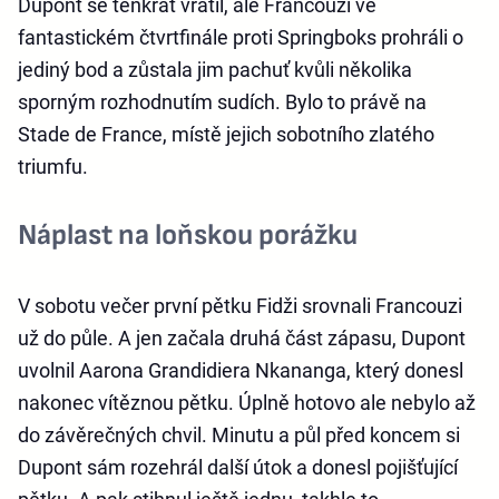
Dupont se tenkrát vrátil, ale Francouzi ve
fantastickém čtvrtfinále proti Springboks prohráli o
jediný bod a zůstala jim pachuť kvůli několika
sporným rozhodnutím sudích. Bylo to právě na
Stade de France, místě jejich sobotního zlatého
triumfu.
Náplast na loňskou porážku
V sobotu večer první pětku Fidži srovnali Francouzi
už do půle. A jen začala druhá část zápasu, Dupont
uvolnil Aarona Grandidiera Nkananga, který donesl
nakonec vítěznou pětku. Úplně hotovo ale nebylo až
do závěrečných chvil. Minutu a půl před koncem si
Dupont sám rozehrál další útok a donesl pojišťující