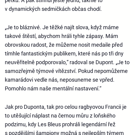
pětku. A pak stihnul ještě jednu, takhle to
v dynamických sedmičkách občas chodí.
„Je to bláznivé. Je těžké najít slova, když máme
takové štěstí, abychom hráli tyhle zápasy. Mám
obrovskou radost, že můžeme nosit medaile před
tímhle fantastickým publikem, které nás po tři dny
neuvěřitelně podporovalo,“ radoval se Dupont. „Je to
samozřejmě týmové vítězství. Pokud nepomůžeme
kamarádovi vedle nás, neposuneme se vpřed.
Pomohlo nám naše mentální nastavení.“
Jak pro Duponta, tak pro celou ragbyovou Francii je
to utěšující náplast na černou můru z loňského
podzimu, kdy Les Bleus prohráli legendární řež
s pozdějšími šampiony možná s nejlepším týmem