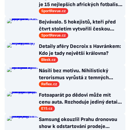
je 15 nejlepších afrických fotbalistů
všech dob
SportRevue.cz
Bejvávalo. 5 hokejistů, kteří před
čtvrt stoletím vytvořili českou
kolonii v Ottawě
SportRevue.cz
Detaily aféry Decroix s Havránkem:
Kdo je tady největší královna?
Blesk.cz
Násilí bez motivu. Nihilistický
terorismus vyrůstá z temných
koutů internetu a míří i na malé děti
Reflex.cz
Fotoaparát po dědovi může mít
cenu auta. Rozhoduje jediný detail,
který lehce přehlédnete
E15.cz
Samsung okouzlil Prahu dronovou
show k odstartování prodeje