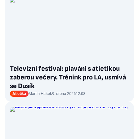
Televizní festival: plavání s atletikou
zaberou večery. Trénink pro LA, usmívá
se Dusík
Atletika
Martin Hašek
9. srpna 2026
12:08