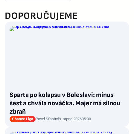
DOPORUČUJEME
Sparta po kolapsu v Boleslavi: minus
šest a chvála nováčka. Majer má silnou
zbraň
Chance Liga
Pavel Šťastný
9. srpna 2026
05:00