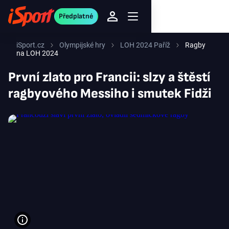
Předplatné
iSport.cz
Olympijské hry
LOH 2024 Paříž
Ragby
na LOH 2024
První zlato pro Francii: slzy a štěstí
ragbyového Messiho i smutek Fidži