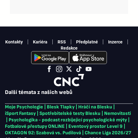
Kontakty
Kariéra
RSS
Předplatné
Inzerce
Redakce
Další témata z našich webů
Moje Psychologie
|
Blesk Tlapky
|
Hráči na Blesku
|
iSport Fantasy
|
Spotřebitelské testy Blesku
|
Nemovitosti
|
Psychologika - podcast rozbíjející psychologické mýty
|
Fotbalové přestupy ONLINE
|
Eventový prostor Level 9
|
OKTAGON 92: Szabová vs. Pudilová
|
Chance Liga 2026/27