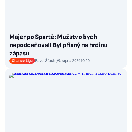
Majer po Spartě: Mužstvo bych
nepodceňoval! Byl přísný na hrdinu
zápasu
Chance Liga
Pavel Šťastný
9. srpna 2026
10:20