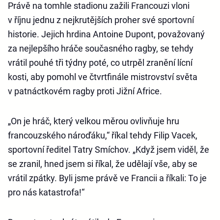
Právě na tomhle stadionu zažili Francouzi vloni
v říjnu jednu z nejkrutějších proher své sportovní
historie. Jejich hrdina Antoine Dupont, považovaný
za nejlepšího hráče současného ragby, se tehdy
vrátil pouhé tři týdny poté, co utrpěl zranění lícní
kosti, aby pomohl ve čtvrtfinále mistrovství světa
v patnáctkovém ragby proti Jižní Africe.
„On je hráč, který velkou měrou ovlivňuje hru
francouzského nároďáku,“ říkal tehdy Filip Vacek,
sportovní ředitel Tatry Smíchov. „Když jsem viděl, že
se zranil, hned jsem si říkal, že udělají vše, aby se
vrátil zpátky. Byli jsme právě ve Francii a říkali: To je
pro nás katastrofa!“