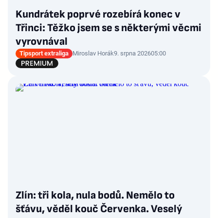
Kundrátek poprvé rozebírá konec v
Třinci: Těžko jsem se s některými věcmi
vyrovnával
Tipsport extraliga
Miroslav Horák
9. srpna 2026
05:00
Zlín: tři kola, nula bodů. Nemělo to
šťávu, věděl kouč Červenka. Veselý