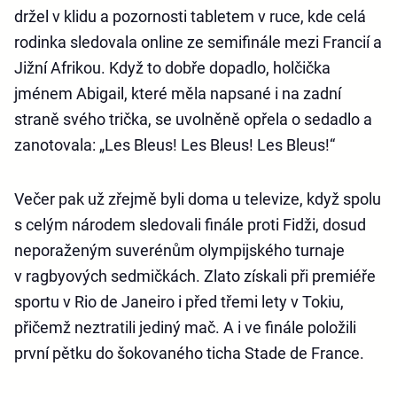
držel v klidu a pozornosti tabletem v ruce, kde celá
rodinka sledovala online ze semifinále mezi Francií a
Jižní Afrikou. Když to dobře dopadlo, holčička
jménem Abigail, které měla napsané i na zadní
straně svého trička, se uvolněně opřela o sedadlo a
zanotovala: „Les Bleus! Les Bleus! Les Bleus!“
Večer pak už zřejmě byli doma u televize, když spolu
s celým národem sledovali finále proti Fidži, dosud
neporaženým suverénům olympijského turnaje
v ragbyových sedmičkách. Zlato získali při premiéře
sportu v Rio de Janeiro i před třemi lety v Tokiu,
přičemž neztratili jediný mač. A i ve finále položili
první pětku do šokovaného ticha Stade de France.