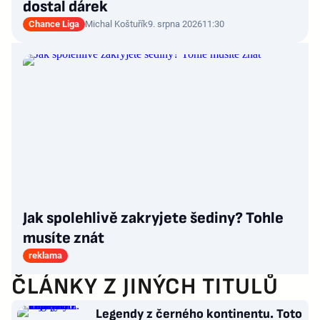
dostal dárek
Chance Liga
Michal Koštuřík
9. srpna 2026
11:30
Jak spolehlivě zakryjete šediny? Tohle
musíte znát
reklama
ČLÁNKY Z JINÝCH TITULŮ
Legendy z černého kontinentu. Toto