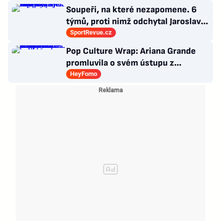
Soupeři, na které nezapomene. 6
týmů, proti nimž odchytal Jaroslav
Drobný nejvíc zápasů v kariéře
SportRevue.cz
Pop Culture Wrap: Ariana Grande
promluvila o svém ústupu z
veřejného života a Sophia z
HeyFomo
KATSEYE si dává pauzu od skupiny