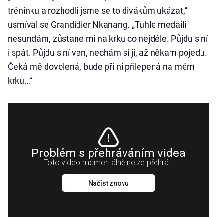
tréninku a rozhodli jsme se to divákům ukázat,“
usmíval se Grandidier Nkanang. „Tuhle medaili
nesundám, zůstane mi na krku co nejdéle. Půjdu s ní
i spát. Půjdu s ní ven, nechám si ji, až někam pojedu.
Čeká mě dovolená, bude při ní přilepená na mém
krku…“
Problém s přehráváním videa
Toto video momentálně nelze přehrát.
Načíst znovu