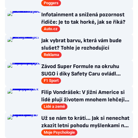
nových produktů
Poggers
Infotainment a snížená pozornost
řidiče: Je to tak horké, jak se říká?
Auto.cz
Jak vybrat barvu, která vám bude
slušet? Tohle je rozhodující
Reklama
Závod Super Formule na okruhu
SUGO i díky Safety Caru ovládl
Fukuzumi. Staněk po chybě nedojel
F1 Sport
Filip Vondrášek: V Jižní Americe si
lidé plují životem mnohem lehčeji,
věci tolik neřeší
Lidé a země
Už se nám to krátí... Jak si nenechat
zkazit letní pohodu myšlenkami na
zářijový zápřah?
Moje Psychologie