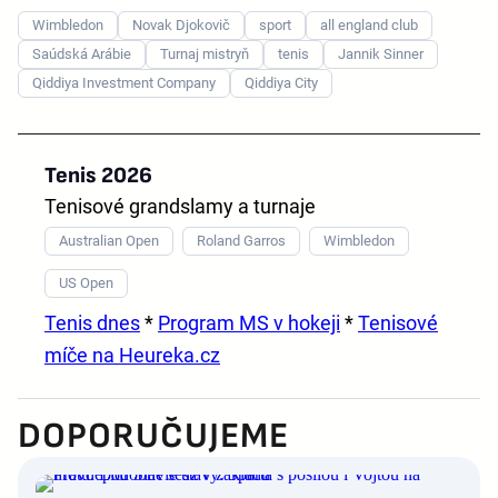
Wimbledon
Novak Djokovič
sport
all england club
Saúdská Arábie
Turnaj mistryň
tenis
Jannik Sinner
Qiddiya Investment Company
Qiddiya City
Tenis 2026
Tenisové grandslamy a turnaje
Australian Open
Roland Garros
Wimbledon
US Open
Tenis dnes
*
Program MS v hokeji
*
Tenisové
míče na Heureka.cz
DOPORUČUJEME