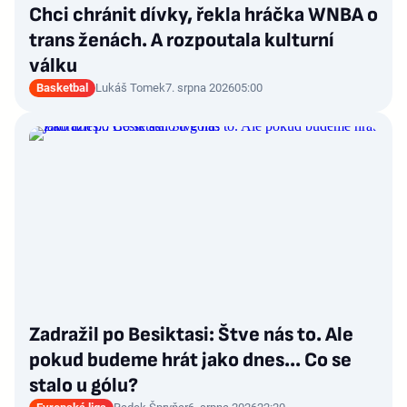
Chci chránit dívky, řekla hráčka WNBA o
trans ženách. A rozpoutala kulturní
válku
Basketbal
Lukáš Tomek
7. srpna 2026
05:00
Zadražil po Besiktasi: Štve nás to. Ale
pokud budeme hrát jako dnes... Co se
stalo u gólu?