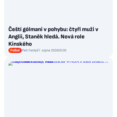
Čeští gólmani v pohybu: čtyři muži v
Anglii, Staněk hledá. Nová role
Kinského
Fotbal
Petr Fantyš
7. srpna 2026
05:00