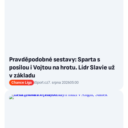
Pravděpodobné sestavy: Sparta s
posilou i Vojtou na hrotu. Lídr Slavie už
v základu
Chance Liga
iSport.cz
7. srpna 2026
05:00