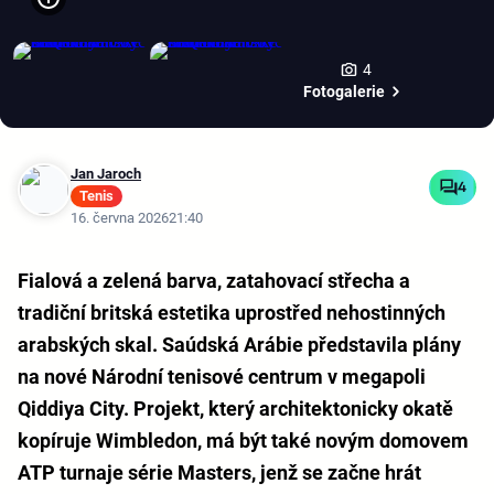
4
Fotogalerie
Jan Jaroch
4
Tenis
16. června 2026
21:40
Fialová a zelená barva, zatahovací střecha a
tradiční britská estetika uprostřed nehostinných
arabských skal. Saúdská Arábie představila plány
na nové Národní tenisové centrum v megapoli
Qiddiya City. Projekt, který architektonicky okatě
kopíruje Wimbledon, má být také novým domovem
ATP turnaje série Masters, jenž se začne hrát