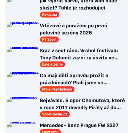
Jak vybrat barvu, která vám bude
slušet? Tohle je rozhodující
Reklama
Vítězové a poražení po první
polovině sezóny 2026
F1 Sport
Sraz v šest ráno. Vrchol festivalu
Tóny Dolomit zazní za úsvitu ve
3000 metrech
Lidé a země
Co mají děti opravdu prožít o
prázdninách? Ptali jsme se
psycholožky, rodinného terapeuta a
Moje Psychologie
pedagogů
Bejvávalo. 6 opor Chomutova, které
v roce 2017 dovedly Piráty až do
semifinále play-off
SportRevue.cz
Mercedes- Benz Prague FW SS27
HeyFomo