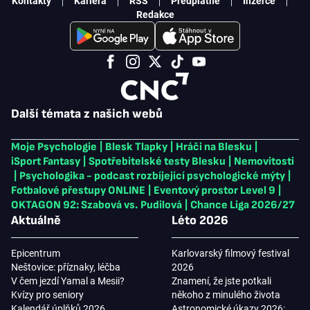
Kontakty
Kariéra
RSS
Předplatné
Inzerce
Redakce
Další témata z našich webů
Moje Psychologie
|
Blesk Tlapky
|
Hráči na Blesku
|
iSport Fantasy
|
Spotřebitelské testy Blesku
|
Nemovitosti
|
Psychologika - podcast rozbíjející psychologické mýty
|
Fotbalové přestupy ONLINE
|
Eventový prostor Level 9
|
OKTAGON 92: Szabová vs. Pudilová
|
Chance Liga 2026/27
Aktuálně
Léto 2026
Epicentrum
Karlovarský filmový festival
Neštovice: příznaky, léčba
2026
V čem jezdí Yamal a Mesii?
Znamení, že jste potkali
Kvízy pro seniory
někoho z minulého života
Kalendář úplňků 2026
Astronomické úkazy 2026: