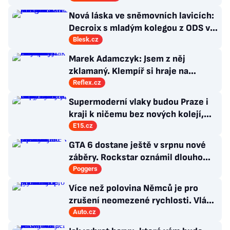
Nová láska ve sněmovních lavicích:
Decroix s mladým kolegou z ODS v
bazénu pod Sněžkou
Blesk.cz
Marek Adamczyk: Jsem z něj
zklamaný. Klempíř si hraje na
ministra. Nestačí se tak tvářit, musí
Reflex.cz
zamakat
Supermoderní vlaky budou Praze i
kraji k ničemu bez nových kolejí,
říká radní Borecký
E15.cz
GTA 6 dostane ještě v srpnu nové
záběry. Rockstar oznámil dlouho
očekávanou prezentaci
Poggers
Více než polovina Němců je pro
zrušení neomezené rychlosti. Vláda
řekla, co si o tom myslí
Auto.cz