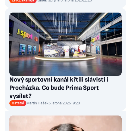
Evropská liga
Radek Špryňar
6. srpna 2026
22:20
Nový sportovní kanál křtili slávisti i
Procházka. Co bude Prima Sport
vysílat?
Ostatní
Martin Hašek
6. srpna 2026
19:20