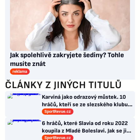
Jak spolehlivě zakryjete šediny? Tohle
musíte znát
reklama
ČLÁNKY Z JINÝCH TITULŮ
Karviná jako odrazový můstek. 10
hráčů, kteří se ze slezského klubu
probili k lukrativnímu angažmá
SportRevue.cz
6 hráčů, které Slavia od roku 2022
koupila z Mladé Boleslavi. Jak se jim
po přestupu do Edenu vedlo?
SportRevue.cz