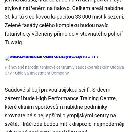
stylově natřeném na fialovo. Celkem areál nabídne
30 kurtů s celkovou kapacitou 33 000 míst k sezení.
Zelené fasády celého komplexu budou navíc
futuristicky včleněny přímo do vrstevnatého pohoří
Tuwaiq.
Plánované národní tenisové centrum v saudskoarabském Qiddiya
City • Qiddiya Investment Company
Saúdové slibují pravou asijskou sci-fi. Srdcem
zázemí bude High Performance Training Centre,
které elitním sportovcům nabídne podmínky
srovnatelné s nejlepšími olympijskými centry na
světě. Hráči zde budou mít k dispozici nejmoderněji