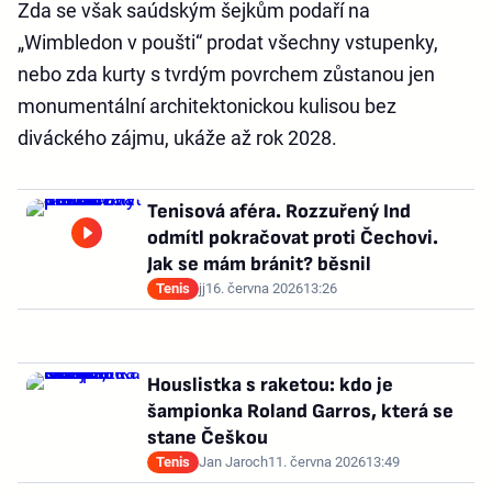
Zda se však saúdským šejkům podaří na
„Wimbledon v poušti“ prodat všechny vstupenky,
nebo zda kurty s tvrdým povrchem zůstanou jen
monumentální architektonickou kulisou bez
diváckého zájmu, ukáže až rok 2028.
Tenisová aféra. Rozzuřený Ind
odmítl pokračovat proti Čechovi.
Jak se mám bránit? běsnil
Tenis
jj
16. června 2026
13:26
Houslistka s raketou: kdo je
šampionka Roland Garros, která se
stane Češkou
Tenis
Jan Jaroch
11. června 2026
13:49