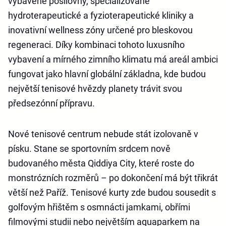
vybavené posilovny, specializované
hydroterapeutické a fyzioterapeutické kliniky a
inovativní wellness zóny určené pro bleskovou
regeneraci. Díky kombinaci tohoto luxusního
vybavení a mírného zimního klimatu má areál ambici
fungovat jako hlavní globální základna, kde budou
největší tenisové hvězdy planety trávit svou
předsezónní přípravu.
Nové tenisové centrum nebude stát izolovaně v
písku. Stane se sportovním srdcem nově
budovaného města Qiddiya City, které roste do
monstrózních rozměrů – po dokončení má být třikrát
větší než Paříž. Tenisové kurty zde budou sousedit s
golfovým hřištěm s osmnácti jamkami, obřími
filmovými studii nebo největším aquaparkem na