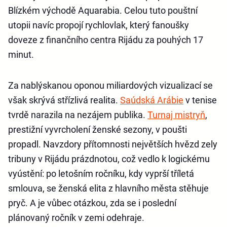
Blízkém východě Aquarabia. Celou tuto pouštní
utopii navíc propojí rychlovlak, který fanoušky
doveze z finančního centra Rijádu za pouhých 17
minut.
Za nablýskanou oponou miliardových vizualizací se
však skrývá střízlivá realita.
Saúdská Arábie
v tenise
tvrdě narazila na nezájem publika.
Turnaj mistryň
,
prestižní vyvrcholení ženské sezony, v poušti
propadl. Navzdory přítomnosti největších hvězd zely
tribuny v Rijádu prázdnotou, což vedlo k logickému
vyústění: po letošním ročníku, kdy vyprší tříletá
smlouva, se ženská elita z hlavního města stěhuje
pryč. A je vůbec otázkou, zda se i poslední
plánovaný ročník v zemi odehraje.