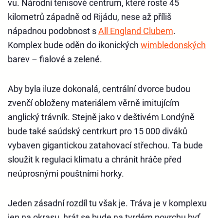
vu. Národní tenisové centrum, které roste 45
kilometrů západně od Rijádu, nese až příliš
nápadnou podobnost s
All England Clubem
.
Komplex bude oděn do ikonických
wimbledonských
barev – fialové a zelené.
Aby byla iluze dokonalá, centrální dvorce budou
zvenčí obloženy materiálem věrně imitujícím
anglický trávník. Stejně jako v deštivém Londýně
bude také saúdský centrkurt pro 15 000 diváků
vybaven gigantickou zatahovací střechou. Ta bude
sloužit k regulaci klimatu a chránit hráče před
neúprosnými pouštními horky.
Jeden zásadní rozdíl tu však je. Tráva je v komplexu
jen na okrasu, hrát se bude na tvrdém povrchu byť