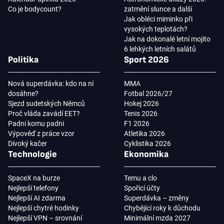
Co je bodycount?
zatmění slunce a další
Jak obléci miminko při
vysokých teplotách?
Jak na dokonalé letní mojito
6 lehkých letních salátů
Politika
Sport 2026
Nová superdávka: kdo na ní
MMA
dosáhne?
Fotbal 2026/27
Sjezd sudetských Němců
Hokej 2026
Proč vláda zavádí EET?
Tenis 2026
Padni komu padni
F1 2026
Výpověď z práce vzor
Atletika 2026
Divoký kačer
Cyklistika 2026
Technologie
Ekonomika
SpaceX na burze
Temu a clo
Nejlepší telefony
Spořicí účty
Nejlepší AI zdarma
Superdávka – změny
Nejlepší chytré hodinky
Chybějící roky k důchodu
Nejlepší VPN – srovnání
Minimální mzda 2027