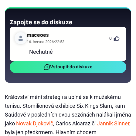
Zapojte se do diskuze
maceoes
0
16. června 2026
22:53
Nechutné
Vstoupit do diskuze
Království mění strategii a upíná se k mužskému
tenisu. Stomilionová exhibice Six Kings Slam, kam
Saúdové v posledních dvou sezónách nalákali jména
jako
Novak Djokovič
, Carlos Alcaraz či
Jannik Sinner
,
byla jen předkrmem. Hlavním chodem