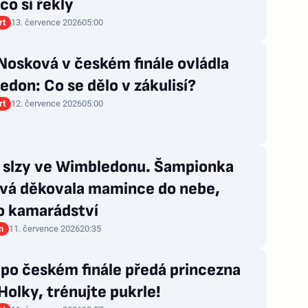
co si řekly
rt
13. července 2026
05:00
Nosková v českém finále ovládla
don: Co se dělo v zákulisí?
rt
12. července 2026
05:00
 slzy ve Wimbledonu. Šampionka
vá děkovala mamince do nebe,
o kamarádství
n
11. července 2026
20:35
 po českém finále předá princezna
Holky, trénujte pukrle!