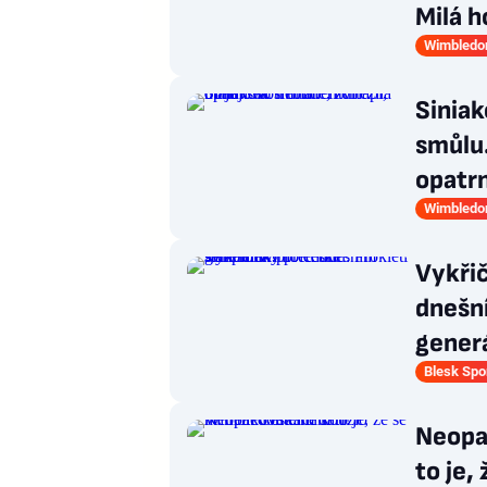
Milá h
Wimbledo
Siniak
smůlu.
opatr
Wimbledo
Vykři
dnešn
gener
Blesk Spo
Neopa
to je,