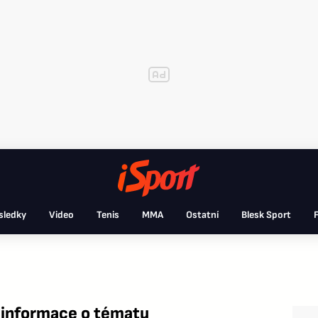
sledky
Video
Tenis
MMA
Ostatní
Blesk Sport
F
 informace o tématu