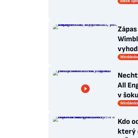
Blesk Spo
Zápas
Wimble
vyhodi
Wimbledo
Nechte
All En
v šok
Wimbledo
Kdo o
který 