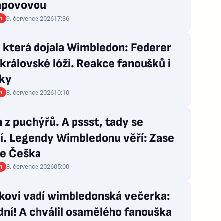
rapovovou
n
9. července 2026
17:36
 která dojala Wimbledon: Federer
královské lóži. Reakce fanoušků i
ky
n
8. července 2026
10:10
 z puchýřů. A pssst, tady se
čí. Legendy Wimbledonu věří: Zase
je Češka
n
8. července 2026
05:00
kovi vadí wimbledonská večerka:
ní! A chválil osamělého fanouška