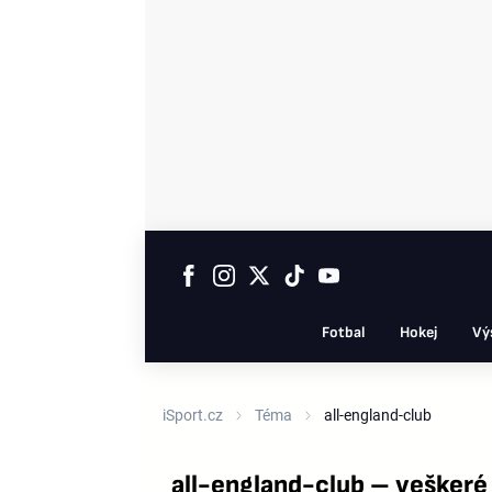
Fotbal
Hokej
Vý
iSport.cz
Téma
all-england-club
all-england-club – veškeré