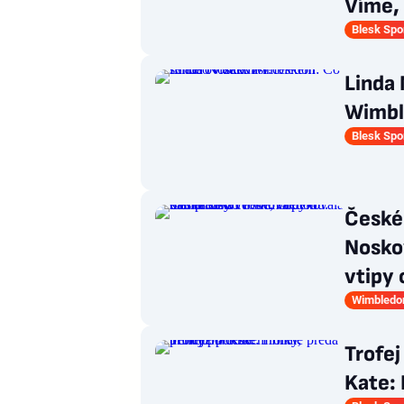
Víme, 
Blesk Spo
Linda 
Wimble
Blesk Spo
České
Nosko
vtipy 
Wimbledo
Trofej
Kate: 