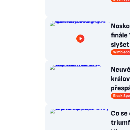
Nosko
finále
slyšet
Wimbledo
Neuvě
králov
přespá
Blesk Spo
Co se 
triumf