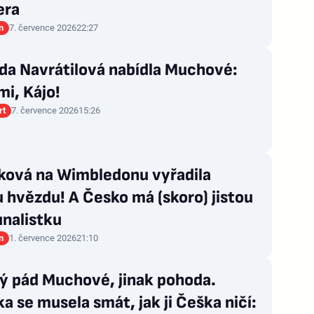
era
n
7. července 2026
22:27
da Navrátilová nabídla Muchové:
mi, Kájo!
rt
7. července 2026
15:26
íková na Wimbledonu vyřadila
 hvězdu! A Česko má (skoro) jistou
inalistku
n
1. července 2026
21:10
ý pád Muchové, jinak pohoda.
a se musela smát, jak ji Češka ničí: