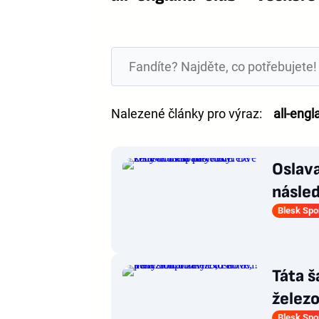
Nalezené články pro výraz:
all-engl
Oslava
násle
Blesk Spo
Táta š
železo
Blesk Spo