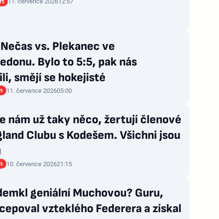
rt
11. července 2026
12:57
 Nečas vs. Plekanec ve
donu. Bylo to 5:5, pak nás
li, smějí se hokejisté
n
11. července 2026
05:00
 nám už taky něco, žertují členové
gland Clubu s Kodešem. Všichni jsou
u
n
10. července 2026
21:15
demkl geniální Muchovou? Guru,
cepoval vzteklého Federera a získal