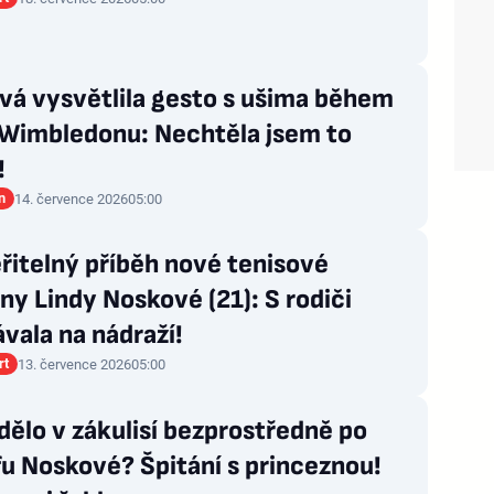
vá vysvětlila gesto s ušima během
 Wimbledonu: Nechtěla jsem to
!
n
14. července 2026
05:00
řitelný příběh nové tenisové
ny Lindy Noskové (21): S rodiči
vala na nádraží!
rt
13. července 2026
05:00
dělo v zákulisí bezprostředně po
u Noskové? Špitání s princeznou!