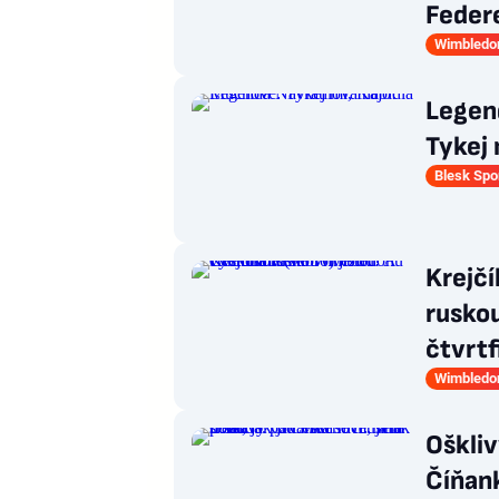
Feder
Wimbledo
Legen
Tykej 
Blesk Spo
Krejč
ruskou
čtvrtf
Wimbledo
Oškliv
Číňank