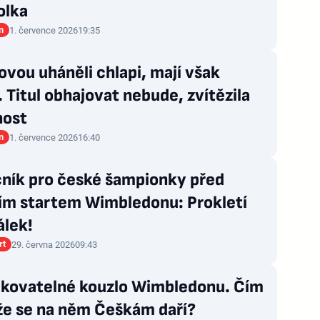
olka
n
1. července 2026
19:35
ovou uháněli chlapi, mají však
 Titul obhajovat nebude, zvítězila
nost
n
1. července 2026
16:40
čník pro české šampionky před
ím startem Wimbledonu: Prokletí
álek!
rt
29. června 2026
09:43
kovatelné kouzlo Wimbledonu. Čím
 že se na něm Češkám daří?