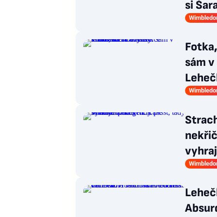
si Ša
Wimbledo
Fotka,
sám v 
Leheč
Wimbledo
Strach
nekři
vyhra
Wimbledo
Leheč
Absurd