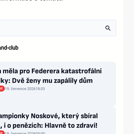
and-club
 měla pro Federera katastrofální
dky: Dvě ženy mu zapálily dům
rt
19. července 2026
18:03
ampionky Noskové, který sbíral
, i o penězích: Hlavně to zdraví!
rt
18. července 2026
05:00