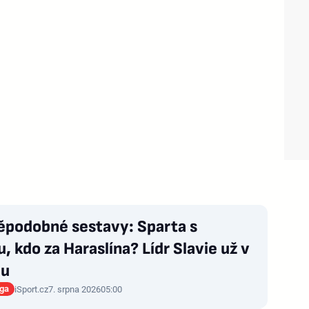
ěpodobné sestavy: Sparta s
u, kdo za Haraslína? Lídr Slavie už v
du
iga
iSport.cz
7. srpna 2026
05:00