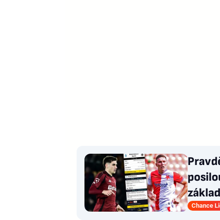
Pravd
posilo
zákla
Chance L