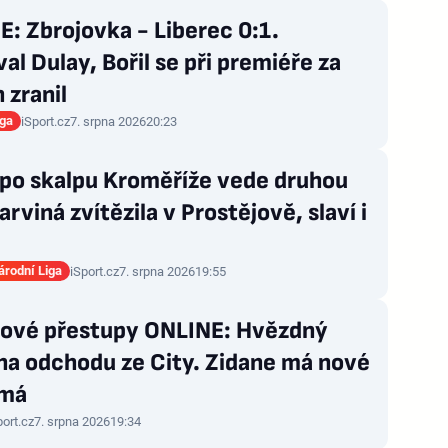
: Zbrojovka - Liberec 0:1.
al Dulay, Bořil se při premiéře za
 zranil
iga
iSport.cz
7. srpna 2026
20:23
 po skalpu Kroměříže vede druhou
Karviná zvítězila v Prostějově, slaví i
rodní Liga
iSport.cz
7. srpna 2026
19:55
lové přestupy ONLINE: Hvězdný
na odchodu ze City. Zidane má nové
žmá
port.cz
7. srpna 2026
19:34