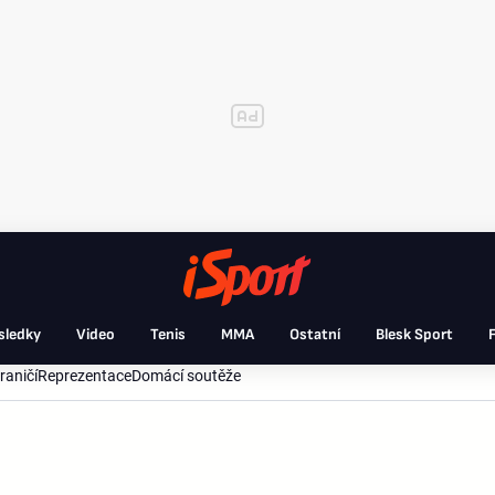
sledky
Video
Tenis
MMA
Ostatní
Blesk Sport
F
raničí
Reprezentace
Domácí soutěže