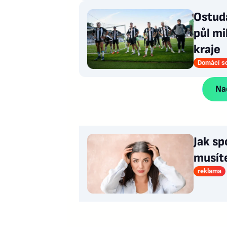
Ostud
půl mi
kraje
Domácí s
Nač
Jak sp
musít
reklama