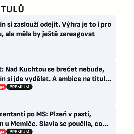
ITULŮ
ín si zaslouží odejít. Výhra je to i pro
, ale měla by ještě zareagovat
t: Nad Kuchtou se brečet nebude,
ín si jde vydělat. A ambice na titul?
rok
iga
entanti po MS: Plzeň v pasti,
 u Memiče. Slavia se poučila, co
a?
iga