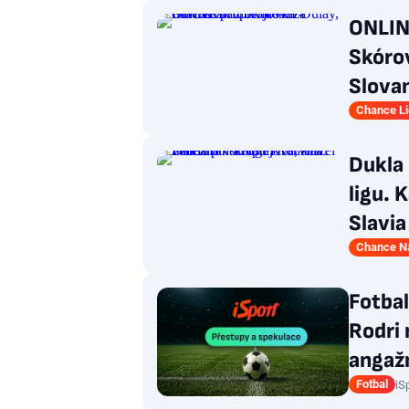
ONLINE
Skórov
Slovan
Chance L
Dukla
ligu. 
Slavia
Chance Ná
Fotba
Rodri 
anga
Fotbal
iS