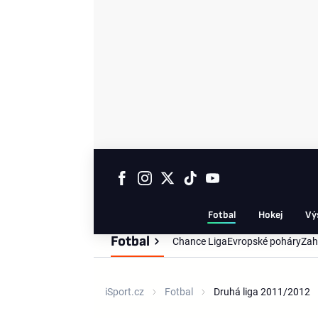
Fotbal
Hokej
Vý
Fotbal
Chance Liga
Evropské poháry
Zah
iSport.cz
Fotbal
Druhá liga 2011/2012