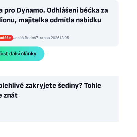
a pro Dynamo. Odhlášení béčka za
lionu, majitelka odmítla nabídku
outěže
Jonáš Bartoš
7. srpna 2026
18:05
íst další články
olehlivě zakryjete šediny? Tohle
e znát