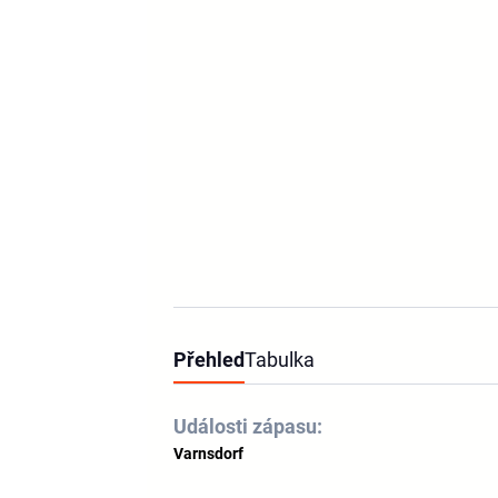
Přehled
Tabulka
Události zápasu:
Varnsdorf