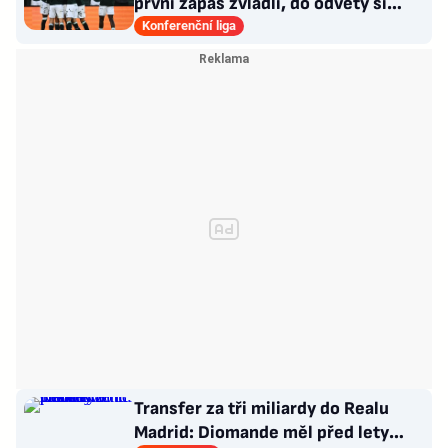
první zápas zvládli, do odvety si
vezou nadějný náskok
Konferenční liga
Transfer za tři miliardy do Realu
Madrid: Diomande měl před lety