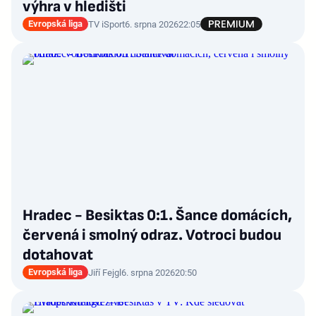
výhra v hledišti
Evropská liga
TV iSport
6. srpna 2026
22:05
Hradec - Besiktas 0:1. Šance domácích,
červená i smolný odraz. Votroci budou
dotahovat
Evropská liga
Jiří Fejgl
6. srpna 2026
20:50