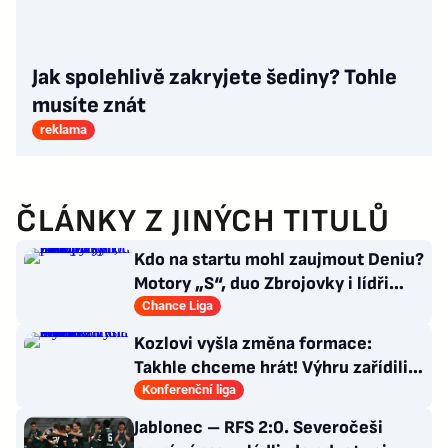
Jak spolehlivě zakryjete šediny? Tohle
musíte znát
reklama
ČLÁNKY Z JINÝCH TITULŮ
Kdo na startu mohl zaujmout Deniu?
Motory „S“, duo Zbrojovky i lídři
pohárových zástupců
Chance Liga
Kozlovi vyšla změna formace:
Takhle chceme hrát! Výhru zařídili
sváteční hlavičkáři
Konferenční liga
Jablonec – RFS 2:0. Severočeši