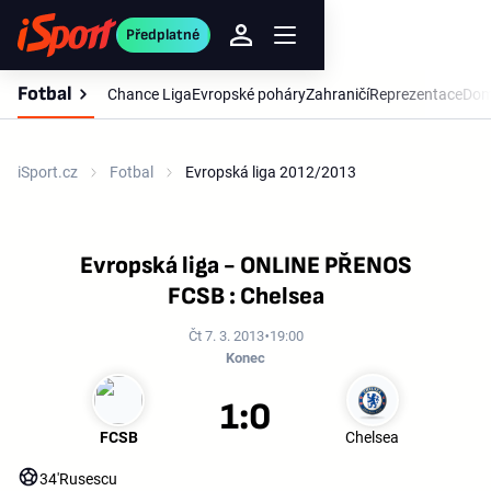
Předplatné
Fotbal
Chance Liga
Evropské poháry
Zahraničí
Reprezentace
Dom
iSport.cz
Fotbal
Evropská liga 2012/2013
Evropská liga - ONLINE PŘENOS
FCSB : Chelsea
Čt 7. 3. 2013
19:00
Konec
1:0
FCSB
Chelsea
34'
Rusescu