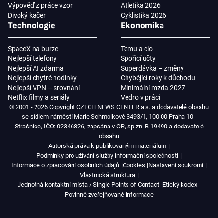
Výpověď z práce vzor
Atletika 2026
Divoký kačer
Cyklistika 2026
Technologie
Ekonomika
SpaceX na burze
Temu a clo
Nejlepší telefony
Spořicí účty
Nejlepší AI zdarma
Superdávka – změny
Nejlepší chytré hodinky
Chybějící roky k důchodu
Nejlepší VPN – srovnání
Minimální mzda 2027
Netflix filmy a seriály
Vedro v práci
© 2001 - 2026 Copyright CZECH NEWS CENTER a.s. a dodavatelé obsahu
se sídlem náměstí Marie Schmolkové 3493/1, 100 00 Praha 10 -
Strašnice, IČO: 02346826, zapsána v OR, sp.zn. B 19490 a dodavatelé
obsahu
Autorská práva k publikovaným materiálům
Podmínky pro užívání služby informační společnosti
Informace o zpracování osobních údajů
Cookies
Nastavení soukromí
Vlastnická struktura
Jednotná kontaktní místa / Single Points of Contact
Etický kodex
Povinně zveřejňované informace