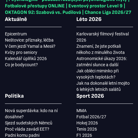
Fotbalové přestupy ONLINE
|
Eventový prostor Level 9
|
OKTAGON 92: Szabová vs. Pudilová
|
Chance Liga 2026/27
Aktuálně
Léto 2026
Epicentrum
Karlovarský filmový festival
Neštovice: příznaky, léčba
2026
V čem jezdí Yamal a Mesii?
Znamení, že jste potkali
Kvízy pro seniory
někoho z minulého života
Kalendář úplňků 2026
Astronomické úkazy 2026:
Co je bodycount?
zatmění slunce a další
Jak obléci miminko při
vysokých teplotách?
Jak na dokonalé letní mojito
6 lehkých letních salátů
Politika
Sport 2026
Nová superdávka: kdo na ní
MMA
dosáhne?
Fotbal 2026/27
Sjezd sudetských Němců
Hokej 2026
Proč vláda zavádí EET?
Tenis 2026
Padni komu padni
F1 2026