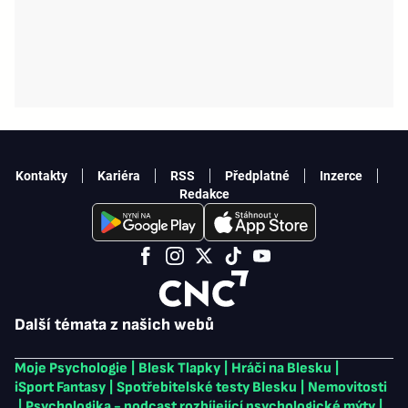
Kontakty
Kariéra
RSS
Předplatné
Inzerce
Redakce
Další témata z našich webů
Moje Psychologie
|
Blesk Tlapky
|
Hráči na Blesku
|
iSport Fantasy
|
Spotřebitelské testy Blesku
|
Nemovitosti
|
Psychologika - podcast rozbíjející psychologické mýty
|