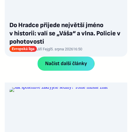
Do Hradce přijede největší jméno
v historii: valí se „Váša“ a vlna. Policie v
pohotovosti
Evropská liga
Jiří Fejgl
5. srpna 2026
16:50
Načíst další články