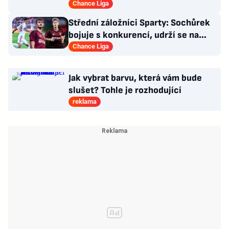
působit v Česku!
Chance Liga
Střední záložníci Sparty: Sochůrek
bojuje s konkurencí, udrží se na
Letné Hollý?
Chance Liga
Jak vybrat barvu, která vám bude
slušet? Tohle je rozhodující
reklama