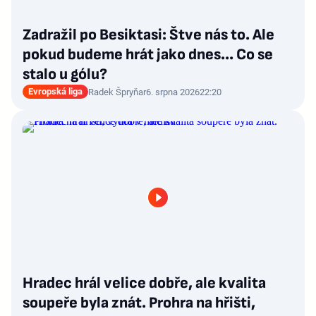
Zadražil po Besiktasi: Štve nás to. Ale
pokud budeme hrát jako dnes... Co se
stalo u gólu?
Evropská liga
Radek Špryňar
6. srpna 2026
22:20
Hradec hrál velice dobře, ale kvalita
soupeře byla znát. Prohra na hřišti,