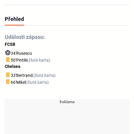
Přehled
Události zápasu:
FCSB
34'
Rusescu
50'
Pintilii
(žlutá karta)
Chelsea
33'
Bertrand
(žlutá karta)
66'
Mikel
(žlutá karta)