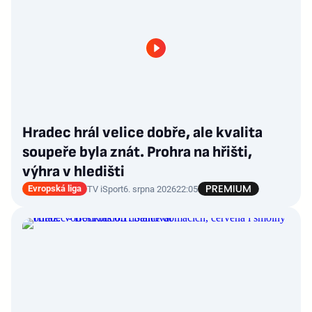
Hradec hrál velice dobře, ale kvalita
soupeře byla znát. Prohra na hřišti,
výhra v hledišti
Evropská liga
TV iSport
6. srpna 2026
22:05