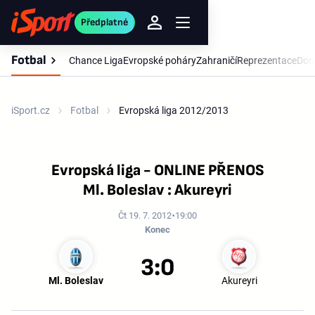
Předplatné
Fotbal
Chance Liga
Evropské poháry
Zahraničí
Reprezentace
Dom
iSport.cz
Fotbal
Evropská liga 2012/2013
Evropská liga - ONLINE PŘENOS
Ml. Boleslav : Akureyri
Čt 19. 7. 2012
19:00
Konec
3:0
Ml. Boleslav
Akureyri