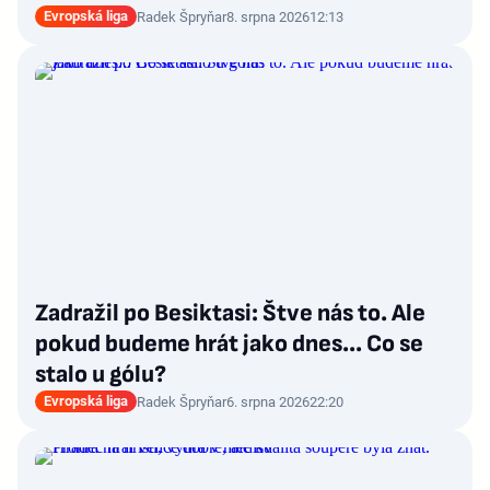
Evropská liga
Radek Špryňar
8. srpna 2026
12:13
Zadražil po Besiktasi: Štve nás to. Ale
pokud budeme hrát jako dnes... Co se
stalo u gólu?
Evropská liga
Radek Špryňar
6. srpna 2026
22:20