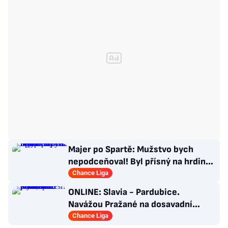
Majer po Spartě: Mužstvo bych
nepodceňoval! Byl přísný na hrdinu
zápasu
Chance Liga
ONLINE: Slavia - Pardubice.
Navážou Pražané na dosavadní
jízdu, nebo překvapí Východočeši?
Chance Liga