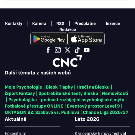
Kontakty
Kariéra
RSS
Předplatné
Inzerce
Redakce
Další témata z našich webů
Moje Psychologie
|
Blesk Tlapky
|
Hráči na Blesku
|
iSport Fantasy
|
Spotřebitelské testy Blesku
|
Nemovitosti
|
Psychologika - podcast rozbíjející psychologické mýty
|
Fotbalové přestupy ONLINE
|
Eventový prostor Level 9
|
OKTAGON 92: Szabová vs. Pudilová
|
Chance Liga 2026/27
Aktuálně
Léto 2026
Epicentrum
Karlovarský filmový festival