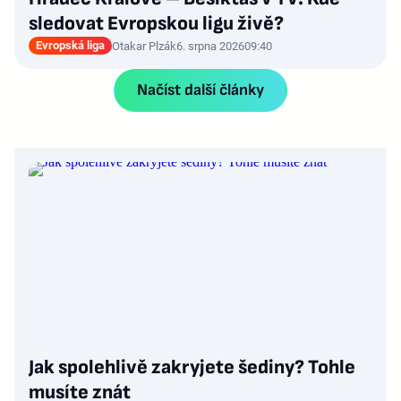
sledovat Evropskou ligu živě?
Evropská liga
Otakar Plzák
6. srpna 2026
09:40
Načíst další články
Jak spolehlivě zakryjete šediny? Tohle
musíte znát