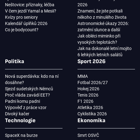
Neštovice: příznaky, léčba
2026
V čem jezdí Yamal a Mesii?
Znamení, že jste potkali
Kvízy pro seniory
někoho z minulého života
Kalendář úplňků 2026
Astronomické úkazy 2026:
Co je bodycount?
zatmění slunce a další
Jak obléci miminko při
vysokých teplotách?
Jak na dokonalé letní mojito
6 lehkých letních salátů
Politika
Sport 2026
Nová superdávka: kdo na ní
MMA
dosáhne?
Fotbal 2026/27
Sjezd sudetských Němců
Hokej 2026
Proč vláda zavádí EET?
Tenis 2026
Padni komu padni
F1 2026
Výpověď z práce vzor
Atletika 2026
Divoký kačer
Cyklistika 2026
Technologie
Ekonomika
SpaceX na burze
Smrt OSVČ