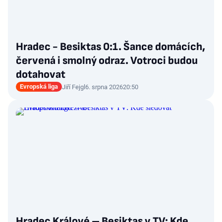
Hradec - Besiktas 0:1. Šance domácích,
červená i smolný odraz. Votroci budou
dotahovat
Evropská liga
Jiří Fejgl
6. srpna 2026
20:50
Hradec Králové – Besiktas v TV: Kde