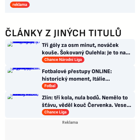
reklama
ČLÁNKY Z JINÝCH TITULŮ
Tři góly za osm minut, nováček
kouše. Šokovaný Oulehla: Je to na
ho*no, řešíme posily
Chance Národní Liga
Fotbalové přestupy ONLINE:
historický moment, Itálie
angažovala k reprezentaci šermířku
Fotbal
Zlín: tři kola, nula bodů. Nemělo to
šťávu, věděl kouč Červenka. Veselý
dostal dárek
Chance Liga