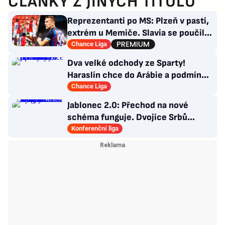
ČLÁNKY Z JINÝCH TITULŮ
Reprezentanti po MS: Plzeň v pasti,
extrém u Memiče. Slavia se poučila,
co Sparta?
Chance Liga
Dva velké odchody ze Sparty!
Haraslín chce do Arábie a podmínky
Kuchtova transferu
Chance Liga
Jablonec 2.0: Přechod na nové
schéma funguje. Dvojice Srbů
klíčem k modernímu stylu
Konferenční liga