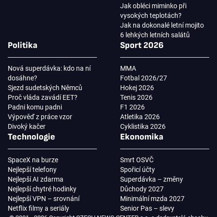
Jak obléci miminko při
vysokých teplotách?
Jak na dokonalé letní mojito
6 lehkých letních salátů
Politika
Sport 2026
Nová superdávka: kdo na ní
MMA
dosáhne?
Fotbal 2026/27
Sjezd sudetských Němců
Hokej 2026
Proč vláda zavádí EET?
Tenis 2026
Padni komu padni
F1 2026
Výpověď z práce vzor
Atletika 2026
Divoký kačer
Cyklistika 2026
Technologie
Ekonomika
SpaceX na burze
Smrt OSVČ
Nejlepší telefony
Spořicí účty
Nejlepší AI zdarma
Superdávka – změny
Nejlepší chytré hodinky
Důchody 2027
Nejlepší VPN – srovnání
Minimální mzda 2027
Netflix filmy a seriály
Senior Pas – slevy