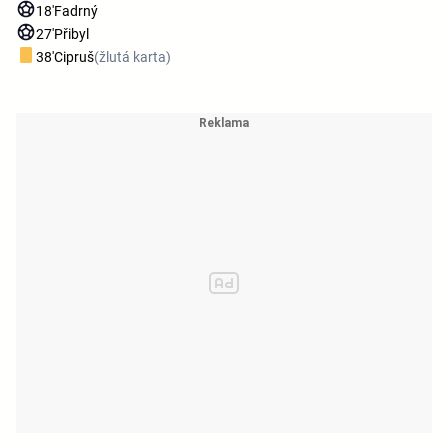
18'
Fadrný
27'
Přibyl
38'
Cipruš
(žlutá karta)