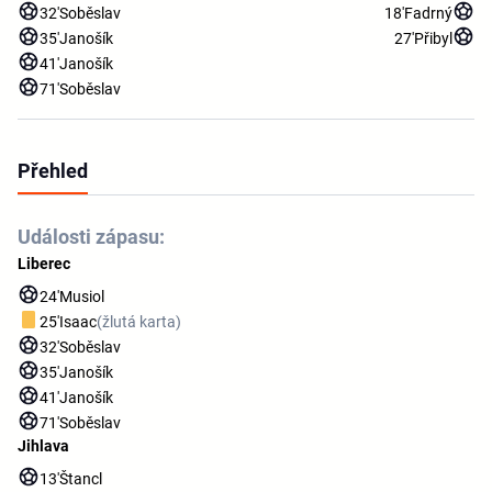
32'
Soběslav
18'
Fadrný
35'
Janošík
27'
Přibyl
41'
Janošík
71'
Soběslav
Přehled
Události zápasu:
Liberec
24'
Musiol
25'
Isaac
(žlutá karta)
32'
Soběslav
35'
Janošík
41'
Janošík
71'
Soběslav
Jihlava
13'
Štancl