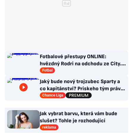
Fotbalové přestupy ONLINE:
hvězdný Rodri na odchodu ze City.
Do Realu ale nejspíš nejde
Fotbal
Jaký bude nový trojzubec Sparty a
co kapitánství? Priskeho tým právě
prochází radikální změnou
Chance Liga
Jak vybrat barvu, která vám bude
slušet? Tohle je rozhodující
reklama