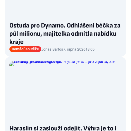
Ostuda pro Dynamo. Odhlášení béčka za
půl milionu, majitelka odmítla nabídku
kraje
Domácí soutěže
Jonáš Bartoš
7. srpna 2026
18:05
Haraslín si zaslouží odejít. Výhra je to i