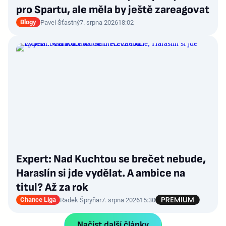
pro Spartu, ale měla by ještě zareagovat
Blogy
Pavel Šťastný
7. srpna 2026
18:02
Expert: Nad Kuchtou se brečet nebude,
Haraslín si jde vydělat. A ambice na
titul? Až za rok
Chance Liga
Radek Špryňar
7. srpna 2026
15:30
Načíst další články