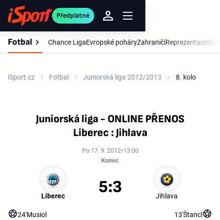
Předplatné
Fotbal
Chance Liga
Evropské poháry
Zahraničí
Reprezentace
Dom
iSport.cz
Fotbal
Juniorská liga 2012/2013
8. kolo
Juniorská liga - ONLINE PŘENOS
Liberec : Jihlava
Po 17. 9. 2012
13:00
Konec
5:3
Liberec
Jihlava
24'
Musiol
13'
Štancl