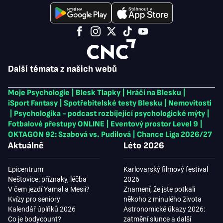
Další témata z našich webů
Moje Psychologie
|
Blesk Tlapky
|
Hráči na Blesku
|
iSport Fantasy
|
Spotřebitelské testy Blesku
|
Nemovitosti
|
Psychologika - podcast rozbíjející psychologické mýty
|
Fotbalové přestupy ONLINE
|
Eventový prostor Level 9
|
OKTAGON 92: Szabová vs. Pudilová
|
Chance Liga 2026/27
Aktuálně
Léto 2026
Epicentrum
Karlovarský filmový festival
Neštovice: příznaky, léčba
2026
V čem jezdí Yamal a Mesii?
Znamení, že jste potkali
Kvízy pro seniory
někoho z minulého života
Kalendář úplňků 2026
Astronomické úkazy 2026:
Co je bodycount?
zatmění slunce a další