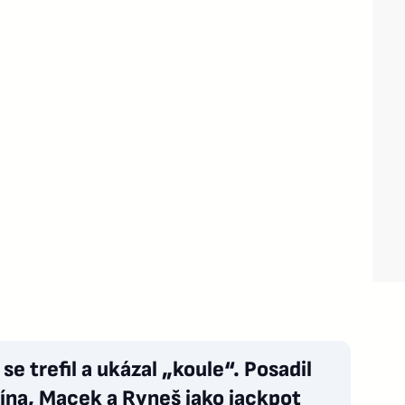
 se trefil a ukázal „koule“. Posadil
ína, Macek a Ryneš jako jackpot