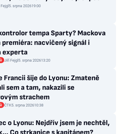
í Fejgl
5. srpna 2026
19:00
kontrolor tempa Sparty? Mackova
 premiéra: nacvičený signál i
a experta
rů
Jiří Fejgl
5. srpna 2026
13:20
e Francii šije do Lyonu: Zmateně
li sem a tam, nakazili se
rovým strachem
rů
ČTK
5. srpna 2026
10:38
c o Lyonu: Nejdřív jsem je nechtěl,
ak… Co strkanice s kapitánem?