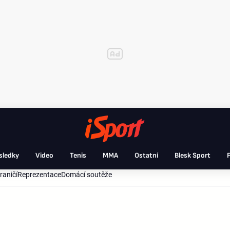
sledky
Video
Tenis
MMA
Ostatní
Blesk Sport
F
raničí
Reprezentace
Domácí soutěže