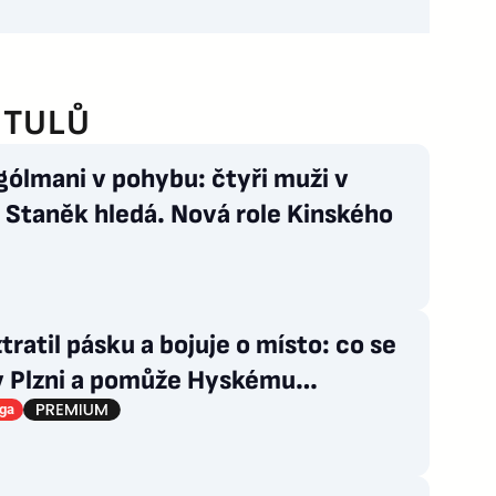
ITULŮ
gólmani v pohybu: čtyři muži v
, Staněk hledá. Nová role Kinského
tratil pásku a bojuje o místo: co se
 v Plzni a pomůže Hyskému
ěný Adu?
iga