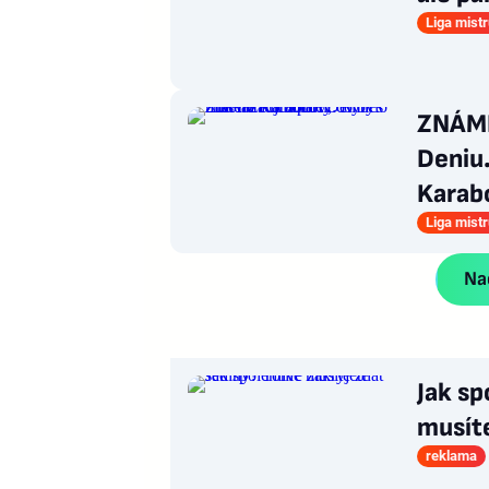
Liga mist
ZNÁMK
Deniu.
Karab
Liga mist
Nač
Jak sp
musít
reklama