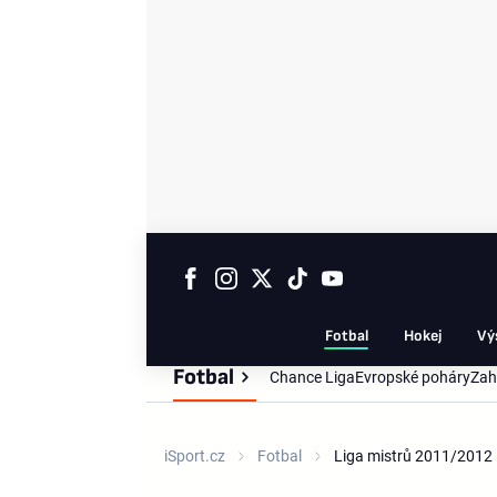
Fotbal
Hokej
Vý
Fotbal
Chance Liga
Evropské poháry
Zah
iSport.cz
Fotbal
Liga mistrů 2011/2012