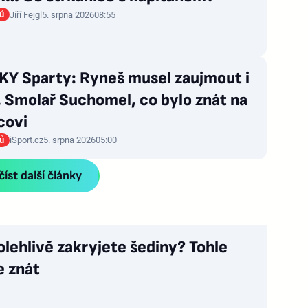
rů
Jiří Fejgl
5. srpna 2026
08:55
Y Sparty: Ryneš musel zaujmout i
 Smolař Suchomel, co bylo znát na
covi
rů
iSport.cz
5. srpna 2026
05:00
íst další články
olehlivě zakryjete šediny? Tohle
e znát