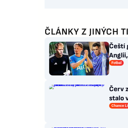
ČLÁNKY Z JINÝCH T
Čeští 
Anglii
Fotbal
Červ z
stalo
necht
Chance L