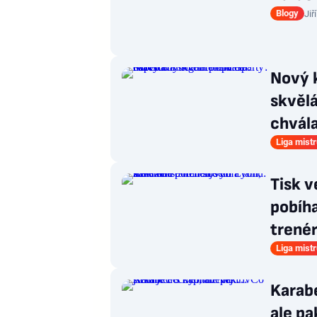
Blogy
Jiř
Nový 
skvělá
chvál
Liga mist
Tisk v
pobíha
trené
Liga mist
Karabe
ale p