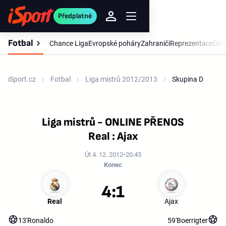
Předplatné
Fotbal
Chance Liga
Evropské poháry
Zahraničí
Reprezentace
Dom
iSport.cz
Fotbal
Liga mistrů 2012/2013
Skupina D
Liga mistrů - ONLINE PŘENOS
Real : Ajax
Út 4. 12. 2012
20:45
Konec
4:1
Real
Ajax
13'
Ronaldo
59'
Boerrigter