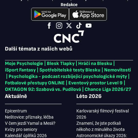
Redakce
Další témata z našich webů
Moje Psychologie
|
Blesk Tlapky
|
Hráči na Blesku
|
iSport Fantasy
|
Spotřebitelské testy Blesku
|
Nemovitosti
|
Psychologika - podcast rozbíjející psychologické mýty
|
Fotbalové přestupy ONLINE
|
Eventový prostor Level 9
|
OKTAGON 92: Szabová vs. Pudilová
|
Chance Liga 2026/27
Aktuálně
Léto 2026
Epicentrum
Karlovarský filmový festival
Neštovice: příznaky, léčba
2026
V čem jezdí Yamal a Mesii?
Znamení, že jste potkali
Kvízy pro seniory
někoho z minulého života
Kalendář úplňků 2026
Astronomické úkazy 2026: