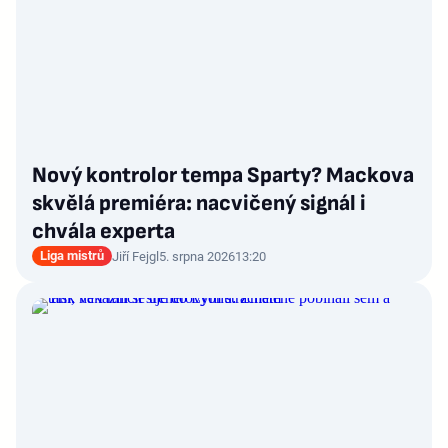
Nový kontrolor tempa Sparty? Mackova
skvělá premiéra: nacvičený signál i
chvála experta
Liga mistrů
Jiří Fejgl
5. srpna 2026
13:20