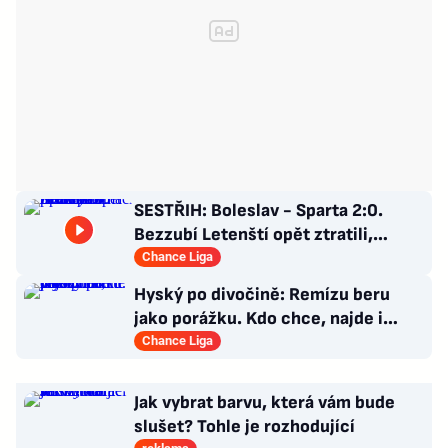
SESTŘIH: Boleslav - Sparta 2:0.
Bezzubí Letenští opět ztratili,
domácí rozhodli v první půli
Chance Liga
Hyský po divočině: Remízu beru
jako porážku. Kdo chce, najde i
hodně pozitivních věcí
Chance Liga
Jak vybrat barvu, která vám bude
slušet? Tohle je rozhodující