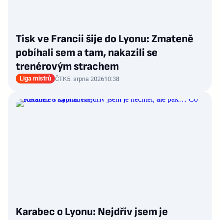
Tisk ve Francii šije do Lyonu: Zmateně
pobíhali sem a tam, nakazili se
trenérovým strachem
Liga mistrů
ČTK
5. srpna 2026
10:38
Karabec o Lyonu: Nejdřív jsem je