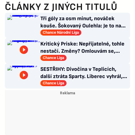
ČLÁNKY Z JINÝCH TITULŮ
Tři góly za osm minut, nováček
kouše. Šokovaný Oulehla: Je to na
ho*no, řešíme posily
Chance Národní Liga
Kritický Priske: Nepřijatelné, tohle
nestačí. Změny? Omlouvám se,
nedokážu odpovědět
Chance Liga
SESTŘIHY: Divočina v Teplicích,
další ztráta Sparty. Liberec vyhrál,
Zlín - Bohemians 0:2
Chance Liga