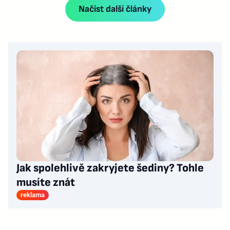
Načíst další články
Jak spolehlivě zakryjete šediny? Tohle
musíte znát
reklama