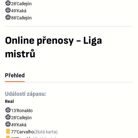
28'
Callejón
49'
Kaká
88'
Callejón
Online přenosy - Liga
mistrů
Přehled
Události zápasu:
Real
13'
Ronaldo
28'
Callejón
49'
Kaká
77'
Carvalho
(žlutá karta)