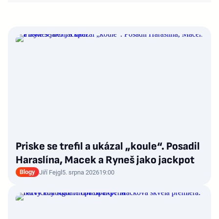
Priske se trefil a ukázal „koule“. Posadil
Haraslína, Macek a Ryneš jako jackpot
Blogy
Jiří Fejgl
5. srpna 2026
19:00