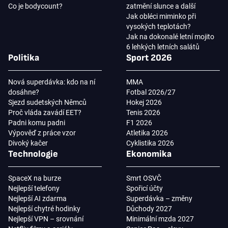
Co je bodycount?
zatmění slunce a další
Jak obléci miminko při
vysokých teplotách?
Jak na dokonalé letní mojito
6 lehkých letních salátů
Politika
Sport 2026
Nová superdávka: kdo na ní
MMA
dosáhne?
Fotbal 2026/27
Sjezd sudetských Němců
Hokej 2026
Proč vláda zavádí EET?
Tenis 2026
Padni komu padni
F1 2026
Výpověď z práce vzor
Atletika 2026
Divoký kačer
Cyklistika 2026
Technologie
Ekonomika
SpaceX na burze
Smrt OSVČ
Nejlepší telefony
Spořicí účty
Nejlepší AI zdarma
Superdávka – změny
Nejlepší chytré hodinky
Důchody 2027
Nejlepší VPN – srovnání
Minimální mzda 2027