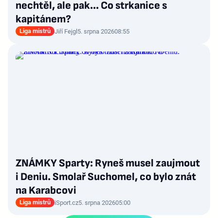
nechtěl, ale pak… Co strkanice s
kapitánem?
Liga mistrů
Jiří Fejgl
5. srpna 2026
08:55
ZNÁMKY Sparty: Ryneš musel zaujmout
i Deniu. Smolař Suchomel, co bylo znát
na Karabcovi
Liga mistrů
iSport.cz
5. srpna 2026
05:00