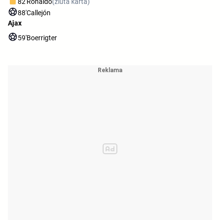
82'
Ronaldo
(žlutá karta)
88'
Callejón
Ajax
59'
Boerrigter