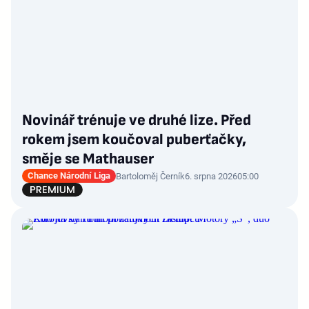
Novinář trénuje ve druhé lize. Před
rokem jsem koučoval puberťačky,
směje se Mathauser
Chance Národní Liga
Bartoloměj Černík
6. srpna 2026
05:00