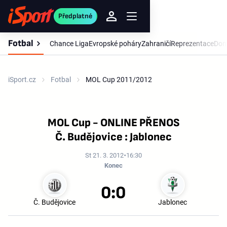
Předplatné
Fotbal
Chance Liga
Evropské poháry
Zahraničí
Reprezentace
Dom
iSport.cz
Fotbal
MOL Cup 2011/2012
MOL Cup - ONLINE PŘENOS
Č. Budějovice : Jablonec
St 21. 3. 2012
16:30
Konec
0:0
Č. Budějovice
Jablonec