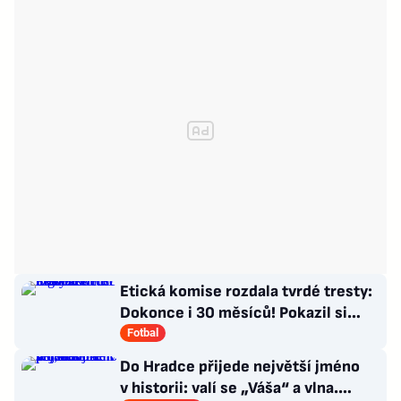
Etická komise rozdala tvrdé tresty:
Dokonce i 30 měsíců! Pokazil si
Šigut kariéru?
Fotbal
Do Hradce přijede největší jméno
v historii: valí se „Váša“ a vlna.