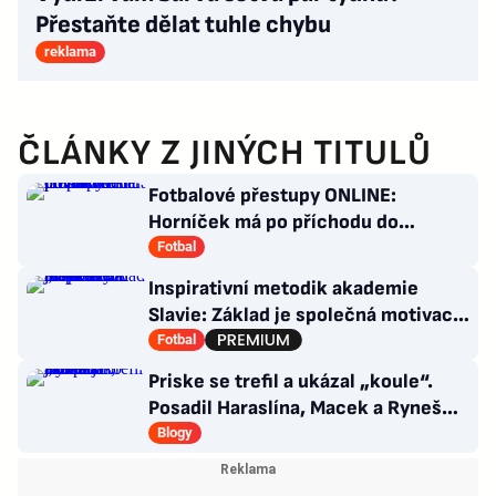
Přestaňte dělat tuhle chybu
reklama
ČLÁNKY Z JINÝCH TITULŮ
Fotbalové přestupy ONLINE:
Horníček má po příchodu do
Newcastlu nového trenéra
Fotbal
Inspirativní metodik akademie
Slavie: Základ je společná motivace.
Nová DNA „sešívaných“
Fotbal
Priske se trefil a ukázal „koule“.
Posadil Haraslína, Macek a Ryneš
jako jackpot
Blogy