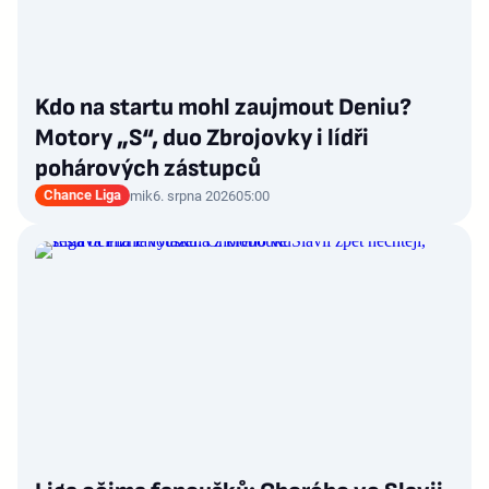
Kdo na startu mohl zaujmout Deniu?
Motory „S“, duo Zbrojovky i lídři
pohárových zástupců
Chance Liga
mik
6. srpna 2026
05:00