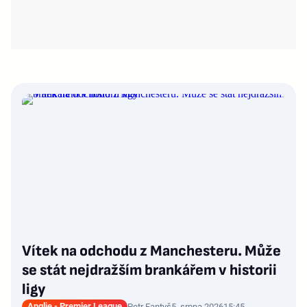
Vítek na odchodu z Manchesteru. Může
se stát nejdražším brankářem v historii
ligy
Anglie - Premier League
Petr Fantyš
5. srpna 2026
15:45