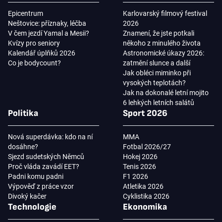
Epicentrum
Karlovarský filmový festival
Neštovice: příznaky, léčba
2026
V čem jezdí Yamal a Mesii?
Znamení, že jste potkali
Kvízy pro seniory
někoho z minulého života
Kalendář úplňků 2026
Astronomické úkazy 2026:
Co je bodycount?
zatmění slunce a další
Jak obléci miminko při
vysokých teplotách?
Jak na dokonalé letní mojito
6 lehkých letních salátů
Politika
Sport 2026
Nová superdávka: kdo na ní
MMA
dosáhne?
Fotbal 2026/27
Sjezd sudetských Němců
Hokej 2026
Proč vláda zavádí EET?
Tenis 2026
Padni komu padni
F1 2026
Výpověď z práce vzor
Atletika 2026
Divoký kačer
Cyklistika 2026
Technologie
Ekonomika