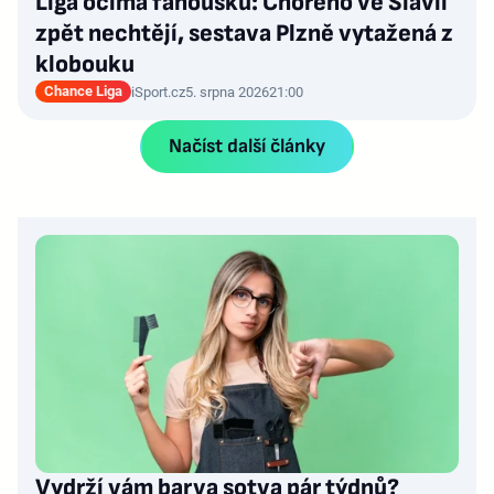
Liga očima fanoušků: Chorého ve Slavii
zpět nechtějí, sestava Plzně vytažená z
klobouku
Chance Liga
iSport.cz
5. srpna 2026
21:00
Načíst další články
Vydrží vám barva sotva pár týdnů?