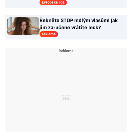
Policie v pohotovosti
Evropská liga
Řekněte STOP mdlým vlasům! Jak
jim zaručeně vrátíte lesk?
reklama