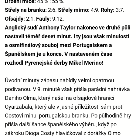
Držení míče:
45 % : 55 %.
Střely na branku:
2:6.
Střely mimo:
4:9.
Rohy:
3:7.
Ofsajdy:
2:1.
Fauly:
9:12.
Anglický sudí Anthony Taylor nakonec ve druhé půli
nastavil téměř deset minut. I ty jsou však minulostí
a osmifinálový souboj mezi Portugalskem a
Španělskem je u konce. V nastaveném čase
rozhodl Pyrenejské derby Mikel Merino!
Úvodní minuty zápasu nabídly velmi opatrnou
podívanou. V 9. minutě však přišla parádní nahrávka
Daniho Olma, který našel na ofsajdové hranici
Oyarzabala, který ale v jasné příležitosti sám proti
Costovi minul portugalskou branku. Po půlhodině hry
přišla další šance španělského výběru, když po
zákroku Dioga Costy hlavičkoval z dorážky Olmo