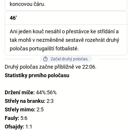
koncovou čáru.
46’
Ani jeden kouč nesáhl o přestávce ke střídání a
tak mohli v nezměněné sestavě rozehrát druhý
poločas portugalští fotbalisté.
Začal druhý poločas.
Druhý poločas začne přibližně ve 22:06.
Statistiky prvního poločasu
Držení míče:
44%:56%
Střely na branku:
2:3
Střely mimo:
2:5
Fauly:
5:6
Ofsajdy:
1:1