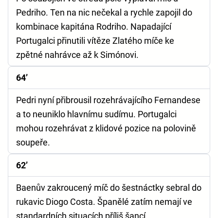
Pedriho. Ten na nic nečekal a rychle zapojil do
kombinace kapitána Rodriho. Napadající
Portugalci přinutili vítěze Zlatého míče ke
zpětné nahrávce až k Simónovi.
64’
Pedri nyní přibrousil rozehrávajícího Fernandese
a to neuniklo hlavnímu sudímu. Portugalci
mohou rozehrávat z klidové pozice na polovině
soupeře.
62’
Baenův zakroucený míč do šestnáctky sebral do
rukavic Diogo Costa. Španělé zatím nemají ve
standardních situacích příliš šancí.