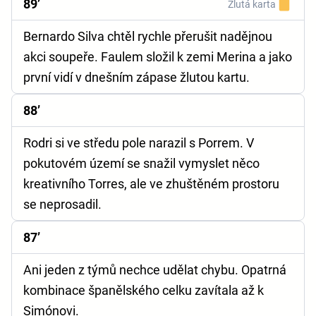
89’
Žlutá karta
Bernardo Silva chtěl rychle přerušit nadějnou
akci soupeře. Faulem složil k zemi Merina a jako
první vidí v dnešním zápase žlutou kartu.
88’
Rodri si ve středu pole narazil s Porrem. V
pokutovém území se snažil vymyslet něco
kreativního Torres, ale ve zhuštěném prostoru
se neprosadil.
87’
Ani jeden z týmů nechce udělat chybu. Opatrná
kombinace španělského celku zavítala až k
Simónovi.