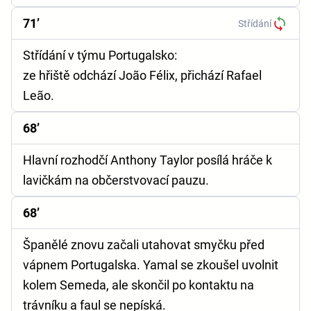
71’
Střídání
Střídání v týmu Portugalsko:
ze hřiště odchází João Félix, přichází Rafael
Leão.
68’
Hlavní rozhodčí Anthony Taylor posílá hráče k
lavičkám na občerstvovací pauzu.
68’
Španělé znovu začali utahovat smyčku před
vápnem Portugalska. Yamal se zkoušel uvolnit
kolem Semeda, ale skončil po kontaktu na
trávníku a faul se nepíská.