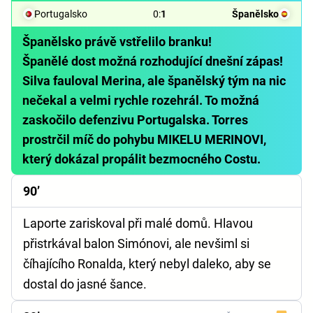
Portugalsko
0
:
1
Španělsko
Španělsko právě vstřelilo branku!
Španělé dost možná rozhodující dnešní zápas!
Silva fauloval Merina, ale španělský tým na nic
nečekal a velmi rychle rozehrál. To možná
zaskočilo defenzivu Portugalska. Torres
prostrčil míč do pohybu MIKELU MERINOVI,
který dokázal propálit bezmocného Costu.
90’
Laporte zariskoval při malé domů. Hlavou
přistrkával balon Simónovi, ale nevšiml si
číhajícího Ronalda, který nebyl daleko, aby se
dostal do jasné šance.