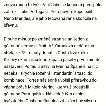
znovu mimo tři tyče. V blížícím se koncem první půle
zahrozili také Portugalci. Po rohovém kopu pálil
Nuno Mendes, ale jeho tečovaná rána skončila na
břevnu.
Dlouhé minuty po změně stran se ani jeden z
gólmanů nemusel činit. Až Yamalova nedůrazná
střela ze 73. minuty donutila Costu k zákroku.
Klíčový okamžik celého zápasu přišel v první minutě
nastavení. Po faulu Silvy na Merina Španělé na nic
nečekali a rychle rozehráli standardní situaci do
kombinace. Torres následně uvolnil přihrávkou do
vápna právě Mikela Merinu, který už prostřelil
gólmana Portugalska. Následně tým okolo
hvězdného Cristiana Ronalda vrhl všechny síly do