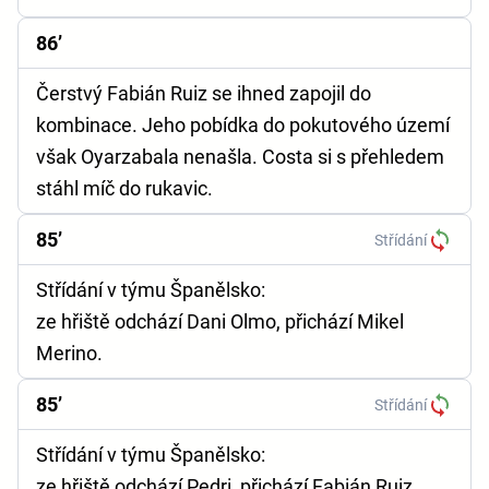
86’
Čerstvý Fabián Ruiz se ihned zapojil do
kombinace. Jeho pobídka do pokutového území
však Oyarzabala nenašla. Costa si s přehledem
stáhl míč do rukavic.
85’
Střídání
Střídání v týmu Španělsko:
ze hřiště odchází Dani Olmo, přichází Mikel
Merino.
85’
Střídání
Střídání v týmu Španělsko:
ze hřiště odchází Pedri, přichází Fabián Ruiz.