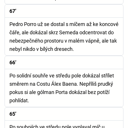
67’
Pedro Porro už se dostal s míčem až ke koncové
čáře, ale dokázal skrz Semeda odcentrovat do
nebezpečného prostoru v malém vápně, ale tak
nebyl nikdo v bílých dresech.
66’
Po solidní souhře ve středu pole dokázal střílet
směrem na Costu Álex Baena. Nepříliš prudký
pokus si ale gólman Porta dokázal bez potíží
pohlídat.
65’
Po soubojích ve středu pole vyplaval míč u