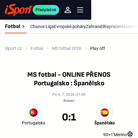
Předplatné
Fotbal
Chance Liga
Evropské poháry
Zahraničí
Reprezentace
Dom
iSport.cz
Fotbal
MS fotbal 2026
Play off
MS fotbal - ONLINE PŘENOS
Portugalsko : Španělsko
Po 6. 7. 2026
21:00
Konec
0:1
Portugalsko
Španělsko
90+1'
Merino