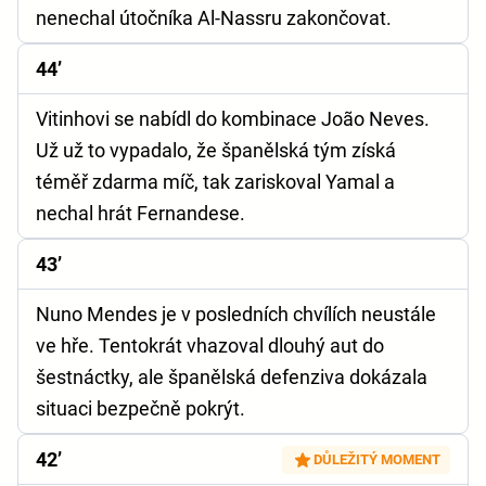
nenechal útočníka Al-Nassru zakončovat.
44’
Vitinhovi se nabídl do kombinace João Neves.
Už už to vypadalo, že španělská tým získá
téměř zdarma míč, tak zariskoval Yamal a
nechal hrát Fernandese.
43’
Nuno Mendes je v posledních chvílích neustále
ve hře. Tentokrát vhazoval dlouhý aut do
šestnáctky, ale španělská defenziva dokázala
situaci bezpečně pokrýt.
42’
DŮLEŽITÝ MOMENT