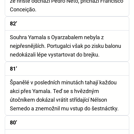
ze hřiště odchází Pedro Neto, přichází Francisco
Conceição.
82’
Souhra Yamala s Oyarzabalem nebyla z
nejpřesnějších. Portugalci však po zisku balonu
nedokázali lépe vystartovat do brejku.
81’
Španělé v posledních minutách tahají každou
akci přes Yamala. Teď se s hvězdným
útočníkem dokázal vrátit střídající Nélson
Semedo a znemožnil mu vstup do šestnáctky.
80’