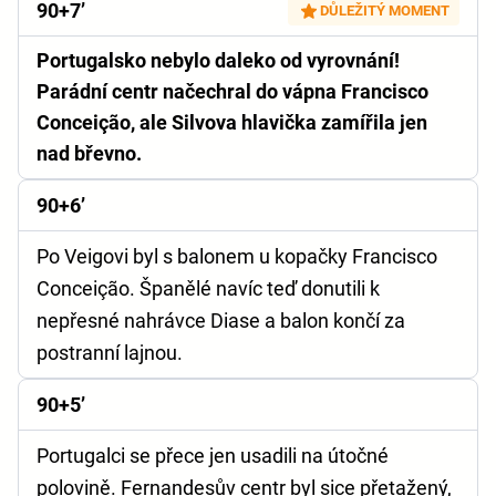
90+7’
DŮLEŽITÝ MOMENT
Portugalsko nebylo daleko od vyrovnání!
Parádní centr načechral do vápna Francisco
Conceição, ale Silvova hlavička zamířila jen
nad břevno.
90+6’
Po Veigovi byl s balonem u kopačky Francisco
Conceição. Španělé navíc teď donutili k
nepřesné nahrávce Diase a balon končí za
postranní lajnou.
90+5’
Portugalci se přece jen usadili na útočné
polovině. Fernandesův centr byl sice přetažený,