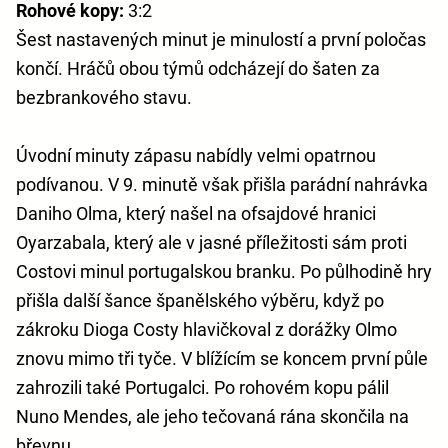
Rohové kopy:
3:2
Šest nastavených minut je minulostí a první poločas
končí. Hráčů obou týmů odcházejí do šaten za
bezbrankového stavu.
Úvodní minuty zápasu nabídly velmi opatrnou
podívanou. V 9. minutě však přišla parádní nahrávka
Daniho Olma, který našel na ofsajdové hranici
Oyarzabala, který ale v jasné příležitosti sám proti
Costovi minul portugalskou branku. Po půlhodině hry
přišla další šance španělského výběru, když po
zákroku Dioga Costy hlavičkoval z dorážky Olmo
znovu mimo tři tyče. V blížícím se koncem první půle
zahrozili také Portugalci. Po rohovém kopu pálil
Nuno Mendes, ale jeho tečovaná rána skončila na
břevnu.