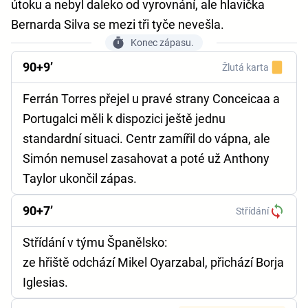
útoku a nebyl daleko od vyrovnání, ale hlavička
Bernarda Silva se mezi tři tyče nevešla.
Konec zápasu.
90+9’
Žlutá karta
Ferrán Torres přejel u pravé strany Conceicaa a
Portugalci měli k dispozici ještě jednu
standardní situaci. Centr zamířil do vápna, ale
Simón nemusel zasahovat a poté už Anthony
Taylor ukončil zápas.
90+7’
Střídání
Střídání v týmu Španělsko:
ze hřiště odchází Mikel Oyarzabal, přichází Borja
Iglesias.