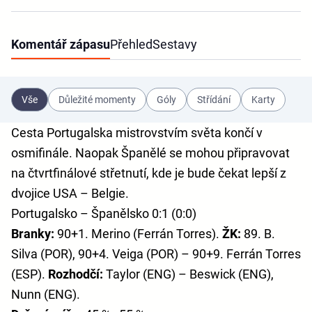
Komentář zápasu
Přehled
Sestavy
Vše
Důležité momenty
Góly
Střídání
Karty
Cesta Portugalska mistrovstvím světa končí v
osmifinále. Naopak Španělé se mohou připravovat
na čtvrtfinálové střetnutí, kde je bude čekat lepší z
dvojice USA – Belgie.
Portugalsko – Španělsko 0:1 (0:0)
Branky:
90+1. Merino (Ferrán Torres).
ŽK:
89. B.
Silva (POR), 90+4. Veiga (POR) – 90+9. Ferrán Torres
(ESP).
Rozhodčí:
Taylor (ENG) – Beswick (ENG),
Nunn (ENG).