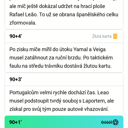
ale míč ještě dokázal udržet na hrací ploše
Rafael Leão. To už se obrana španělského celku
zformovala.
90+4’
Žlutá karta
Po zisku míče mířil do útoku Yamal a Veiga
musel zatáhnout za ruční brzdu. Po taktickém
faulu na středu trávníku dostává žlutou kartu.
90+3’
Portugalcům velmi rychle dochází čas. Leao
musel podstoupit tvrdý souboj s Laportem, ale
získal pro svůj tým pouze autové vhazování.
90+1’
Góóól