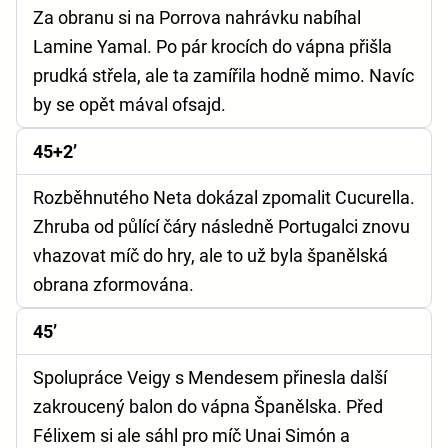
Za obranu si na Porrova nahrávku nabíhal
Lamine Yamal. Po pár krocích do vápna přišla
prudká střela, ale ta zamířila hodně mimo. Navíc
by se opět mával ofsajd.
45+2’
Rozběhnutého Neta dokázal zpomalit Cucurella.
Zhruba od půlící čáry následně Portugalci znovu
vhazovat míč do hry, ale to už byla španělská
obrana zformována.
45’
Spolupráce Veigy s Mendesem přinesla další
zakroucený balon do vápna Španělska. Před
Félixem si ale sáhl pro míč Unai Simón a