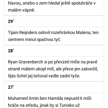
hlavou, anebo o zem hledal ještě spoluhráče v
malém vápně.
29’
Tijani Reijnders oslovil rozehrávkou Malena, ten
centrem minul opačnou tyč.
28’
Ryan Gravenberch si po převzetí míče na pravé
straně málem ukopl míč, ale přece jen zakončil,
Iljás Schirí jej tečoval vedle zadní tyče.
27’
Muhamed Amín ben Hamída nepustil k míči
hráče na středu, jinak by si Tunisko už