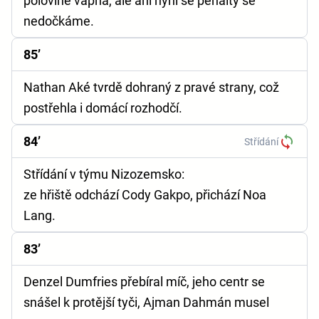
polovině vápna, ale ani nyní se penalty se
nedočkáme.
85’
Nathan Aké tvrdě dohraný z pravé strany, což
postřehla i domácí rozhodčí.
84’
Střídání
Střídání v týmu Nizozemsko:
ze hřiště odchází Cody Gakpo, přichází Noa
Lang.
83’
Denzel Dumfries přebíral míč, jeho centr se
snášel k protější tyči, Ajman Dahmán musel