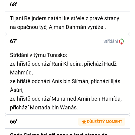
68’
Tijani Reijnders natáhl ke střele z pravé strany
na opačnou tyč, Ajman Dahmán vyrážel.
67’
Střídání
Střídání v týmu Tunisko:
ze hřiště odchází Rani Khedira, přichází Hadž
Mahmúd,
ze hřiště odchází Anís bin Slímán, přichází Iljás
Ášúrí,
ze hřiště odchází Muhamed Amín ben Hamída,
přichází Mortada bin Wanás.
66’
DŮLEŽITÝ MOMENT