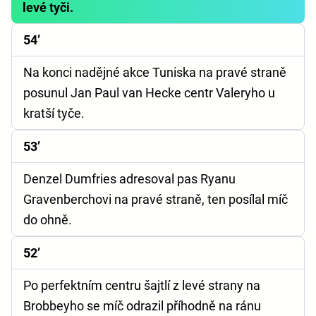
levé tyči.
54’
Na konci nadějné akce Tuniska na pravé straně
posunul Jan Paul van Hecke centr Valeryho u
kratší tyče.
53’
Denzel Dumfries adresoval pas Ryanu
Gravenberchovi na pravé straně, ten posílal míč
do ohně.
52’
Po perfektním centru šajtlí z levé strany na
Brobbeyho se míč odrazil příhodně na ránu