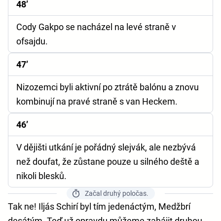
48’
Cody Gakpo se nacházel na levé straně v
ofsajdu.
47’
Nizozemci byli aktivní po ztrátě balónu a znovu
kombinují na pravé straně s van Heckem.
46’
V dějišti utkání je pořádný slejvák, ale nezbývá
než doufat, že zůstane pouze u silného deště a
nikoli blesků.
Začal druhý poločas.
Tak ne! Iljás Schirí byl tím jedenáctým, Medžbrí
desátým. Teď už opravdu můžeme zahájit druhou