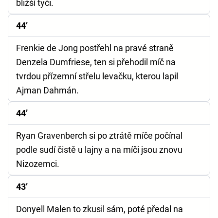
bližší tyči.
44’
Frenkie de Jong postřehl na pravé straně
Denzela Dumfriese, ten si přehodil míč na
tvrdou přízemní střelu levačku, kterou lapil
Ajman Dahmán.
44’
Ryan Gravenberch si po ztrátě míče počínal
podle sudí čistě u lajny a na míči jsou znovu
Nizozemci.
43’
Donyell Malen to zkusil sám, poté předal na