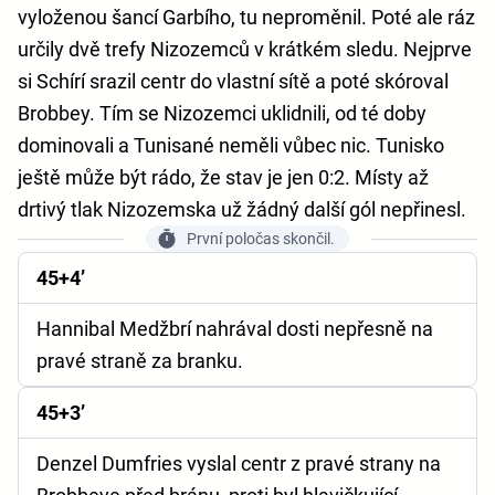
vyloženou šancí Garbího, tu neproměnil. Poté ale ráz
určily dvě trefy Nizozemců v krátkém sledu. Nejprve
si Schírí srazil centr do vlastní sítě a poté skóroval
Brobbey. Tím se Nizozemci uklidnili, od té doby
dominovali a Tunisané neměli vůbec nic. Tunisko
ještě může být rádo, že stav je jen 0:2. Místy až
drtivý tlak Nizozemska už žádný další gól nepřinesl.
První poločas skončil.
45+4’
Hannibal Medžbrí nahrával dosti nepřesně na
pravé straně za branku.
45+3’
Denzel Dumfries vyslal centr z pravé strany na