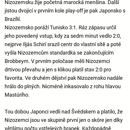
Nizozemsku žije početná marocká menšina. Další
jistou dvojicí v prvním kole play-off je pak Japonsko s
Brazílií.
Nizozemsko poráží Tunisko 3:1. Ráz zápasu určil
jeho povedený vstup, kdy za sedm minut vedlo 2:0,
nejprve Iljás Schirí srazil centr do vlastní sítě a poté
vyšla Nizozemcům standardka se zakončujícím
Brobbeym. V prvním poločase měli Nizozemci
drtivou převahu a jen s klikou platil stav 2:0 pro
favorita. Ve druhém dějství pak Nizozemsko nadále
hrálo do plných. Nicméně inkasovalo z rohu hlavou
Mastúrího.
Tou dobou Japonci vedli nad Švédskem a platilo, že
Nizozemci jsou ve skupině první jen o skóre jen díky
většímu počtu vstřeleých branek. Každopádně