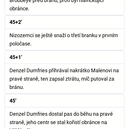
Brobbeye před bránu, proti byl hlavičkující
obránce.
45+2’
Nizozemci se ještě snaží o třetí branku v prvním
poločase.
45+1’
Denzel Dumfries přihrával nakrátko Malenovi na
pravé straně, ten zapsal ztrátu, míč putoval za
bránu.
45’
Denzel Dumfries dostal pas do běhu na pravé
straně, jeho centr se stal kořistí obránce na