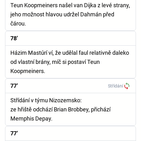
Teun Koopmeiners našel van Dijka z levé strany,
jeho možnost hlavou udržel Dahmán před
čárou.
78’
Házim Mastúrí ví, že udělal faul relativně daleko
od vlastní brány, míč si postaví Teun
Koopmeiners.
77’
Střídání
Střídání v týmu Nizozemsko:
ze hřiště odchází Brian Brobbey, přichází
Memphis Depay.
77’