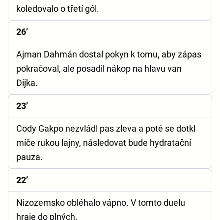
koledovalo o třetí gól.
26’
Ajman Dahmán dostal pokyn k tomu, aby zápas
pokračoval, ale posadil nákop na hlavu van
Dijka.
23’
Cody Gakpo nezvládl pas zleva a poté se dotkl
míče rukou lajny, následovat bude hydratační
pauza.
22’
Nizozemsko obléhalo vápno. V tomto duelu
hraje do plných.