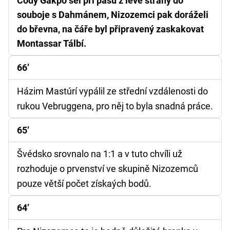
Cody Gakpo šel při pasu z levé strany do
souboje s Dahmánem, Nizozemci pak doráželi
do břevna, na čáře byl připravený zaskakovat
Montassar Tálbí.
66’
Házim Mastúrí vypálil ze střední vzdálenosti do
rukou Vebruggena, pro něj to byla snadná práce.
65’
Švédsko srovnalo na 1:1 a v tuto chvíli už
rozhoduje o prvenství ve skupině Nizozemců
pouze větší počet získaých bodů.
64’