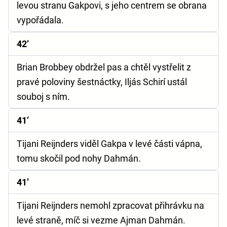
levou stranu Gakpovi, s jeho centrem se obrana
vypořádala.
42’
Brian Brobbey obdržel pas a chtěl vystřelit z
pravé poloviny šestnáctky, Iljás Schirí ustál
souboj s ním.
41’
Tijani Reijnders viděl Gakpa v levé části vápna,
tomu skočil pod nohy Dahmán.
41’
Tijani Reijnders nemohl zpracovat přihrávku na
levé straně, míč si vezme Ajman Dahmán.