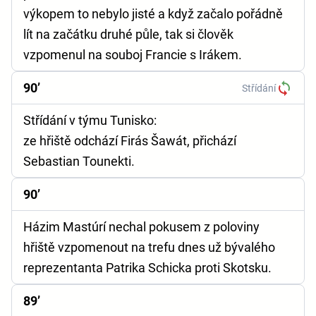
výkopem to nebylo jisté a když začalo pořádně
lít na začátku druhé půle, tak si člověk
vzpomenul na souboj Francie s Irákem.
90’
Střídání
Střídání v týmu Tunisko:
ze hřiště odchází Firás Šawát, přichází
Sebastian Tounekti.
90’
Házim Mastúrí nechal pokusem z poloviny
hřiště vzpomenout na trefu dnes už bývalého
reprezentanta Patrika Schicka proti Skotsku.
89’