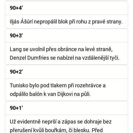
90+4’
Iljás Ášúrí nepropálil blok při rohu z pravé strany.
90+3’
Lang se uvolnil přes obránce na levé straně,
Denzel Dumfries se nabízel na vzdálenější tyči.
90+2’
Tunisko bylo pod tlakem při rozehrávce a
odpálilo balón k van Dijkovi na půli.
90+1’
Už evidentně neprší a zápas se dohraje bez
přerušení kvůli bouřkám, či blesku. Před