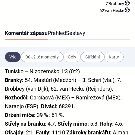
7'
Brobbey
62'
van Hecke
Komentář zápasu
Přehled
Sestavy
Vše
Důležité momenty
Góly
Střídání
Karty
Tunisko – Nizozemsko 1:3 (0:2)
Branky:
54. Mastúrí (Medžbrí) – 3. Schirí (vla.), 7.
Brobbey (van Dijk), 62. van Hecke (Reijnders).
Rozhodčí:
Garcíaová (MEX) – Ramirezová (MEX),
Naranjo (ESP).
Diváci:
68391.
Držení míče:
39 % : 61 %.
Střely na branku:
4:7.
Střely mimo:
5:8.
Rohy:
4:6.
Ofsajdy:
2:1.
Fauly:
11:10
Zákroky brankářů:
Ajman