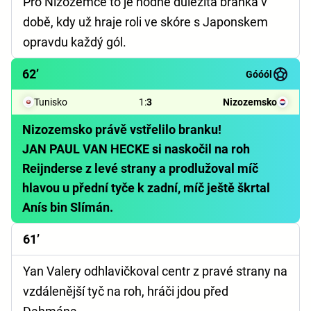
Pro Nizozemce to je hodně důležitá branka v
době, kdy už hraje roli ve skóre s Japonskem
opravdu každý gól.
62’
Góóól
Tunisko
1
:
3
Nizozemsko
Nizozemsko právě vstřelilo branku!
JAN PAUL VAN HECKE si naskočil na roh
Reijnderse z levé strany a prodlužoval míč
hlavou u přední tyče k zadní, míč ještě škrtal
Anís bin Slímán.
61’
Yan Valery odhlavičkoval centr z pravé strany na
vzdálenější tyč na roh, hráči jdou před