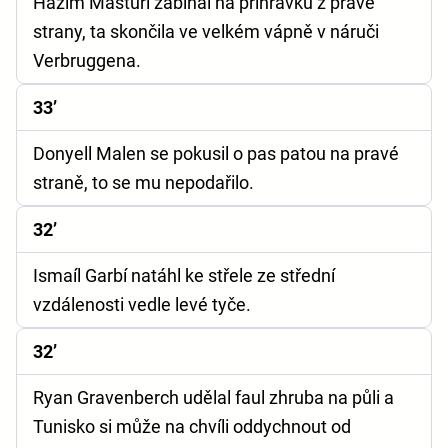
Házim Mastúrí zabíhal na přihrávku z pravé
strany, ta skončila ve velkém vápně v náruči
Verbruggena.
33’
Donyell Malen se pokusil o pas patou na pravé
straně, to se mu nepodařilo.
32’
Ismaíl Garbí natáhl ke střele ze střední
vzdálenosti vedle levé tyče.
32’
Ryan Gravenberch udělal faul zhruba na půli a
Tunisko si může na chvíli oddychnout od