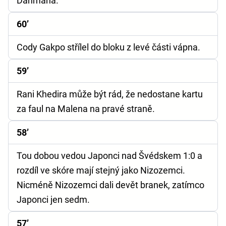
Dahmána.
60’
Cody Gakpo střílel do bloku z levé části vápna.
59’
Rani Khedira může být rád, že nedostane kartu
za faul na Malena na pravé straně.
58’
Tou dobou vedou Japonci nad Švédskem 1:0 a
rozdíl ve skóre mají stejný jako Nizozemci.
Nicméně Nizozemci dali devět branek, zatímco
Japonci jen sedm.
57’