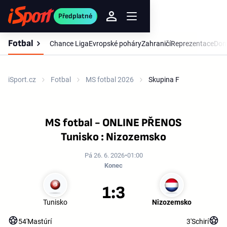
Předplatné
Fotbal
Chance Liga
Evropské poháry
Zahraničí
Reprezentace
Dom
iSport.cz
Fotbal
MS fotbal 2026
Skupina F
MS fotbal - ONLINE PŘENOS
Tunisko : Nizozemsko
Pá 26. 6. 2026
01:00
Konec
1:3
Tunisko
Nizozemsko
54'
Mastúrí
3'
Schirí