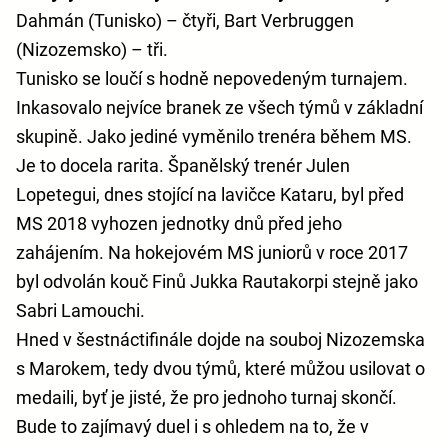
Dahmán (Tunisko) – čtyři, Bart Verbruggen
(Nizozemsko) – tři.
Tunisko se loučí s hodně nepovedeným turnajem.
Inkasovalo nejvíce branek ze všech týmů v základní
skupině. Jako jediné vyměnilo trenéra během MS.
Je to docela rarita. Španělský trenér Julen
Lopetegui, dnes stojící na lavičce Kataru, byl před
MS 2018 vyhozen jednotky dnů před jeho
zahájením. Na hokejovém MS juniorů v roce 2017
byl odvolán kouč Finů Jukka Rautakorpi stejně jako
Sabri Lamouchi.
Hned v šestnáctifinále dojde na souboj Nizozemska
s Marokem, tedy dvou týmů, které můžou usilovat o
medaili, byť je jisté, že pro jednoho turnaj skončí.
Bude to zajímavý duel i s ohledem na to, že v