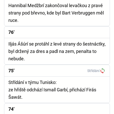
Hannibal Medžbrí zakončoval levačkou z pravé
strany pod břevno, kde byl Bart Verbruggen měl
ruce.
76’
Iljás Ášúrí se protáhl z levé strany do šestnáctky,
byl držený za dres a padl na zem, penalta to
nebude.
75’
Střídání
Střídání v týmu Tunisko:
ze hřiště odchází Ismaíl Garbí, přichází Firás
Šawát.
74’