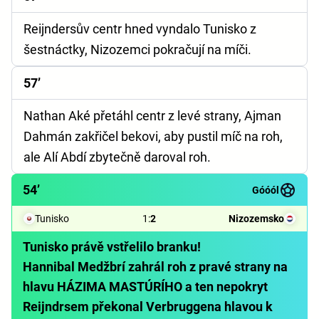
Reijndersův centr hned vyndalo Tunisko z
šestnáctky, Nizozemci pokračují na míči.
57’
Nathan Aké přetáhl centr z levé strany, Ajman
Dahmán zakřičel bekovi, aby pustil míč na roh,
ale Alí Abdí zbytečně daroval roh.
54’
Góóól
Tunisko
1
:
2
Nizozemsko
Tunisko právě vstřelilo branku!
Hannibal Medžbrí zahrál roh z pravé strany na
hlavu HÁZIMA MASTÚRÍHO a ten nepokryt
Reijndrsem překonal Verbruggena hlavou k