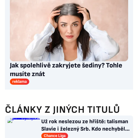
Jak spolehlivě zakryjete šediny? Tohle
musíte znát
reklama
ČLÁNKY Z JINÝCH TITULŮ
Už rok neslezou ze hřiště: talisman
Slavie i železný Srb. Kdo nechyběl
pět let?
Chance Liga