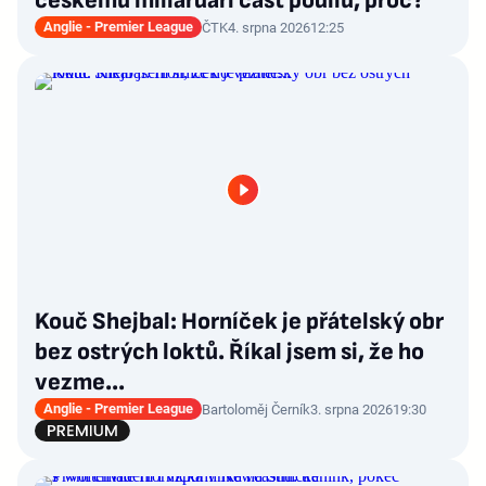
českému miliardáři část podílu, proč?
Anglie - Premier League
ČTK
4. srpna 2026
12:25
Kouč Shejbal: Horníček je přátelský obr
bez ostrých loktů. Říkal jsem si, že ho
vezme...
Anglie - Premier League
Bartoloměj Černík
3. srpna 2026
19:30