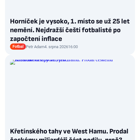
Horníček je vysoko, 1. místo se už 25 let
nemění. Nejdražší čeští fotbalisté po
započtení inflace
Fotbal
Petr Adam
4. srpna 2026
16:00
Křetínského tahy ve West Hamu. Prodal