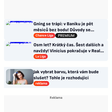
Gning se trápí: v Baníku je pět
měsíců bez bodu! Důvody se
opakují u tří trenérů
Chance Liga
Osm let? Krátký čas. Šest dalších a
navždy! Vinícius pokračuje v Realu,
za 25 milionů eur
La Liga
Jak vybrat barvu, která vám bude
slušet? Tohle je rozhodující
reklama