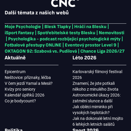
Další témata z našich webů
Moje Psychologie
|
Blesk Tlapky
|
Hráči na Blesku
|
iSport Fantasy
|
Spotřebitelské testy Blesku
|
Nemovitosti
|
Psychologika - podcast rozbíjející psychologické mýty
|
Fotbalové přestupy ONLINE
|
Eventový prostor Level 9
|
OKTAGON 92: Szabová vs. Pudilová
|
Chance Liga 2026/27
Aktuálně
Léto 2026
Epicentrum
Karlovarský filmový festival
Neštovice: příznaky, léčba
2026
V čem jezdí Yamal a Mesii?
Znamení, že jste potkali
Kvízy pro seniory
někoho z minulého života
Kalendář úplňků 2026
Astronomické úkazy 2026:
Co je bodycount?
zatmění slunce a další
Jak obléci miminko při
vysokých teplotách?
Jak na dokonalé letní mojito
6 lehkých letních salátů
Politika
Sport 2026