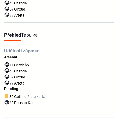
48'
Cazorla
67'
Giroud
77'
Arteta
Přehled
Tabulka
Události zápasu:
Arsenal
11'
Gervinho
48'
Cazorla
67'
Giroud
77'
Arteta
Reading
32'
Guthrie
(žlutá karta)
69'
Robson-Kanu