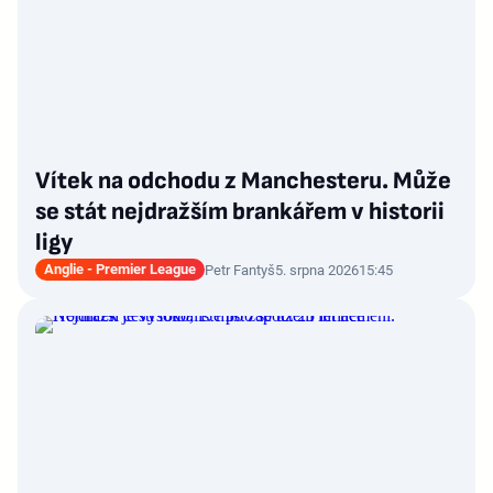
Vítek na odchodu z Manchesteru. Může
se stát nejdražším brankářem v historii
ligy
Anglie - Premier League
Petr Fantyš
5. srpna 2026
15:45