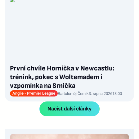
První chvíle Horníčka v Newcastlu:
trénink, pokec s Woltemadem i
vzpomínka na Srnička
Anglie - Premier League
Bartoloměj Černík
3. srpna 2026
13:00
Načíst další články