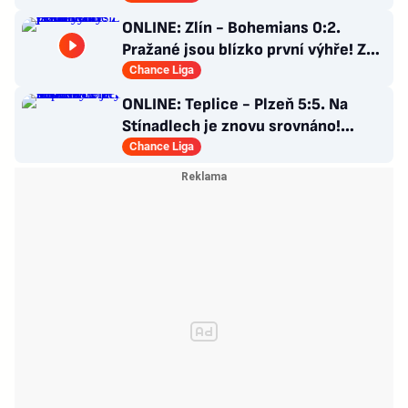
ONLINE: Zlín - Bohemians 0:2.
Pražané jsou blízko první výhře! Z
penalty zvýšil Čermák
Chance Liga
ONLINE: Teplice - Plzeň 5:5. Na
Stínadlech je znovu srovnáno!
Višinský vrací Viktorii do hry
Chance Liga