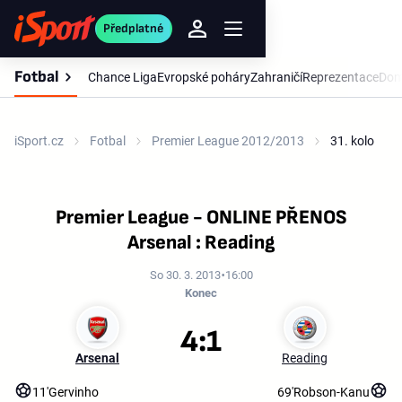
Předplatné
Fotbal
Chance Liga
Evropské poháry
Zahraničí
Reprezentace
Dom
iSport.cz
Fotbal
Premier League 2012/2013
31. kolo
Premier League - ONLINE PŘENOS
Arsenal : Reading
So 30. 3. 2013
16:00
Konec
4:1
Arsenal
Reading
11'
Gervinho
69'
Robson-Kanu