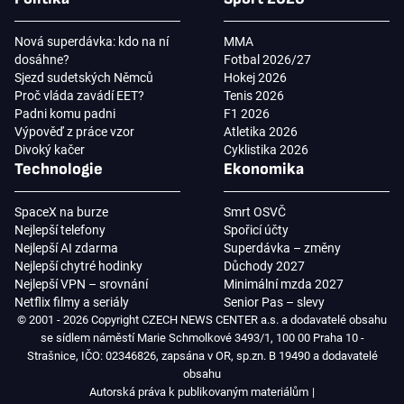
Nová superdávka: kdo na ní
MMA
dosáhne?
Fotbal 2026/27
Sjezd sudetských Němců
Hokej 2026
Proč vláda zavádí EET?
Tenis 2026
Padni komu padni
F1 2026
Výpověď z práce vzor
Atletika 2026
Divoký kačer
Cyklistika 2026
Technologie
Ekonomika
SpaceX na burze
Smrt OSVČ
Nejlepší telefony
Spořicí účty
Nejlepší AI zdarma
Superdávka – změny
Nejlepší chytré hodinky
Důchody 2027
Nejlepší VPN – srovnání
Minimální mzda 2027
Netflix filmy a seriály
Senior Pas – slevy
© 2001 - 2026 Copyright CZECH NEWS CENTER a.s. a dodavatelé obsahu
se sídlem náměstí Marie Schmolkové 3493/1, 100 00 Praha 10 -
Strašnice, IČO: 02346826, zapsána v OR, sp.zn. B 19490 a dodavatelé
obsahu
Autorská práva k publikovaným materiálům