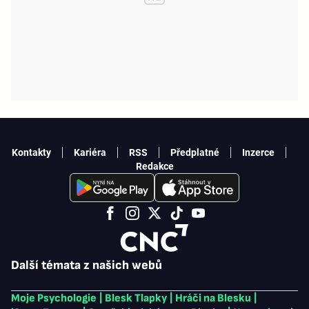
Kontakty
Kariéra
RSS
Předplatné
Inzerce
Redakce
Další témata z našich webů
Moje Psychologie
|
Blesk Tlapky
|
Hráči na Blesku
|