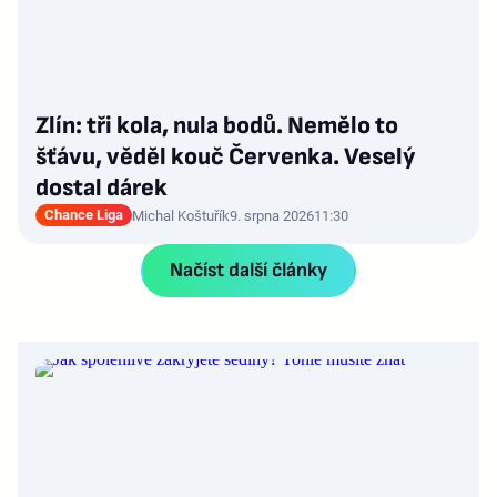
Zlín: tři kola, nula bodů. Nemělo to
šťávu, věděl kouč Červenka. Veselý
dostal dárek
Chance Liga
Michal Koštuřík
9. srpna 2026
11:30
Načíst další články