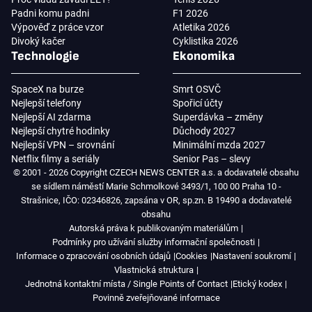
Padni komu padni
F1 2026
Výpověď z práce vzor
Atletika 2026
Divoký kačer
Cyklistika 2026
Technologie
Ekonomika
SpaceX na burze
Smrt OSVČ
Nejlepší telefony
Spořicí účty
Nejlepší AI zdarma
Superdávka – změny
Nejlepší chytré hodinky
Důchody 2027
Nejlepší VPN – srovnání
Minimální mzda 2027
Netflix filmy a seriály
Senior Pas – slevy
© 2001 - 2026 Copyright CZECH NEWS CENTER a.s. a dodavatelé obsahu
se sídlem náměstí Marie Schmolkové 3493/1, 100 00 Praha 10 -
Strašnice, IČO: 02346826, zapsána v OR, sp.zn. B 19490 a dodavatelé
obsahu
Autorská práva k publikovaným materiálům
Podmínky pro užívání služby informační společnosti
Informace o zpracování osobních údajů
Cookies
Nastavení soukromí
Vlastnická struktura
Jednotná kontaktní místa / Single Points of Contact
Etický kodex
Povinně zveřejňované informace