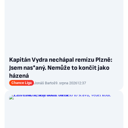
Kapitán Vydra nechápal remízu Plzně:
Jsem nas*aný. Nemůže to končit jako
házená
Chance Liga
Jonáš Bartoš
9. srpna 2026
12:37