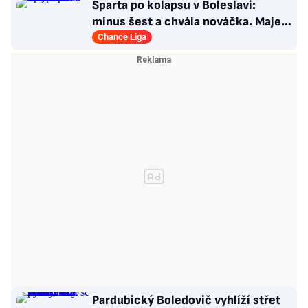
Sparta po kolapsu v Boleslavi:
minus šest a chvála nováčka. Majer
má silnou zbraň
Chance Liga
Pardubický Boledovič vyhlíží střet