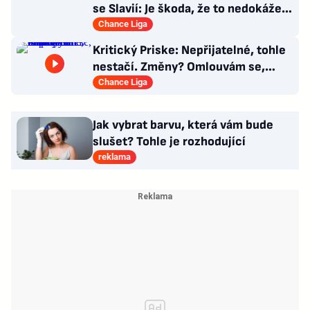
se Slavií: Je škoda, že to nedokáže
postavit na mladých
Chance Liga
Kritický Priske: Nepřijatelné, tohle
nestačí. Změny? Omlouvám se,
nedokážu odpovědět
Chance Liga
Jak vybrat barvu, která vám bude
slušet? Tohle je rozhodující
reklama