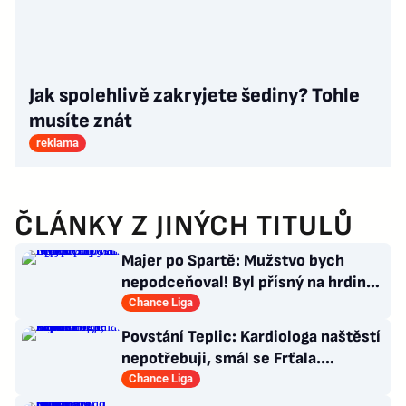
Jak spolehlivě zakryjete šediny? Tohle
musíte znát
reklama
ČLÁNKY Z JINÝCH TITULŮ
Majer po Spartě: Mužstvo bych
nepodceňoval! Byl přísný na hrdinu
zápasu
Chance Liga
Povstání Teplic: Kardiologa naštěstí
nepotřebuji, smál se Frťala.
Promluvil o zájmu Plzně
Chance Liga