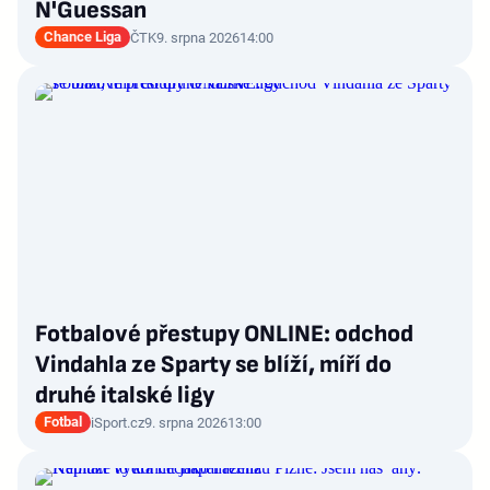
N'Guessan
Chance Liga
ČTK
9. srpna 2026
14:00
Fotbalové přestupy ONLINE: odchod
Vindahla ze Sparty se blíží, míří do
druhé italské ligy
Fotbal
iSport.cz
9. srpna 2026
13:00