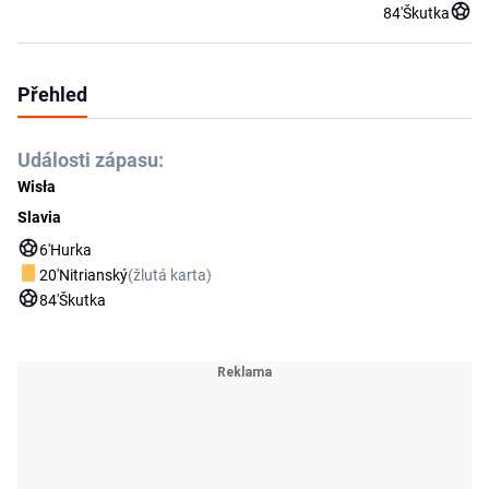
84'
Škutka
Přehled
Události zápasu:
Wisła
Slavia
6'
Hurka
20'
Nitrianský
(žlutá karta)
84'
Škutka