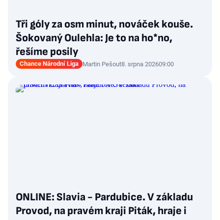
Tři góly za osm minut, nováček kouše.
Šokovaný Oulehla: Je to na ho*no,
řešíme posily
Chance Národní Liga
Martin Pešout
8. srpna 2026
09:00
ONLINE: Slavia - Pardubice. V základu
Provod, na pravém kraji Piták, hraje i