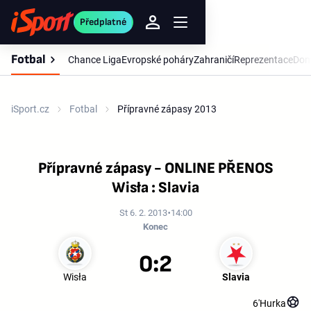
Předplatné
Fotbal
Chance Liga
Evropské poháry
Zahraničí
Reprezentace
Dom
iSport.cz
Fotbal
Přípravné zápasy 2013
Přípravné zápasy - ONLINE PŘENOS
Wisła : Slavia
St 6. 2. 2013
14:00
Konec
0:2
Wisła
Slavia
6'
Hurka