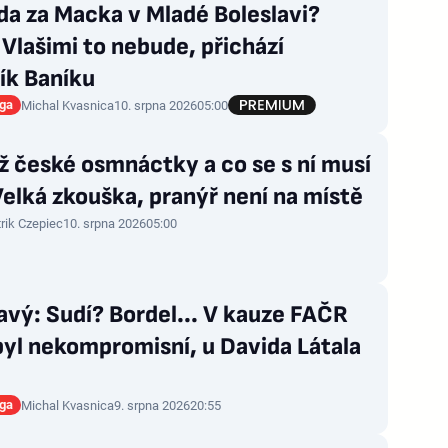
da za Macka v Mladé Boleslavi?
Vlašimi to nebude, přichází
ík Baníku
iga
Michal Kvasnica
10. srpna 2026
05:00
 české osmnáctky a co se s ní musí
Velká zkouška, pranýř není na místě
rik Czepiec
10. srpna 2026
05:00
vý: Sudí? Bordel... V kauze FAČR
yl nekompromisní, u Davida Látala
iga
Michal Kvasnica
9. srpna 2026
20:55