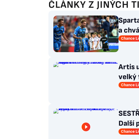
ČLÁNKY Z JINÝCH T
Sparta
a chvá
Chance L
Artis 
velký 
ale m
Chance L
SESTŘI
Další 
Baník
Chance L