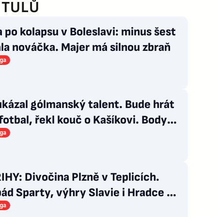
ITULŮ
 po kolapsu v Boleslavi: minus šest
la nováčka. Majer má silnou zbraň
iga
ukázal gólmanský talent. Bude hrát
fotbal, řekl kouč o Kašíkovi. Body
á Sigma
iga
HY: Divočina Plzně v Teplicích.
pád Sparty, výhry Slavie i Hradce s
em
iga