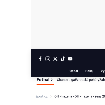
Fotbal
Hokej
Vý
Fotbal
Chance Liga
Evropské poháry
Zah
iSport.cz
OH - házená - OH - házená - ženy 