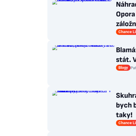
Náhra
Opora 
záložn
Chance L
Blamáž
stát. 
Blogy
Pat
Skuhra
bych b
taky!
Chance L