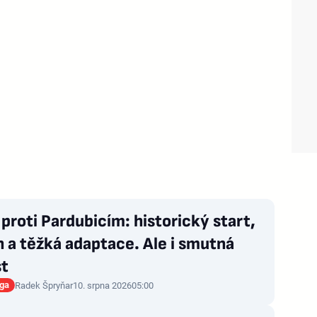
 proti Pardubicím: historický start,
 a těžká adaptace. Ale i smutná
st
iga
Radek Špryňar
10. srpna 2026
05:00