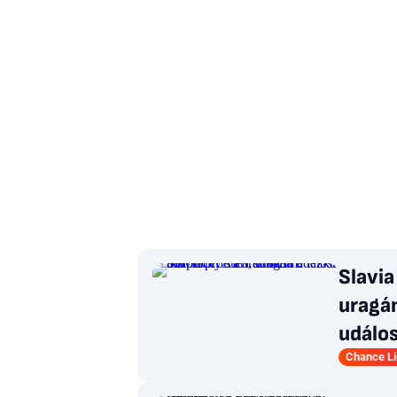
Slavia
uragán
událo
Chance L