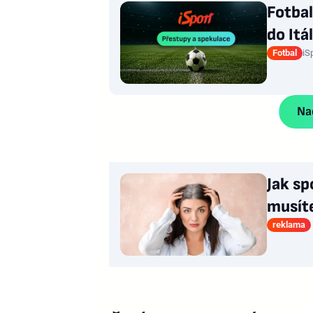
Fotbal
do Itá
Fotbal
iS
Nač
Jak sp
musít
reklama