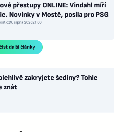
ové přestupy ONLINE: Vindahl míří
lie. Novinky v Mostě, posila pro PSG
port.cz
9. srpna 2026
21:00
íst další články
olehlivě zakryjete šediny? Tohle
e znát