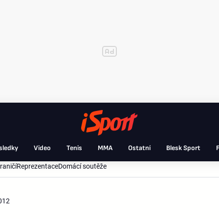
sledky
Video
Tenis
MMA
Ostatní
Blesk Sport
F
raničí
Reprezentace
Domácí soutěže
2012