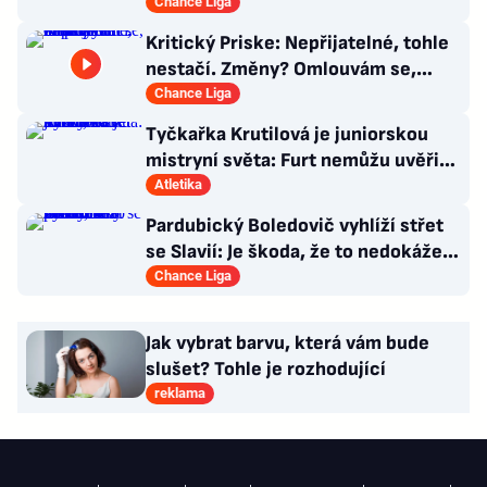
Promluvil o zájmu Plzně
Chance Liga
Kritický Priske: Nepřijatelné, tohle
nestačí. Změny? Omlouvám se,
nedokážu odpovědět
Chance Liga
Tyčkařka Krutilová je juniorskou
mistryní světa: Furt nemůžu uvěřit,
co se stalo!
Atletika
Pardubický Boledovič vyhlíží střet
se Slavií: Je škoda, že to nedokáže
postavit na mladých
Chance Liga
Jak vybrat barvu, která vám bude
slušet? Tohle je rozhodující
reklama