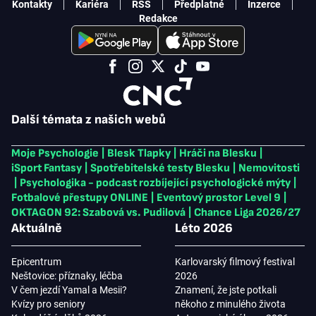
Kontakty
Kariéra
RSS
Předplatné
Inzerce
Redakce
Další témata z našich webů
Moje Psychologie
|
Blesk Tlapky
|
Hráči na Blesku
|
iSport Fantasy
|
Spotřebitelské testy Blesku
|
Nemovitosti
|
Psychologika - podcast rozbíjející psychologické mýty
|
Fotbalové přestupy ONLINE
|
Eventový prostor Level 9
|
OKTAGON 92: Szabová vs. Pudilová
|
Chance Liga 2026/27
Aktuálně
Léto 2026
Epicentrum
Karlovarský filmový festival
Neštovice: příznaky, léčba
2026
V čem jezdí Yamal a Mesii?
Znamení, že jste potkali
Kvízy pro seniory
někoho z minulého života