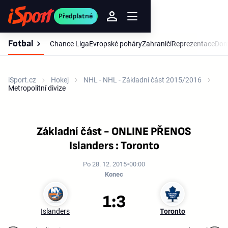
Předplatné
Fotbal
Chance Liga
Evropské poháry
Zahraničí
Reprezentace
Dom
iSport.cz
Hokej
NHL - NHL - Základní část 2015/2016
Metropolitní divize
Základní část - ONLINE PŘENOS
Islanders : Toronto
Po 28. 12. 2015
00:00
Konec
1:3
Islanders
Toronto