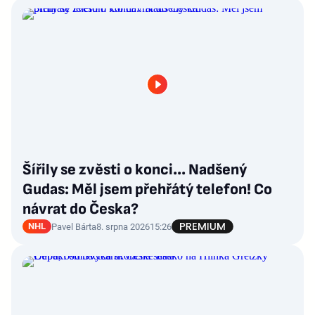
Šířily se zvěsti o konci... Nadšený
Gudas: Měl jsem přehřátý telefon! Co
návrat do Česka?
NHL
Pavel Bárta
8. srpna 2026
15:26