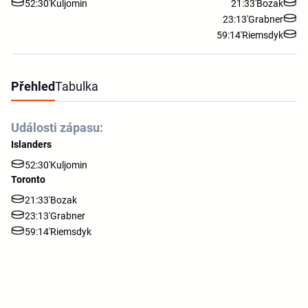
52:30'
Kuljomin
21:33'
Bozak
23:13'
Grabner
59:14'
Riemsdyk
Přehled
Tabulka
Události zápasu:
Islanders
52:30'
Kuljomin
Toronto
21:33'
Bozak
23:13'
Grabner
59:14'
Riemsdyk