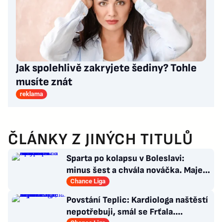
Jak spolehlivě zakryjete šediny? Tohle
musíte znát
reklama
ČLÁNKY Z JINÝCH TITULŮ
Sparta po kolapsu v Boleslavi:
minus šest a chvála nováčka. Majer
má silnou zbraň
Chance Liga
Povstání Teplic: Kardiologa naštěstí
nepotřebuji, smál se Frťala.