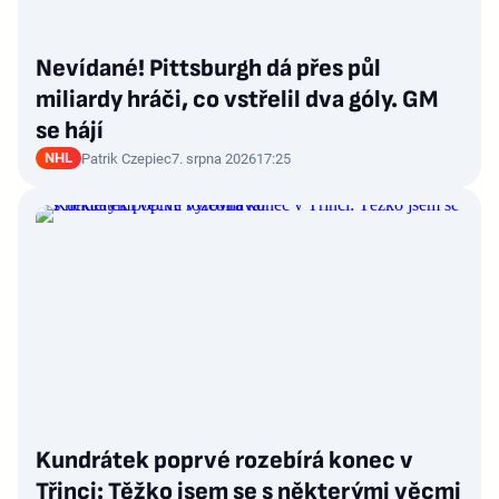
Nevídané! Pittsburgh dá přes půl
miliardy hráči, co vstřelil dva góly. GM
se hájí
NHL
Patrik Czepiec
7. srpna 2026
17:25
Kundrátek poprvé rozebírá konec v
Třinci: Těžko jsem se s některými věcmi