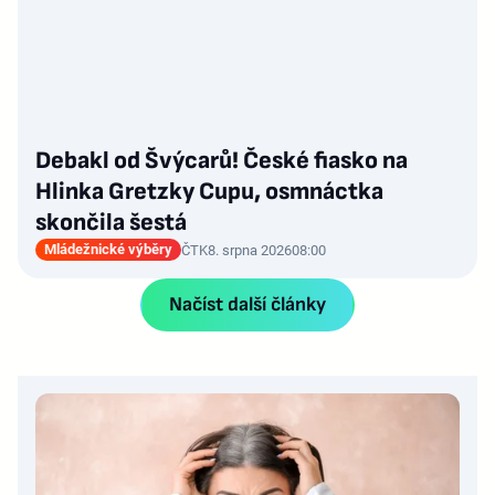
Debakl od Švýcarů! České fiasko na
Hlinka Gretzky Cupu, osmnáctka
skončila šestá
Mládežnické výběry
ČTK
8. srpna 2026
08:00
Načíst další články