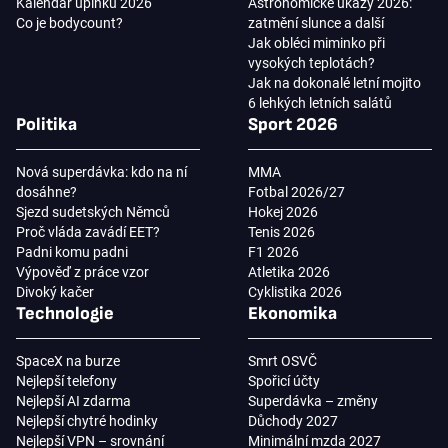
Kalendář úplňků 2026
Astronomické úkazy 2026:
Co je bodycount?
zatmění slunce a další
Jak obléci miminko při
vysokých teplotách?
Jak na dokonalé letní mojito
6 lehkých letních salátů
Politika
Sport 2026
Nová superdávka: kdo na ní
MMA
dosáhne?
Fotbal 2026/27
Sjezd sudetských Němců
Hokej 2026
Proč vláda zavádí EET?
Tenis 2026
Padni komu padni
F1 2026
Výpověď z práce vzor
Atletika 2026
Divoký kačer
Cyklistika 2026
Technologie
Ekonomika
SpaceX na burze
Smrt OSVČ
Nejlepší telefony
Spořicí účty
Nejlepší AI zdarma
Superdávka – změny
Nejlepší chytré hodinky
Důchody 2027
Nejlepší VPN – srovnání
Minimální mzda 2027