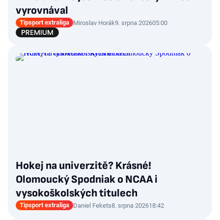
vyrovnával
Tipsport extraliga
Miroslav Horák
9. srpna 2026
05:00
Hokej na univerzitě? Krásné!
Olomoucký Spodniak o NCAA i
vysokoškolských titulech
Tipsport extraliga
Daniel Fekets
8. srpna 2026
18:42