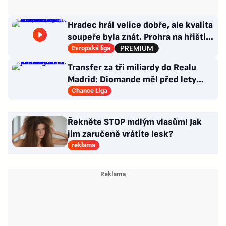
Hradec hrál velice dobře, ale kvalita
soupeře byla znát. Prohra na hřišti,
výhra v hledišti
Evropská liga
Transfer za tři miliardy do Realu
Madrid: Diomande měl před lety
působit v Česku!
Chance Liga
Řekněte STOP mdlým vlasům! Jak
jim zaručeně vrátíte lesk?
reklama