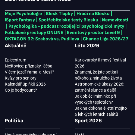
Moje Psychologie
|
Blesk Tlapky
|
Hráči na Blesku
|
iSport Fantasy
|
Spotřebitelské testy Blesku
|
Nemovitosti
|
Psychologika - podcast rozbíjející psychologické mýty
|
Fotbalové přestupy ONLINE
|
Eventový prostor Level 9
|
OKTAGON 92: Szabová vs. Pudilová
|
Chance Liga 2026/27
Aktuálně
Léto 2026
Epicentrum
Karlovarský filmový festival
Neštovice: příznaky, léčba
2026
V čem jezdí Yamal a Mesii?
Znamení, že jste potkali
Kvízy pro seniory
někoho z minulého života
Kalendář úplňků 2026
Astronomické úkazy 2026:
Co je bodycount?
zatmění slunce a další
Jak obléci miminko při
vysokých teplotách?
Jak na dokonalé letní mojito
6 lehkých letních salátů
Politika
Sport 2026