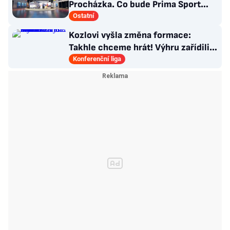
Procházka. Co bude Prima Sport
vysílat?
Ostatní
Kozlovi vyšla změna formace:
Takhle chceme hrát! Výhru zařídili
sváteční hlavičkáři
Konferenční liga