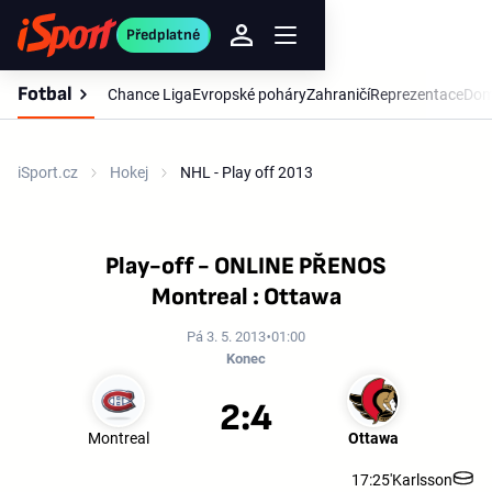
Předplatné
Fotbal
Chance Liga
Evropské poháry
Zahraničí
Reprezentace
Dom
iSport.cz
Hokej
NHL - Play off 2013
Play-off - ONLINE PŘENOS
Montreal : Ottawa
Pá 3. 5. 2013
01:00
Konec
2:4
Montreal
Ottawa
17:25'
Karlsson