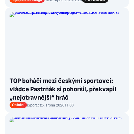
TOP boháči mezi českými sportovci:
vládce Pastrňák si pohoršil, překvapil
„nejotravnější“ hráč
Ostatní
iSport.cz
6. srpna 2026
11:00