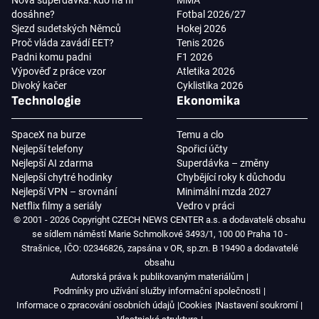
Nová superdávka: kdo na ní
MMA
dosáhne?
Fotbal 2026/27
Sjezd sudetských Němců
Hokej 2026
Proč vláda zavádí EET?
Tenis 2026
Padni komu padni
F1 2026
Výpověď z práce vzor
Atletika 2026
Divoký kačer
Cyklistika 2026
Technologie
Ekonomika
SpaceX na burze
Temu a clo
Nejlepší telefony
Spořicí účty
Nejlepší AI zdarma
Superdávka – změny
Nejlepší chytré hodinky
Chybějící roky k důchodu
Nejlepší VPN – srovnání
Minimální mzda 2027
Netflix filmy a seriály
Vedro v práci
© 2001 - 2026 Copyright CZECH NEWS CENTER a.s. a dodavatelé obsahu
se sídlem náměstí Marie Schmolkové 3493/1, 100 00 Praha 10 -
Strašnice, IČO: 02346826, zapsána v OR, sp.zn. B 19490 a dodavatelé
obsahu
Autorská práva k publikovaným materiálům
Podmínky pro užívání služby informační společnosti
Informace o zpracování osobních údajů
Cookies
Nastavení soukromí