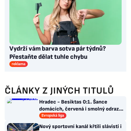
Vydrží vám barva sotva pár týdnů?
Přestaňte dělat tuhle chybu
reklama
ČLÁNKY Z JINÝCH TITULŮ
Hradec - Besiktas 0:1. Šance
domácích, červená i smolný odraz.
Votroci budou dotahovat
Evropská liga
Nový sportovní kanál křtili slávisti i