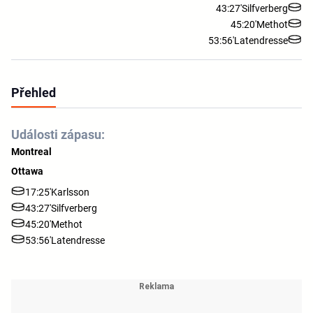
43:27'
Silfverberg
45:20'
Methot
53:56'
Latendresse
Přehled
Události zápasu:
Montreal
Ottawa
17:25'
Karlsson
43:27'
Silfverberg
45:20'
Methot
53:56'
Latendresse