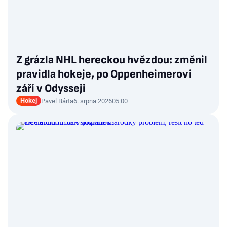
Z grázla NHL hereckou hvězdou: změnil
pravidla hokeje, po Oppenheimerovi
září v Odysseji
Hokej
Pavel Bárta
6. srpna 2026
05:00