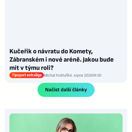
Kučeřík o návratu do Komety,
Zábranském i nové aréně. Jakou bude
mít v týmu roli?
Tipsport extraliga
Michal Koštuřík
6. srpna 2026
09:30
Načíst další články