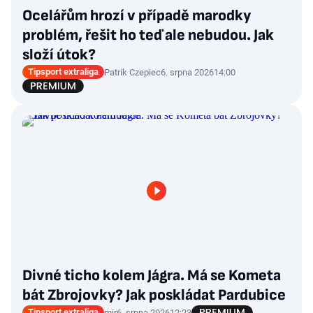
Ocelářům hrozí v případě marodky
problém, řešit ho teď ale nebudou. Jak
složí útok?
Tipsport extraliga
Patrik Czepiec
6. srpna 2026
14:00
Divné ticho kolem Jágra. Má se Kometa
bát Zbrojovky? Jak poskládat Pardubice
Tipsport extraliga
mir
6. srpna 2026
12:23