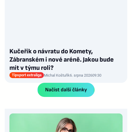
Kučeřík o návratu do Komety,
Zábranském i nové aréně. Jakou bude
mít v týmu roli?
Tipsport extraliga
Michal Koštuřík
6. srpna 2026
09:30
Načíst další články