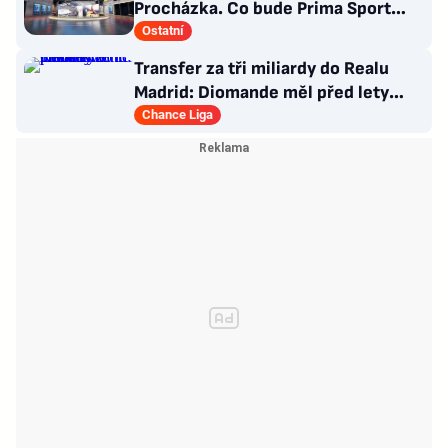
Procházka. Co bude Prima Sport
vysílat?
Ostatní
Transfer za tři miliardy do Realu
Madrid: Diomande měl před lety
působit v Česku!
Chance Liga