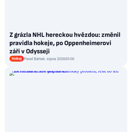
Z grázla NHL hereckou hvězdou: změnil
pravidla hokeje, po Oppenheimerovi
září v Odysseji
Hokej
Pavel Bárta
6. srpna 2026
05:00