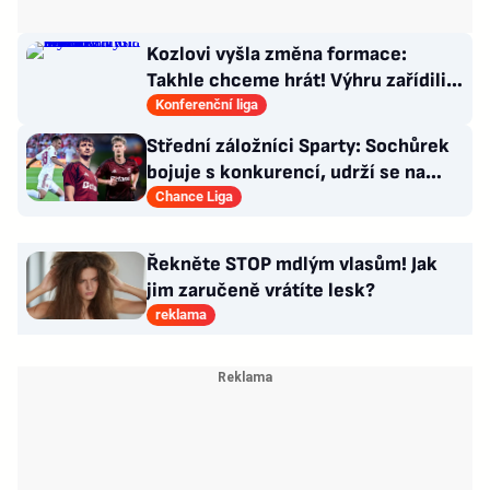
Kozlovi vyšla změna formace:
Takhle chceme hrát! Výhru zařídili
sváteční hlavičkáři
Konferenční liga
Střední záložníci Sparty: Sochůrek
bojuje s konkurencí, udrží se na
Letné Hollý?
Chance Liga
Řekněte STOP mdlým vlasům! Jak
jim zaručeně vrátíte lesk?
reklama