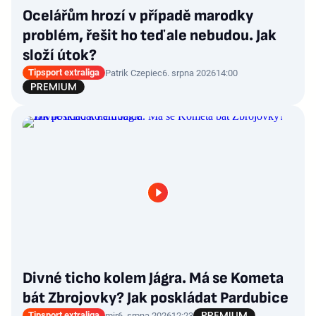
Ocelářům hrozí v případě marodky
problém, řešit ho teď ale nebudou. Jak
složí útok?
Tipsport extraliga
Patrik Czepiec
6. srpna 2026
14:00
Divné ticho kolem Jágra. Má se Kometa
bát Zbrojovky? Jak poskládat Pardubice
Tipsport extraliga
mir
6. srpna 2026
12:23