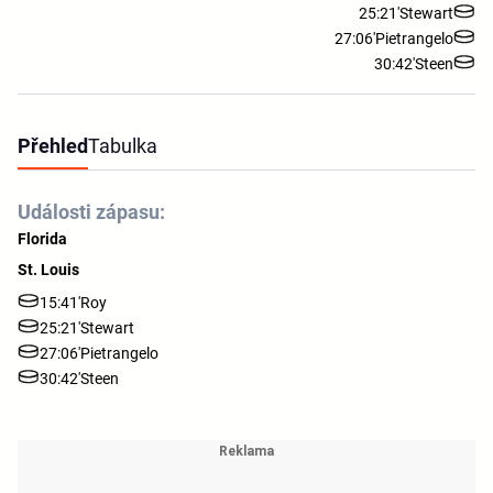
25:21'
Stewart
27:06'
Pietrangelo
30:42'
Steen
Přehled
Tabulka
Události zápasu:
Florida
St. Louis
15:41'
Roy
25:21'
Stewart
27:06'
Pietrangelo
30:42'
Steen