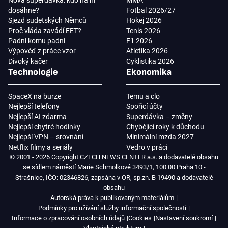
Nová superdávka: kdo na ní
MMA
dosáhne?
Fotbal 2026/27
Sjezd sudetských Němců
Hokej 2026
Proč vláda zavádí EET?
Tenis 2026
Padni komu padni
F1 2026
Výpověď z práce vzor
Atletika 2026
Divoký kačer
Cyklistika 2026
Technologie
Ekonomika
SpaceX na burze
Temu a clo
Nejlepší telefony
Spořicí účty
Nejlepší AI zdarma
Superdávka – změny
Nejlepší chytré hodinky
Chybějící roky k důchodu
Nejlepší VPN – srovnání
Minimální mzda 2027
Netflix filmy a seriály
Vedro v práci
© 2001 - 2026 Copyright CZECH NEWS CENTER a.s. a dodavatelé obsahu
se sídlem náměstí Marie Schmolkové 3493/1, 100 00 Praha 10 -
Strašnice, IČO: 02346826, zapsána v OR, sp.zn. B 19490 a dodavatelé
obsahu
Autorská práva k publikovaným materiálům
Podmínky pro užívání služby informační společnosti
Informace o zpracování osobních údajů
Cookies
Nastavení soukromí