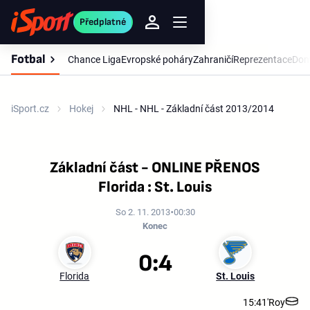
Předplatné
Fotbal
Chance Liga
Evropské poháry
Zahraničí
Reprezentace
Dom
iSport.cz
Hokej
NHL - NHL - Základní část 2013/2014
Základní část - ONLINE PŘENOS
Florida : St. Louis
So 2. 11. 2013
00:30
Konec
0:4
Florida
St. Louis
15:41'
Roy