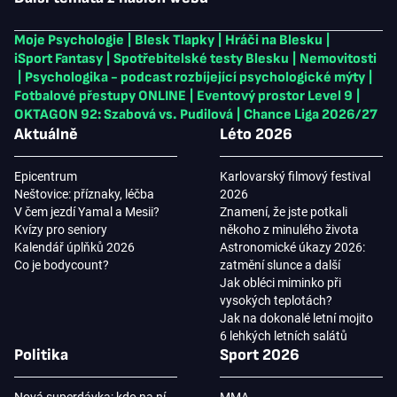
Moje Psychologie
|
Blesk Tlapky
|
Hráči na Blesku
|
iSport Fantasy
|
Spotřebitelské testy Blesku
|
Nemovitosti
|
Psychologika - podcast rozbíjející psychologické mýty
|
Fotbalové přestupy ONLINE
|
Eventový prostor Level 9
|
OKTAGON 92: Szabová vs. Pudilová
|
Chance Liga 2026/27
Aktuálně
Léto 2026
Epicentrum
Karlovarský filmový festival
Neštovice: příznaky, léčba
2026
V čem jezdí Yamal a Mesii?
Znamení, že jste potkali
Kvízy pro seniory
někoho z minulého života
Kalendář úplňků 2026
Astronomické úkazy 2026:
Co je bodycount?
zatmění slunce a další
Jak obléci miminko při
vysokých teplotách?
Jak na dokonalé letní mojito
6 lehkých letních salátů
Politika
Sport 2026