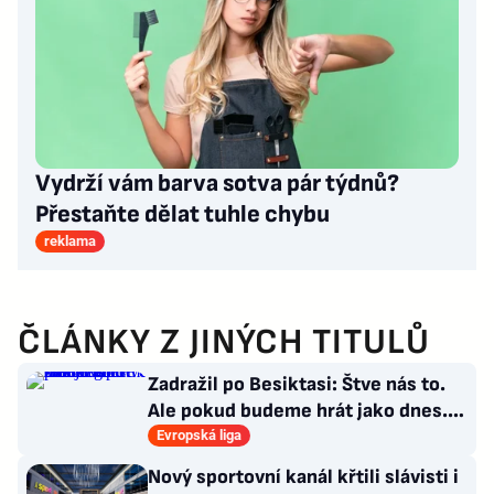
Vydrží vám barva sotva pár týdnů?
Přestaňte dělat tuhle chybu
reklama
ČLÁNKY Z JINÝCH TITULŮ
Zadražil po Besiktasi: Štve nás to.
Ale pokud budeme hrát jako dnes...
Co se stalo u gólu?
Evropská liga
Nový sportovní kanál křtili slávisti i