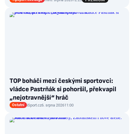
TOP boháči mezi českými sportovci:
vládce Pastrňák si pohoršil, překvapil
„nejotravnější“ hráč
Ostatní
iSport.cz
6. srpna 2026
11:00