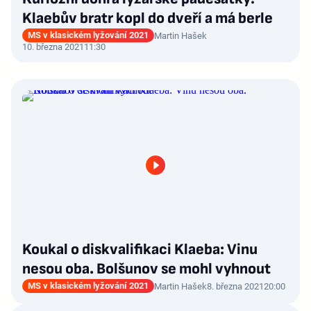
Klaebův bratr kopl do dveří a má berle
MS v klasickém lyžování 2021
Martin Hašek
10. března 2021
11:30
Koukal o diskvalifikaci Klaeba: Vinu
nesou oba. Bolšunov se mohl vyhnout
MS v klasickém lyžování 2021
Martin Hašek
8. března 2021
20:00