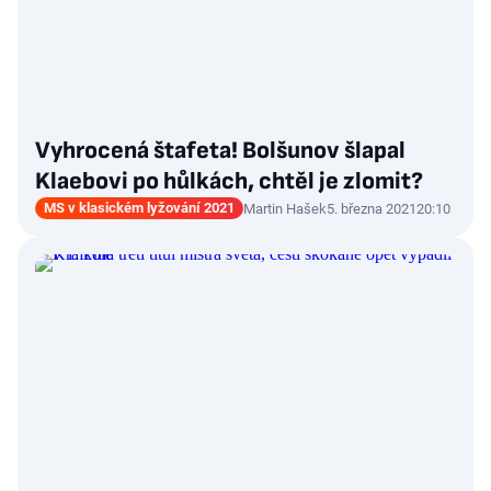
Vyhrocená štafeta! Bolšunov šlapal
Klaebovi po hůlkách, chtěl je zlomit?
MS v klasickém lyžování 2021
Martin Hašek
5. března 2021
20:10