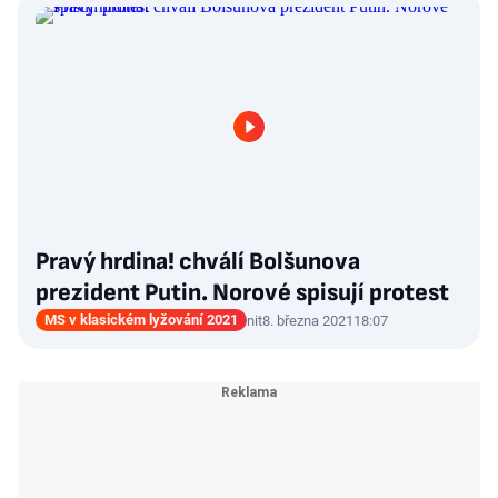
Pravý hrdina! chválí Bolšunova
prezident Putin. Norové spisují protest
MS v klasickém lyžování 2021
nit
8. března 2021
18:07