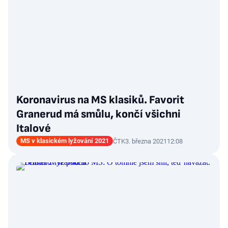
Koronavirus na MS klasiků. Favorit
Granerud má smůlu, končí všichni
Italové
MS v klasickém lyžování 2021
ČTK
3. března 2021
12:08