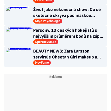
Lidé a země
Život jako nekonečná show: Co se
skutečně skrývá pod maskou
histrionské poruchy
Moje Psychologie
Persony. 10 českých hokejistů s
nejvyšším průměrem bodů na zápas
v historii německé DEL
SportRevue.cz
BEAUTY NEWS: Zara Larsson
servíruje Cheetah Girl makeup a
Billie Eilish představuje nový
HeyFomo
parfém!