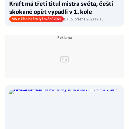
Kraft má třetí titul mistra světa, čeští
skokané opět vypadli v 1. kole
MS v klasickém lyžování 2021
ČTK
5. března 2021
19:15