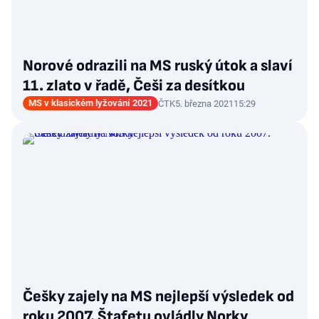
Norové odrazili na MS ruský útok a slaví
11. zlato v řadě, Češi za desítkou
MS v klasickém lyžování 2021
ČTK
5. března 2021
15:29
Češky zajely na MS nejlepší výsledek od
roku 2007. Štafetu ovládly Norky