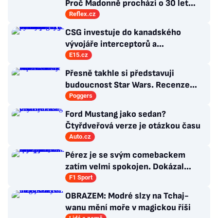
Proč Madonně prochází o 30 let
mladší milenci?
Reflex.cz
CSG investuje do kanadského
vývojáře interceptorů a
nadzvukových technologií, chce
E15.cz
výrobky prosadit v NATO
Přesně takhle si představuji
budoucnost Star Wars. Recenze
Star Wars: The Ninth Jedi
Poggers
Ford Mustang jako sedan?
Čtyřdveřová verze je otázkou času
Auto.cz
Pérez je se svým comebackem
zatím velmi spokojen. Dokázal
jsem, že stále patřím k nejlepším,
F1 Sport
říká
OBRAZEM: Modré slzy na Tchaj-
wanu mění moře v magickou říši