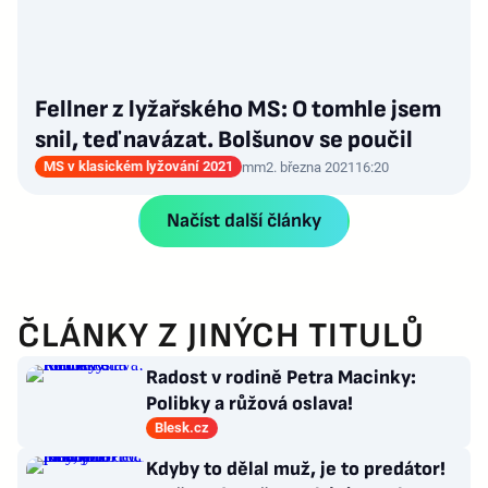
Fellner z lyžařského MS: O tomhle jsem
snil, teď navázat. Bolšunov se poučil
MS v klasickém lyžování 2021
mm
2. března 2021
16:20
Načíst další články
ČLÁNKY Z JINÝCH TITULŮ
Radost v rodině Petra Macinky:
Polibky a růžová oslava!
Blesk.cz
Kdyby to dělal muž, je to predátor!