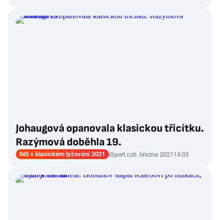
Johaugová opanovala klasickou třicítku.
Razýmová doběhla 19.
MS v klasickém lyžování 2021
iSport.cz
6. března 2021
14:03