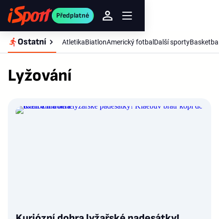
Předplatné
Ostatní
Atletika
Biatlon
Americký fotbal
Další sporty
Basketba
Lyžování
Kuriózní dohra lyžařské padesátky!