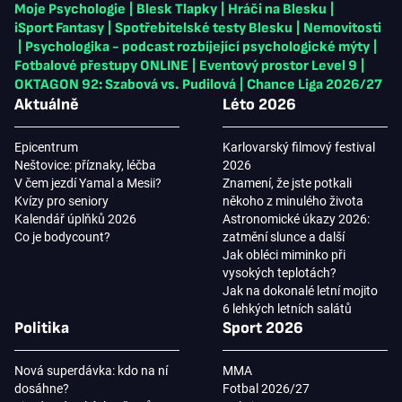
Moje Psychologie
|
Blesk Tlapky
|
Hráči na Blesku
|
iSport Fantasy
|
Spotřebitelské testy Blesku
|
Nemovitosti
|
Psychologika - podcast rozbíjející psychologické mýty
|
Fotbalové přestupy ONLINE
|
Eventový prostor Level 9
|
OKTAGON 92: Szabová vs. Pudilová
|
Chance Liga 2026/27
Aktuálně
Léto 2026
Epicentrum
Karlovarský filmový festival
Neštovice: příznaky, léčba
2026
V čem jezdí Yamal a Mesii?
Znamení, že jste potkali
Kvízy pro seniory
někoho z minulého života
Kalendář úplňků 2026
Astronomické úkazy 2026:
Co je bodycount?
zatmění slunce a další
Jak obléci miminko při
vysokých teplotách?
Jak na dokonalé letní mojito
6 lehkých letních salátů
Politika
Sport 2026
Nová superdávka: kdo na ní
MMA
dosáhne?
Fotbal 2026/27