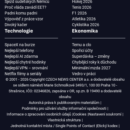
Sjezd sudetských Němců
Hokej 2026
Proč vláda zavádí EET?
Tenis 2026
Padni komu padni
F1 2026
Výpověď z práce vzor
Atletika 2026
Divoký kačer
Cyklistika 2026
Technologie
Ekonomika
SpaceX na burze
Temu a clo
Nejlepší telefony
Spořicí účty
Nejlepší AI zdarma
Superdávka – změny
Nejlepší chytré hodinky
Chybějící roky k důchodu
Nejlepší VPN – srovnání
Minimální mzda 2027
Netflix filmy a seriály
Vedro v práci
© 2001 - 2026 Copyright CZECH NEWS CENTER a.s. a dodavatelé obsahu
se sídlem náměstí Marie Schmolkové 3493/1, 100 00 Praha 10 -
Strašnice, IČO: 02346826, zapsána v OR, sp.zn. B 19490 a dodavatelé
obsahu
Autorská práva k publikovaným materiálům
Podmínky pro užívání služby informační společnosti
Informace o zpracování osobních údajů
Cookies
Nastavení soukromí
Vlastnická struktura
Jednotná kontaktní místa / Single Points of Contact
Etický kodex