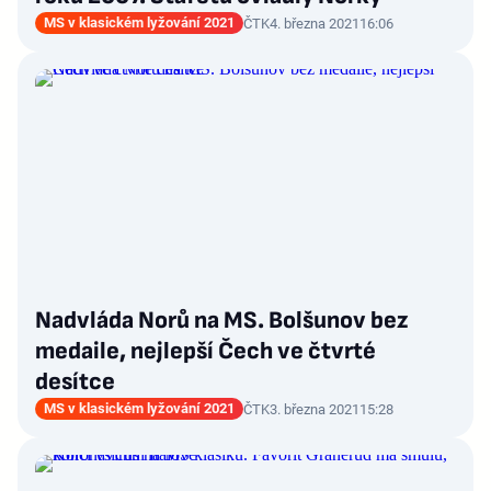
MS v klasickém lyžování 2021
ČTK
4. března 2021
16:06
Nadvláda Norů na MS. Bolšunov bez
medaile, nejlepší Čech ve čtvrté
desítce
MS v klasickém lyžování 2021
ČTK
3. března 2021
15:28