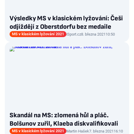
Výsledky MS v klasickém lyžování: Češi
odjíždějí z Oberstdorfu bez medaile
MS v klasickém lyžování 2021
iSport.cz
8. března 2021
10:50
Skandál na MS: zlomená hůl a pláč.
Bolšunov zuřil, Klaeba diskvalifikovali
MS v klasickém lyžování 2021
Martin Hašek
7. března 2021
16:10