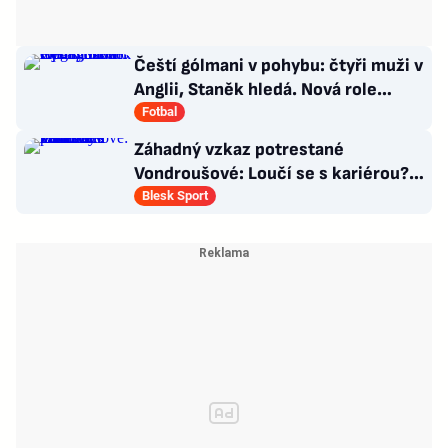
Čeští gólmani v pohybu: čtyři muži v
Anglii, Staněk hledá. Nová role
Kinského
Fotbal
Záhadný vzkaz potrestané
Vondroušové: Loučí se s kariérou?!
Zaskočení fanoušci
Blesk Sport