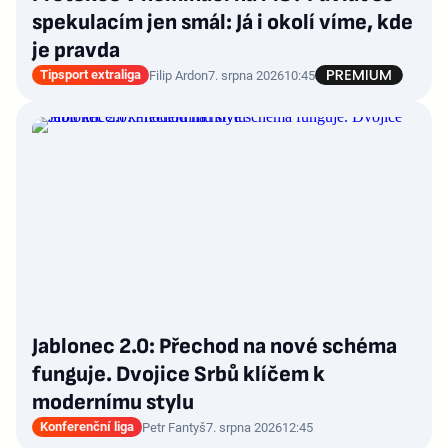
spekulacím jen smál: Já i okolí víme, kde
je pravda
Tipsport extraliga
Filip Ardon
7. srpna 2026
10:45
Jablonec 2.0: Přechod na nové schéma
funguje. Dvojice Srbů klíčem k
modernímu stylu
Konferenční liga
Petr Fantyš
7. srpna 2026
12:45