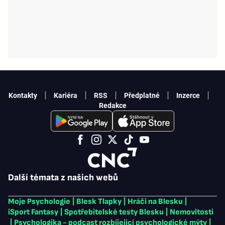
Kontakty
Kariéra
RSS
Předplatné
Inzerce
Redakce
Další témata z našich webů
Moje Psychologie
|
Blesk Tlapky
|
Hráči na Blesku
|
iSport Fantasy
|
Spotřebitelské testy Blesku
|
Nemovitosti
|
Psychologika - podcast rozbíjející psychologické mýty
|