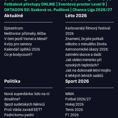
Fotbalové přestupy ONLINE
|
Eventový prostor Level 9
|
OKTAGON 92: Szabová vs. Pudilová
|
Chance Liga 2026/27
Aktuálně
Léto 2026
Epicentrum
Karlovarský filmový festival
Neštovice: příznaky, léčba
2026
V čem jezdí Yamal a Mesii?
Znamení, že jste potkali
Kvízy pro seniory
někoho z minulého života
Kalendář úplňků 2026
Astronomické úkazy 2026:
Co je bodycount?
zatmění slunce a další
Jak obléci miminko při
vysokých teplotách?
Jak na dokonalé letní mojito
6 lehkých letních salátů
Politika
Sport 2026
Nová superdávka: kdo na ní
MMA
dosáhne?
Fotbal 2026/27
Sjezd sudetských Němců
Hokej 2026
Proč vláda zavádí EET?
Tenis 2026
Padni komu padni
F1 2026