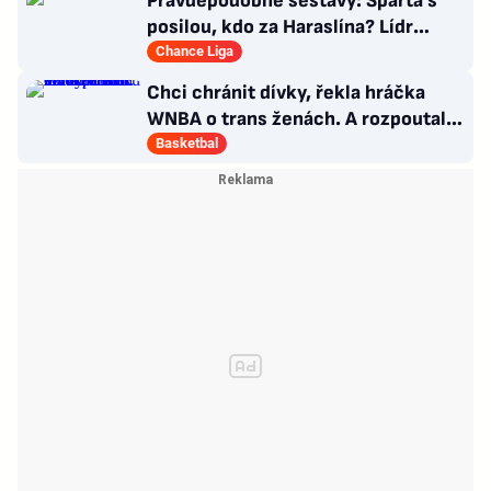
Pravděpodobné sestavy: Sparta s
posilou, kdo za Haraslína? Lídr
Slavie už v základu
Chance Liga
Chci chránit dívky, řekla hráčka
WNBA o trans ženách. A rozpoutala
kulturní válku
Basketbal