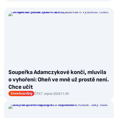
Soupeřka Adamczykové končí, mluvila
o vyhoření: Oheň ve mně už prostě není.
Chce učit
Snowboarding
ČTK
7. srpna 2026
11:30