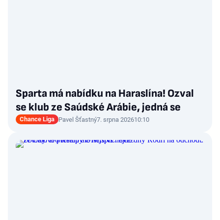
Sparta má nabídku na Haraslína! Ozval
se klub ze Saúdské Arábie, jedná se
Chance Liga
Pavel Šťastný
7. srpna 2026
10:10