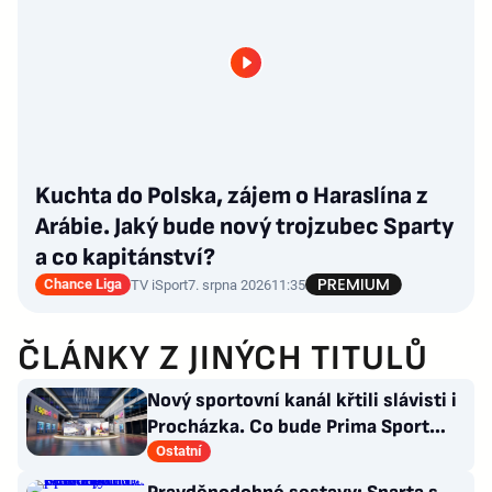
Kuchta do Polska, zájem o Haraslína z
Arábie. Jaký bude nový trojzubec Sparty
a co kapitánství?
Chance Liga
TV iSport
7. srpna 2026
11:35
ČLÁNKY Z JINÝCH TITULŮ
Nový sportovní kanál křtili slávisti i
Procházka. Co bude Prima Sport
vysílat?
Ostatní