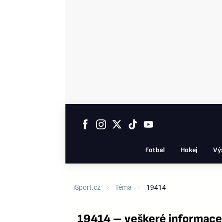
Fotbal
Hokej
Vý
iSport.cz
Téma
19414
19414 – veškeré informace