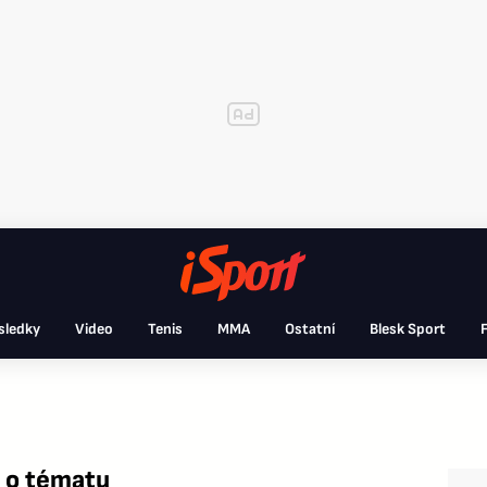
sledky
Video
Tenis
MMA
Ostatní
Blesk Sport
F
 o tématu