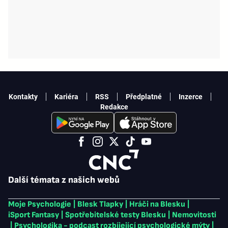
Kontakty
Kariéra
RSS
Předplatné
Inzerce
Redakce
Další témata z našich webů
Moje Psychologie
|
Blesk Tlapky
|
Hráči na Blesku
|
iSport Fantasy
|
Spotřebitelské testy Blesku
|
Nemovitosti
|
Psychologika - podcast rozbíjející psychologické mýty
|