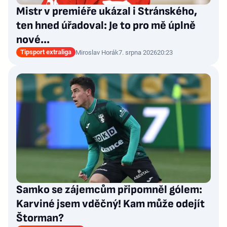
Mistr v premiéře ukázal i Stránského,
ten hned úřadoval: Je to pro mě úplně
nové…
Tipsport extraliga
Miroslav Horák
7. srpna 2026
20:23
Samko se zájemcům připomněl gólem:
Karviné jsem vděčný! Kam může odejít
Štorman?