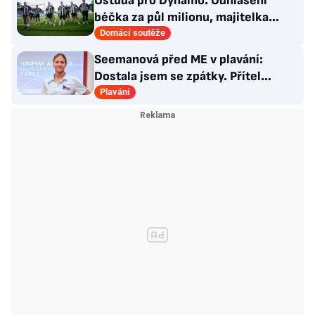
Ostuda pro Dynamo. Odhlášení
béčka za půl milionu, majitelka
odmítla nabídku kraje
Domácí soutěže
Seemanová před ME v plavání:
Dostala jsem se zpátky. Přítel
Choupenitch? Motivuje mě
Plavání