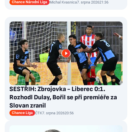
Chance Národní Liga
Michal Kvasnica
7. srpna 2026
21:36
SESTŘIH: Zbrojovka - Liberec 0:1.
Rozhodl Dulay, Bořil se při premiéře za
Slovan zranil
Chance Liga
ČTK
7. srpna 2026
20:56