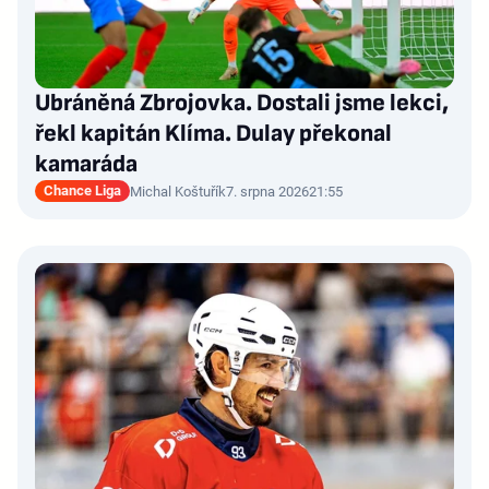
Ubráněná Zbrojovka. Dostali jsme lekci,
řekl kapitán Klíma. Dulay překonal
kamaráda
Chance Liga
Michal Koštuřík
7. srpna 2026
21:55