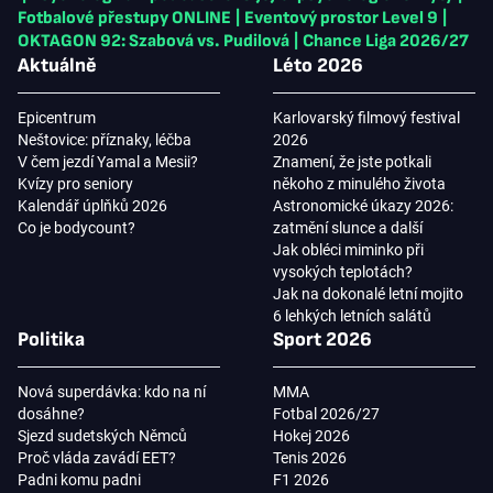
Fotbalové přestupy ONLINE
|
Eventový prostor Level 9
|
OKTAGON 92: Szabová vs. Pudilová
|
Chance Liga 2026/27
Aktuálně
Léto 2026
Epicentrum
Karlovarský filmový festival
Neštovice: příznaky, léčba
2026
V čem jezdí Yamal a Mesii?
Znamení, že jste potkali
Kvízy pro seniory
někoho z minulého života
Kalendář úplňků 2026
Astronomické úkazy 2026:
Co je bodycount?
zatmění slunce a další
Jak obléci miminko při
vysokých teplotách?
Jak na dokonalé letní mojito
6 lehkých letních salátů
Politika
Sport 2026
Nová superdávka: kdo na ní
MMA
dosáhne?
Fotbal 2026/27
Sjezd sudetských Němců
Hokej 2026
Proč vláda zavádí EET?
Tenis 2026
Padni komu padni
F1 2026