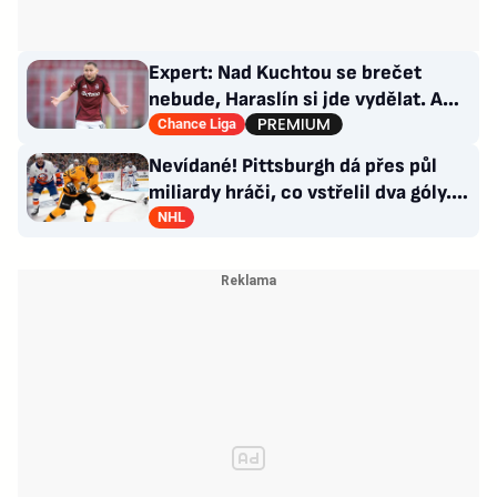
Expert: Nad Kuchtou se brečet
nebude, Haraslín si jde vydělat. A
ambice na titul? Až za rok
Chance Liga
Nevídané! Pittsburgh dá přes půl
miliardy hráči, co vstřelil dva góly.
GM se hájí
NHL