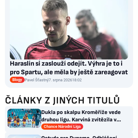
Haraslín si zaslouží odejít. Výhra je to i
pro Spartu, ale měla by ještě zareagovat
Blogy
Pavel Šťastný
7. srpna 2026
18:02
ČLÁNKY Z JINÝCH TITULŮ
Dukla po skalpu Kroměříže vede
druhou ligu. Karviná zvítězila v
Prostějově, remíza Ústí
Chance Národní Liga