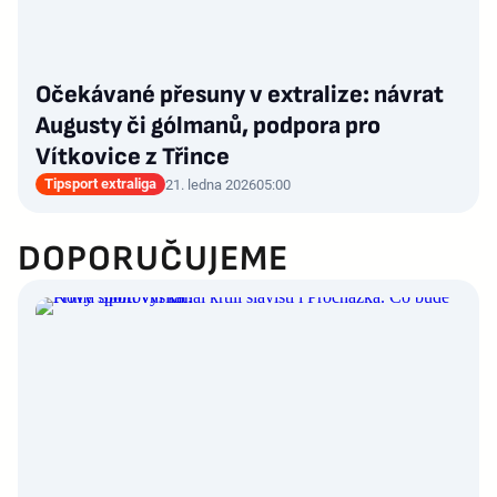
Očekávané přesuny v extralize: návrat
Augusty či gólmanů, podpora pro
Vítkovice z Třince
Tipsport extraliga
21. ledna 2026
05:00
DOPORUČUJEME