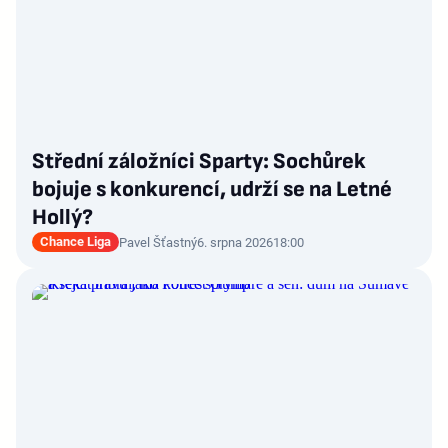
Střední záložníci Sparty: Sochůrek
bojuje s konkurencí, udrží se na Letné
Hollý?
Chance Liga
Pavel Šťastný
6. srpna 2026
18:00