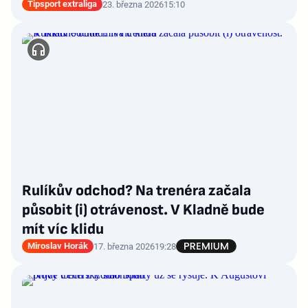
Tipsport extraliga
23. března 2026
15:10
Rulíkův odchod? Na trenéra začala
působit (i) otrávenost. V Kladně bude
mít víc klidu
Miroslav Horák
17. března 2026
19:28