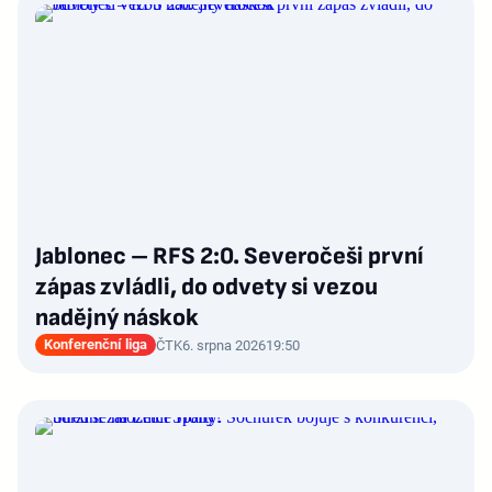
Jablonec – RFS 2:0. Severočeši první
zápas zvládli, do odvety si vezou
nadějný náskok
Konferenční liga
ČTK
6. srpna 2026
19:50