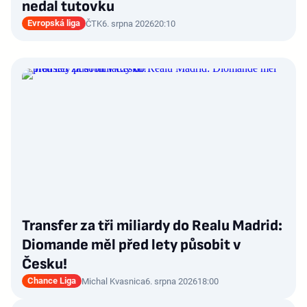
nedal tutovku
Evropská liga
ČTK
6. srpna 2026
20:10
Transfer za tři miliardy do Realu Madrid:
Diomande měl před lety působit v
Česku!
Chance Liga
Michal Kvasnica
6. srpna 2026
18:00