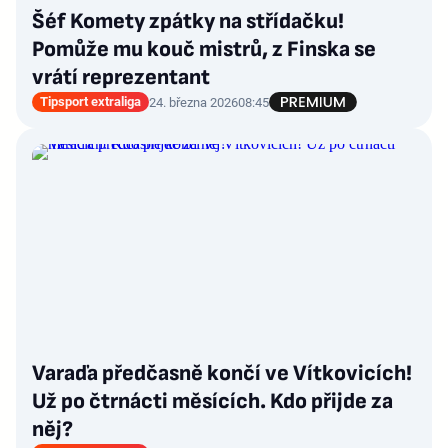
Šéf Komety zpátky na střídačku!
Pomůže mu kouč mistrů, z Finska se
vrátí reprezentant
Tipsport extraliga
24. března 2026
08:45
Varaďa předčasně končí ve Vítkovicích!
Už po čtrnácti měsících. Kdo přijde za
něj?