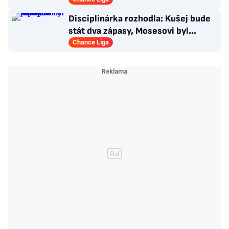
narušuje výhled na centrum
Disciplinárka rozhodla: Kušej bude
stát dva zápasy, Mosesovi byl
prominut zbytek trestu
Chance Liga