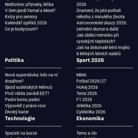
Neštovice: příznaky, léčba
2026
V čem jezdí Yamal a Mesii?
Znamení, že jste potkali
Kvízy pro seniory
někoho z minulého života
Kalendář úplňků 2026
Astronomické úkazy 2026:
Co je bodycount?
zatmění slunce a další
Jak obléci miminko při
vysokých teplotách?
Jak na dokonalé letní mojito
6 lehkých letních salátů
Politika
Sport 2026
Nová superdávka: kdo na ní
MMA
dosáhne?
Fotbal 2026/27
Sjezd sudetských Němců
Hokej 2026
Proč vláda zavádí EET?
Tenis 2026
Padni komu padni
F1 2026
Výpověď z práce vzor
Atletika 2026
Divoký kačer
Cyklistika 2026
Technologie
Ekonomika
SpaceX na burze
Temu a clo