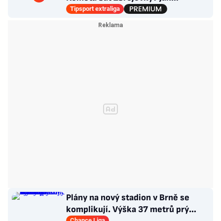
poskládat Pardubice
Tipsport extraliga
Plány na nový stadion v Brně se
komplikují. Výška 37 metrů prý
Chance Liga