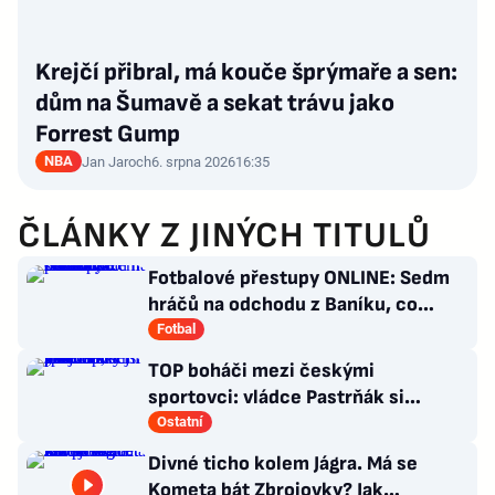
Krejčí přibral, má kouče šprýmaře a sen:
dům na Šumavě a sekat trávu jako
Forrest Gump
NBA
Jan Jaroch
6. srpna 2026
16:35
ČLÁNKY Z JINÝCH TITULŮ
Fotbalové přestupy ONLINE: Sedm
hráčů na odchodu z Baníku, co
situace kolem Nombila?
Fotbal
TOP boháči mezi českými
sportovci: vládce Pastrňák si
pohoršil, překvapil „nejotravnější“
Ostatní
hráč
Divné ticho kolem Jágra. Má se
Kometa bát Zbrojovky? Jak