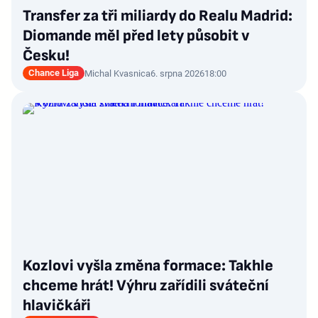
Transfer za tři miliardy do Realu Madrid:
Diomande měl před lety působit v
Česku!
Chance Liga
Michal Kvasnica
6. srpna 2026
18:00
Kozlovi vyšla změna formace: Takhle
chceme hrát! Výhru zařídili sváteční
hlavičkáři