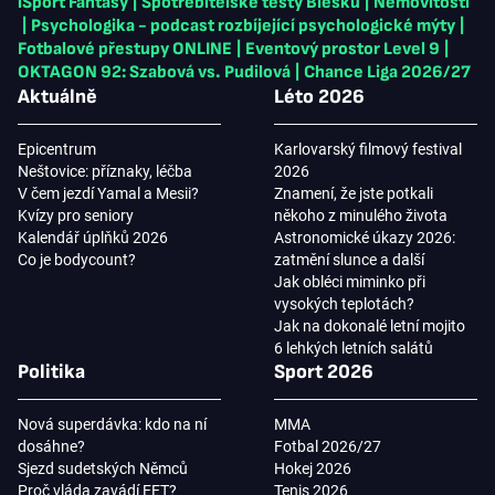
iSport Fantasy
|
Spotřebitelské testy Blesku
|
Nemovitosti
|
Psychologika - podcast rozbíjející psychologické mýty
|
Fotbalové přestupy ONLINE
|
Eventový prostor Level 9
|
OKTAGON 92: Szabová vs. Pudilová
|
Chance Liga 2026/27
Aktuálně
Léto 2026
Epicentrum
Karlovarský filmový festival
Neštovice: příznaky, léčba
2026
V čem jezdí Yamal a Mesii?
Znamení, že jste potkali
Kvízy pro seniory
někoho z minulého života
Kalendář úplňků 2026
Astronomické úkazy 2026:
Co je bodycount?
zatmění slunce a další
Jak obléci miminko při
vysokých teplotách?
Jak na dokonalé letní mojito
6 lehkých letních salátů
Politika
Sport 2026
Nová superdávka: kdo na ní
MMA
dosáhne?
Fotbal 2026/27
Sjezd sudetských Němců
Hokej 2026
Proč vláda zavádí EET?
Tenis 2026