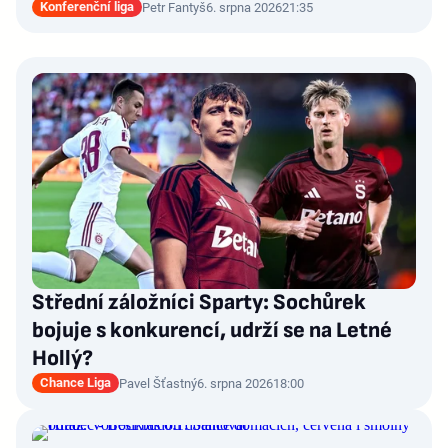
Konferenční liga
Petr Fantyš
6. srpna 2026
21:35
Střední záložníci Sparty: Sochůrek
bojuje s konkurencí, udrží se na Letné
Hollý?
Chance Liga
Pavel Šťastný
6. srpna 2026
18:00