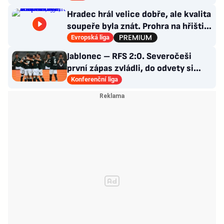
Hradec hrál velice dobře, ale kvalita
soupeře byla znát. Prohra na hřišti,
výhra v hledišti
Evropská liga
Jablonec – RFS 2:0. Severočeši
první zápas zvládli, do odvety si
vezou nadějný náskok
Konferenční liga