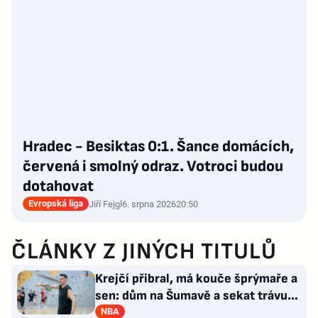
Hradec - Besiktas 0:1. Šance domácích,
červená i smolný odraz. Votroci budou
dotahovat
Evropská liga
Jiří Fejgl
6. srpna 2026
20:50
ČLÁNKY Z JINÝCH TITULŮ
Krejčí přibral, má kouče šprýmaře a
sen: dům na Šumavě a sekat trávu
jako Forrest Gump
NBA