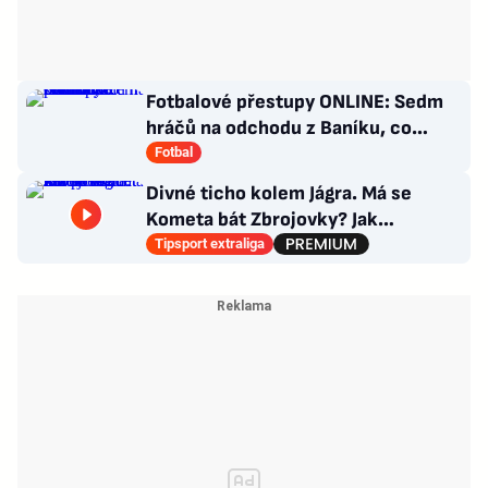
Fotbalové přestupy ONLINE: Sedm
hráčů na odchodu z Baníku, co
situace kolem Nombila?
Fotbal
Divné ticho kolem Jágra. Má se
Kometa bát Zbrojovky? Jak
poskládat Pardubice
Tipsport extraliga