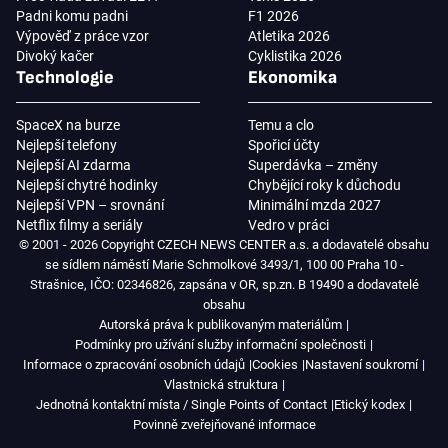
Padni komu padni
F1 2026
Výpověď z práce vzor
Atletika 2026
Divoký kačer
Cyklistika 2026
Technologie
Ekonomika
SpaceX na burze
Temu a clo
Nejlepší telefony
Spořicí účty
Nejlepší AI zdarma
Superdávka – změny
Nejlepší chytré hodinky
Chybějící roky k důchodu
Nejlepší VPN – srovnání
Minimální mzda 2027
Netflix filmy a seriály
Vedro v práci
© 2001 - 2026 Copyright CZECH NEWS CENTER a.s. a dodavatelé obsahu
se sídlem náměstí Marie Schmolkové 3493/1, 100 00 Praha 10 -
Strašnice, IČO: 02346826, zapsána v OR, sp.zn. B 19490 a dodavatelé
obsahu
Autorská práva k publikovaným materiálům
Podmínky pro užívání služby informační společnosti
Informace o zpracování osobních údajů
Cookies
Nastavení soukromí
Vlastnická struktura
Jednotná kontaktní místa / Single Points of Contact
Etický kodex
Povinně zveřejňované informace