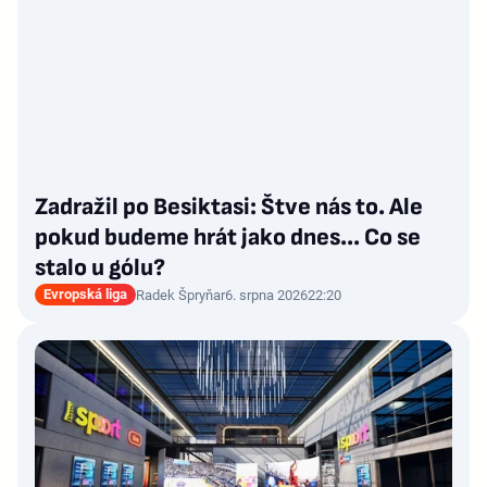
Zadražil po Besiktasi: Štve nás to. Ale
pokud budeme hrát jako dnes... Co se
stalo u gólu?
Evropská liga
Radek Špryňar
6. srpna 2026
22:20