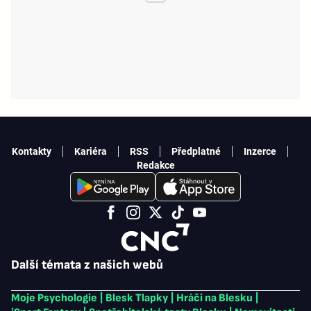
Kontakty
Kariéra
RSS
Předplatné
Inzerce
Redakce
Další témata z našich webů
Moje Psychologie
|
Blesk Tlapky
|
Hráči na Blesku
|