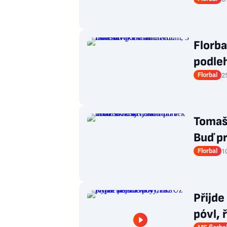
Florba
podleh
Florbal
2
Tomaší
Buď pr
Florbal
10
Přijde
póvl, 