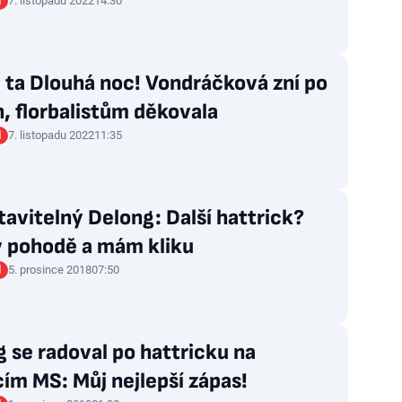
l
7. listopadu 2022
14:30
 ta Dlouhá noc! Vondráčková zní po
, florbalistům děkovala
l
7. listopadu 2022
11:35
avitelný Delong: Další hattrick?
v pohodě a mám kliku
l
5. prosince 2018
07:50
 se radoval po hattricku na
ím MS: Můj nejlepší zápas!