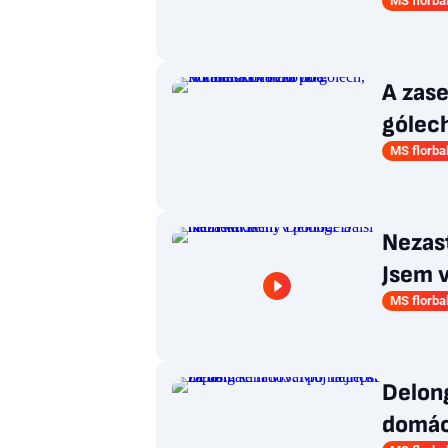
MS florba
A zase
gólech
MS florba
Nezast
Jsem 
MS florba
Delong
domác