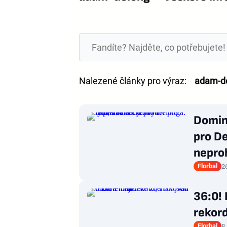
Nalezené články pro výraz:
adam-d
Domin
pro De
nepro
Florbal
2
36:0! 
rekord
Florbal
8