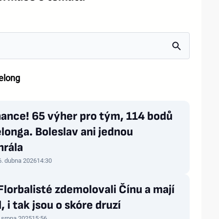
elong
ance! 65 výher pro tým, 114 bodů
longa. Boleslav ani jednou
hrála
6. dubna 2026
14:30
Florbalisté zdemolovali Čínu a mají
, i tak jsou o skóre druzí
. srpna 2025
15:56