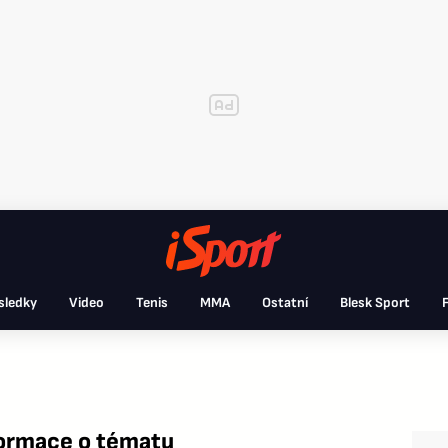
sledky
Video
Tenis
MMA
Ostatní
Blesk Sport
F
ormace o tématu