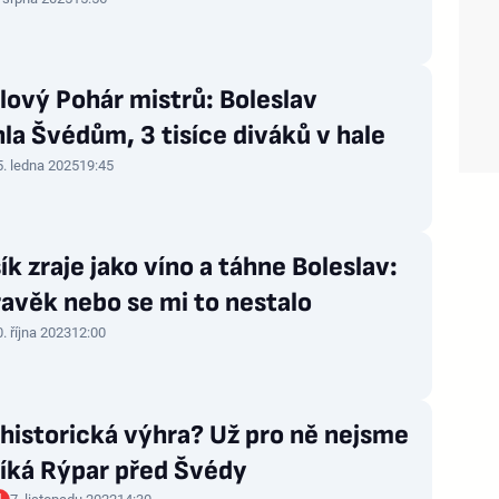
lový Pohár mistrů: Boleslav
la Švédům, 3 tisíce diváků v hale
5. ledna 2025
19:45
k zraje jako víno a táhne Boleslav:
avěk nebo se mi to nestalo
. října 2023
12:00
 historická výhra? Už pro ně nejsme
říká Rýpar před Švédy