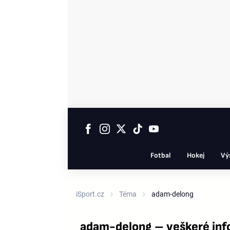
Fotbal
Hokej
Vý
iSport.cz
Téma
adam-delong
adam-delong – veškeré inf