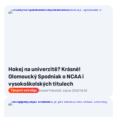
Hokej na univerzitě? Krásné!
Olomoucký Spodniak o NCAA i
vysokoškolských titulech
Tipsport extraliga
Daniel Fekets
8. srpna 2026
18:42