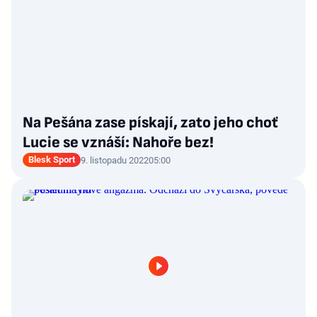
Na Pešána zase pískají, zato jeho choť
Lucie se vznáší: Nahoře bez!
Blesk Sport
9. listopadu 2022
05:00