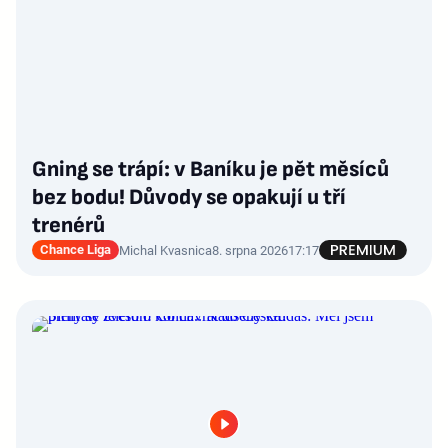
Gning se trápí: v Baníku je pět měsíců
bez bodu! Důvody se opakují u tří
trenérů
Chance Liga
Michal Kvasnica
8. srpna 2026
17:17