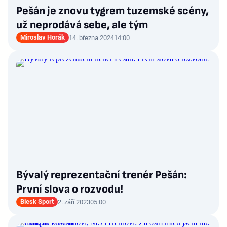
Pešán je znovu tygrem tuzemské scény,
už neprodává sebe, ale tým
Miroslav Horák
14. března 2024
14:00
Bývalý reprezentační trenér Pešán:
První slova o rozvodu!
Blesk Sport
2. září 2023
05:00