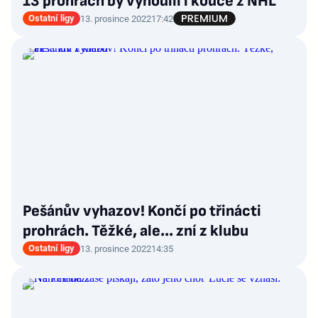
13 prohrách by vyhodili i kouče z NHL
Ostatní ligy
13. prosince 2022
17:42
Pešánův vyhazov! Končí po třinácti
prohrách. Těžké, ale... zní z klubu
Ostatní ligy
13. prosince 2022
14:35