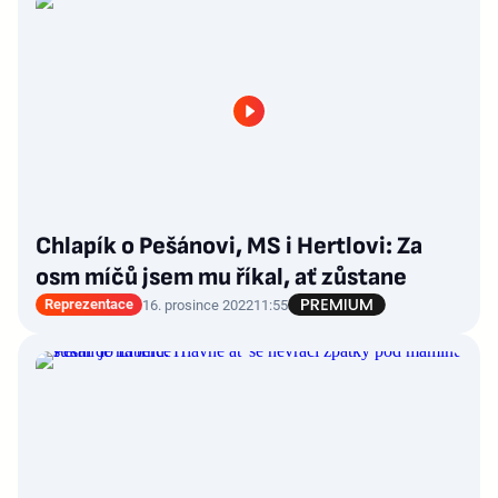
Chlapík o Pešánovi, MS i Hertlovi: Za
osm míčů jsem mu říkal, ať zůstane
Reprezentace
16. prosince 2022
11:55