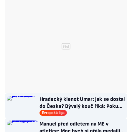
Hradecký klenot Umar: jak se dostal
do Česka? Bývalý kouč říká: Pokud
nezblbne...
Evropská liga
Manuel před odletem na ME v
atletice: Moc bych si přála medaili.