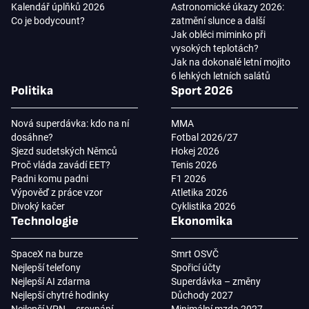
Kalendář úplňků 2026
Astronomické úkazy 2026:
Co je bodycount?
zatmění slunce a další
Jak obléci miminko při
vysokých teplotách?
Jak na dokonalé letní mojito
6 lehkých letních salátů
Politika
Sport 2026
Nová superdávka: kdo na ní
MMA
dosáhne?
Fotbal 2026/27
Sjezd sudetských Němců
Hokej 2026
Proč vláda zavádí EET?
Tenis 2026
Padni komu padni
F1 2026
Výpověď z práce vzor
Atletika 2026
Divoký kačer
Cyklistika 2026
Technologie
Ekonomika
SpaceX na burze
Smrt OSVČ
Nejlepší telefony
Spořicí účty
Nejlepší AI zdarma
Superdávka – změny
Nejlepší chytré hodinky
Důchody 2027