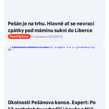
Pešán je na trhu. Hlavně ať se nevrací
zpátky pod máminu sukni do Liberce
Pavel Ryšavý
14. prosince 2022
08:32
Okolnosti Pešánova konce. Expert: Po