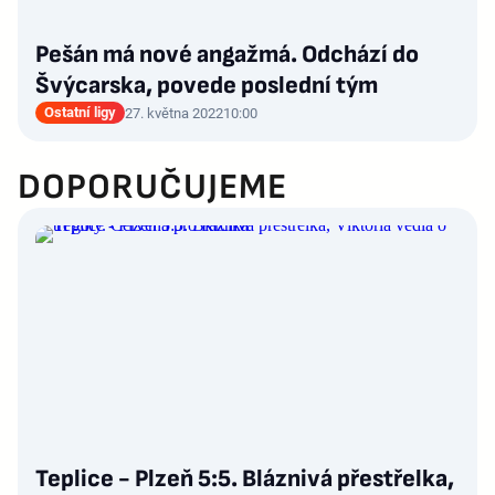
Pešán má nové angažmá. Odchází do
Švýcarska, povede poslední tým
Ostatní ligy
27. května 2022
10:00
DOPORUČUJEME
Teplice - Plzeň 5:5. Bláznivá přestřelka,