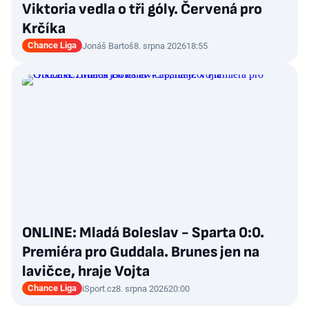
Viktoria vedla o tři góly. Červená pro
Krčíka
Chance Liga
Jonáš Bartoš
8. srpna 2026
18:55
ONLINE: Mladá Boleslav - Sparta 0:0.
Premiéra pro Guddala. Brunes jen na
lavičce, hraje Vojta
Chance Liga
iSport.cz
8. srpna 2026
20:00