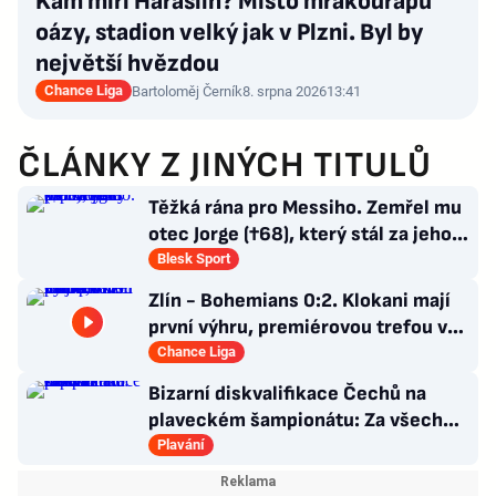
Kam míří Haraslín? Místo mrakodrapů
oázy, stadion velký jak v Plzni. Byl by
největší hvězdou
Chance Liga
Bartoloměj Černík
8. srpna 2026
13:41
ČLÁNKY Z JINÝCH TITULŮ
Těžká rána pro Messiho. Zemřel mu
otec Jorge (†68), který stál za jeho
úspěchy
Blesk Sport
Zlín - Bohemians 0:2. Klokani mají
první výhru, premiérovou trefou v
lize rozhodl Mirvald
Chance Liga
Bizarní diskvalifikace Čechů na
plaveckém šampionátu: Za všechno
mohla čepička!
Plavání