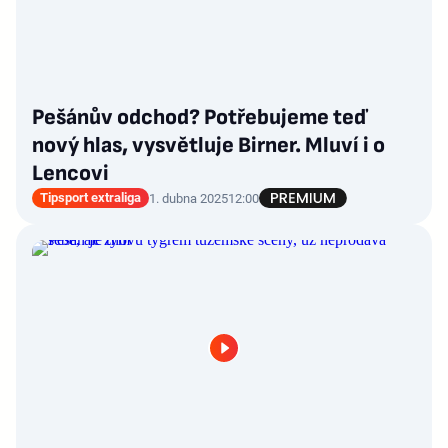
Pešánův odchod? Potřebujeme teď
nový hlas, vysvětluje Birner. Mluví i o
Lencovi
Tipsport extraliga
1. dubna 2025
12:00