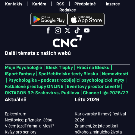
Kontakty
Kariéra
RSS
Předplatné
Inzerce
Redakce
Další témata z našich webů
Moje Psychologie
|
Blesk Tlapky
|
Hráči na Blesku
|
iSport Fantasy
|
Spotřebitelské testy Blesku
|
Nemovitosti
|
Psychologika - podcast rozbíjející psychologické mýty
|
Fotbalové přestupy ONLINE
|
Eventový prostor Level 9
|
OKTAGON 92: Szabová vs. Pudilová
|
Chance Liga 2026/27
Aktuálně
Léto 2026
Epicentrum
Karlovarský filmový festival
Neštovice: příznaky, léčba
2026
V čem jezdí Yamal a Mesii?
Znamení, že jste potkali
Kvízy pro seniory
někoho z minulého života