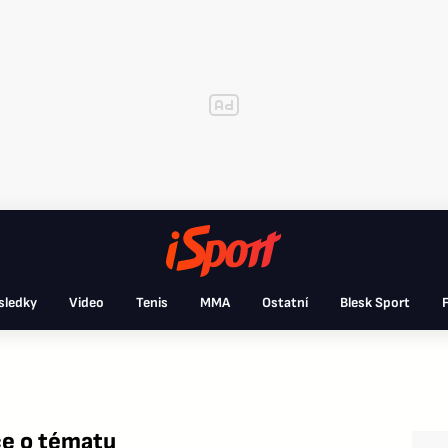
sledky
Video
Tenis
MMA
Ostatní
Blesk Sport
F
ce o tématu