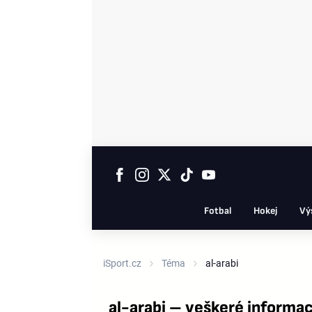
Fotbal
Hokej
Vý
iSport.cz
Téma
al-arabi
al-arabi – veškeré informa