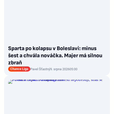
Sparta po kolapsu v Boleslavi: minus
šest a chvála nováčka. Majer má silnou
zbraň
Chance Liga
Pavel Šťastný
9. srpna 2026
05:00