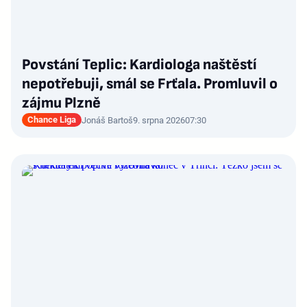
Povstání Teplic: Kardiologa naštěstí
nepotřebuji, smál se Frťala. Promluvil o
zájmu Plzně
Chance Liga
Jonáš Bartoš
9. srpna 2026
07:30