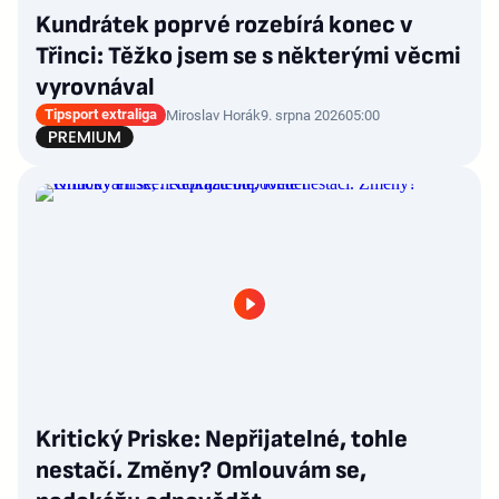
Kundrátek poprvé rozebírá konec v
Třinci: Těžko jsem se s některými věcmi
vyrovnával
Tipsport extraliga
Miroslav Horák
9. srpna 2026
05:00
Kritický Priske: Nepřijatelné, tohle
nestačí. Změny? Omlouvám se,