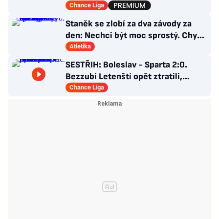
Ustojí to Hyský?
Chance Liga
Staněk se zlobí za dva závody za
den: Nechci být moc sprostý. Chybí
nám styčný důstojník
Atletika
SESTŘIH: Boleslav - Sparta 2:0.
Bezzubí Letenští opět ztratili,
domácí rozhodli v první půli
Chance Liga