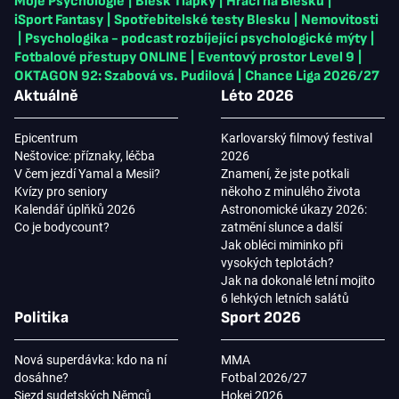
Moje Psychologie
|
Blesk Tlapky
|
Hráči na Blesku
|
iSport Fantasy
|
Spotřebitelské testy Blesku
|
Nemovitosti
|
Psychologika - podcast rozbíjející psychologické mýty
|
Fotbalové přestupy ONLINE
|
Eventový prostor Level 9
|
OKTAGON 92: Szabová vs. Pudilová
|
Chance Liga 2026/27
Aktuálně
Léto 2026
Epicentrum
Karlovarský filmový festival
Neštovice: příznaky, léčba
2026
V čem jezdí Yamal a Mesii?
Znamení, že jste potkali
Kvízy pro seniory
někoho z minulého života
Kalendář úplňků 2026
Astronomické úkazy 2026:
Co je bodycount?
zatmění slunce a další
Jak obléci miminko při
vysokých teplotách?
Jak na dokonalé letní mojito
6 lehkých letních salátů
Politika
Sport 2026
Nová superdávka: kdo na ní
MMA
dosáhne?
Fotbal 2026/27
Sjezd sudetských Němců
Hokej 2026