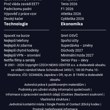
Proč vláda zavádí EET?
Tenis 2026
Padni komu padni
F1 2026
Výpověď z práce vzor
Atletika 2026
Divoký kačer
Cyklistika 2026
Technologie
Ekonomika
SpaceX na burze
Smrt OSVČ
Nejlepší telefony
Spořicí účty
Nejlepší AI zdarma
Superdávka – změny
Nejlepší chytré hodinky
Důchody 2027
Nejlepší VPN – srovnání
Minimální mzda 2027
Netflix filmy a seriály
Senior Pas – slevy
© 2001 - 2026 Copyright CZECH NEWS CENTER a.s. a dodavatelé obsahu
se sídlem náměstí Marie Schmolkové 3493/1, 100 00 Praha 10 -
Strašnice, IČO: 02346826, zapsána v OR, sp.zn. B 19490 a dodavatelé
obsahu
Autorská práva k publikovaným materiálům
Podmínky pro užívání služby informační společnosti
Informace o zpracování osobních údajů
Cookies
Nastavení soukromí
Vlastnická struktura
Jednotná kontaktní místa / Single Points of Contact
Etický kodex
Povinně zveřejňované informace