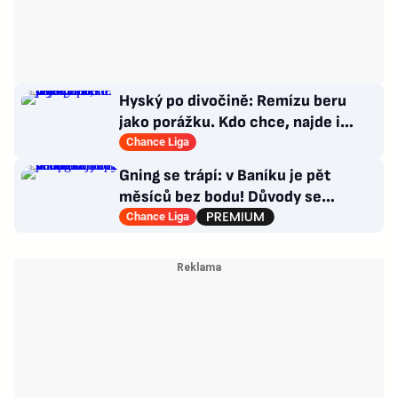
Hyský po divočině: Remízu beru
jako porážku. Kdo chce, najde i
hodně pozitivních věcí
Chance Liga
Gning se trápí: v Baníku je pět
měsíců bez bodu! Důvody se
opakují u tří trenérů
Chance Liga