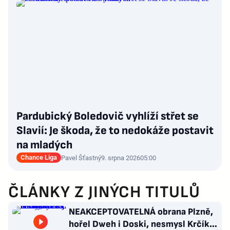
Pardubický Boledovič vyhlíží střet se
Slavií: Je škoda, že to nedokáže postavit
na mladých
Chance Liga
Pavel Šťastný
9. srpna 2026
05:00
ČLÁNKY Z JINÝCH TITULŮ
NEAKCEPTOVATELNÁ obrana Plzně,
hořel Dweh i Doski, nesmysl Krčíka.