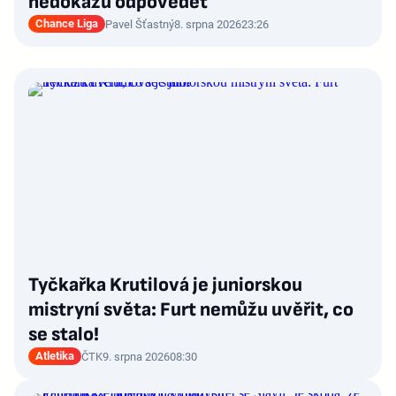
nedokážu odpovědět
Chance Liga
Pavel Šťastný
8. srpna 2026
23:26
Tyčkařka Krutilová je juniorskou
mistryní světa: Furt nemůžu uvěřit, co
se stalo!
Atletika
ČTK
9. srpna 2026
08:30