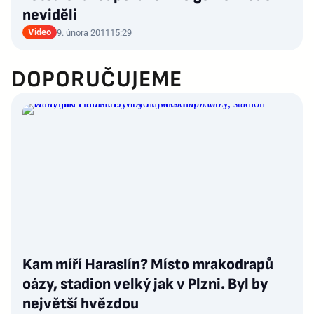
neviděli
Video
9. února 2011
15:29
DOPORUČUJEME
Kam míří Haraslín? Místo mrakodrapů
oázy, stadion velký jak v Plzni. Byl by
největší hvězdou