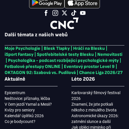
Další témata z našich webů
Moje Psychologie
|
Blesk Tlapky
|
Hráči na Blesku
|
iSport Fantasy
|
Spotřebitelské testy Blesku
|
Nemovitosti
|
Psychologika - podcast rozbíjející psychologické mýty
|
Fotbalové přestupy ONLINE
|
Eventový prostor Level 9
|
OKTAGON 92: Szabová vs. Pudilová
|
Chance Liga 2026/27
Aktuálně
Léto 2026
Epicentrum
Karlovarský filmový festival
Neštovice: příznaky, léčba
2026
V čem jezdí Yamal a Mesii?
Znamení, že jste potkali
Kvízy pro seniory
někoho z minulého života
Kalendář úplňků 2026
Astronomické úkazy 2026:
Co je bodycount?
zatmění slunce a další
Jak obléci miminko při