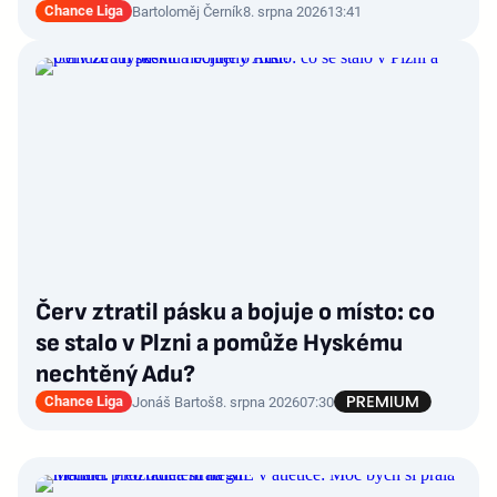
Chance Liga
Bartoloměj Černík
8. srpna 2026
13:41
Červ ztratil pásku a bojuje o místo: co
se stalo v Plzni a pomůže Hyskému
nechtěný Adu?
Chance Liga
Jonáš Bartoš
8. srpna 2026
07:30