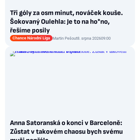
Tři góly za osm minut, nováček kouše.
Šokovaný Oulehla: Je to na ho*no,
řešíme posily
Chance Národní Liga
Martin Pešout
8. srpna 2026
09:00
Anna Satoranská o konci v Barceloně:
Zůstat v takovém chaosu bych svému