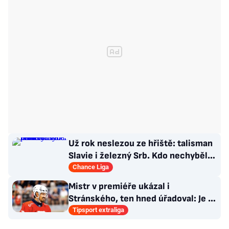
Už rok neslezou ze hřiště: talisman
Slavie i železný Srb. Kdo nechyběl
pět let?
Chance Liga
Mistr v premiéře ukázal i
Stránského, ten hned úřadoval: Je to
pro mě úplně nové…
Tipsport extraliga