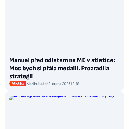
Manuel před odletem na ME v atletice:
Moc bych si přála medaili. Prozradila
strategii
Atletika
Martin Hašek
8. srpna 2026
12:48