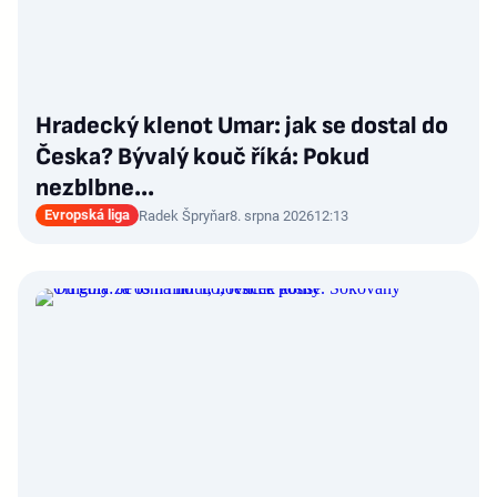
Hradecký klenot Umar: jak se dostal do
Česka? Bývalý kouč říká: Pokud
nezblbne...
Evropská liga
Radek Špryňar
8. srpna 2026
12:13