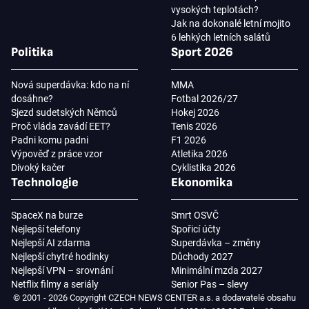
vysokých teplotách?
Jak na dokonalé letní mojito
6 lehkých letních salátů
Politika
Sport 2026
Nová superdávka: kdo na ní
MMA
dosáhne?
Fotbal 2026/27
Sjezd sudetských Němců
Hokej 2026
Proč vláda zavádí EET?
Tenis 2026
Padni komu padni
F1 2026
Výpověď z práce vzor
Atletika 2026
Divoký kačer
Cyklistika 2026
Technologie
Ekonomika
SpaceX na burze
Smrt OSVČ
Nejlepší telefony
Spořicí účty
Nejlepší AI zdarma
Superdávka – změny
Nejlepší chytré hodinky
Důchody 2027
Nejlepší VPN – srovnání
Minimální mzda 2027
Netflix filmy a seriály
Senior Pas – slevy
© 2001 - 2026 Copyright CZECH NEWS CENTER a.s. a dodavatelé obsahu