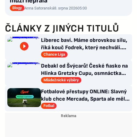
muži nepřála
Blogy
Anna Satoranská
8. srpna 2026
05:00
ČLÁNKY Z JINÝCH TITULŮ
Liberec baví. Máme obrovskou sílu,
říká kouč Fodrek, který nechválí.
Bořil? Nic vážného
Chance Liga
Debakl od Švýcarů! České fiasko na
Hlinka Gretzky Cupu, osmnáctka
skončila šestá
Mládežnické výběry
Fotbalové přestupy ONLINE: Slavný
klub chce Mercada, Sparta ale měla
nabídku odmítnout
Fotbal