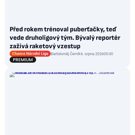
Před rokem trénoval puberťačky, teď
vede druholigový tým. Bývalý reportér
zažívá raketový vzestup
Chance Národní Liga
Bartoloměj Černík
6. srpna 2026
05:00