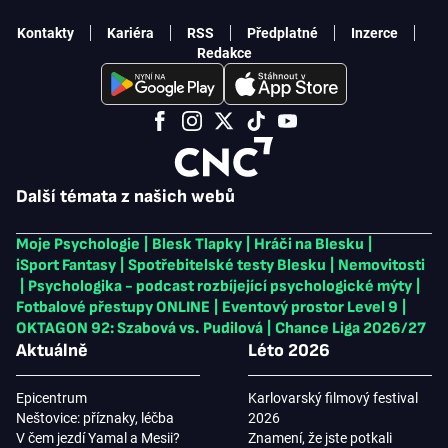
Kontakty
Kariéra
RSS
Předplatné
Inzerce
Redakce
Další témata z našich webů
Moje Psychologie
|
Blesk Tlapky
|
Hráči na Blesku
|
iSport Fantasy
|
Spotřebitelské testy Blesku
|
Nemovitosti
|
Psychologika - podcast rozbíjející psychologické mýty
|
Fotbalové přestupy ONLINE
|
Eventový prostor Level 9
|
OKTAGON 92: Szabová vs. Pudilová
|
Chance Liga 2026/27
Aktuálně
Léto 2026
Epicentrum
Karlovarský filmový festival
Neštovice: příznaky, léčba
2026
V čem jezdí Yamal a Mesii?
Znamení, že jste potkali