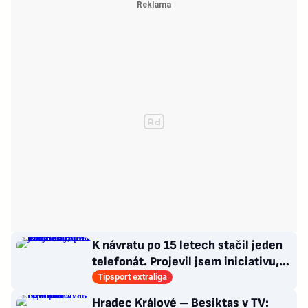
K návratu po 15 letech stačil jeden
telefonát. Projevil jsem iniciativu,
říká Pavelka
Tipsport extraliga
Hradec Králové – Besiktas v TV: