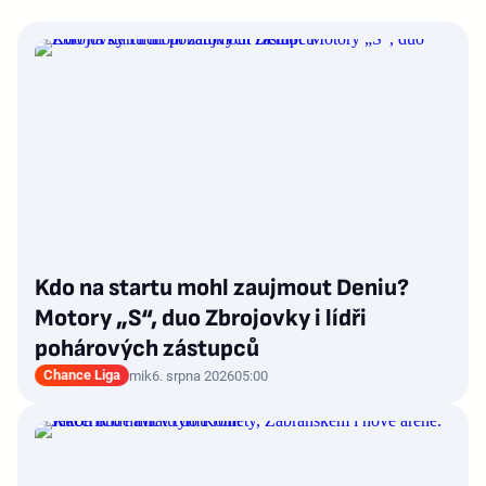
Kdo na startu mohl zaujmout Deniu?
Motory „S“, duo Zbrojovky i lídři
pohárových zástupců
Chance Liga
mik
6. srpna 2026
05:00