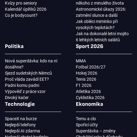
Kvízy pro seniory
někoho z minulého života
Kalendář úplňků 2026
Astronomické úkazy 2026:
Co je bodycount?
zatmění slunce a další
Jak obléci miminko při
vysokých teplotách?
Jak na dokonalé letní mojito
6 lehkých letních salátů
Politika
Sport 2026
Nová superdávka: kdo na ní
MMA
dosáhne?
Fotbal 2026/27
Sjezd sudetských Němců
Hokej 2026
Proč vláda zavádí EET?
Tenis 2026
Padni komu padni
F1 2026
Výpověď z práce vzor
Atletika 2026
Divoký kačer
Cyklistika 2026
Technologie
Ekonomika
SpaceX na burze
Temu a clo
Nejlepší telefony
Spořicí účty
Nejlepší AI zdarma
Superdávka – změny