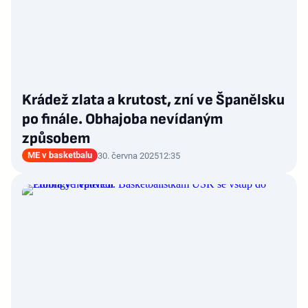
Krádež zlata a krutost, zní ve Španělsku
po finále. Obhajoba nevídaným
způsobem
ME v basketbalu
30. června 2025
12:35