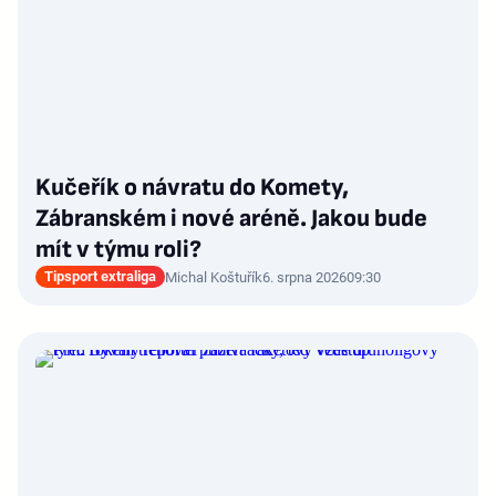
Kučeřík o návratu do Komety,
Zábranském i nové aréně. Jakou bude
mít v týmu roli?
Tipsport extraliga
Michal Koštuřík
6. srpna 2026
09:30