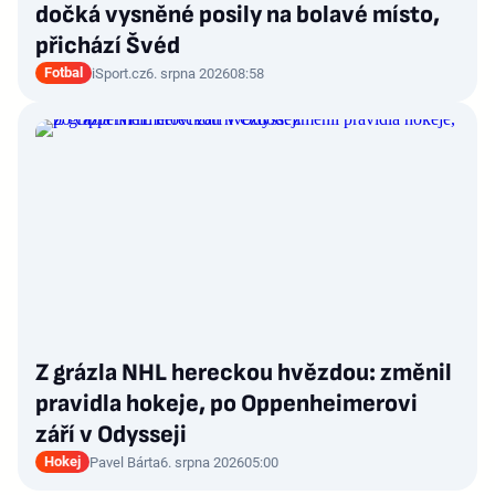
dočká vysněné posily na bolavé místo,
přichází Švéd
Fotbal
iSport.cz
6. srpna 2026
08:58
Z grázla NHL hereckou hvězdou: změnil
pravidla hokeje, po Oppenheimerovi
září v Odysseji
Hokej
Pavel Bárta
6. srpna 2026
05:00