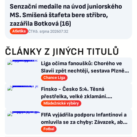
Senzační medaile na úvod juniorského
MS. Smíšená štafeta bere stříbro,
zazářila Botková (16)
Atletika
ČTK
6. srpna 2026
07:32
ČLÁNKY Z JINÝCH TITULŮ
Liga očima fanoušků: Chorého ve
Slavii zpět nechtějí, sestava Plzně
vytažená z klobouku
Chance Liga
Finsko - Česko 5:4. Těsná
přestřelka, velké zklamání.
Osmnáctka je mimo semifinále
Mládežnické výběry
FIFA vyjádřila podporu Infantinovi a
omluvila se za chyby: Závazek, aby
se již neopakovaly
Fotbal