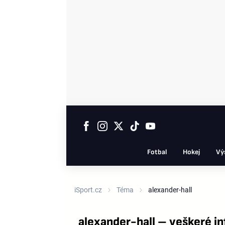
Fotbal
Hokej
Vý
iSport.cz
Téma
alexander-hall
alexander-hall – veškeré i