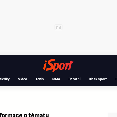
sledky
Video
Tenis
MMA
Ostatní
Blesk Sport
F
nformace o tématu