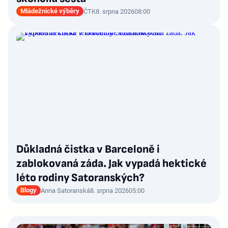
Mládežnické výběry
ČTK
8. srpna 2026
08:00
Důkladná čistka v Barceloně i
zablokovaná záda. Jak vypadá hektické
léto rodiny Satoranských?
Blogy
Anna Satoranská
8. srpna 2026
05:00