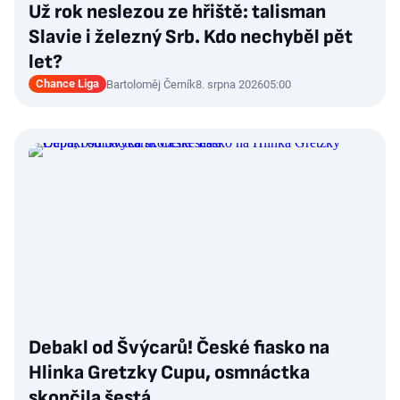
Už rok neslezou ze hřiště: talisman
Slavie i železný Srb. Kdo nechyběl pět
let?
Chance Liga
Bartoloměj Černík
8. srpna 2026
05:00
Debakl od Švýcarů! České fiasko na
Hlinka Gretzky Cupu, osmnáctka
skončila šestá