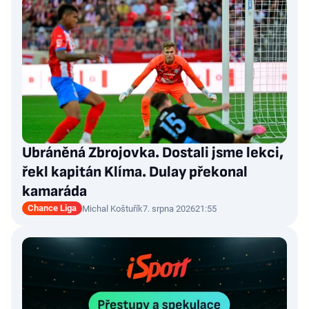
Ubráněná Zbrojovka. Dostali jsme lekci,
řekl kapitán Klíma. Dulay překonal
kamaráda
Chance Liga
Michal Koštuřík
7. srpna 2026
21:55