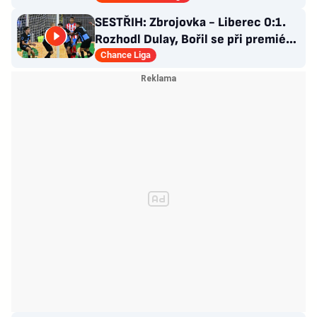
SESTŘIH: Zbrojovka - Liberec 0:1.
Rozhodl Dulay, Bořil se při premiéře
za Slovan zranil
Chance Liga