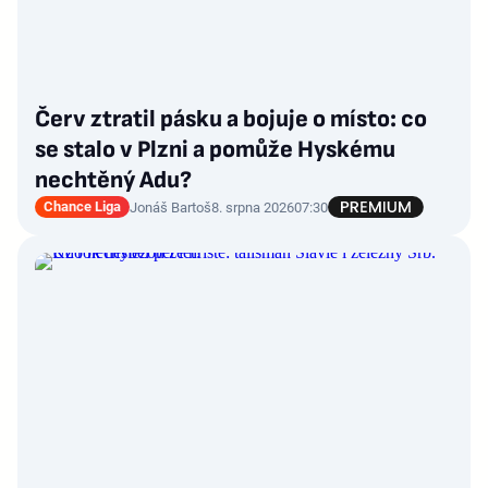
Červ ztratil pásku a bojuje o místo: co
se stalo v Plzni a pomůže Hyskému
nechtěný Adu?
Chance Liga
Jonáš Bartoš
8. srpna 2026
07:30