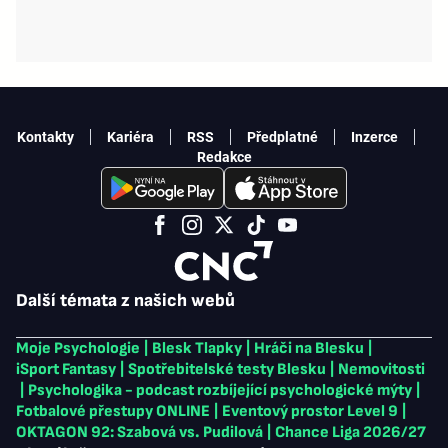
Kontakty
Kariéra
RSS
Předplatné
Inzerce
Redakce
Další témata z našich webů
Moje Psychologie
|
Blesk Tlapky
|
Hráči na Blesku
|
iSport Fantasy
|
Spotřebitelské testy Blesku
|
Nemovitosti
|
Psychologika - podcast rozbíjející psychologické mýty
|
Fotbalové přestupy ONLINE
|
Eventový prostor Level 9
|
OKTAGON 92: Szabová vs. Pudilová
|
Chance Liga 2026/27