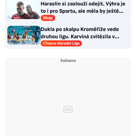
Haraslín si zaslouží odejít. Výhra je
to i pro Spartu, ale měla by ještě
zareagovat
Blogy
Dukla po skalpu Kroměříže vede
druhou ligu. Karviná zvítězila v
Prostějově, remíza Ústí
Chance Národní Liga