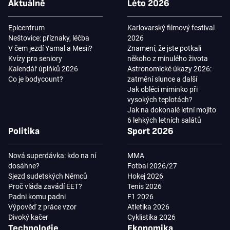
Aktuálně
Léto 2026
Epicentrum
Karlovarský filmový festival
Neštovice: příznaky, léčba
2026
V čem jezdí Yamal a Mesii?
Znamení, že jste potkali
Kvízy pro seniory
někoho z minulého života
Kalendář úplňků 2026
Astronomické úkazy 2026:
Co je bodycount?
zatmění slunce a další
Jak obléci miminko při
vysokých teplotách?
Jak na dokonalé letní mojito
6 lehkých letních salátů
Politika
Sport 2026
Nová superdávka: kdo na ní
MMA
dosáhne?
Fotbal 2026/27
Sjezd sudetských Němců
Hokej 2026
Proč vláda zavádí EET?
Tenis 2026
Padni komu padni
F1 2026
Výpověď z práce vzor
Atletika 2026
Divoký kačer
Cyklistika 2026
Technologie
Ekonomika