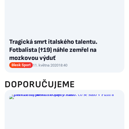
Tragická smrt italského talentu.
Fotbalista (†19) náhle zemřel na
mozkovou výduť
Blesk Sport
11. května 2020
18:40
DOPORUČUJEME