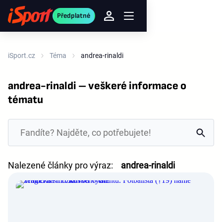
Předplatné
iSport.cz
Téma
andrea-rinaldi
andrea-rinaldi – veškeré informace o
tématu
Nalezené články pro výraz:
andrea-rinaldi