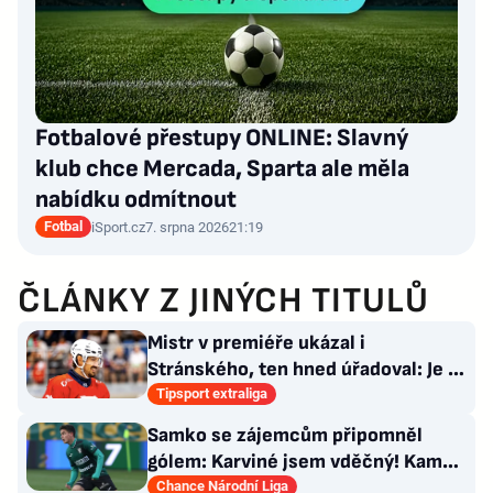
Fotbalové přestupy ONLINE: Slavný
klub chce Mercada, Sparta ale měla
nabídku odmítnout
Fotbal
iSport.cz
7. srpna 2026
21:19
ČLÁNKY Z JINÝCH TITULŮ
Mistr v premiéře ukázal i
Stránského, ten hned úřadoval: Je to
pro mě úplně nové…
Tipsport extraliga
Samko se zájemcům připomněl
gólem: Karviné jsem vděčný! Kam
může odejít Štorman?
Chance Národní Liga