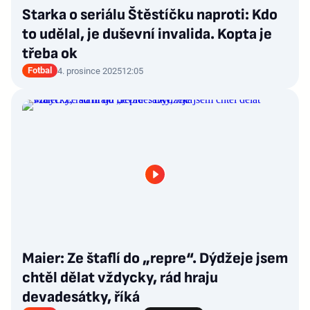
Starka o seriálu Štěstíčku naproti: Kdo
to udělal, je duševní invalida. Kopta je
třeba ok
Fotbal
4. prosince 2025
12:05
Maier: Ze štaflí do „repre“. Dýdžeje jsem
chtěl dělat vždycky, rád hraju
devadesátky, říká