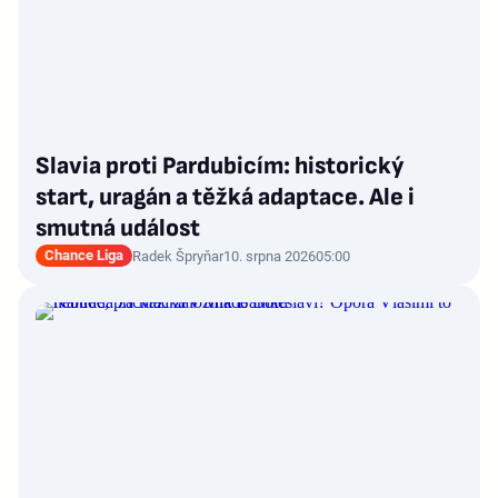
Slavia proti Pardubicím: historický
start, uragán a těžká adaptace. Ale i
smutná událost
Chance Liga
Radek Špryňar
10. srpna 2026
05:00