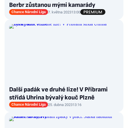
Berbr zůstanou mými kamarády
Chance Národní Liga
7. května 2023
13:00
Další padák ve druhé lize! V Příbrami
střídá Uhrina bývalý kouč Plzně
Chance Národní Liga
25. dubna 2023
13:16