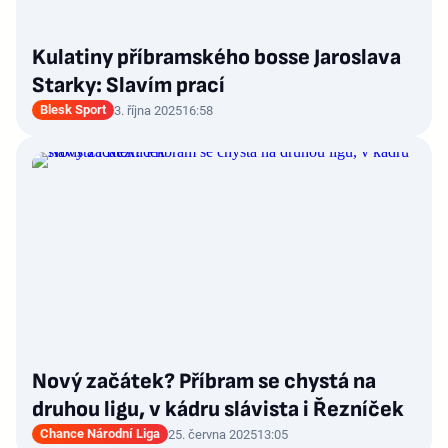
Kulatiny příbramského bosse Jaroslava
Starky: Slavím prací
Blesk Sport
3. října 2025
16:58
Nový začátek? Příbram se chystá na
druhou ligu, v kádru slávista i Řezníček
Chance Národní Liga
25. června 2025
13:05