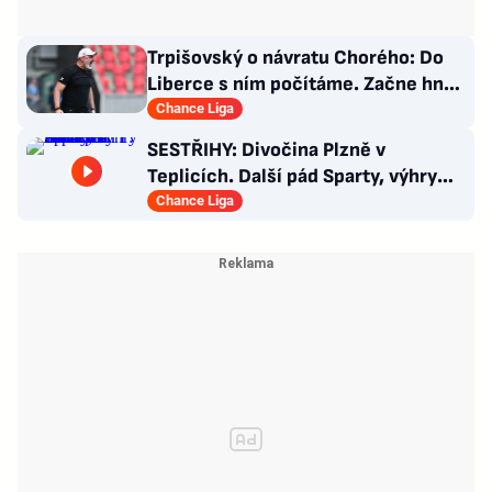
Trpišovský o návratu Chorého: Do
Liberce s ním počítáme. Začne hned
od začátku?
Chance Liga
SESTŘIHY: Divočina Plzně v
Teplicích. Další pád Sparty, výhry
Slavie i Hradce s Baníkem
Chance Liga