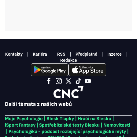
Kontakty
Kariéra
RSS
Předplatné
Inzerce
Redakce
Další témata z našich webů
Moje Psychologie
|
Blesk Tlapky
|
Hráči na Blesku
|
iSport Fantasy
|
Spotřebitelské testy Blesku
|
Nemovitosti
|
Psychologika - podcast rozbíjející psychologické mýty
|