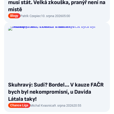
musí stát. Velká zkouška, pranýř není na
místě
Blogy
Patrik Czepiec
10. srpna 2026
05:00
Skuhravý: Sudí? Bordel... V kauze FAČR
bych byl nekompromisní, u Davida
Látala taky!
Chance Liga
Michal Kvasnica
9. srpna 2026
20:55