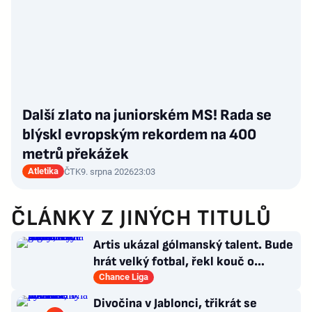
Další zlato na juniorském MS! Rada se
blýskl evropským rekordem na 400
metrů překážek
Atletika
ČTK
9. srpna 2026
23:03
ČLÁNKY Z JINÝCH TITULŮ
Artis ukázal gólmanský talent. Bude
hrát velký fotbal, řekl kouč o
Kašíkovi. Body ale má Sigma
Chance Liga
Divočina v Jablonci, třikrát se