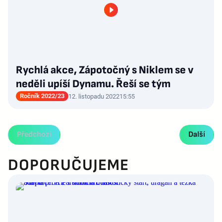
Rychlá akce, Zápotočný s Niklem se v
neděli upíší Dynamu. Řeší se tým
Ročník 2022/23
12. listopadu 2022
15:55
Předchozí
Další
DOPORUČUJEME