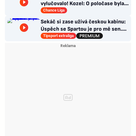
vylučovalo! Kozel: O poločase byla v
kabině bouřka
Chance Liga
Sekáč si zase užívá českou kabinu:
Úspěch se Spartou je pro mě sen.
Divoká léta ho stála NHL
Tipsport extraliga