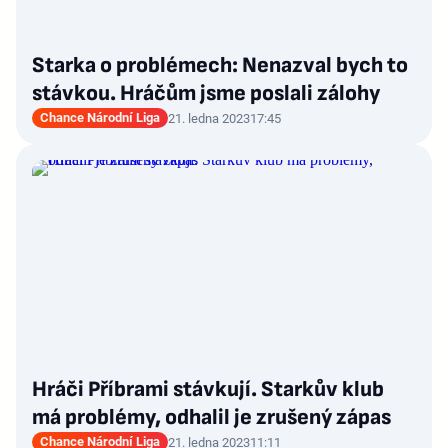
Starka o problémech: Nenazval bych to
stávkou. Hráčům jsme poslali zálohy
Chance Národní Liga
21. ledna 2023
17:45
Hráči Příbrami stávkují. Starkův klub
má problémy, odhalil je zrušený zápas
Chance Národní Liga
21. ledna 2023
11:11