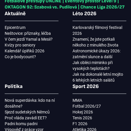
Fotbalové přestupy ONLINE
|
Eventový prostor Level 9
|
OKTAGON 92: Szabová vs. Pudilová
|
Chance Liga 2026/27
Aktuálně
Léto 2026
Epicentrum
Karlovarský filmový festival
Neštovice: příznaky, léčba
2026
V čem jezdí Yamal a Mesii?
Znamení, že jste potkali
Kvízy pro seniory
někoho z minulého života
Kalendář úplňků 2026
Astronomické úkazy 2026:
Co je bodycount?
zatmění slunce a další
Jak obléci miminko při
vysokých teplotách?
Jak na dokonalé letní mojito
6 lehkých letních salátů
Politika
Sport 2026
Nová superdávka: kdo na ní
MMA
dosáhne?
Fotbal 2026/27
Sjezd sudetských Němců
Hokej 2026
Proč vláda zavádí EET?
Tenis 2026
Padni komu padni
F1 2026
Výpověď z práce vzor
Atletika 2026