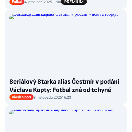
Fotbal
4. prosince 2025
11:00
Seriálový Starka alias Čestmír v podání
Václava Kopty: Fotbal zná od tchyně
Blesk Sport
8. listopadu 2025
16:23