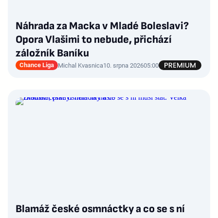
Náhrada za Macka v Mladé Boleslavi?
Opora Vlašimi to nebude, přichází
záložník Baníku
Chance Liga
Michal Kvasnica
10. srpna 2026
05:00
Blamáž české osmnáctky a co se s ní