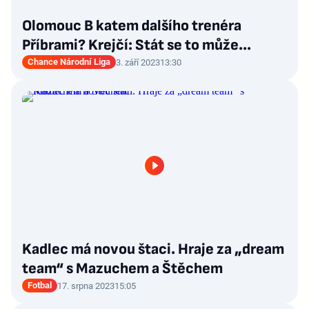
Olomouc B katem dalšího trenéra
Příbrami? Krejčí: Stát se to může...
Chance Národní Liga
3. září 2023
13:30
Kadlec má novou štaci. Hraje za „dream
team“ s Mazuchem a Štěchem
Fotbal
17. srpna 2023
15:05