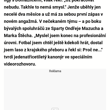
nebudu. Takhle to nemá smysl.“ Jenže uběhly jen
necelé dva měsíce a už má za sebou první zápas v
novém angažmá. V nečekaném týmu – a po boku
bývalých spoluhráčů ze Sparty Ondřeje Mazucha a
Marka Štěcha. „Myslel jsem konec na profesionální
úrovni. Fotbal jsem chtěl ještě kdekoli hrát, dostal
jsem laso z krajského přeboru a řekl si: Proč ne...“
tvrdí jedenatřicetiletý kanonýr ve speciálním
videorozhovoru.