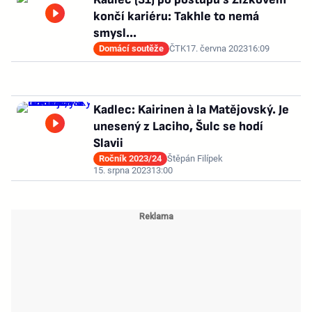
končí kariéru: Takhle to nemá
smysl...
Domácí soutěže
ČTK
17. června 2023
16:09
Kadlec: Kairinen à la Matějovský. Je
unesený z Laciho, Šulc se hodí
Slavii
Ročník 2023/24
Štěpán Filípek
15. srpna 2023
13:00