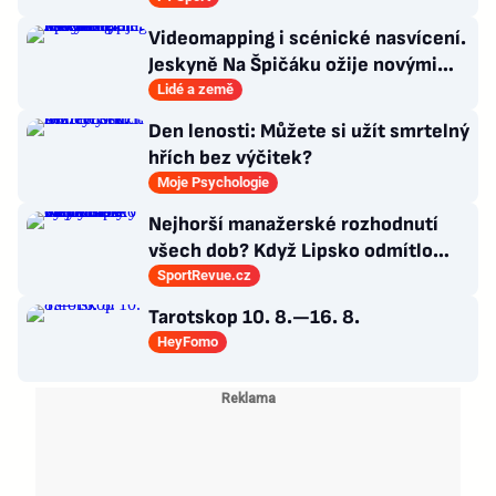
Videomapping i scénické nasvícení.
Jeskyně Na Špičáku ožije novými
technologiemi
Lidé a země
Den lenosti: Můžete si užít smrtelný
hřích bez výčitek?
Moje Psychologie
Nejhorší manažerské rozhodnutí
všech dob? Když Lipsko odmítlo
Vardyho. Prý byl už starý
SportRevue.cz
Tarotskop 10. 8.—16. 8.
HeyFomo