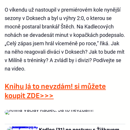
O víkendu už nastoupil v premiérovém kole nynější
sezony v Doksech a byl u výhry 2:0, o kterou se
mocně postaral brankář Štěch. Na Kadlecových
nohách se devadesát minut v kopačkách podepsalo.
„Celý zápas jsem hrál víceméně po roce,“ řiká. Jak
na něho reagovali diváci v Doksech? Jak to bude mít
v Milíně s tréninky? A zvládl by i divizi? Podívejte se
na video.
Knihu Já to nevzdám! si můžete
koupit ZDE>>>
Kadlec (31) po postupu s Žižkovem