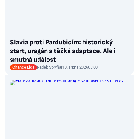
Slavia proti Pardubicím: historický
start, uragán a těžká adaptace. Ale i
smutná událost
Chance Liga
Radek Špryňar
10. srpna 2026
05:00