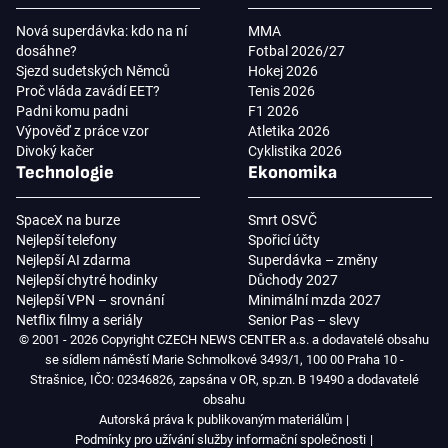
Nová superdávka: kdo na ní
MMA
dosáhne?
Fotbal 2026/27
Sjezd sudetských Němců
Hokej 2026
Proč vláda zavádí EET?
Tenis 2026
Padni komu padni
F1 2026
Výpověď z práce vzor
Atletika 2026
Divoký kačer
Cyklistika 2026
Technologie
Ekonomika
SpaceX na burze
Smrt OSVČ
Nejlepší telefony
Spořicí účty
Nejlepší AI zdarma
Superdávka – změny
Nejlepší chytré hodinky
Důchody 2027
Nejlepší VPN – srovnání
Minimální mzda 2027
Netflix filmy a seriály
Senior Pas – slevy
© 2001 - 2026 Copyright CZECH NEWS CENTER a.s. a dodavatelé obsahu
se sídlem náměstí Marie Schmolkové 3493/1, 100 00 Praha 10 -
Strašnice, IČO: 02346826, zapsána v OR, sp.zn. B 19490 a dodavatelé
obsahu
Autorská práva k publikovaným materiálům
Podmínky pro užívání služby informační společnosti