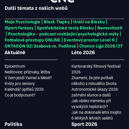
Další témata z našich webů
Moje Psychologie
|
Blesk Tlapky
|
Hráči na Blesku
|
iSport Fantasy
|
Spotřebitelské testy Blesku
|
Nemovitosti
|
Psychologika - podcast rozbíjející psychologické mýty
|
Fotbalové přestupy ONLINE
|
Eventový prostor Level 9
|
OKTAGON 92: Szabová vs. Pudilová
|
Chance Liga 2026/27
Aktuálně
Léto 2026
Epicentrum
Karlovarský filmový festival
Neštovice: příznaky, léčba
2026
V čem jezdí Yamal a Mesii?
Znamení, že jste potkali
Kvízy pro seniory
někoho z minulého života
Kalendář úplňků 2026
Astronomické úkazy 2026:
Co je bodycount?
zatmění slunce a další
Jak obléci miminko při
vysokých teplotách?
Jak na dokonalé letní mojito
6 lehkých letních salátů
Politika
Sport 2026