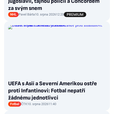
Jugoslávii, tajnou policii a Concordem
za svým snem
NHL
Pavel Bárta
10. srpna 2026
12:20
UEFA s Asií a Severní Amerikou ostře
proti Infantinovi: Fotbal nepatří
žádnému jednotlivci
Fotbal
ČTK
10. srpna 2026
11:40