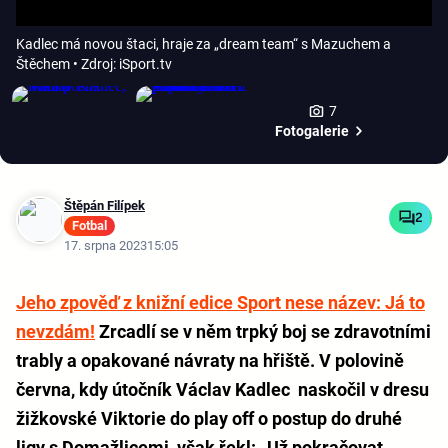
Kadlec má novou štaci, hraje za „dream team“ s Mazuchem a
Štěchem
• Zdroj: iSport.tv
7
Fotogalerie
Štěpán Filípek
2
Fotbal
17. srpna 2023
15:05
Jeho zpověď z knižní edice Sport nese název: Já to
nevzdám!
Zrcadlí se v něm trpký boj se zdravotními
trably a opakované návraty na hřiště. V polovině
června, kdy útočník Václav Kadlec naskočil v dresu
žižkovské Viktorie do play off o postup do druhé
ligy s Domažlicemi, však řekl: „Už pokračovat