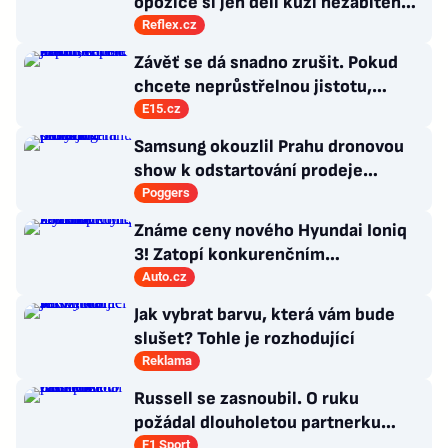
opozice si jen dělí kůži nezabitého
medvěda, systém ale nespraví
Reflex.cz
Závěť se dá snadno zrušit. Pokud
chcete neprůstřelnou jistotu,
sepište tento dokument
E15.cz
Samsung okouzlil Prahu dronovou
show k odstartování prodeje
nových produktů
Poggers
Známe ceny nového Hyundai Ioniq
3! Zatopí konkurenčním
hatchbackům?
Auto.cz
Jak vybrat barvu, která vám bude
slušet? Tohle je rozhodující
Reklama
Russell se zasnoubil. O ruku
požádal dlouholetou partnerku
Carmen
F1 Sport