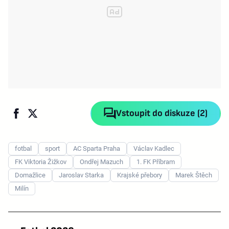
Vstoupit do diskuze (2)
fotbal
sport
AC Sparta Praha
Václav Kadlec
FK Viktoria Žižkov
Ondřej Mazuch
1. FK Příbram
Domažlice
Jaroslav Starka
Krajské přebory
Marek Štěch
Milín