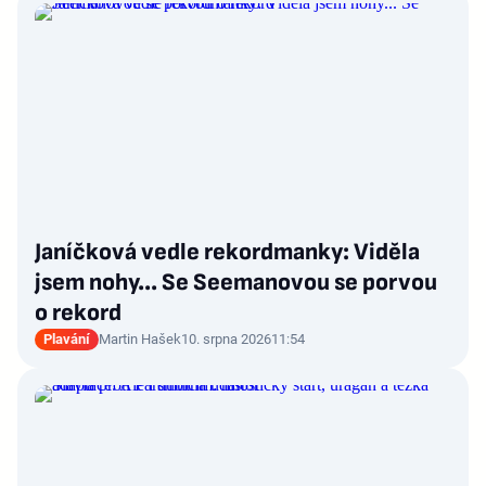
Janíčková vedle rekordmanky: Viděla
jsem nohy... Se Seemanovou se porvou
o rekord
Plavání
Martin Hašek
10. srpna 2026
11:54