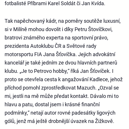
fotbalisté Příbrami Karel Soldát či Jan Kvída.
Tak napěchovaný kádr, na poměry soutěže luxusní,
si v Milíně mohou dovolit i díky Petru Štovíčkovi,
bratrovi známého experta na sportovní právo,
prezidenta Autoklubu ČR a Světové rady
motorsportu FIA Jana Šťovíčka. Jejich advokátní
kancelář je také jedním ze dvou hlavních partnerů
klubu. „Je to Petrovo hobby,“ říká Jan Šťovíček. I
proto se otevřela cesta k angažování Kadlece, jehož
příchod pomohl zprostředkovat Mazuch. „Ozval se
mi, jestli na mě může předat kontakt. Dávalo mi to
hlavu a patu, dostal jsem i krásné finanční
podmínky,“ netají autor rovné padesátky ligových
gólů, jenž má ještě drobnější úvazek na Žižkově.