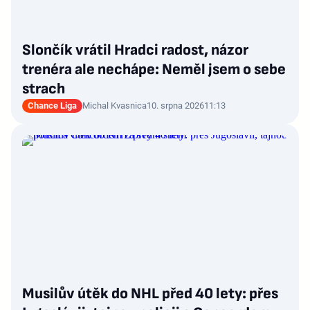
Slončík vrátil Hradci radost, názor
trenéra ale nechápe: Neměl jsem o sebe
strach
Chance Liga
Michal Kvasnica
10. srpna 2026
11:13
Musilův útěk do NHL před 40 lety: přes