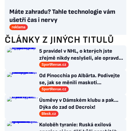
Máte zahradu? Tahle technologie vám
ušetří čas i nervy
reklama
ČLÁNKY Z JINÝCH TITULŮ
5 pravidel v NHL, o kterých jste
zřejmě nikdy neslyšeli, ale opravdu
platí
SportRevue.cz
Od Pinocchia po Albärta. Podívejte
se, jak se měnili maskoti
fotbalového mistrovství Evropy
SportRevue.cz
Úsměvy v Dámském klubu a pak…
Dýka do zad od Decroix!
Blesk.cz
Koloběh tyranie: Ruská exilová