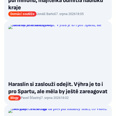
půl milionu, majitelka odmítla nabídku
kraje
Domácí soutěže
Jonáš Bartoš
7. srpna 2026
18:05
Haraslín si zaslouží odejít. Výhra je to i
pro Spartu, ale měla by ještě zareagovat
Blogy
Pavel Šťastný
7. srpna 2026
18:02