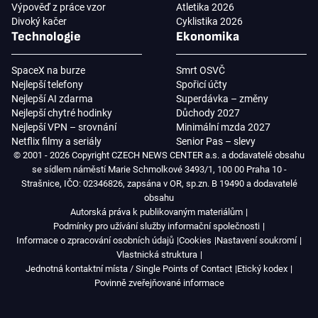
Výpověď z práce vzor
Atletika 2026
Divoký kačer
Cyklistika 2026
Technologie
Ekonomika
SpaceX na burze
Smrt OSVČ
Nejlepší telefony
Spořicí účty
Nejlepší AI zdarma
Superdávka – změny
Nejlepší chytré hodinky
Důchody 2027
Nejlepší VPN – srovnání
Minimální mzda 2027
Netflix filmy a seriály
Senior Pas – slevy
© 2001 - 2026 Copyright CZECH NEWS CENTER a.s. a dodavatelé obsahu
se sídlem náměstí Marie Schmolkové 3493/1, 100 00 Praha 10 -
Strašnice, IČO: 02346826, zapsána v OR, sp.zn. B 19490 a dodavatelé
obsahu
Autorská práva k publikovaným materiálům
Podmínky pro užívání služby informační společnosti
Informace o zpracování osobních údajů
Cookies
Nastavení soukromí
Vlastnická struktura
Jednotná kontaktní místa / Single Points of Contact
Etický kodex
Povinně zveřejňované informace