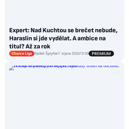
Expert: Nad Kuchtou se brečet nebude,
Haraslín si jde vydělat. A ambice na
titul? Až za rok
Chance Liga
Radek Špryňar
7. srpna 2026
15:30