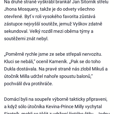
Na druhé straně vyškrábl brankář Jan Sitorník střelu
Jhona Mosquery, takže je do odvety všechno
otevřené. Byť v roli vysokého favorita zůstává
zástupce nejvyšší soutěže, jemuž Vyškov zdatně
sekundoval. Velký rozdíl mezi oběma týmy a
soutěžemi znát nebyl.
„Poměrně rychle jsme ze sebe střepali nervozitu.
Kluci se nebáli,“ ocenil Kameník. „Pak se do toho
Dukla dostávala. Na pravé straně nás zlobil Mikuš a
útočník Milla udržel nahoře spoustu balonů,“
pochválil dva protihráče.
Domácí byli na soupeře výborně takticky připraveni,
a když sólo útočníka Kevina-Prince Milly vychytal
Sirotník, mohli se těšit z udržení čistého štítu. „Jednu