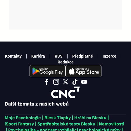
Kontakty
Kariéra
RSS
Předplatné
Inzerce
Redakce
Další témata z našich webů
Moje Psychologie
|
Blesk Tlapky
|
Hráči na Blesku
|
iSport Fantasy
|
Spotřebitelské testy Blesku
|
Nemovitosti
|
Psychologika - podcast rozbíjející psychologické mýty
|