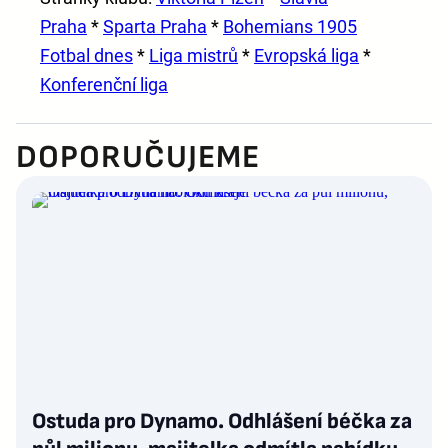
Praha
*
Sparta Praha
*
Bohemians 1905
Fotbal dnes
*
Liga mistrů
*
Evropská liga
*
Konferenční liga
DOPORUČUJEME
Ostuda pro Dynamo. Odhlášení béčka za