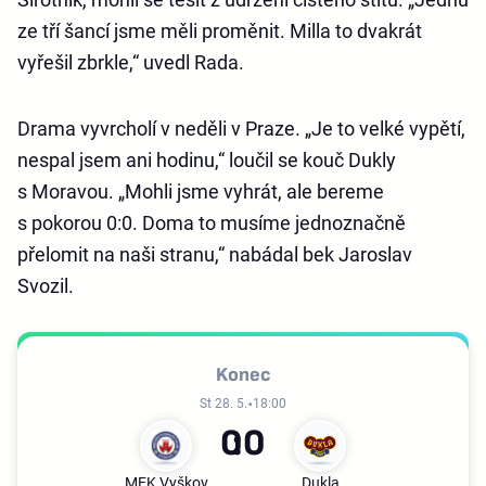
ze tří šancí jsme měli proměnit. Milla to dvakrát
vyřešil zbrkle,“ uvedl Rada.
Drama vyvrcholí v neděli v Praze. „Je to velké vypětí,
nespal jsem ani hodinu,“ loučil se kouč Dukly
s Moravou. „Mohli jsme vyhrát, ale bereme
s pokorou 0:0. Doma to musíme jednoznačně
přelomit na naši stranu,“ nabádal bek Jaroslav
Svozil.
Konec
St 28. 5.
18:00
0
0
MFK Vyškov
Dukla