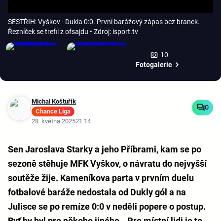
SESTŘIH: Vyškov - Dukla 0:0. První barážový zápas bez branek.
Řezníček se trefil z ofsajdu
• Zdroj: isport.tv
10
Fotogalerie
Michal Koštuřík
0
Chance Liga
28. května 2025
21:14
Sen Jaroslava Starky a jeho Příbrami, kam se po
sezoně stěhuje MFK Vyškov, o návratu do nejvyšší
soutěže žije. Kameníkova parta v prvním duelu
fotbalové baráže nedostala od Dukly gól a na
Julisce se po remíze 0:0 v neděli popere o postup.
Byť by byl pro někoho jiného. „Pro místní lidi je to