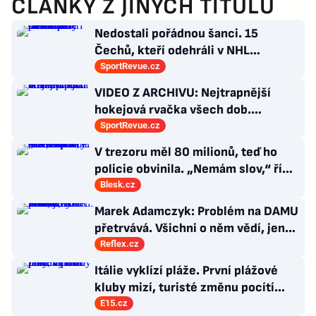
ČLÁNKY Z JINÝCH TITULŮ
Nedostali pořádnou šanci. 15
Čechů, kteří odehráli v NHL
maximálně dva zápasy
SportRevue.cz
VIDEO Z ARCHIVU: Nejtrapnější
hokejová rvačka všech dob.
Nepadla v ní ani rána
SportRevue.cz
V trezoru měl 80 milionů, teď ho
policie obvinila. „Nemám slov,“ říká
exšéf Správy železnic
Blesk.cz
Marek Adamczyk: Problém na DAMU
přetrvává. Všichni o něm vědí, jen
moc nevědí, co s ním
Reflex.cz
Itálie vyklízí pláže. První plážové
kluby mizí, turisté změnu pocítí
brzy
E15.cz