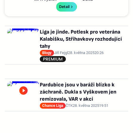
Detail
Liga je jinde. Potlesk pro veterána
Kalabišku, Střihavkovy rozhodující
tahy
Blogy
Jiří Fejgl
28. května 2025
20:26
Pardubice jsou v baráži blízko k
záchraně. Dukla s Vyškovem jen
remizovala, VAR v akci
Chance Liga
ČTK
28. května 2025
19:51