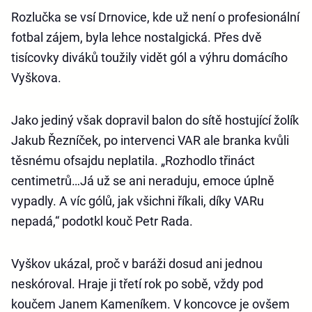
Rozlučka se vsí Drnovice, kde už není o profesionální
fotbal zájem, byla lehce nostalgická. Přes dvě
tisícovky diváků toužily vidět gól a výhru domácího
Vyškova.
Jako jediný však dopravil balon do sítě hostující žolík
Jakub Řezníček, po intervenci VAR ale branka kvůli
těsnému ofsajdu neplatila. „Rozhodlo třináct
centimetrů…Já už se ani neraduju, emoce úplně
vypadly. A víc gólů, jak všichni říkali, díky VARu
nepadá,“ podotkl kouč Petr Rada.
Vyškov ukázal, proč v baráži dosud ani jednou
neskóroval. Hraje ji třetí rok po sobě, vždy pod
koučem Janem Kameníkem. V koncovce je ovšem