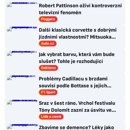
Robert Pattinson oživí kontroverzní
televizní fenomén
Poggers
Další klasická corvette s dobrými
jízdními vlastnostmi? Mitsuoka
znovu využije legendární MX-5
Auto.cz
Jak vybrat barvu, která vám bude
slušet? Tohle je rozhodující
Reklama
Problémy Cadillacu s brzdami
souvisí podle Bottase s jejich
chlazením
F1 Sport
Sraz v šest ráno. Vrchol festivalu
Tóny Dolomit zazní za úsvitu ve
3000 metrech
Lidé a země
Zbavíme se demence? Léky jako