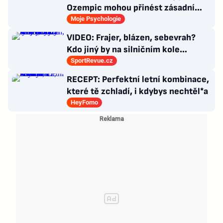
Ozempic mohou přinést zásadní
průlom v léčbě Alzheimerovy
Moje Psychologie
choroby
VIDEO: Frajer, blázen, sebevrah?
Kdo jiný by na silničním kole
dokázal tyhle triky?
SportRevue.cz
RECEPT: Perfektní letní kombinace,
které tě zchladí, i kdybys nechtěl*a
HeyFomo