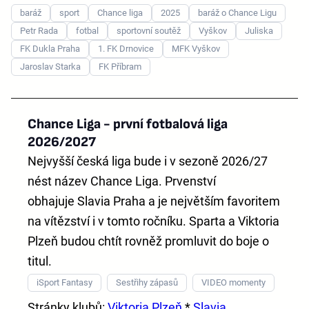
baráž
sport
Chance liga
2025
baráž o Chance Ligu
Petr Rada
fotbal
sportovní soutěž
Vyškov
Juliska
FK Dukla Praha
1. FK Drnovice
MFK Vyškov
Jaroslav Starka
FK Příbram
Chance Liga - první fotbalová liga
2026/2027
Nejvyšší česká liga bude i v sezoně 2026/27
nést název
Chance Liga
. Prvenství
obhajuje
Slavia Praha
a je největším favoritem
na vítězství i v tomto ročníku. Sparta a Viktoria
Plzeň budou chtít rovněž promluvit do boje o
titul.
iSport Fantasy
Sestřihy zápasů
VIDEO momenty
Stránky klubů:
Viktoria Plzeň
*
Slavia