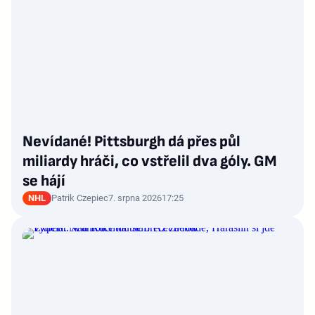
Nevídané! Pittsburgh dá přes půl
miliardy hráči, co vstřelil dva góly. GM
se hájí
NHL
Patrik Czepiec
7. srpna 2026
17:25