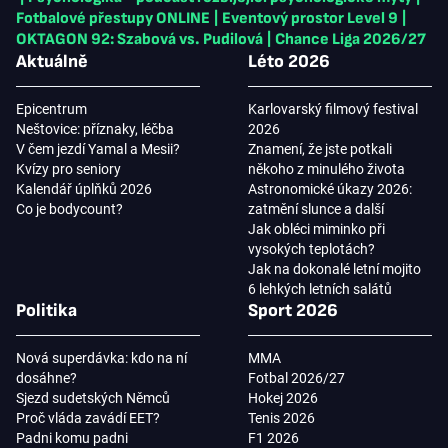
Fotbalové přestupy ONLINE
|
Eventový prostor Level 9
|
OKTAGON 92: Szabová vs. Pudilová
|
Chance Liga 2026/27
Aktuálně
Léto 2026
Epicentrum
Karlovarský filmový festival
Neštovice: příznaky, léčba
2026
V čem jezdí Yamal a Mesii?
Znamení, že jste potkali
Kvízy pro seniory
někoho z minulého života
Kalendář úplňků 2026
Astronomické úkazy 2026:
Co je bodycount?
zatmění slunce a další
Jak obléci miminko při
vysokých teplotách?
Jak na dokonalé letní mojito
6 lehkých letních salátů
Politika
Sport 2026
Nová superdávka: kdo na ní
MMA
dosáhne?
Fotbal 2026/27
Sjezd sudetských Němců
Hokej 2026
Proč vláda zavádí EET?
Tenis 2026
Padni komu padni
F1 2026