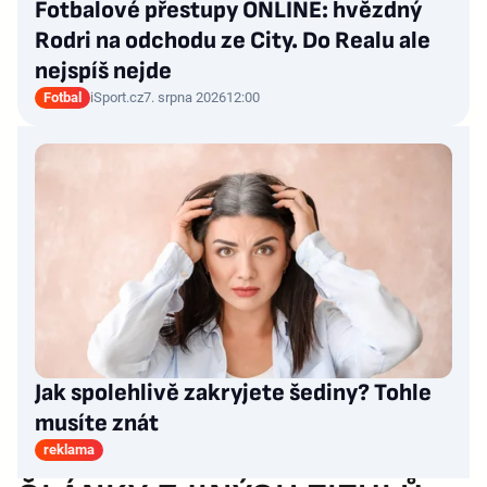
Fotbalové přestupy ONLINE: hvězdný
Rodri na odchodu ze City. Do Realu ale
nejspíš nejde
Fotbal
iSport.cz
7. srpna 2026
12:00
Jak spolehlivě zakryjete šediny? Tohle
musíte znát
reklama