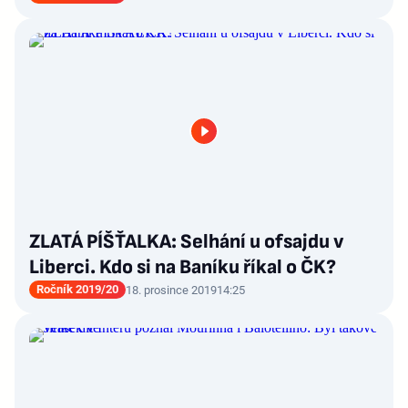
ZLATÁ PÍŠŤALKA: Selhání u ofsajdu v
Liberci. Kdo si na Baníku říkal o ČK?
Ročník 2019/20
18. prosince 2019
14:25