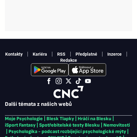
Kontakty
Kariéra
RSS
Předplatné
Inzerce
Redakce
Další témata z našich webů
Moje Psychologie
|
Blesk Tlapky
|
Hráči na Blesku
|
iSport Fantasy
|
Spotřebitelské testy Blesku
|
Nemovitosti
|
Psychologika - podcast rozbíjející psychologické mýty
|