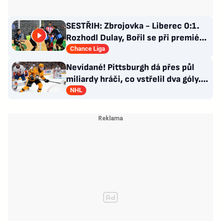
SESTŘIH: Zbrojovka - Liberec 0:1.
Rozhodl Dulay, Bořil se při premiéře
za Slovan zranil
Chance Liga
Nevídané! Pittsburgh dá přes půl
miliardy hráči, co vstřelil dva góly.
GM se hájí
NHL