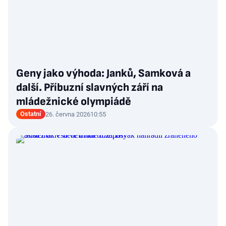
Geny jako výhoda: Janků, Samková a
další. Příbuzní slavných září na
mládežnické olympiádě
Ostatní
26. června 2026
10:55