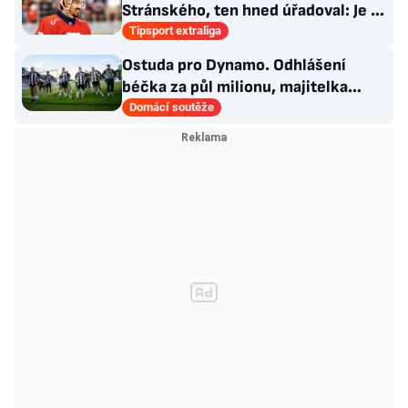
Stránského, ten hned úřadoval: Je to
pro mě úplně nové…
Tipsport extraliga
Ostuda pro Dynamo. Odhlášení
béčka za půl milionu, majitelka
odmítla nabídku kraje
Domácí soutěže