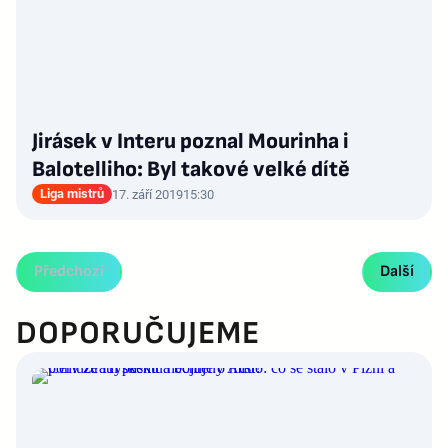
Jirásek v Interu poznal Mourinha i
Balotelliho: Byl takové velké dítě
Liga mistrů
17. září 2019
15:30
Předchozí
Další
DOPORUČUJEME