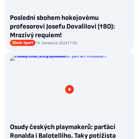
Poslední sbohem hokejovému
profesorovi Josefu Dovalilovi (†80):
Mrazivý requiem!
Blesk Sport
19. července 2024
17:55
Osudy českých playmakerů: parťáci
Ronalda i Balotelliho. Taky potížista