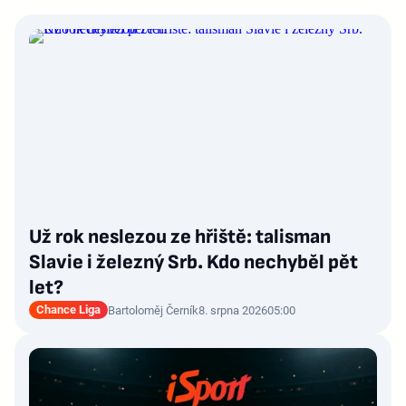
Už rok neslezou ze hřiště: talisman
Slavie i železný Srb. Kdo nechyběl pět
let?
Chance Liga
Bartoloměj Černík
8. srpna 2026
05:00