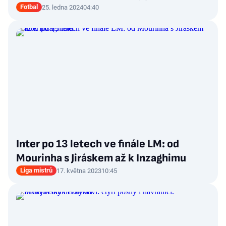
Fotbal
25. ledna 2024
04:40
Inter po 13 letech ve finále LM: od
Mourinha s Jiráskem až k Inzaghimu
Liga mistrů
17. května 2023
10:45