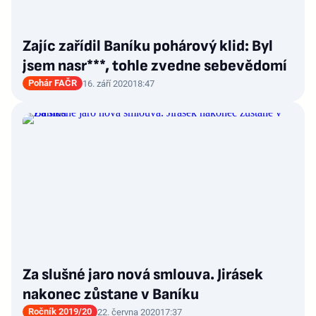
Zajíc zařídil Baníku pohárový klid: Byl
jsem nasr***, tohle zvedne sebevědomí
Pohár FAČR
16. září 2020
18:47
Za slušné jaro nová smlouva. Jirásek
nakonec zůstane v Baníku
Ročník 2019/20
22. června 2020
17:37