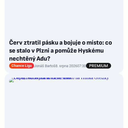
Červ ztratil pásku a bojuje o místo: co
se stalo v Plzni a pomůže Hyskému
nechtěný Adu?
Chance Liga
Jonáš Bartoš
8. srpna 2026
07:30