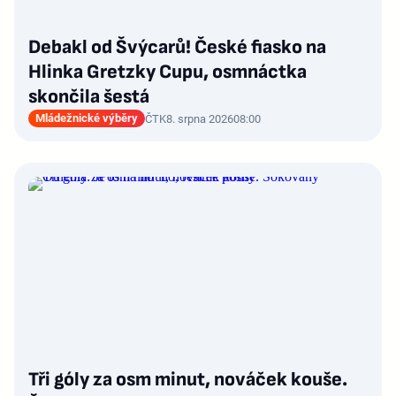
Debakl od Švýcarů! České fiasko na
Hlinka Gretzky Cupu, osmnáctka
skončila šestá
Mládežnické výběry
ČTK
8. srpna 2026
08:00
Tři góly za osm minut, nováček kouše.