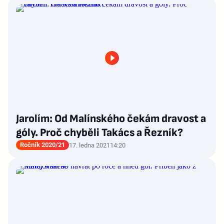
Jarolím: Od Malínského čekám dravost a
góly. Proč chyběli Takács a Řezník?
Ročník 2020/21
17. ledna 2021
14:20