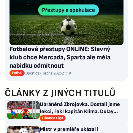
Fotbalové přestupy ONLINE: Slavný
klub chce Mercada, Sparta ale měla
nabídku odmítnout
Fotbal
iSport.cz
7. srpna 2026
21:19
ČLÁNKY Z JINÝCH TITULŮ
Ubráněná Zbrojovka. Dostali jsme
lekci, řekl kapitán Klíma. Dulay
překonal kamaráda
Chance Liga
Mistr v premiéře ukázal i