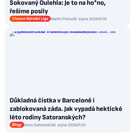
Šokovaný Oulehla: Je to na ho*no,
řešíme posily
Chance Národní Liga
Martin Pešout
8. srpna 2026
09:00
Důkladná čistka v Barceloně i
zablokovaná záda. Jak vypadá hektické
léto rodiny Satoranských?
Blogy
Anna Satoranská
8. srpna 2026
05:00