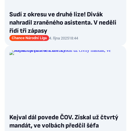
Sudí z okresu ve druhé lize! Divák
nahradil zraněného asistenta. V neděli
řídí tři zápasy
Chance Národní Liga
4. října 2025
18:44
Kejval dál povede ČOV. Získal už čtvrtý
mandát, ve volbách předčil šéfa