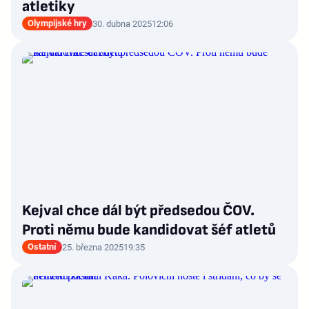
atletiky
Olympijské hry
30. dubna 2025
12:06
Kejval chce dál být předsedou ČOV.
Proti němu bude kandidovat šéf atletů
Ostatní
25. března 2025
19:35