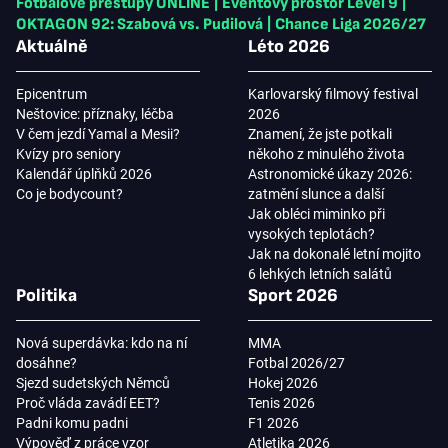
Fotbalové přestupy ONLINE
|
Eventový prostor Level 9
|
OKTAGON 92: Szabová vs. Pudilová
|
Chance Liga 2026/27
Aktuálně
Léto 2026
Epicentrum
Karlovarský filmový festival
Neštovice: příznaky, léčba
2026
V čem jezdí Yamal a Mesii?
Znamení, že jste potkali
Kvízy pro seniory
někoho z minulého života
Kalendář úplňků 2026
Astronomické úkazy 2026:
Co je bodycount?
zatmění slunce a další
Jak obléci miminko při
vysokých teplotách?
Jak na dokonalé letní mojito
6 lehkých letních salátů
Politika
Sport 2026
Nová superdávka: kdo na ní
MMA
dosáhne?
Fotbal 2026/27
Sjezd sudetských Němců
Hokej 2026
Proč vláda zavádí EET?
Tenis 2026
Padni komu padni
F1 2026
Výpověď z práce vzor
Atletika 2026