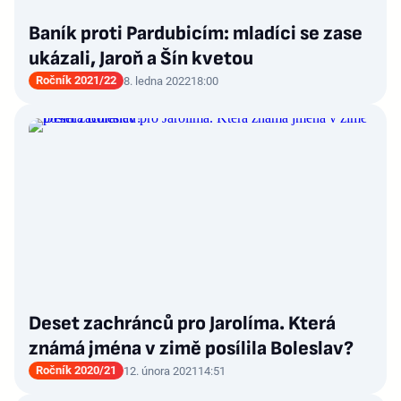
Baník proti Pardubicím: mladíci se zase
ukázali, Jaroň a Šín kvetou
Ročník 2021/22
8. ledna 2022
18:00
Deset zachránců pro Jarolíma. Která
známá jména v zimě posílila Boleslav?
Ročník 2020/21
12. února 2021
14:51