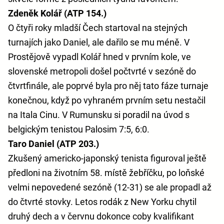
Zdeněk Kolář (ATP 154.)
O čtyři roky mladší Čech startoval na stejných
turnajích jako Daniel, ale dařilo se mu méně. V
Prostějově vypadl Kolář hned v prvním kole, ve
slovenské metropoli došel počtvrté v sezóně do
čtvrtfinále, ale poprvé byla pro něj tato fáze turnaje
konečnou, když po vyhraném prvním setu nestačil
na Itala Cinu. V Rumunsku si poradil na úvod s
belgickým tenistou Palosim 7:5, 6:0.
Taro Daniel (ATP 203.)
Zkušený americko-japonský tenista figuroval ještě
předloni na životním 58. místě žebříčku, po loňské
velmi nepovedené sezóně (12-31) se ale propadl až
do čtvrté stovky. Letos rodák z New Yorku chytil
druhý dech a v červnu dokonce coby kvalifikant