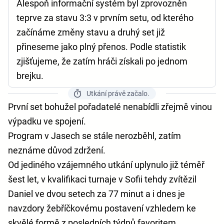
Alespoň informační systém byl zprovozněn
teprve za stavu 3:3 v prvním setu, od kterého
začínáme změny stavu a druhý set již
přineseme jako plný přenos. Podle statistik
zjišťujeme, že zatím hráči získali po jednom
brejku.
Utkání právě začalo.
První set bohužel pořadatelé nenabídli zřejmě vinou
výpadku ve spojení.
Program v Jasech se stále nerozběhl, zatím
neznáme důvod zdržení.
Od jediného vzájemného utkání uplynulo již téměř
šest let, v kvalifikaci turnaje v Sofii tehdy zvítězil
Daniel ve dvou setech za 77 minut a i dnes je
navzdory žebříčkovému postavení vzhledem ke
skvělé formě z posledních týdnů favoritem.