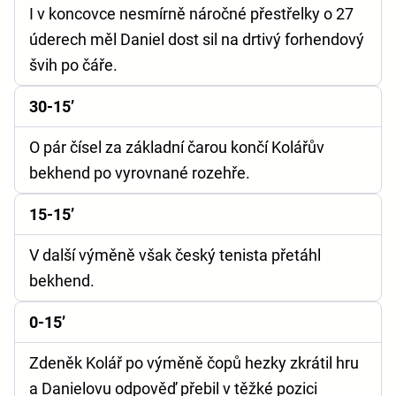
I v koncovce nesmírně náročné přestřelky o 27
úderech měl Daniel dost sil na drtivý forhendový
švih po čáře.
30-15’
O pár čísel za základní čarou končí Kolářův
bekhend po vyrovnané rozehře.
15-15’
V další výměně však český tenista přetáhl
bekhend.
0-15’
Zdeněk Kolář po výměně čopů hezky zkrátil hru
a Danielovu odpověď přebil v těžké pozici