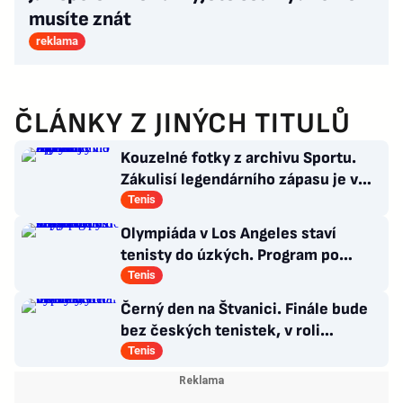
musíte znát
reklama
ČLÁNKY Z JINÝCH TITULŮ
Kouzelné fotky z archivu Sportu.
Zákulisí legendárního zápasu je v
Síni slávy na Štvanici
Tenis
Olympiáda v Los Angeles staví
tenisty do úzkých. Program po
Wimbledonu mnohé z nich nepotěší
Tenis
Černý den na Štvanici. Finále bude
bez českých tenistek, v roli
favoritek vypadly
Tenis