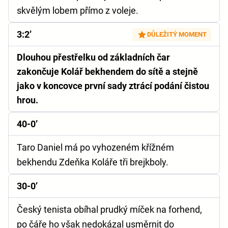
skvělým lobem přímo z voleje.
3:2’
DŮLEŽITÝ MOMENT
Dlouhou přestřelku od základních čar
zakončuje Kolář bekhendem do sítě a stejně
jako v koncovce první sady ztrácí podání čistou
hrou.
40-0’
Taro Daniel má po vyhozeném křížném
bekhendu Zdeňka Koláře tři brejkboly.
30-0’
Český tenista obíhal prudký míček na forhend,
po čáře ho však nedokázal usměrnit do