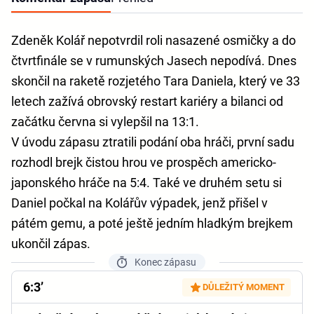
Zdeněk Kolář nepotvrdil roli nasazené osmičky a do
čtvrtfinále se v rumunských Jasech nepodívá. Dnes
skončil na raketě rozjetého Tara Daniela, který ve 33
letech zažívá obrovský restart kariéry a bilanci od
začátku června si vylepšil na 13:1.
V úvodu zápasu ztratili podání oba hráči, první sadu
rozhodl brejk čistou hrou ve prospěch americko-
japonského hráče na 5:4. Také ve druhém setu si
Daniel počkal na Kolářův výpadek, jenž přišel v
pátém gemu, a poté ještě jedním hladkým brejkem
ukončil zápas.
Konec zápasu
6:3’
DŮLEŽITÝ MOMENT