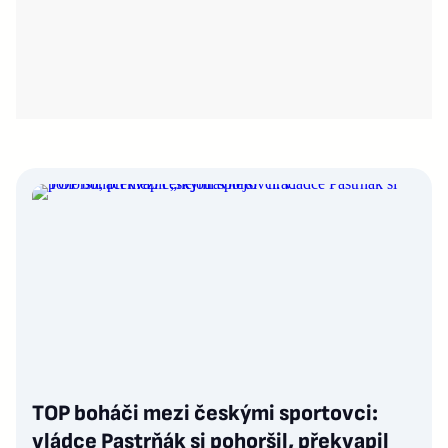
TOP boháči mezi českými sportovci:
vládce Pastrňák si pohoršil, překvapil