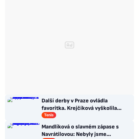
Další derby v Praze ovládla
favoritka. Krejčíková vyškolila
Šalkovou, zbytek Češek ale smutní
Tenis
Mandlíková o slavném zápase s
Navrátilovou: Nebyly jsme