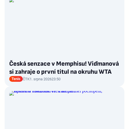
Česká senzace v Memphisu! Viďmanová
si zahraje o první titul na okruhu WTA
Tenis
ČTK
1. srpna 2026
23:50