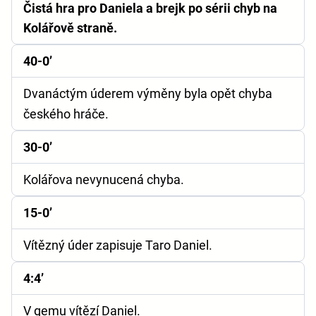
Čistá hra pro Daniela a brejk po sérii chyb na
Kolářově straně.
40-0’
Dvanáctým úderem výměny byla opět chyba
českého hráče.
30-0’
Kolářova nevynucená chyba.
15-0’
Vítězný úder zapisuje Taro Daniel.
4:4’
V gemu vítězí Daniel.