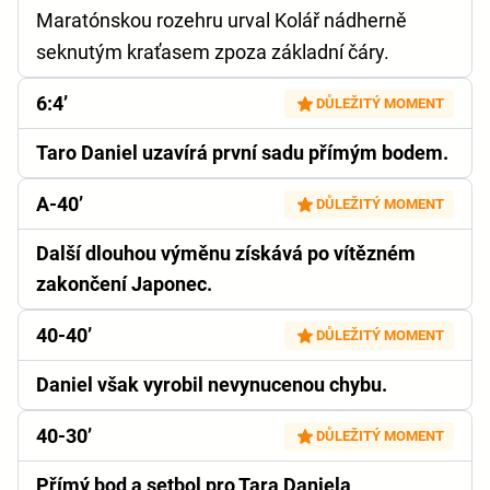
Maratónskou rozehru urval Kolář nádherně
seknutým kraťasem zpoza základní čáry.
6:4’
DŮLEŽITÝ MOMENT
Taro Daniel uzavírá první sadu přímým bodem.
A-40’
DŮLEŽITÝ MOMENT
Další dlouhou výměnu získává po vítězném
zakončení Japonec.
40-40’
DŮLEŽITÝ MOMENT
Daniel však vyrobil nevynucenou chybu.
40-30’
DŮLEŽITÝ MOMENT
Přímý bod a setbol pro Tara Daniela