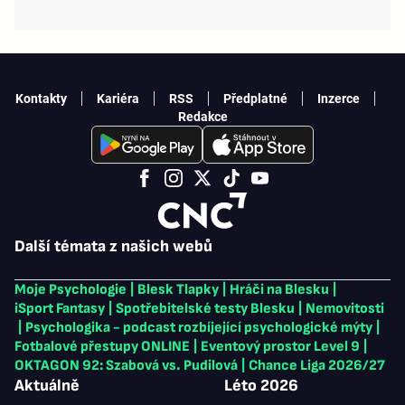
Kontakty
Kariéra
RSS
Předplatné
Inzerce
Redakce
Další témata z našich webů
Moje Psychologie
|
Blesk Tlapky
|
Hráči na Blesku
|
iSport Fantasy
|
Spotřebitelské testy Blesku
|
Nemovitosti
|
Psychologika - podcast rozbíjející psychologické mýty
|
Fotbalové přestupy ONLINE
|
Eventový prostor Level 9
|
OKTAGON 92: Szabová vs. Pudilová
|
Chance Liga 2026/27
Aktuálně
Léto 2026