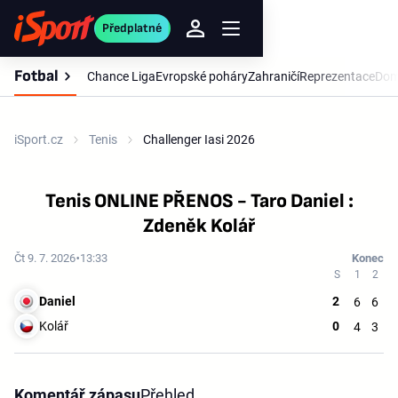
Předplatné
Fotbal
Chance Liga
Evropské poháry
Zahraničí
Reprezentace
Dom
iSport.cz
Tenis
Challenger Iasi 2026
Tenis ONLINE PŘENOS - Taro Daniel :
Zdeněk Kolář
Čt 9. 7. 2026
13:33
Konec
Daniel
2
6
6
Kolář
0
4
3
Komentář zápasu
Přehled