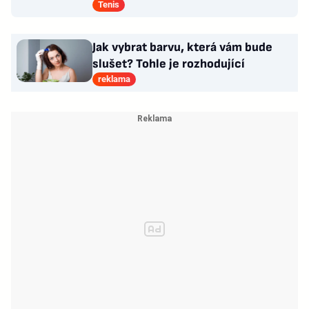
připravené. Příště přiveze dceru
Tenis
Jak vybrat barvu, která vám bude
slušet? Tohle je rozhodující
reklama