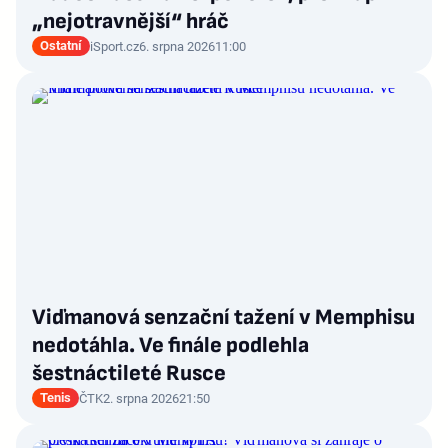
„nejotravnější“ hráč
Ostatní
iSport.cz
6. srpna 2026
11:00
Viďmanová senzační tažení v Memphisu
nedotáhla. Ve finále podlehla
šestnáctileté Rusce
Tenis
ČTK
2. srpna 2026
21:50