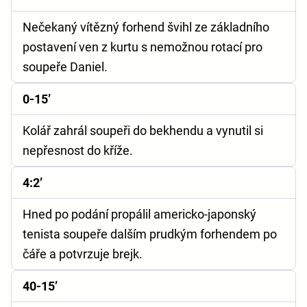
Nečekaný vítězný forhend švihl ze základního
postavení ven z kurtu s nemožnou rotací pro
soupeře Daniel.
0-15’
Kolář zahrál soupeři do bekhendu a vynutil si
nepřesnost do kříže.
4:2’
Hned po podání propálil americko-japonský
tenista soupeře dalším prudkým forhendem po
čáře a potvrzuje brejk.
40-15’