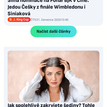
Silná nominace na Pohár BJK v Číně.
Jedou Češky z finále Wimbledonu i
Siniaková
B. J. King Cup
ČTK
31. července 2026
10:40
Načíst další články
Jak spolehlivě zakryjete šediny? Tohle