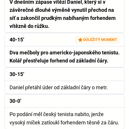
V dnešním zápase vítězí Daniel, který si v
závěrečné dlouhé výměně vynutil přechod na
síť a zakončil prudkým nabíhaným forhendem
vítězně do růžku.
40-15’
DŮLEŽITÝ MOMENT
Dva mečboly pro americko-japonského tenistu.
Kolář přestřeluje forhend od základní čáry.
30-15’
Daniel přetáhl úder od základní čáry o metr.
30-0’
Po podání měl český tenista nabito, jenže
vysoký míček zatloukl forhendem těsně za čáru.