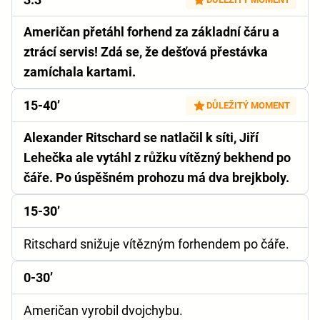
Američan přetáhl forhend za základní čáru a
ztrácí servis! Zdá se, že dešťová přestávka
zamíchala kartami.
15-40’
DŮLEŽITÝ MOMENT
Alexander Ritschard se natlačil k síti, Jiří
Lehečka ale vytáhl z růžku vítězný bekhend po
čáře. Po úspěšném prohozu má dva brejkboly.
15-30’
Ritschard snižuje vítězným forhendem po čáře.
0-30’
Američan vyrobil dvojchybu.