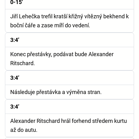
0-15’
Jiří Lehečka trefil kratší křižný vítězný bekhend k
boční čáře a zase míří do vedení.
3:4’
Konec přestávky, podávat bude Alexander
Ritschard.
3:4’
Následuje přestávka a výměna stran.
3:4’
Alexander Ritschard hrál forhend středem kurtu
až do autu.