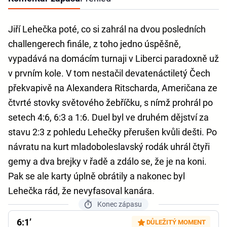
Jiří Lehečka poté, co si zahrál na dvou posledních
challengerech finále, z toho jedno úspěšně,
vypadává na domácím turnaji v Liberci paradoxně už
v prvním kole. V tom nestačil devatenáctiletý Čech
překvapivě na Alexandera Ritscharda, Američana ze
čtvrté stovky světového žebříčku, s nímž prohrál po
setech 4:6, 6:3 a 1:6. Duel byl ve druhém dějství za
stavu 2:3 z pohledu Lehečky přerušen kvůli dešti. Po
návratu na kurt mladoboleslavský rodák uhrál čtyři
gemy a dva brejky v řadě a zdálo se, že je na koni.
Pak se ale karty úplně obrátily a nakonec byl
Lehečka rád, že nevyfasoval kanára.
Konec zápasu
6:1’
DŮLEŽITÝ MOMENT