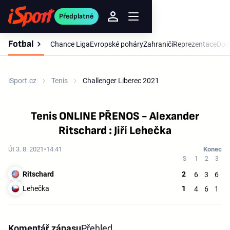
Předplatné
Fotbal
Chance Liga
Evropské poháry
Zahraničí
Reprezentace
Dom
iSport.cz
Tenis
Challenger Liberec 2021
Tenis ONLINE PŘENOS - Alexander
Ritschard : Jiří Lehečka
Út 3. 8. 2021
14:41
Konec
Ritschard
2
6
3
6
Lehečka
1
4
6
1
Komentář zápasu
Přehled