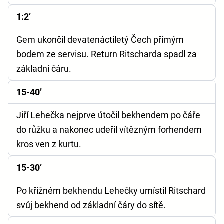
1:2’
Gem ukončil devatenáctiletý Čech přímým
bodem ze servisu. Return Ritscharda spadl za
základní čáru.
15-40’
Jiří Lehečka nejprve útočil bekhendem po čáře
do růžku a nakonec udeřil vítězným forhendem
kros ven z kurtu.
15-30’
Po křižném bekhendu Lehečky umístil Ritschard
svůj bekhend od základní čáry do sítě.