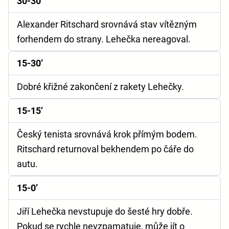
30-30’
Alexander Ritschard srovnává stav vítězným
forhendem do strany. Lehečka nereagoval.
15-30’
Dobré křižné zakončení z rakety Lehečky.
15-15’
Český tenista srovnává krok přímým bodem.
Ritschard returnoval bekhendem po čáře do
autu.
15-0’
Jiří Lehečka nevstupuje do šesté hry dobře.
Pokud se rychle nevzpamatuje, může jít o