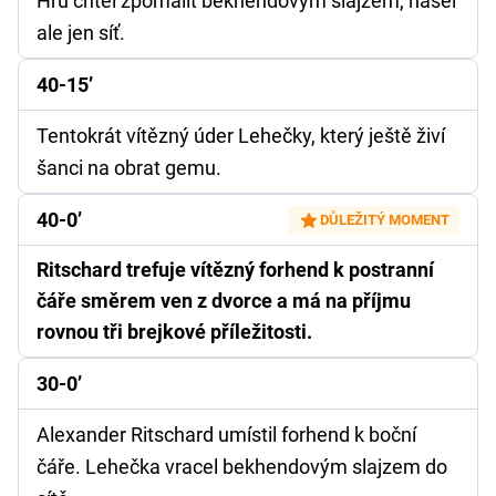
Hru chtěl zpomalit bekhendovým slajzem, našel
ale jen síť.
40-15’
Tentokrát vítězný úder Lehečky, který ještě živí
šanci na obrat gemu.
40-0’
DŮLEŽITÝ MOMENT
Ritschard trefuje vítězný forhend k postranní
čáře směrem ven z dvorce a má na příjmu
rovnou tři brejkové příležitosti.
30-0’
Alexander Ritschard umístil forhend k boční
čáře. Lehečka vracel bekhendovým slajzem do