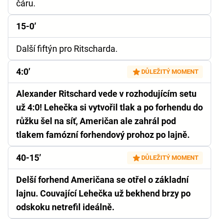
čáru.
15-0’
Další fiftýn pro Ritscharda.
4:0’
DŮLEŽITÝ MOMENT
Alexander Ritschard vede v rozhodujícím setu
už 4:0! Lehečka si vytvořil tlak a po forhendu do
růžku šel na síť, Američan ale zahrál pod
tlakem famózní forhendový prohoz po lajně.
40-15’
DŮLEŽITÝ MOMENT
Delší forhend Američana se otřel o základní
lajnu. Couvající Lehečka už bekhend brzy po
odskoku netrefil ideálně.