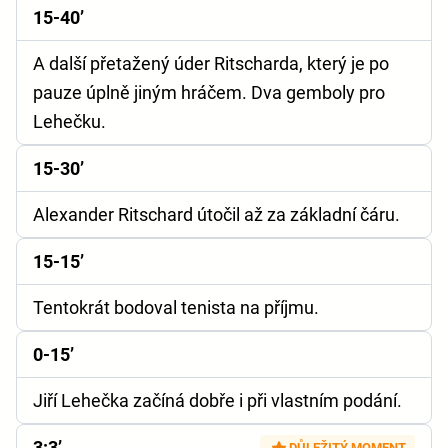
15-40’
A další přetažený úder Ritscharda, který je po
pauze úplně jiným hráčem. Dva gemboly pro
Lehečku.
15-30’
Alexander Ritschard útočil až za základní čáru.
15-15’
Tentokrát bodoval tenista na příjmu.
0-15’
Jiří Lehečka začíná dobře i při vlastním podání.
3:3’
DŮLEŽITÝ MOMENT