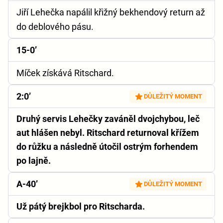
Jiří Lehečka napálil křižný bekhendový return až
do deblového pásu.
15-0’
Míček získává Ritschard.
2:0’
DŮLEŽITÝ MOMENT
Druhý servis Lehečky zaváněl dvojchybou, leč
aut hlášen nebyl. Ritschard returnoval křížem
do růžku a následně útočil ostrým forhendem
po lajně.
A-40’
DŮLEŽITÝ MOMENT
Už pátý brejkbol pro Ritscharda.