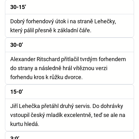
30-15’
Dobrý forhendový útok i na straně Lehečky,
který pálil přesně k základní čáře.
30-0’
Alexander Ritschard přitlačil tvrdým forhendem
do strany a následně hrál vítěznou verzi
forhendu kros k růžku dvorce.
15-0’
Jiří Lehečka přetáhl druhý servis. Do dohrávky
vstoupil český mladík excelentně, teď se ale na
kurtu hledá.
3:0’