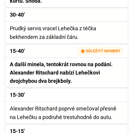
kurtu. Shoda.
30-40’
Prudký servis vracel Lehečka z téčka
bekhendem za základní čáru.
15-40’
DŮLEŽITÝ MOMENT
A další minela, tentokrát rovnou na podání.
Alexander Ritschard nabízí Lehečkovi
dvojchybou dva brejkboly.
15-30’
Alexander Ritschard poprvé smečoval přesně
na Lehečku a podruhé trestuhodně do autu.
15-15’