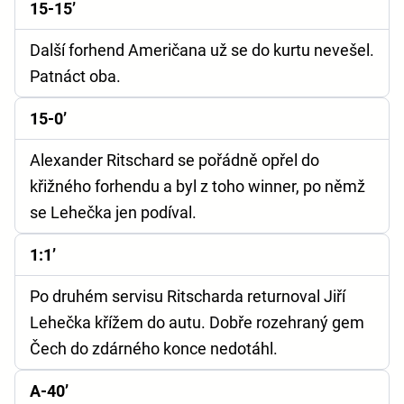
15-15’
Další forhend Američana už se do kurtu nevešel.
Patnáct oba.
15-0’
Alexander Ritschard se pořádně opřel do
křižného forhendu a byl z toho winner, po němž
se Lehečka jen podíval.
1:1’
Po druhém servisu Ritscharda returnoval Jiří
Lehečka křížem do autu. Dobře rozehraný gem
Čech do zdárného konce nedotáhl.
A-40’