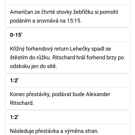
Američan ze čtvrté stovky žebříčku si pomohl
podáním a srovnává na 15:15.
0-15’
Křižný forhendový return Lehečky spadl se
štěstím do růžku. Ritschard hrál forhend brzy po
odskoku jen do sítě.
1:2’
Konec přestávky, podávat bude Alexander
Ritschard.
1:2’
Následuje přestávka a výměna stran.