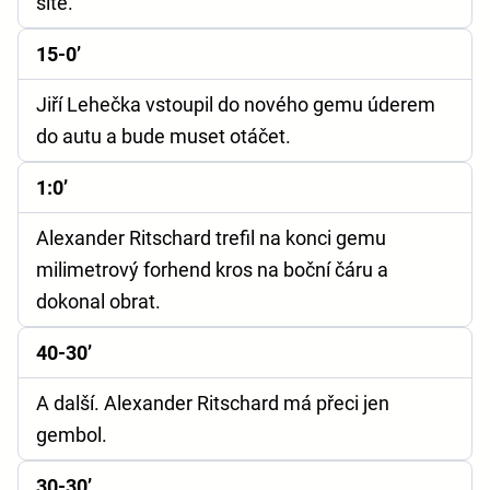
sítě.
15-0’
Jiří Lehečka vstoupil do nového gemu úderem
do autu a bude muset otáčet.
1:0’
Alexander Ritschard trefil na konci gemu
milimetrový forhend kros na boční čáru a
dokonal obrat.
40-30’
A další. Alexander Ritschard má přeci jen
gembol.
30-30’