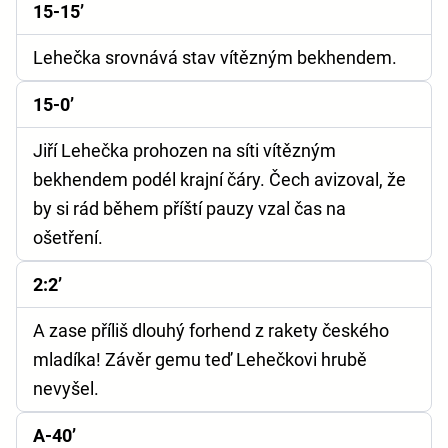
15-15’
Lehečka srovnává stav vítězným bekhendem.
15-0’
Jiří Lehečka prohozen na síti vítězným
bekhendem podél krajní čáry. Čech avizoval, že
by si rád během příští pauzy vzal čas na
ošetření.
2:2’
A zase příliš dlouhý forhend z rakety českého
mladíka! Závěr gemu teď Lehečkovi hrubě
nevyšel.
A-40’