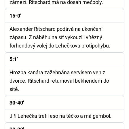
zámezí. Ritschard má na dosah mečboly.
15-0’
Alexander Ritschard podává na ukončení
zápasu. Z náběhu na síť vykouzlil vítězný
forhendový volej do Lehečkova protipohybu.
5:1’
Hrozba kanára zažehnána servisem ven z
dvorce. Ritschard returnoval bekhendem do
sítě.
30-40’
Jiří Lehečka trefil eso na téčko a má gembol.