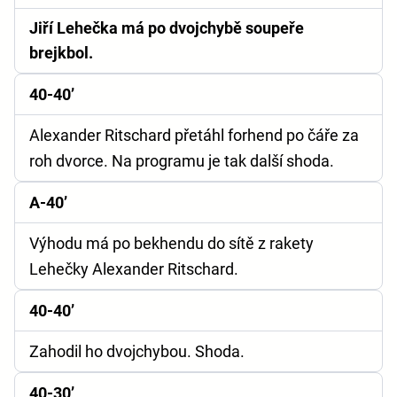
Jiří Lehečka má po dvojchybě soupeře
brejkbol.
40-40’
Alexander Ritschard přetáhl forhend po čáře za
roh dvorce. Na programu je tak další shoda.
A-40’
Výhodu má po bekhendu do sítě z rakety
Lehečky Alexander Ritschard.
40-40’
Zahodil ho dvojchybou. Shoda.
40-30’