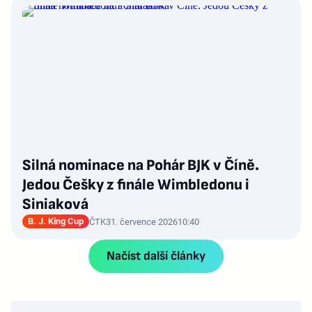
Silná nominace na Pohár BJK v Číně.
Jedou Češky z finále Wimbledonu i
Siniaková
B. J. King Cup
ČTK
31. července 2026
10:40
Načíst další články