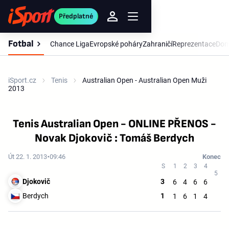
Předplatné
Fotbal
Chance Liga
Evropské poháry
Zahraničí
Reprezentace
Dom
iSport.cz
Tenis
Australian Open - Australian Open Muži
2013
Tenis Australian Open - ONLINE PŘENOS -
Novak Djokovič : Tomáš Berdych
Út 22. 1. 2013
09:46
Konec
Djokovič
3
6
4
6
6
Berdych
1
1
6
1
4