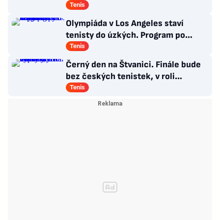
Síni slávy na Štvanici
Tenis
Olympiáda v Los Angeles staví
tenisty do úzkých. Program po
Wimbledonu mnohé z nich nepotěší
Tenis
Černý den na Štvanici. Finále bude
bez českých tenistek, v roli
favoritek vypadly
Tenis