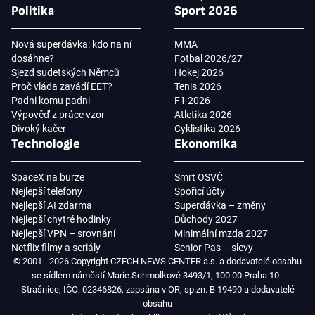
Politika
Sport 2026
Nová superdávka: kdo na ní
MMA
dosáhne?
Fotbal 2026/27
Sjezd sudetských Němců
Hokej 2026
Proč vláda zavádí EET?
Tenis 2026
Padni komu padni
F1 2026
Výpověď z práce vzor
Atletika 2026
Divoký kačer
Cyklistika 2026
Technologie
Ekonomika
SpaceX na burze
Smrt OSVČ
Nejlepší telefony
Spořicí účty
Nejlepší AI zdarma
Superdávka – změny
Nejlepší chytré hodinky
Důchody 2027
Nejlepší VPN – srovnání
Minimální mzda 2027
Netflix filmy a seriály
Senior Pas – slevy
© 2001 - 2026 Copyright CZECH NEWS CENTER a.s. a dodavatelé obsahu
se sídlem náměstí Marie Schmolkové 3493/1, 100 00 Praha 10 -
Strašnice, IČO: 02346826, zapsána v OR, sp.zn. B 19490 a dodavatelé
obsahu