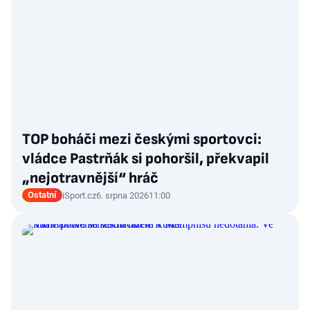
TOP boháči mezi českými sportovci:
vládce Pastrňák si pohoršil, překvapil
„nejotravnější“ hráč
Ostatní
iSport.cz
6. srpna 2026
11:00