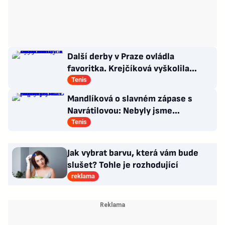
Další derby v Praze ovládla
favoritka. Krejčíková vyškolila
Šalkovou, zbytek Češek ale smutní
Tenis
Mandlíková o slavném zápase s
Navrátilovou: Nebyly jsme
připravené. Příště přiveze dceru
Tenis
Jak vybrat barvu, která vám bude
slušet? Tohle je rozhodující
reklama