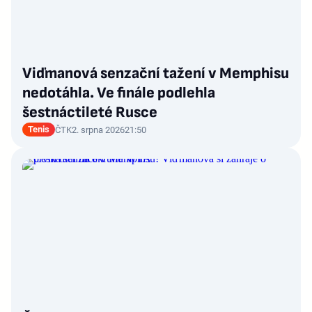
Viďmanová senzační tažení v Memphisu
nedotáhla. Ve finále podlehla
šestnáctileté Rusce
Tenis
ČTK
2. srpna 2026
21:50