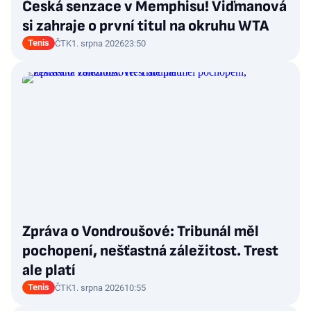
Česká senzace v Memphisu! Viďmanová
si zahraje o první titul na okruhu WTA
Tenis
ČTK
1. srpna 2026
23:50
Zpráva o Vondroušové: Tribunál měl
pochopení, nešťastná záležitost. Trest
ale platí
Tenis
ČTK
1. srpna 2026
10:55