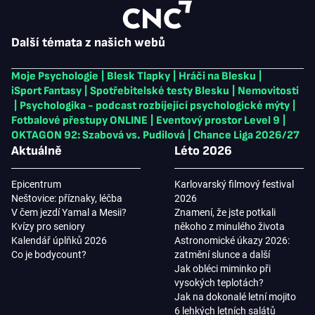
Další témata z našich webů
Moje Psychologie
|
Blesk Tlapky
|
Hráči na Blesku
|
iSport Fantasy
|
Spotřebitelské testy Blesku
|
Nemovitosti
|
Psychologika - podcast rozbíjející psychologické mýty
|
Fotbalové přestupy ONLINE
|
Eventový prostor Level 9
|
OKTAGON 92: Szabová vs. Pudilová
|
Chance Liga 2026/27
Aktuálně
Léto 2026
Epicentrum
Karlovarský filmový festival
Neštovice: příznaky, léčba
2026
V čem jezdí Yamal a Mesii?
Znamení, že jste potkali
Kvízy pro seniory
někoho z minulého života
Kalendář úplňků 2026
Astronomické úkazy 2026:
Co je bodycount?
zatmění slunce a další
Jak obléci miminko při
vysokých teplotách?
Jak na dokonalé letní mojito
6 lehkých letních salátů