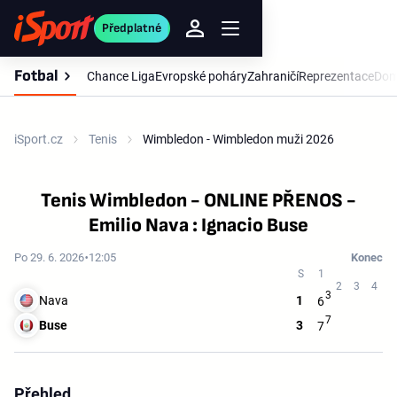
Předplatné
Fotbal
Chance Liga
Evropské poháry
Zahraničí
Reprezentace
Dom
iSport.cz
Tenis
Wimbledon - Wimbledon muži 2026
Tenis Wimbledon - ONLINE PŘENOS -
Emilio Nava : Ignacio Buse
Po 29. 6. 2026
12:05
Konec
3
Nava
1
6
7
Buse
3
7
Přehled