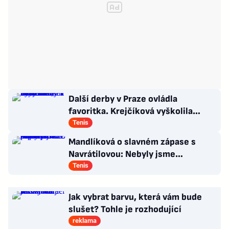
Další derby v Praze ovládla
favoritka. Krejčíková vyškolila
Šalkovou, zbytek Češek ale smutní
Tenis
Mandlíková o slavném zápase s
Navrátilovou: Nebyly jsme
připravené. Příště přiveze dceru
Tenis
Jak vybrat barvu, která vám bude
slušet? Tohle je rozhodující
reklama