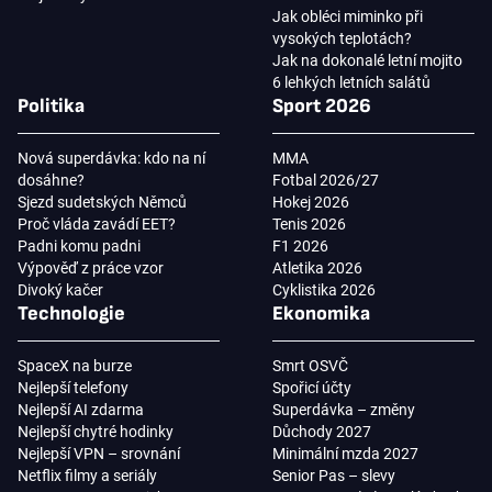
Jak obléci miminko při
vysokých teplotách?
Jak na dokonalé letní mojito
6 lehkých letních salátů
Politika
Sport 2026
Nová superdávka: kdo na ní
MMA
dosáhne?
Fotbal 2026/27
Sjezd sudetských Němců
Hokej 2026
Proč vláda zavádí EET?
Tenis 2026
Padni komu padni
F1 2026
Výpověď z práce vzor
Atletika 2026
Divoký kačer
Cyklistika 2026
Technologie
Ekonomika
SpaceX na burze
Smrt OSVČ
Nejlepší telefony
Spořicí účty
Nejlepší AI zdarma
Superdávka – změny
Nejlepší chytré hodinky
Důchody 2027
Nejlepší VPN – srovnání
Minimální mzda 2027
Netflix filmy a seriály
Senior Pas – slevy