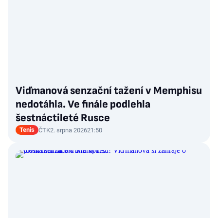
Viďmanová senzační tažení v Memphisu
nedotáhla. Ve finále podlehla
šestnáctileté Rusce
Tenis
ČTK
2. srpna 2026
21:50