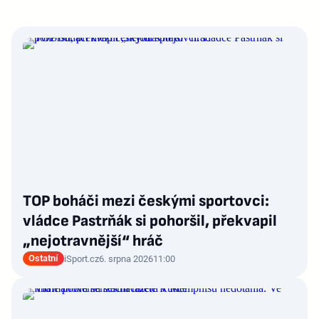
TOP boháči mezi českými sportovci:
vládce Pastrňák si pohoršil, překvapil
„nejotravnější“ hráč
Ostatní
iSport.cz
6. srpna 2026
11:00