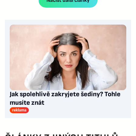
Načíst další články
Jak spolehlivě zakryjete šediny? Tohle
musíte znát
reklama