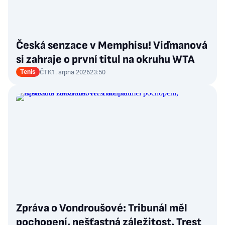
Česká senzace v Memphisu! Viďmanová
si zahraje o první titul na okruhu WTA
Tenis
ČTK
1. srpna 2026
23:50
Zpráva o Vondroušové: Tribunál měl
pochopení, nešťastná záležitost. Trest