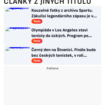
ČLÁNKY Z JINÝCH TITULŮ
Kouzelné fotky z archivu Sportu.
Zákulisí legendárního zápasu je v
Síni slávy na Štvanici
Tenis
Olympiáda v Los Angeles staví
tenisty do úzkých. Program po
Wimbledonu mnohé z nich nepotěší
Tenis
Černý den na Štvanici. Finále bude
bez českých tenistek, v roli
favoritek vypadly
Tenis