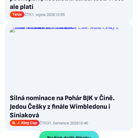
ale platí
Tenis
ČTK
1. srpna 2026
10:55
Silná nominace na Pohár BJK v Číně.
Jedou Češky z finále Wimbledonu i
Siniaková
B. J. King Cup
ČTK
31. července 2026
10:40