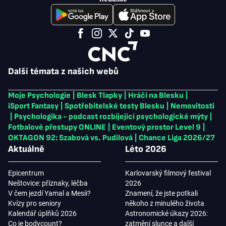
Další témata z našich webů
Moje Psychologie
|
Blesk Tlapky
|
Hráči na Blesku
|
iSport Fantasy
|
Spotřebitelské testy Blesku
|
Nemovitosti
|
Psychologika - podcast rozbíjející psychologické mýty
|
Fotbalové přestupy ONLINE
|
Eventový prostor Level 9
|
OKTAGON 92: Szabová vs. Pudilová
|
Chance Liga 2026/27
Aktuálně
Léto 2026
Epicentrum
Karlovarský filmový festival
Neštovice: příznaky, léčba
2026
V čem jezdí Yamal a Mesii?
Znamení, že jste potkali
Kvízy pro seniory
někoho z minulého života
Kalendář úplňků 2026
Astronomické úkazy 2026:
Co je bodycount?
zatmění slunce a další