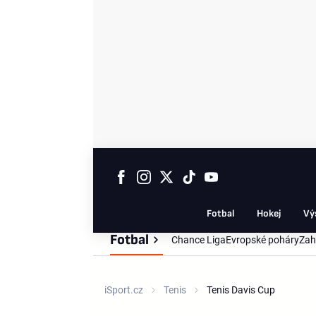
Fotbal
Hokej
Vý
Fotbal
Chance Liga
Evropské poháry
Zah
iSport.cz
Tenis
Tenis Davis Cup