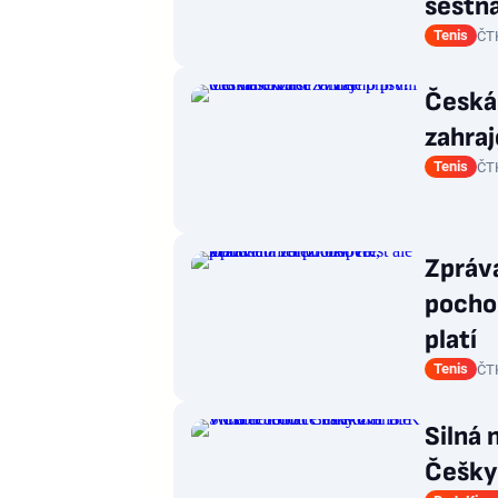
šestn
Tenis
ČT
Česká
zahraj
Tenis
ČT
Zpráva
pochop
platí
Tenis
ČT
Silná 
Češky 