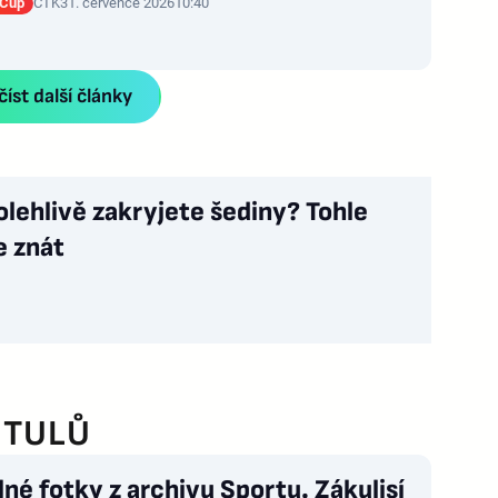
 Cup
ČTK
31. července 2026
10:40
íst další články
olehlivě zakryjete šediny? Tohle
e znát
ITULŮ
né fotky z archivu Sportu. Zákulisí