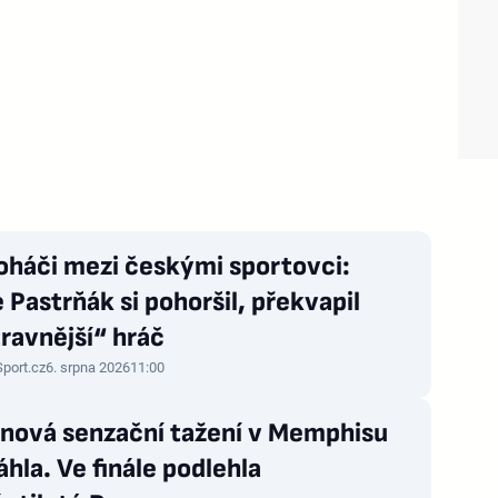
oháči mezi českými sportovci:
 Pastrňák si pohoršil, překvapil
ravnější“ hráč
Sport.cz
6. srpna 2026
11:00
nová senzační tažení v Memphisu
hla. Ve finále podlehla