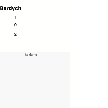
 Berdych
0
2