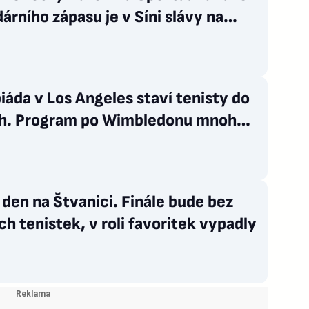
árního zápasu je v Síni slávy na
ci
áda v Los Angeles staví tenisty do
h. Program po Wimbledonu mnohé z
epotěší
den na Štvanici. Finále bude bez
h tenistek, v roli favoritek vypadly