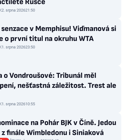
áctileté Rusce
K
2. srpna 2026
21:50
 senzace v Memphisu! Viďmanová si
e o první titul na okruhu WTA
K
1. srpna 2026
23:50
 o Vondroušové: Tribunál měl
ení, nešťastná záležitost. Trest ale
K
1. srpna 2026
10:55
nominace na Pohár BJK v Číně. Jedou
z finále Wimbledonu i Siniaková