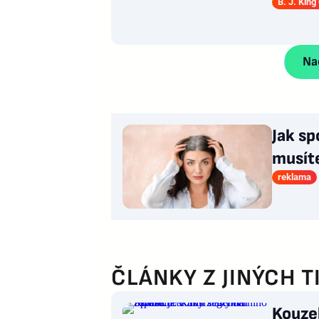
B. J. King
Nač
Jak sp
musít
reklama
ČLÁNKY Z JINÝCH T
Kouzel