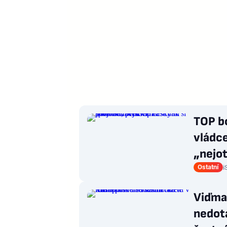
TOP b
vládce
„nejot
Ostatní
i
Viďma
nedotá