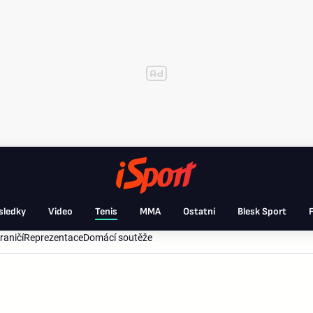
sledky
Video
Tenis
MMA
Ostatní
Blesk Sport
F
raničí
Reprezentace
Domácí soutěže