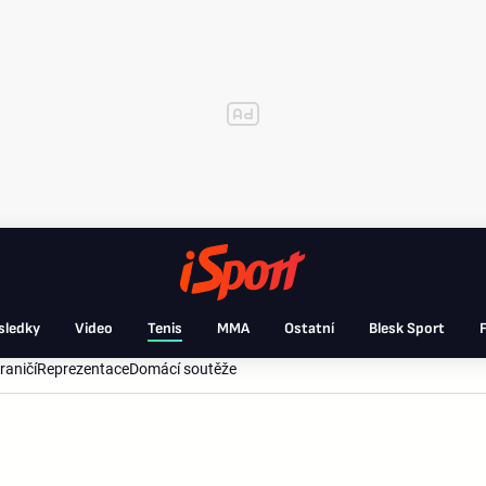
sledky
Video
Tenis
MMA
Ostatní
Blesk Sport
F
raničí
Reprezentace
Domácí soutěže