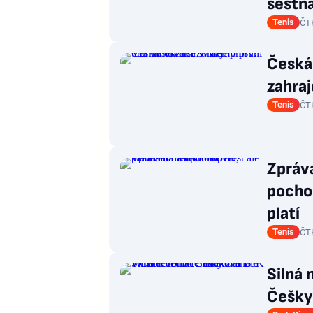
šestn
Tenis
ČT
Česká
zahraj
Tenis
ČT
Zpráva
pochop
platí
Tenis
ČT
Silná 
Češky 