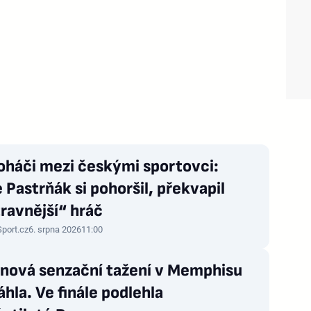
oháči mezi českými sportovci:
 Pastrňák si pohoršil, překvapil
ravnější“ hráč
Sport.cz
6. srpna 2026
11:00
nová senzační tažení v Memphisu
hla. Ve finále podlehla