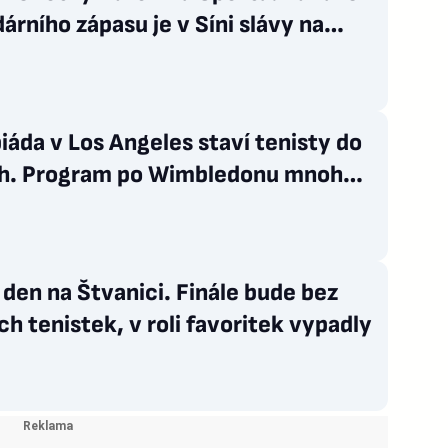
árního zápasu je v Síni slávy na
ci
áda v Los Angeles staví tenisty do
h. Program po Wimbledonu mnohé z
epotěší
den na Štvanici. Finále bude bez
h tenistek, v roli favoritek vypadly