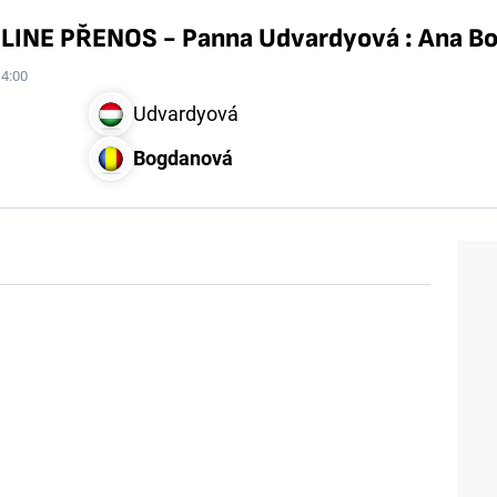
NLINE PŘENOS - Panna Udvardyová : Ana B
14:00
Udvardyová
Bogdanová