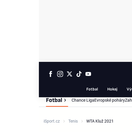
Fotbal
Hokej
Vý
Fotbal
Chance Liga
Evropské poháry
Zah
iSport.cz
Tenis
WTA Kluž 2021