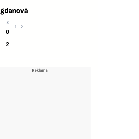
ogdanová
0
2