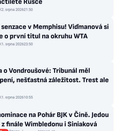
áctileté Rusce
K
2. srpna 2026
21:50
 senzace v Memphisu! Viďmanová si
e o první titul na okruhu WTA
K
1. srpna 2026
23:50
 o Vondroušové: Tribunál měl
ení, nešťastná záležitost. Trest ale
K
1. srpna 2026
10:55
nominace na Pohár BJK v Číně. Jedou
z finále Wimbledonu i Siniaková