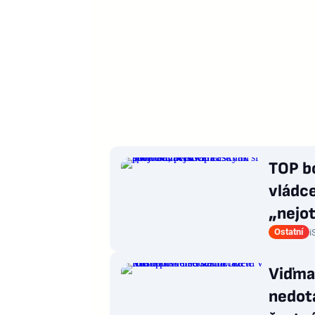
TOP b
vládce
„nejot
Ostatní
i
Viďma
nedotá