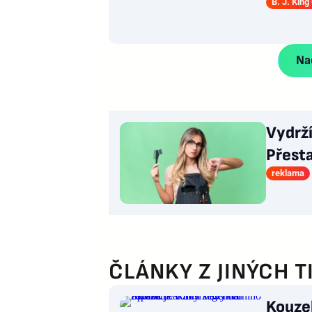
B. J. King
Nač
Vydrž
Přesta
reklama
ČLÁNKY Z JINÝCH T
Kouzel