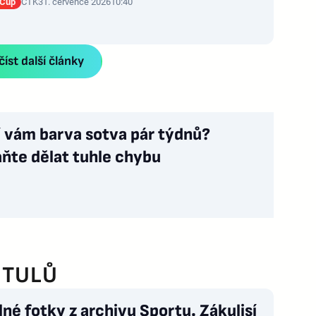
 Cup
ČTK
31. července 2026
10:40
íst další články
í vám barva sotva pár týdnů?
ňte dělat tuhle chybu
ITULŮ
né fotky z archivu Sportu. Zákulisí