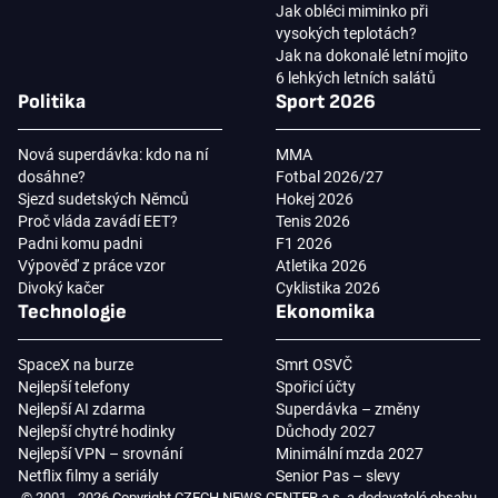
Jak obléci miminko při
vysokých teplotách?
Jak na dokonalé letní mojito
6 lehkých letních salátů
Politika
Sport 2026
Nová superdávka: kdo na ní
MMA
dosáhne?
Fotbal 2026/27
Sjezd sudetských Němců
Hokej 2026
Proč vláda zavádí EET?
Tenis 2026
Padni komu padni
F1 2026
Výpověď z práce vzor
Atletika 2026
Divoký kačer
Cyklistika 2026
Technologie
Ekonomika
SpaceX na burze
Smrt OSVČ
Nejlepší telefony
Spořicí účty
Nejlepší AI zdarma
Superdávka – změny
Nejlepší chytré hodinky
Důchody 2027
Nejlepší VPN – srovnání
Minimální mzda 2027
Netflix filmy a seriály
Senior Pas – slevy
© 2001 - 2026 Copyright CZECH NEWS CENTER a.s. a dodavatelé obsahu