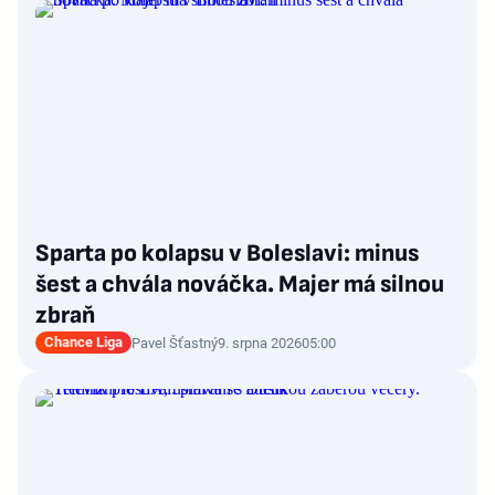
Sparta po kolapsu v Boleslavi: minus
šest a chvála nováčka. Majer má silnou
zbraň
Chance Liga
Pavel Šťastný
9. srpna 2026
05:00