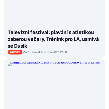
Televizní festival: plavání s atletikou
zaberou večery. Trénink pro LA, usmívá
se Dusík
Atletika
Martin Hašek
9. srpna 2026
12:08