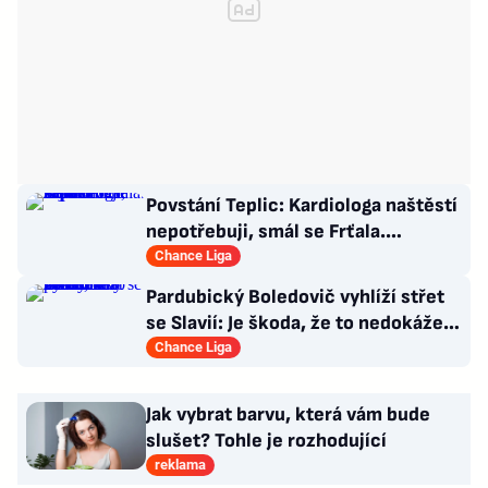
Povstání Teplic: Kardiologa naštěstí
nepotřebuji, smál se Frťala.
Promluvil o zájmu Plzně
Chance Liga
Pardubický Boledovič vyhlíží střet
se Slavií: Je škoda, že to nedokáže
postavit na mladých
Chance Liga
Jak vybrat barvu, která vám bude
slušet? Tohle je rozhodující
reklama