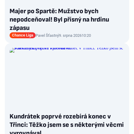
Majer po Spartě: Mužstvo bych
nepodceňoval! Byl přísný na hrdinu
zápasu
Chance Liga
Pavel Šťastný
9. srpna 2026
10:20
Kundrátek poprvé rozebírá konec v
Třinci: Těžko jsem se s některými věcmi
vyrovnával