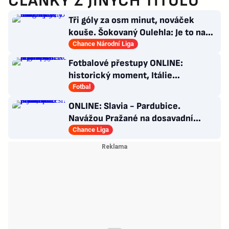
ČLÁNKY Z JINÝCH TITULŮ
Tři góly za osm minut, nováček
kouše. Šokovaný Oulehla: Je to na
ho*no, řešíme posily
Chance Národní Liga
Fotbalové přestupy ONLINE:
historický moment, Itálie
angažovala k reprezentaci šermířku
Fotbal
ONLINE: Slavia - Pardubice.
Navážou Pražané na dosavadní
jízdu, nebo překvapí Východočeši?
Chance Liga