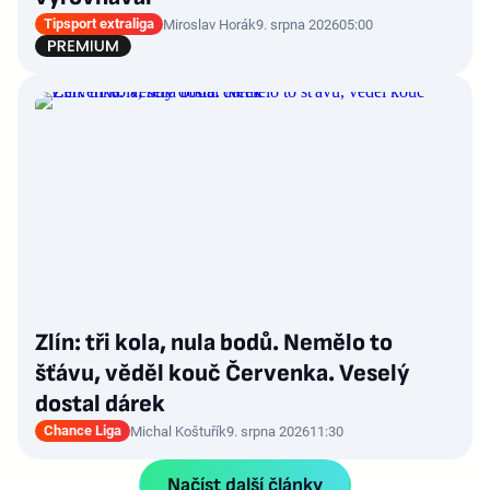
Tipsport extraliga
Miroslav Horák
9. srpna 2026
05:00
Zlín: tři kola, nula bodů. Nemělo to
šťávu, věděl kouč Červenka. Veselý
dostal dárek
Chance Liga
Michal Koštuřík
9. srpna 2026
11:30
Načíst další články