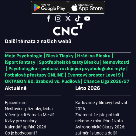
Další témata z našich webů
Moje Psychologie
|
Blesk Tlapky
|
Hráči na Blesku
|
iSport Fantasy
|
Spotřebitelské testy Blesku
|
Nemovitosti
|
Psychologika - podcast rozbíjející psychologické mýty
|
Fotbalové přestupy ONLINE
|
Eventový prostor Level 9
|
OKTAGON 92: Szabová vs. Pudilová
|
Chance Liga 2026/27
Aktuálně
Léto 2026
Epicentrum
Karlovarský filmový festival
Neštovice: příznaky, léčba
2026
V čem jezdí Yamal a Mesii?
Znamení, že jste potkali
Kvízy pro seniory
někoho z minulého života
Kalendář úplňků 2026
Astronomické úkazy 2026:
Co je bodycount?
zatmění slunce a další