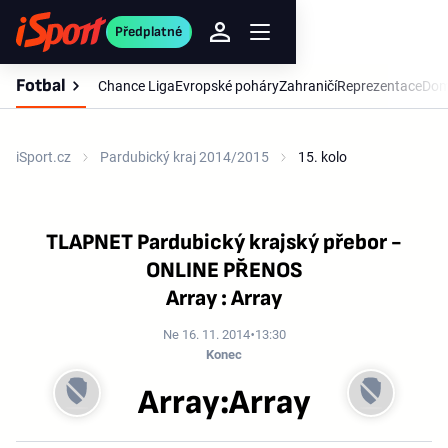
Předplatné
Fotbal
Chance Liga
Evropské poháry
Zahraničí
Reprezentace
Dom
iSport.cz
Pardubický kraj 2014/2015
15. kolo
TLAPNET Pardubický krajský přebor -
ONLINE PŘENOS
Array : Array
Ne 16. 11. 2014
13:30
Konec
Array:Array