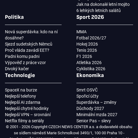
Jak na dokonalé letní mojito
6 lehkých letních salátů
Politika
Sport 2026
Nová superdávka: kdo na ní
MMA
dosáhne?
Fotbal 2026/27
Sjezd sudetských Němců
Hokej 2026
Proč vláda zavádí EET?
Tenis 2026
Padni komu padni
F1 2026
Výpověď z práce vzor
Atletika 2026
Divoký kačer
Cyklistika 2026
Technologie
Ekonomika
SpaceX na burze
Smrt OSVČ
Nejlepší telefony
Spořicí účty
Nejlepší AI zdarma
Superdávka – změny
Nejlepší chytré hodinky
Důchody 2027
Nejlepší VPN – srovnání
Minimální mzda 2027
Netflix filmy a seriály
Senior Pas – slevy
© 2001 - 2026 Copyright CZECH NEWS CENTER a.s. a dodavatelé obsahu
se sídlem náměstí Marie Schmolkové 3493/1, 100 00 Praha 10 -