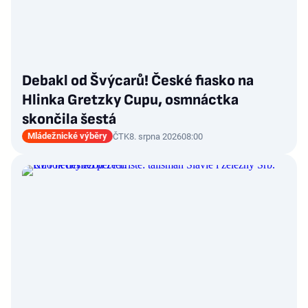
Debakl od Švýcarů! České fiasko na
Hlinka Gretzky Cupu, osmnáctka
skončila šestá
Mládežnické výběry
ČTK
8. srpna 2026
08:00