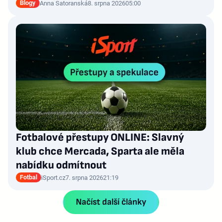
Blogy
Anna Satoranská
8. srpna 2026
05:00
Fotbalové přestupy ONLINE: Slavný
klub chce Mercada, Sparta ale měla
nabídku odmítnout
Fotbal
iSport.cz
7. srpna 2026
21:19
Načíst další články