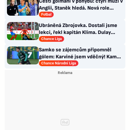
Čeští gólmani v pohybu: čtyři muži v
Anglii, Staněk hledá. Nová role
Kinského
Fotbal
Ubráněná Zbrojovka. Dostali jsme
lekci, řekl kapitán Klíma. Dulay
překonal kamaráda
Chance Liga
Samko se zájemcům připomněl
gólem: Karviné jsem vděčný! Kam
může odejít Štorman?
Chance Národní Liga