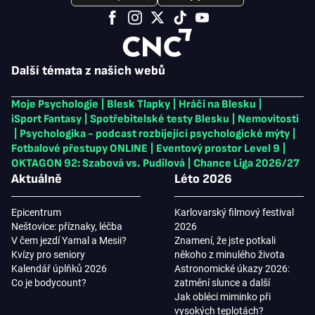
Další témata z našich webů
Moje Psychologie
|
Blesk Tlapky
|
Hráči na Blesku
|
iSport Fantasy
|
Spotřebitelské testy Blesku
|
Nemovitosti
|
Psychologika - podcast rozbíjející psychologické mýty
|
Fotbalové přestupy ONLINE
|
Eventový prostor Level 9
|
OKTAGON 92: Szabová vs. Pudilová
|
Chance Liga 2026/27
Aktuálně
Léto 2026
Epicentrum
Karlovarský filmový festival
Neštovice: příznaky, léčba
2026
V čem jezdí Yamal a Mesii?
Znamení, že jste potkali
Kvízy pro seniory
někoho z minulého života
Kalendář úplňků 2026
Astronomické úkazy 2026:
Co je bodycount?
zatmění slunce a další
Jak obléci miminko při
vysokých teplotách?