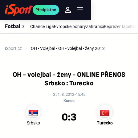
Předplatné
Fotbal
Chance Liga
Evropské poháry
Zahraničí
Reprezentace
Dom
iSport.cz
OH - Volejbal - OH - volejbal - ženy 2012
OH - volejbal - ženy - ONLINE PŘENOS
Srbsko : Turecko
St 1. 8. 2012
15:45
Konec
0:3
Srbsko
Turecko