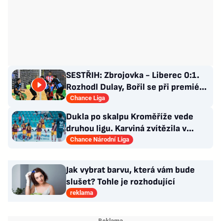
SESTŘIH: Zbrojovka - Liberec 0:1.
Rozhodl Dulay, Bořil se při premiéře
za Slovan zranil
Chance Liga
Dukla po skalpu Kroměříže vede
druhou ligu. Karviná zvítězila v
Prostějově, remíza Ústí
Chance Národní Liga
Jak vybrat barvu, která vám bude
slušet? Tohle je rozhodující
reklama