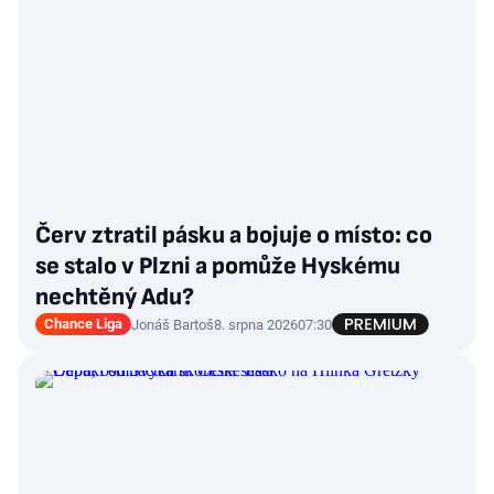
Červ ztratil pásku a bojuje o místo: co
se stalo v Plzni a pomůže Hyskému
nechtěný Adu?
Chance Liga
Jonáš Bartoš
8. srpna 2026
07:30