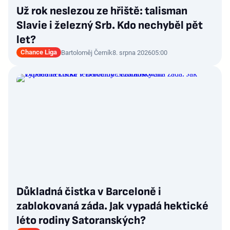
Už rok neslezou ze hřiště: talisman
Slavie i železný Srb. Kdo nechyběl pět
let?
Chance Liga
Bartoloměj Černík
8. srpna 2026
05:00
Důkladná čistka v Barceloně i
zablokovaná záda. Jak vypadá hektické
léto rodiny Satoranských?