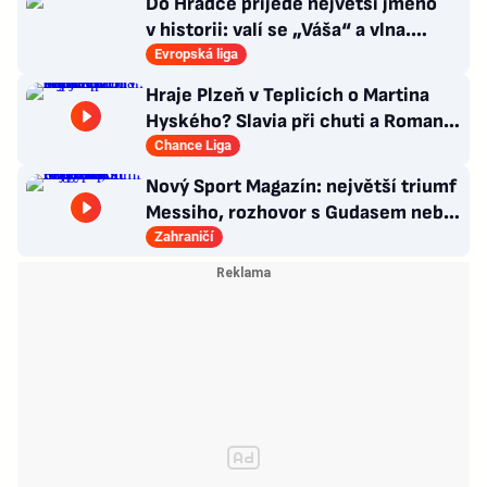
Do Hradce přijede největší jméno
v historii: valí se „Váša“ a vlna.
Policie v pohotovosti
Evropská liga
Hraje Plzeň v Teplicích o Martina
Hyského? Slavia při chuti a Roman
Macek proti svým…
Chance Liga
Nový Sport Magazín: největší triumf
Messiho, rozhovor s Gudasem nebo
plakát Pogačara
Zahraničí