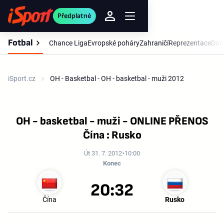
Předplatné
Fotbal
Chance Liga
Evropské poháry
Zahraničí
Reprezentace
Dom
iSport.cz
OH - Basketbal - OH - basketbal - muži 2012
OH - basketbal - muži - ONLINE PŘENOS
Čína : Rusko
Út 31. 7. 2012
10:00
Konec
20:32
Čína
Rusko