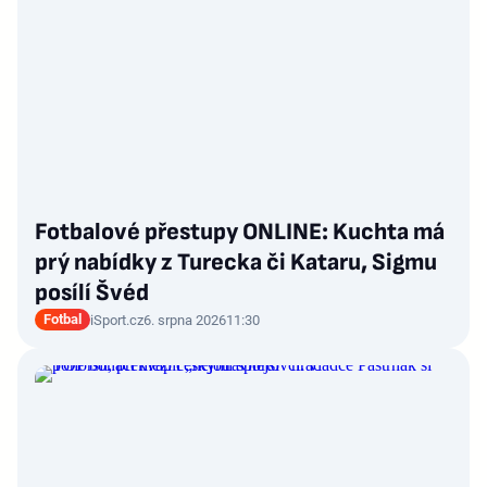
Fotbalové přestupy ONLINE: Kuchta má
prý nabídky z Turecka či Kataru, Sigmu
posílí Švéd
Fotbal
iSport.cz
6. srpna 2026
11:30