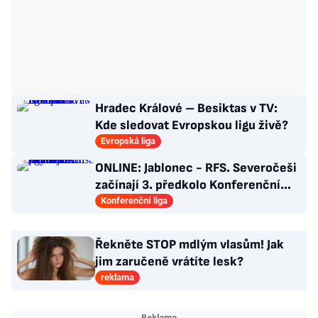
Hradec Králové – Besiktas v TV:
Kde sledovat Evropskou ligu živě?
Evropská liga
ONLINE: Jablonec - RFS. Severočeši
začínají 3. předkolo Konferenční
ligy na domácím hřišti
Konferenční liga
Řekněte STOP mdlým vlasům! Jak
jim zaručeně vrátíte lesk?
reklama