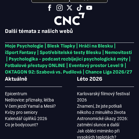
Další témata z našich webů
Moje Psychologie
|
Blesk Tlapky
|
Hráči na Blesku
|
iSport Fantasy
|
Spotřebitelské testy Blesku
|
Nemovitosti
|
Psychologika - podcast rozbíjející psychologické mýty
|
Fotbalové přestupy ONLINE
|
Eventový prostor Level 9
|
OKTAGON 92: Szabová vs. Pudilová
|
Chance Liga 2026/27
Aktuálně
Léto 2026
Epicentrum
Karlovarský filmový festival
Neštovice: příznaky, léčba
2026
V čem jezdí Yamal a Mesii?
Znamení, že jste potkali
Kvízy pro seniory
někoho z minulého života
Kalendář úplňků 2026
Astronomické úkazy 2026:
Co je bodycount?
zatmění slunce a další
Jak obléci miminko při
vysokých teplotách?