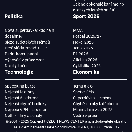
Jak na dokonalé letní mojito
6 lehkých letních salátů
Politika
Sport 2026
Nová superdávka: kdo na ní
MMA
dosáhne?
Fotbal 2026/27
Sjezd sudetských Němců
Hokej 2026
Proč vláda zavádí EET?
Tenis 2026
Padni komu padni
F1 2026
Výpověď z práce vzor
Atletika 2026
Divoký kačer
Cyklistika 2026
Technologie
Ekonomika
SpaceX na burze
Temu a clo
Nejlepší telefony
Spořicí účty
Nejlepší AI zdarma
Superdávka – změny
Nejlepší chytré hodinky
Chybějící roky k důchodu
Nejlepší VPN – srovnání
Minimální mzda 2027
Netflix filmy a seriály
Vedro v práci
© 2001 - 2026 Copyright CZECH NEWS CENTER a.s. a dodavatelé obsahu
se sídlem náměstí Marie Schmolkové 3493/1, 100 00 Praha 10 -