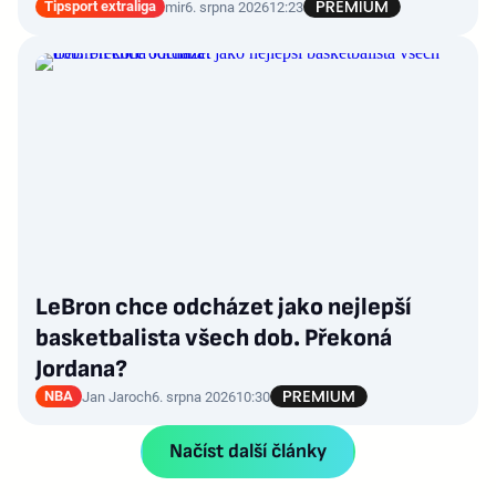
Tipsport extraliga
mir
6. srpna 2026
12:23
LeBron chce odcházet jako nejlepší
basketbalista všech dob. Překoná
Jordana?
NBA
Jan Jaroch
6. srpna 2026
10:30
Načíst další články