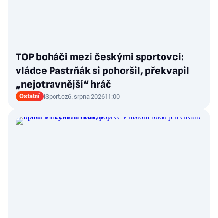
TOP boháči mezi českými sportovci:
vládce Pastrňák si pohoršil, překvapil
„nejotravnější“ hráč
Ostatní
iSport.cz
6. srpna 2026
11:00