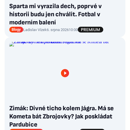
Sparta mi vyrazila dech, poprvé v
historii budu jen chválit. Fotbal v
moderním balení
Blogy
Ladislav Vízek
6. srpna 2026
10:00
Zimák: Divné ticho kolem Jágra. Má se
Kometa bát Zbrojovky? Jak poskládat
Pardubice