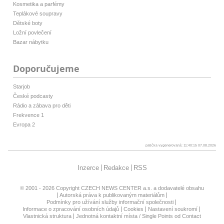
Kosmetika a parfémy
Teplákové soupravy
Dětské boty
Ložní povlečení
Bazar nábytku
Doporučujeme
Starjob
České podcasty
Rádio a zábava pro děti
Frekvence 1
Evropa 2
patička vygenerovaná: 11:40:15 07.08.2026
Inzerce
Redakce
RSS
© 2001 - 2026 Copyright
CZECH NEWS CENTER a.s.
a dodavatelé obsahu
Autorská práva k publikovaným materiálům
Podmínky pro užívání služby informační společnosti
Informace o zpracování osobních údajů
Cookies
Nastavení soukromí
Vlastnická struktura
Jednotná kontaktní místa / Single Points od Contact