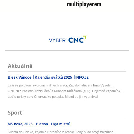
multiplayerem
VÝBĚR
Aktuálně
Blesk Vánoce
Kalendář svátků 2025
INFO.cz
Lavi se po dvou rekordních filmech vrací. Začalo natáčení filmu Vyšehr...
ONLINE: Poslední rozloučení s Milanem Knížákem (†86): Dojemné vzpomínk...
Loď s turisty se v Chorvatsku potopila: Místní se jim vysmívali
Sport
MS hokej 2025
Biatlon
Liga mistrů
Kuchta do Polska, zájem o Haraslína z Arábie. Jaký bude nový trojzubec...