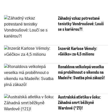
Záhadný vzkaz potrestané
tenistky Vondroušové: Loučí
se s kariérou?!
Inzerát Karlose Vémoly:
»Géčko« za 4,5 milionu
Ronaldova velkolepá veselka
má proběhnout o víkendu na
Madeiře: Svatba plná zákazů!
Australská atletika v šoku:
Záhadná smrt běžkyně
Wardové (†21)!