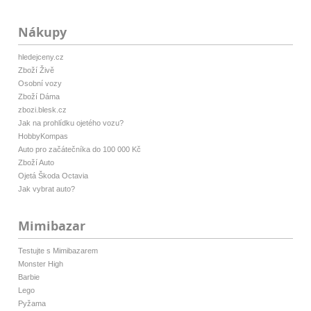
Nákupy
hledejceny.cz
Zboží Živě
Osobní vozy
Zboží Dáma
zbozi.blesk.cz
Jak na prohlídku ojetého vozu?
HobbyKompas
Auto pro začátečníka do 100 000 Kč
Zboží Auto
Ojetá Škoda Octavia
Jak vybrat auto?
Mimibazar
Testujte s Mimibazarem
Monster High
Barbie
Lego
Pyžama