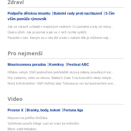
Zdraví
Podpořte dětskou imunitu
Babské rady proti nachlazení
S čím
vším pomůže rýmovník
Jak se zdravě zchladit v tropických vedrech: Co pomáhá a kdy už riskuj...
Úpal a úžeh: Jak je poznat a jak se z nich rychle vyléčit
Parazité v nás: Kterým se u nás líbí a kde v našem těle je můžeme nají...
Pro nejmenší
Mourissonova poradna
Komiksy
Festival ABC
Hřbitov velryb: Obří podmořské pohřebiště skrývá miliony pravěkých kyt...
Hry zadarmo, nebo se slevou: Baldur's Gate 3 na konzolích nikdy nebylo...
Nový král druhohor: Obří mořský plaz Tylosaurus rex byl postrachem oce...
Video
Prostor X
Branky, body, kokoti
Fortuna liga
Klausovi na pohřbu Knížáka
Vyšehrad uzavře trilogii. Lavi se vrací ke kořenům
Blesk zabil fotbalistu