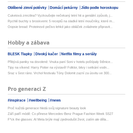
Oblíbené zimní polévky
Domácí pekárny
Jídlo podle horoskopu
Cuketová zmrzlina? Vyzkoušejte nečekaný letní hit a geniální způsob, j...
Rychlé buchty s broskvemi: 5 receptů na sladké letní moučníky, které m...
Oopsie bread: Proteinové pečivo lehké jako obláček zvládnete připravit...
Hobby a zábava
BLESK Tlapky
Divoký kačer
Netflix filmy a seriály
Přibývá paniky na dovolené: Vnuka paní Soni v hotelu poštípaly štěnice...
Tipy na víkend: Harry Potter na výstavě! Folklor, bitvy i setkání vodn...
Sraz v šest ráno. Vrchol festivalu Tóny Dolomit zazní za úsvitu ve 300...
Pro generaci Z
#inspirace
#wellbeing
#news
Proč každá generace hledá svůj signature beauty look
Září patří módě: Co přinese Mercedes-Benz Prague Fashion Week SS27
F*ck the glasses: AI Meta brýle mají zjednodušit život, zatím ale děla...