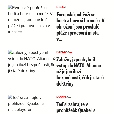
E15.CZ
Evropské pobřeží se
bortí a bere si ho moře. V
ohrožení jsou proslulé
pláže i pracovní místa
v…
REFLEX.CZ
Zalužnyj zpochybnil
vstup do NATO. Aliance
už je jen iluzí
bezpečnosti, řídí ji staré
doktríny
DOUPĚ.CZ
Teď si zahrajte v
prohlížeči: Quake i s