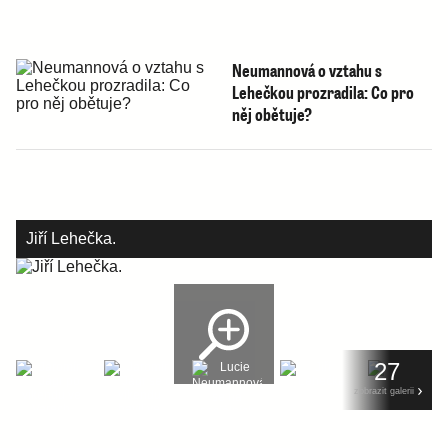
Neumannová o vztahu s
Lehečkou prozradila: Co pro
něj obětuje?
Jiří Lehečka.
27
zobrazit galerii