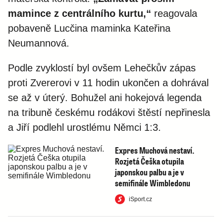
mamince z centrálního kurtu,“
reagovala
pobaveně Lucčina maminka Kateřina
Neumannová.
Podle zvyklostí byl ovšem Lehečkův zápas
proti Zvererovi v 11 hodin ukončen a dohrával
se až v úterý. Bohužel ani hokejová legenda
na tribuně českému rodákovi štěstí nepřinesla
a Jiří podlehl urostlému Němci 1:3.
Expres Muchová nestaví.
Rozjetá Češka otupila
japonskou palbu a je v
semifinále Wimbledonu
iSport.cz