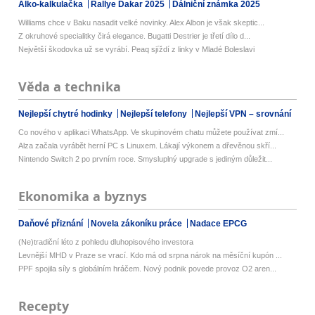
Alko-kalkulačka
Rallye Dakar 2025
Dálniční známka 2025
Williams chce v Baku nasadit velké novinky. Alex Albon je však skeptic...
Z okruhové specialitky čirá elegance. Bugatti Destrier je třetí dílo d...
Největší škodovka už se vyrábí. Peaq sjíždí z linky v Mladé Boleslavi
Věda a technika
Nejlepší chytré hodinky
Nejlepší telefony
Nejlepší VPN – srovnání
Co nového v aplikaci WhatsApp. Ve skupinovém chatu můžete používat zmí...
Alza začala vyrábět herní PC s Linuxem. Lákají výkonem a dřevěnou skří...
Nintendo Switch 2 po prvním roce. Smysluplný upgrade s jediným důležit...
Ekonomika a byznys
Daňové přiznání
Novela zákoníku práce
Nadace EPCG
(Ne)tradiční léto z pohledu dluhopisového investora
Levnější MHD v Praze se vrací. Kdo má od srpna nárok na měsíční kupón ...
PPF spojila síly s globálním hráčem. Nový podnik povede provoz O2 aren...
Recepty