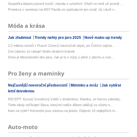
Soupeřka Adamczykové končí, mluvila o vyhoření: Oheň ve mně už prostě ...
Protekce v nominaci na MS? Pavlát se spekulacím jen smál: Já i okolí v...
Móda a krása
Jak zhubnout
Trendy nehty pro jaro 2025
Nové make-up trendy
2,2 milionu turistů v Praze! Cizinců meziročně ubylo, po Češích nejčas...
Zoo Liberec se raduje! Sedm okatých krásek
Dnes je Mezinárodní den piva. Jak je to s mýty o pitím z plechu a rost...
Pro ženy a maminky
Nejčastější novoroční předsevzetí
Miminko a mráz
Jak vybírat
letní dovolenou
RECEPT: Kynutý švestkový koláč s drobenkou. Klasika, se kterou zaboduj...
Tohle nikdy neříkejte! Slova, kterými rodiče dětem ubližují ze všeho n...
Kam na výlet? Krkonoše jsou sázkou na jistotu. Objevte 10 nejlepších m...
Auto-moto