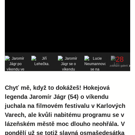
28
zobrazit galerii
Chyť mě, když to dokážeš! Hokejová
legenda Jaromír Jágr (54) o víkendu
juchala na filmovém festivalu v Karlových
Varech, ale kvůli nabitému programu se v
lázeňském městě moc dlouho neohřála. V
pondělí už se totiž slavná osmašedesátka