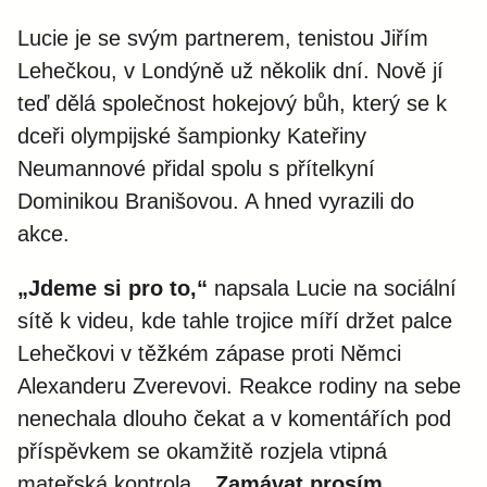
Lucie je se svým partnerem, tenistou Jiřím
Lehečkou, v Londýně už několik dní. Nově jí
teď dělá společnost hokejový bůh, který se k
dceři olympijské šampionky Kateřiny
Neumannové přidal spolu s přítelkyní
Dominikou Branišovou. A hned vyrazili do
akce.
„Jdeme si pro to,“
napsala Lucie na sociální
sítě k videu, kde tahle trojice míří držet palce
Lehečkovi v těžkém zápase proti Němci
Alexanderu Zverevovi. Reakce rodiny na sebe
nenechala dlouho čekat a v komentářích pod
příspěvkem se okamžitě rozjela vtipná
mateřská kontrola.
„Zamávat prosím