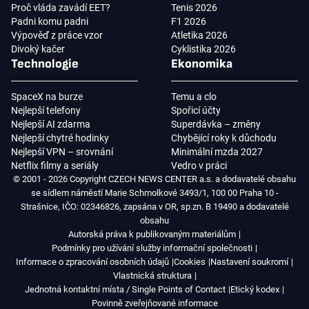
Proč vláda zavádí EET?
Tenis 2026
Padni komu padni
F1 2026
Výpověď z práce vzor
Atletika 2026
Divoký kačer
Cyklistika 2026
Technologie
Ekonomika
SpaceX na burze
Temu a clo
Nejlepší telefony
Spořicí účty
Nejlepší AI zdarma
Superdávka – změny
Nejlepší chytré hodinky
Chybějící roky k důchodu
Nejlepší VPN – srovnání
Minimální mzda 2027
Netflix filmy a seriály
Vedro v práci
© 2001 - 2026 Copyright CZECH NEWS CENTER a.s. a dodavatelé obsahu
se sídlem náměstí Marie Schmolkové 3493/1, 100 00 Praha 10 -
Strašnice, IČO: 02346826, zapsána v OR, sp.zn. B 19490 a dodavatelé
obsahu
Autorská práva k publikovaným materiálům
Podmínky pro užívání služby informační společnosti
Informace o zpracování osobních údajů
Cookies
Nastavení soukromí
Vlastnická struktura
Jednotná kontaktní místa / Single Points of Contact
Etický kodex
Povinně zveřejňované informace