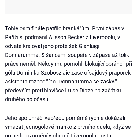
Tohle osmifinále patřilo brankářům. První zápas v
Paříži si podmanil Alisson Becker z Liverpoolu, v
odvetě kraloval jeho protějšek Gianluigi
Donnarumma. S šancemi soupeře v zápase až tolik
práce neměl. Někdy mu pomohli blokující obránci, při
gólu Dominika Szoboszlaie zase ofsajdový praporek
asistenta rozhodčího. Donnarumma se zaskvěl
především proti hlavičce Luise Díaze na začátku
druhého poločasu.
Jeho spoluhráči vepředu poměrně rychle dokázali
smazat jednogólové manko z prvního duelu, když se
po nedorozumění v obraně Liverpoolu dostal