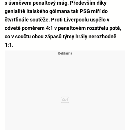
s úsměvem penaltový mág. Především díky
genialitě italského gólmana tak PSG míří do
čtvrtfinále soutěže. Proti Liverpoolu uspělo v
odvetě poměrem 4:1 v penaltovém rozstřelu poté,
co v součtu obou zápasů týmy hrály nerozhodně
1:1.