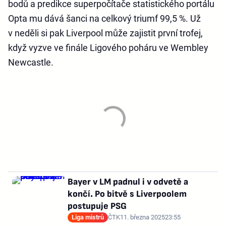
bodů a predikce superpočítače statistického portálu
Opta mu dává šanci na celkový triumf 99,5 %. Už
v neděli si pak Liverpool může zajistit první trofej,
když vyzve ve finále Ligového poháru ve Wembley
Newcastle.
Bayer v LM padnul i v odvetě a
končí. Po bitvě s Liverpoolem
postupuje PSG
Liga mistrů
ČTK
11. března 2025
23:55