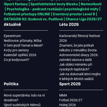
iSport Fantasy
|
Spotřebitelské testy Blesku
|
Nemovitosti
|
Psychologika - podcast rozbíjející psychologické mýty
|
Fotbalové přestupy ONLINE
|
Eventový prostor Level 9
|
OKTAGON 92: Szabová vs. Pudilová
|
Chance Liga 2026/27
Aktuálně
Léto 2026
Epicentrum
Karlovarský filmový festival
Neštovice: příznaky, léčba
2026
V čem jezdí Yamal a Mesii?
Znamení, že jste potkali
Kvízy pro seniory
někoho z minulého života
Kalendář úplňků 2026
Astronomické úkazy 2026:
Co je bodycount?
zatmění slunce a další
Jak obléci miminko při
vysokých teplotách?
Jak na dokonalé letní mojito
6 lehkých letních salátů
Politika
Sport 2026
Nová superdávka: kdo na ní
MMA
dosáhne?
Fotbal 2026/27
Sjezd sudetských Němců
Hokej 2026