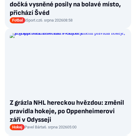
dočká vysněné posily na bolavé místo,
přichází Švéd
Fotbal
iSport.cz
6. srpna 2026
08:58
Z grázla NHL hereckou hvězdou: změnil
pravidla hokeje, po Oppenheimerovi
září v Odysseji
Hokej
Pavel Bárta
6. srpna 2026
05:00