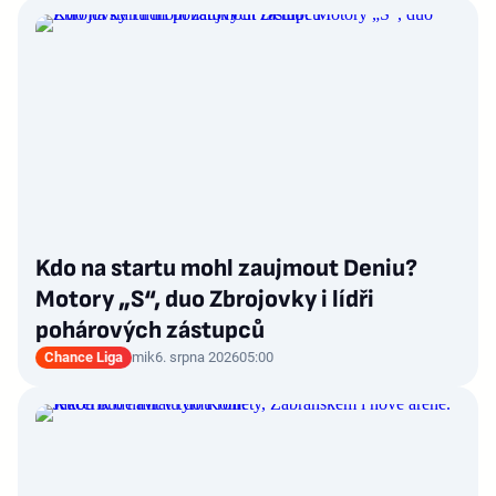
Kdo na startu mohl zaujmout Deniu?
Motory „S“, duo Zbrojovky i lídři
pohárových zástupců
Chance Liga
mik
6. srpna 2026
05:00