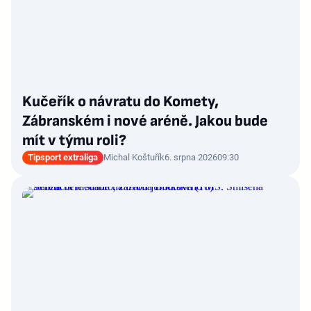
Kučeřík o návratu do Komety,
Zábranském i nové aréně. Jakou bude
mít v týmu roli?
Tipsport extraliga
Michal Koštuřík
6. srpna 2026
09:30