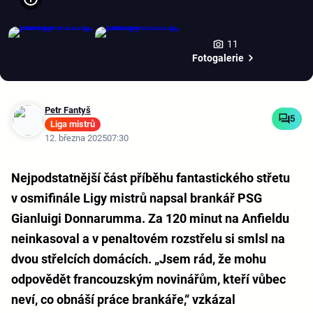
11
Fotogalerie
Petr Fantyš
5
Liga mistrů
12. března 2025
07:30
Nejpodstatnější část příběhu fantastického střetu
v osmifinále Ligy mistrů napsal brankář PSG
Gianluigi Donnarumma. Za 120 minut na Anfieldu
neinkasoval a v penaltovém rozstřelu si smlsl na
dvou střelcích domácích. „Jsem rád, že mohu
odpovědět francouzským novinářům, kteří vůbec
neví, co obnáší práce brankáře,“ vzkázal