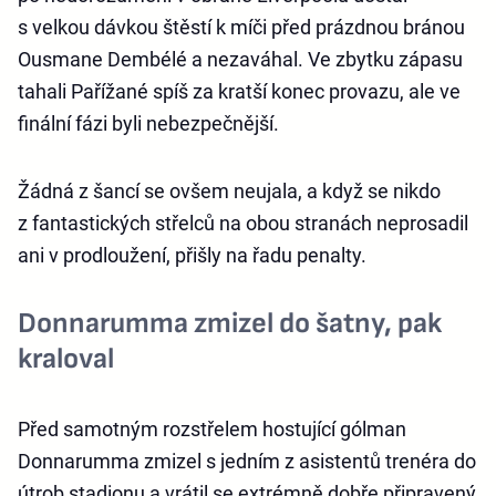
s velkou dávkou štěstí k míči před prázdnou bránou
Ousmane Dembélé a nezaváhal. Ve zbytku zápasu
tahali Pařížané spíš za kratší konec provazu, ale ve
finální fázi byli nebezpečnější.
Žádná z šancí se ovšem neujala, a když se nikdo
z fantastických střelců na obou stranách neprosadil
ani v prodloužení, přišly na řadu penalty.
Donnarumma zmizel do šatny, pak
kraloval
Před samotným rozstřelem hostující gólman
Donnarumma zmizel s jedním z asistentů trenéra do
útrob stadionu a vrátil se extrémně dobře připravený