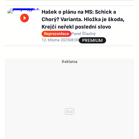
Hašek o plánu na MS: Schick a
Chorý? Varianta. Hložka je škoda,
Krejčí neřekl poslední slovo
Reprezentace
Pavel Šťastný
12. března 2025
08:00