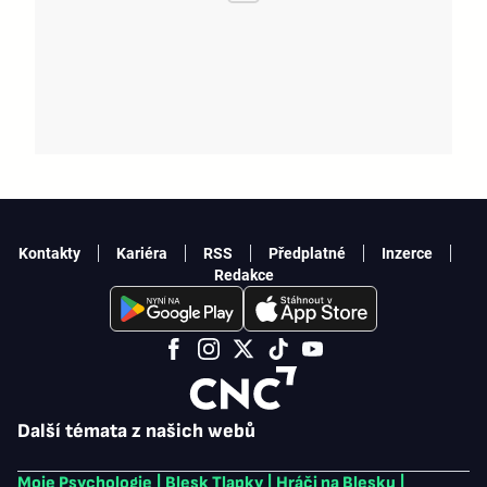
Kontakty
Kariéra
RSS
Předplatné
Inzerce
Redakce
Další témata z našich webů
Moje Psychologie
|
Blesk Tlapky
|
Hráči na Blesku
|