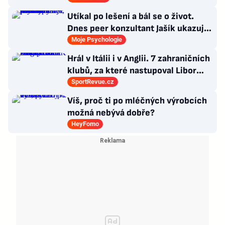
Utíkal po lešení a bál se o život.
Dnes peer konzultant Jašík ukazuje,
že cesta z psychózy existuje
Moje Psychologie
Hrál v Itálii i v Anglii. 7 zahraničních
klubů, za které nastupoval Libor
Kozák
SportRevue.cz
Víš, proč ti po mléčných výrobcích
možná nebývá dobře?
HeyFomo