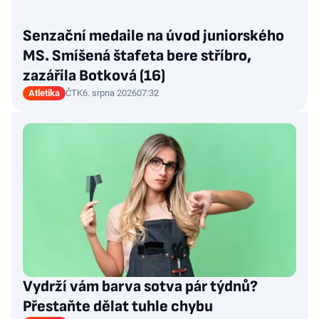
Senzační medaile na úvod juniorského
MS. Smíšená štafeta bere stříbro,
zazářila Botková (16)
Atletika
ČTK
6. srpna 2026
07:32
Vydrží vám barva sotva pár týdnů?
Přestaňte dělat tuhle chybu