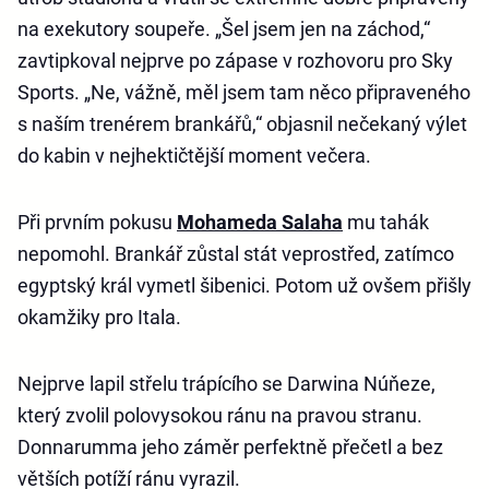
na exekutory soupeře. „Šel jsem jen na záchod,“
zavtipkoval nejprve po zápase v rozhovoru pro Sky
Sports. „Ne, vážně, měl jsem tam něco připraveného
s naším trenérem brankářů,“ objasnil nečekaný výlet
do kabin v nejhektičtější moment večera.
Při prvním pokusu
Mohameda Salaha
mu tahák
nepomohl. Brankář zůstal stát veprostřed, zatímco
egyptský král vymetl šibenici. Potom už ovšem přišly
okamžiky pro Itala.
Nejprve lapil střelu trápícího se Darwina Núňeze,
který zvolil polovysokou ránu na pravou stranu.
Donnarumma jeho záměr perfektně přečetl a bez
větších potíží ránu vyrazil.