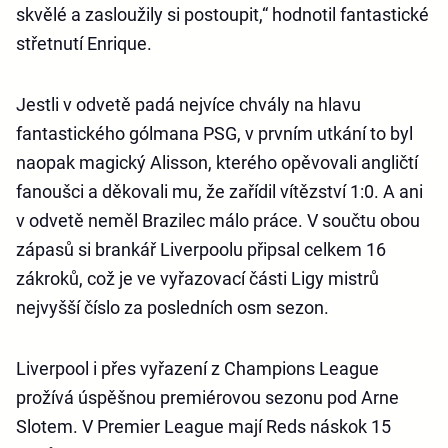
skvělé a zasloužily si postoupit,“ hodnotil fantastické
střetnutí Enrique.
Jestli v odvetě padá nejvíce chvály na hlavu
fantastického gólmana PSG, v prvním utkání to byl
naopak magický Alisson, kterého opěvovali angličtí
fanoušci a děkovali mu, že zařídil vítězství 1:0. A ani
v odvetě neměl Brazilec málo práce. V součtu obou
zápasů si brankář Liverpoolu připsal celkem 16
zákroků, což je ve vyřazovací části Ligy mistrů
nejvyšší číslo za posledních osm sezon.
Liverpool i přes vyřazení z Champions League
prožívá úspěšnou premiérovou sezonu pod Arne
Slotem. V Premier League mají Reds náskok 15