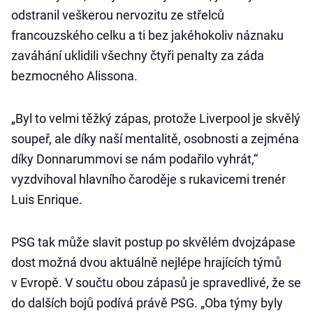
odstranil veškerou nervozitu ze střelců
francouzského celku a ti bez jakéhokoliv náznaku
zaváhání uklidili všechny čtyři penalty za záda
bezmocného Alissona.
„Byl to velmi těžký zápas, protože Liverpool je skvělý
soupeř, ale díky naší mentalitě, osobnosti a zejména
díky Donnarummovi se nám podařilo vyhrát,“
vyzdvihoval hlavního čaroděje s rukavicemi trenér
Luis Enrique.
PSG tak může slavit postup po skvělém dvojzápase
dost možná dvou aktuálně nejlépe hrajících týmů
v Evropě. V součtu obou zápasů je spravedlivé, že se
do dalších bojů podívá právě PSG. „Oba týmy byly