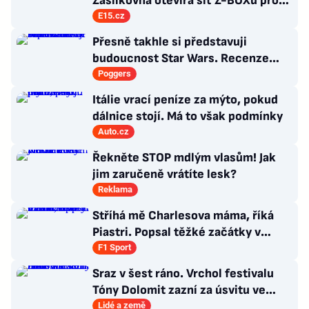
Zásilkovna otevírá síť Z-BOXů pro
vratky tisíců e-shopů
E15.cz
Přesně takhle si představuji
budoucnost Star Wars. Recenze
Star Wars: The Ninth Jedi
Poggers
Itálie vrací peníze za mýto, pokud
dálnice stojí. Má to však podmínky
Auto.cz
Řekněte STOP mdlým vlasům! Jak
jim zaručeně vrátíte lesk?
Reklama
Stříhá mě Charlesova máma, říká
Piastri. Popsal těžké začátky v
motorsportu
F1 Sport
Sraz v šest ráno. Vrchol festivalu
Tóny Dolomit zazní za úsvitu ve
3000 metrech
Lidé a země