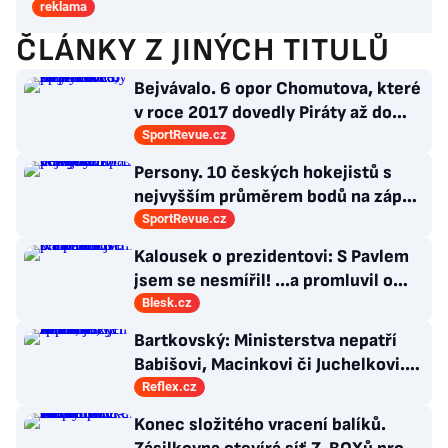
reklama
ČLÁNKY Z JINÝCH TITULŮ
Bejvávalo. 6 opor Chomutova, které
v roce 2017 dovedly Piráty až do
semifinále play-off
SportRevue.cz
Persony. 10 českých hokejistů s
nejvyšším průměrem bodů na zápas
v historii německé DEL
SportRevue.cz
Kalousek o prezidentovi: S Pavlem
jsem se nesmířil! ...a promluvil o
návratu
Blesk.cz
Bartkovský: Ministerstva nepatří
Babišovi, Macinkovi či Juchelkovi.
Přestaňte útočit, jste jen správci
Reflex.cz
Konec složitého vracení balíků.