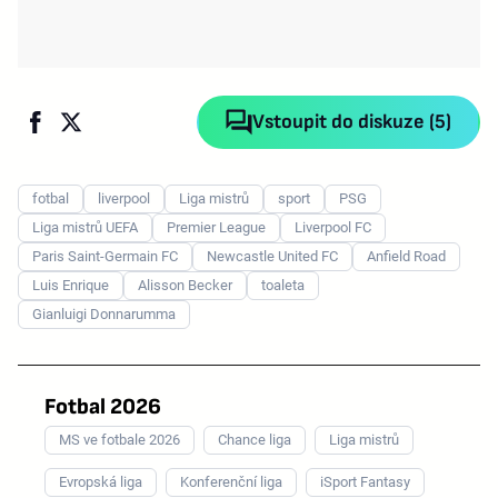
Vstoupit do diskuze (5)
fotbal
liverpool
Liga mistrů
sport
PSG
Liga mistrů UEFA
Premier League
Liverpool FC
Paris Saint-Germain FC
Newcastle United FC
Anfield Road
Luis Enrique
Alisson Becker
toaleta
Gianluigi Donnarumma
Fotbal 2026
MS ve fotbale 2026
Chance liga
Liga mistrů
Evropská liga
Konferenční liga
iSport Fantasy