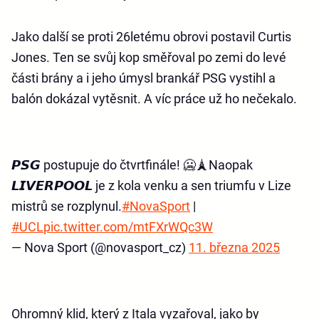
Jako další se proti 26letému obrovi postavil Curtis
Jones. Ten se svůj kop směřoval po zemi do levé
části brány a i jeho úmysl brankář PSG vystihl a
balón dokázal vytěsnit. A víc práce už ho nečekalo.
𝙋𝙎𝙂 postupuje do čtvrtfinále! 🥶🗼Naopak
𝙇𝙄𝙑𝙀𝙍𝙋𝙊𝙊𝙇 je z kola venku a sen triumfu v Lize
mistrů se rozplynul.
#NovaSport
|
#UCL
pic.twitter.com/mtFXrWQc3W
— Nova Sport (@novasport_cz)
11. března 2025
Ohromný klid, který z Itala vyzařoval, jako by