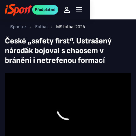
Předplatné
iSport.cz
Fotbal
MS fotbal 2026
České „safety first“. Ustrašený
nároďák bojoval s chaosem v
bránění i netrefenou formací