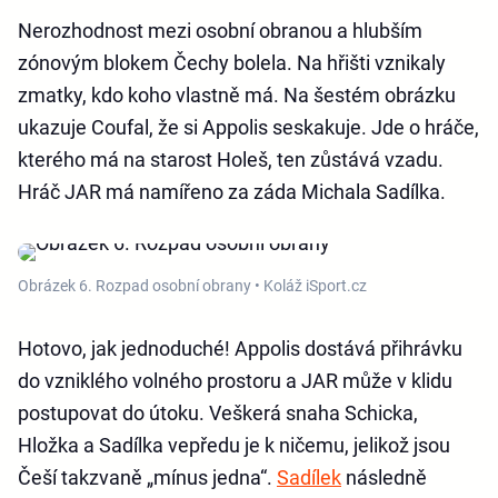
Nerozhodnost mezi osobní obranou a hlubším
zónovým blokem Čechy bolela. Na hřišti vznikaly
zmatky, kdo koho vlastně má. Na šestém obrázku
ukazuje Coufal, že si Appolis seskakuje. Jde o hráče,
kterého má na starost Holeš, ten zůstává vzadu.
Hráč JAR má namířeno za záda Michala Sadílka.
Obrázek 6. Rozpad osobní obrany • Koláž iSport.cz
Hotovo, jak jednoduché! Appolis dostává přihrávku
do vzniklého volného prostoru a JAR může v klidu
postupovat do útoku. Veškerá snaha Schicka,
Hložka a Sadílka vepředu je k ničemu, jelikož jsou
Češí takzvaně „mínus jedna“.
Sadílek
následně