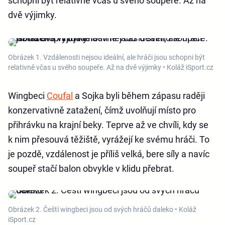
schopni být relativně včas u svého soupeře. Až na
dvě výjimky.
Obrázek 1. Vzdálenosti nejsou ideální, ale hráči jsou schopni být
relativně včas u svého soupeře. Až na dvě výjimky • Koláž iSport.cz
Wingbeci
Coufal
a Sojka byli během zápasu raději
konzervativně zatažení, čímž uvolňují místo pro
přihrávku na krajní beky. Teprve až ve chvíli, kdy se
k nim přesouvá těžiště, vyrážejí ke svému hráči. To
je pozdě, vzdálenost je příliš velká, bere síly a navíc
soupeř stačí balon obvykle v klidu přebrat.
Obrázek 2. Čeští wingbeci jsou od svých hráčů daleko • Koláž
iSport.cz