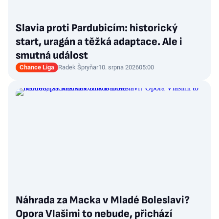
Slavia proti Pardubicím: historický
start, uragán a těžká adaptace. Ale i
smutná událost
Chance Liga
Radek Špryňar
10. srpna 2026
05:00
Náhrada za Macka v Mladé Boleslavi?
Opora Vlašimi to nebude, přichází