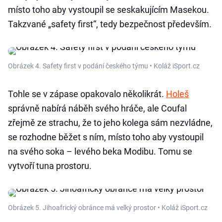
místo toho aby vystoupil se seskakujícím Masekou.
Takzvané „safety first“, tedy bezpečnost především.
Obrázek 4. Safety first v podání českého týmu • Koláž iSport.cz
Tohle se v zápase opakovalo několikrát.
Holeš
správně nabírá náběh svého hráče, ale Coufal
zřejmě ze strachu, že to jeho kolega sám nezvládne,
se rozhodne běžet s ním, místo toho aby vystoupil
na svého soka – levého beka Modibu. Tomu se
vytvoří tuna prostoru.
Obrázek 5. Jihoafrický obránce má velký prostor • Koláž iSport.cz