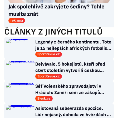
Jak spolehlivě zakryjete šediny? Tohle
musíte znát
reklama
ČLÁNKY Z JINÝCH TITULŮ
Legendy z černého kontinentu. Toto
je 15 nejlepších afrických fotbalistů
všech dob
SportRevue.cz
Bejvávalo. 5 hokejistů, kteří před
čtvrt stoletím vytvořili českou
kolonii v Ottawě
SportRevue.cz
Šéf Vojenského zpravodajství v
Hráčích: Zamíří sem ze zákopů
desetitisíce Ukrajinců! Co s nimi?
Blesk.cz
Asistovaná sebevražda opozice.
Lídr nejasný, dohoda ve hvězdách a