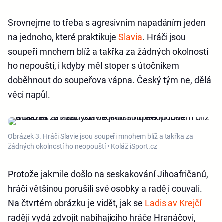
Srovnejme to třeba s agresivním napadáním jeden
na jednoho, které praktikuje
Slavia
. Hráči jsou
soupeři mnohem blíž a takřka za žádných okolností
ho nepouští, i kdyby měl stoper s útočníkem
doběhnout do soupeřova vápna. Český tým ne, dělá
věci napůl.
Obrázek 3. Hráči Slavie jsou soupeři mnohem blíž a takřka za
žádných okolností ho neopouští • Koláž iSport.cz
Protože jakmile došlo na seskakování Jihoafričanů,
hráči většinou porušili své osobky a raději couvali.
Na čtvrtém obrázku je vidět, jak se
Ladislav Krejčí
raději vydá zdvojit nabíhajícího hráče Hranáčovi,