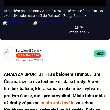
Atmosféra na stadionu v Atlantě a rozpačité reakce fanoušků. Co
zkomplikovalo cestu zpět do Dallasu?
• Zdroj: iSport.cz
32
Fotogalerie
Bartoloměj Černík
23
MS fotbal 2026
19. června 2026
18:15
ANALÝZA SPORTU | Hru s balonem stranou. Tam
Češi naráží na své technické i další limity. Ale ve
hře bez balonu, která sama o sobě může vytvářet
pro tým šance, měli přece vynikat. Místo toho měla
už druhý zápas na
mistrovství světa
za sebou
Koubkova parta v defenzivě velké potíže. Bylo by