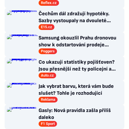
Antibabiš by musel být jako Spider-
Reflex.cz
Man
Čechům dál zdražují hypotéky.
Sazby vystoupaly na dvouleté
maximum
E15.cz
Samsung okouzlil Prahu dronovou
show k odstartování prodeje
nových produktů
Poggers
Co ukazují statistiky pojišťoven?
Jsou přesnější než ty policejní a
veřejně dostupné!
Auto.cz
Jak vybrat barvu, která vám bude
slušet? Tohle je rozhodující
Reklama
Gasly: Nová pravidla zašla příliš
daleko
F1 Sport