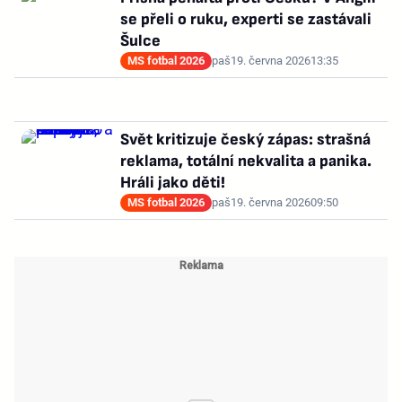
se přeli o ruku, experti se zastávali
Šulce
MS fotbal 2026
paš
19. června 2026
13:35
Svět kritizuje český zápas: strašná
reklama, totální nekvalita a panika.
Hráli jako děti!
MS fotbal 2026
paš
19. června 2026
09:50