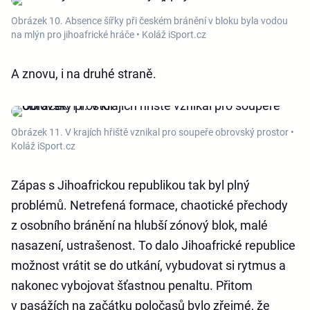
Obrázek 10. Absence šířky při českém bránění v bloku byla vodou
na mlýn pro jihoafrické hráče • Koláž iSport.cz
A znovu, i na druhé straně.
Obrázek 11. V krajích hřiště vznikal pro soupeře obrovský prostor •
Koláž iSport.cz
Zápas s Jihoafrickou republikou tak byl plný
problémů. Netrefená formace, chaotické přechody
z osobního bránění na hlubší zónový blok, malé
nasazení, ustrašenost. To dalo Jihoafrické republice
možnost vrátit se do utkání, vybudovat si rytmus a
nakonec vybojovat šťastnou penaltu. Přitom
v pasážích na začátku poločasů bylo zřejmé, že