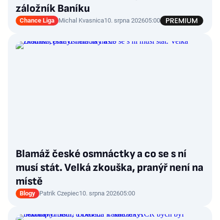
záložník Baníku
Chance Liga
Michal Kvasnica
10. srpna 2026
05:00
Blamáž české osmnáctky a co se s ní
musí stát. Velká zkouška, pranýř není na
místě
Blogy
Patrik Czepiec
10. srpna 2026
05:00