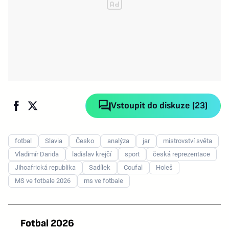
Vstoupit do diskuze (23)
fotbal
Slavia
Česko
analýza
jar
mistrovství světa
Vladimír Darida
ladislav krejčí
sport
česká reprezentace
Jihoafrická republika
Sadílek
Coufal
Holeš
MS ve fotbale 2026
ms ve fotbale
Fotbal 2026