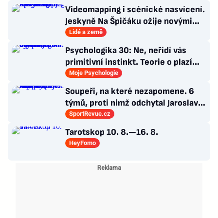
Videomapping i scénické nasvícení.
Jeskyně Na Špičáku ožije novými
technologiemi
Lidé a země
Psychologika 30: Ne, neřídí vás
primitivní instinkt. Teorie o plazím
mozku jen dokonalá výmluva
Moje Psychologie
Soupeři, na které nezapomene. 6
týmů, proti nimž odchytal Jaroslav
Drobný nejvíc zápasů v kariéře
SportRevue.cz
Tarotskop 10. 8.—16. 8.
HeyFomo