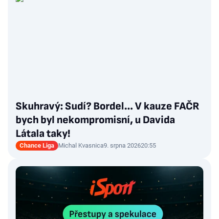
Skuhravý: Sudí? Bordel... V kauze FAČR
bych byl nekompromisní, u Davida
Látala taky!
Chance Liga
Michal Kvasnica
9. srpna 2026
20:55