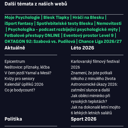
Další témata z našich webů
Moje Psychologie
|
Blesk Tlapky
|
Hráči na Blesku
|
iSport Fantasy
|
Spotřebitelské testy Blesku
|
Nemovitosti
|
Psychologika - podcast rozbíjející psychologické mýty
|
Fotbalové přestupy ONLINE
|
Eventový prostor Level 9
|
OKTAGON 92: Szabová vs. Pudilová
|
Chance Liga 2026/27
Aktuálně
Léto 2026
Epicentrum
Karlovarský filmový festival
Neštovice: příznaky, léčba
2026
V čem jezdí Yamal a Mesii?
Znamení, že jste potkali
Kvízy pro seniory
někoho z minulého života
Kalendář úplňků 2026
Astronomické úkazy 2026:
Co je bodycount?
zatmění slunce a další
Jak obléci miminko při
vysokých teplotách?
Jak na dokonalé letní mojito
6 lehkých letních salátů
Politika
Sport 2026