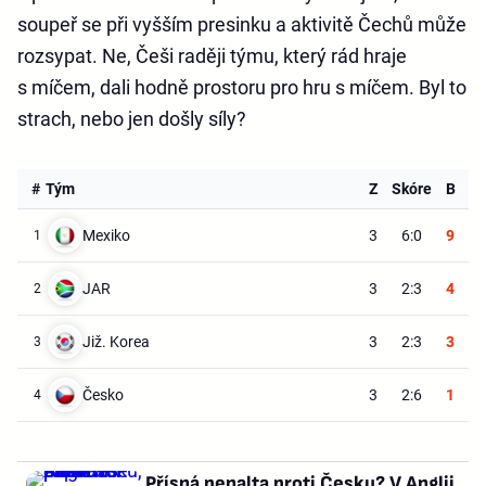
soupeř se při vyšším presinku a aktivitě Čechů může
rozsypat. Ne, Češi raději týmu, který rád hraje
s míčem, dali hodně prostoru pro hru s míčem. Byl to
strach, nebo jen došly síly?
#
Tým
Z
Skóre
B
Mexiko
3
6:0
9
1
JAR
3
2:3
4
2
Již. Korea
3
2:3
3
3
Česko
3
2:6
1
4
Přísná penalta proti Česku? V Anglii