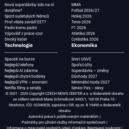
Nová superdávka: kdo na ní
MMA
dosáhne?
Fotbal 2026/27
Sjezd sudetských Němců
Hokej 2026
Proč vláda zavádí EET?
Tenis 2026
Padni komu padni
F1 2026
Výpověď z práce vzor
Atletika 2026
Divoký kačer
Cyklistika 2026
Technologie
Ekonomika
SpaceX na burze
Smrt OSVČ
Nejlepší telefony
Spořicí účty
Nejlepší AI zdarma
Superdávka – změny
Nejlepší chytré hodinky
Důchody 2027
Nejlepší VPN – srovnání
Minimální mzda 2027
Netflix filmy a seriály
Senior Pas – slevy
© 2001 - 2026 Copyright CZECH NEWS CENTER a.s. a dodavatelé obsahu
se sídlem náměstí Marie Schmolkové 3493/1, 100 00 Praha 10 -
Strašnice, IČO: 02346826, zapsána v OR, sp.zn. B 19490 a dodavatelé
obsahu
Autorská práva k publikovaným materiálům
Podmínky pro užívání služby informační společnosti
Informace o zpracování osobních údajů
Cookies
Nastavení soukromí