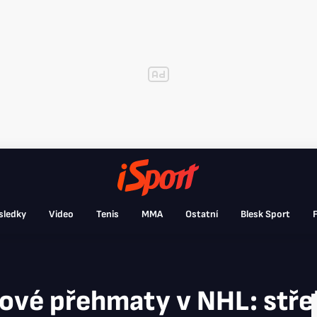
sledky
Video
Tenis
MMA
Ostatní
Blesk Sport
F
ové přehmaty v NHL: střel