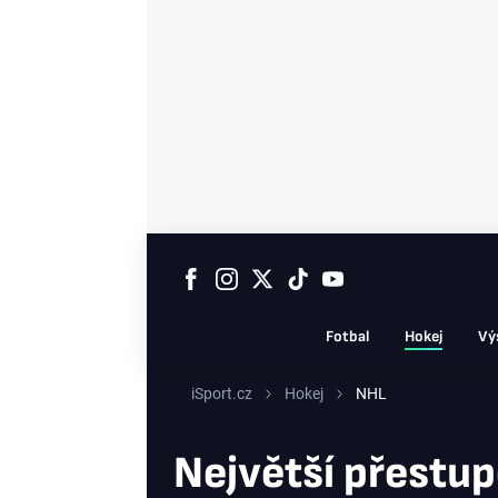
Fotbal
Hokej
Vý
iSport.cz
Hokej
NHL
Největší přestup