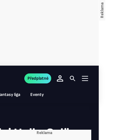
Předplatné
antasy liga
Eventy
ci Hull a Selänne